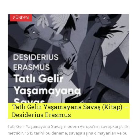
GÜNDEM
Tatlı Gelir Yaşamayana Savaş (Kitap) –
Desiderius Erasmus
Tatlı Gelir Yaşamayana Savaş, modern Avrupa’nın savaş karşıtı ilk
metnidir. 1515 tarihli bu deneme, savaşa aşina olmayanları ve bu