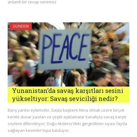
anlamlı bir cevap veremez
GÜNDEM
Yunanistan’da savaş karşıtları sesini
yükseltiyor: Savaş seviciliği nedir?
Barış yanlısı eylemciler, başta başkent Atina olmak üzere birçok
kentte duvar yazıları ve çeşitli açıklamalar kanalıyla savaş karşıtı
söylemi dillendiriyor; Doğu Akdeniz’deki gerginlikten siyasi fayda
sağlayan kesimler topa tutuluyor.