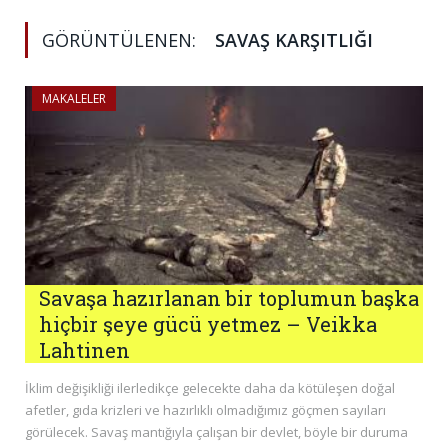
GÖRÜNTÜLENEN:
SAVAŞ KARŞITLIĞI
MAKALELER
Savaşa hazırlanan bir toplumun başka
hiçbir şeye gücü yetmez – Veikka
Lahtinen
İklim değişikliği ilerledikçe gelecekte daha da kötüleşen doğal
afetler, gıda krizleri ve hazırlıklı olmadığımız göçmen sayıları
görülecek. Savaş mantığıyla çalışan bir devlet, böyle bir duruma