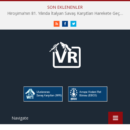
SON EKLENENLER
Hiroşima’nın 81. Yılında İtalyan Savaş Karşıtları Harekete Geçti: “Hatırlamak yeterli değil”
RSS
Facebook
Twitter
Navigate