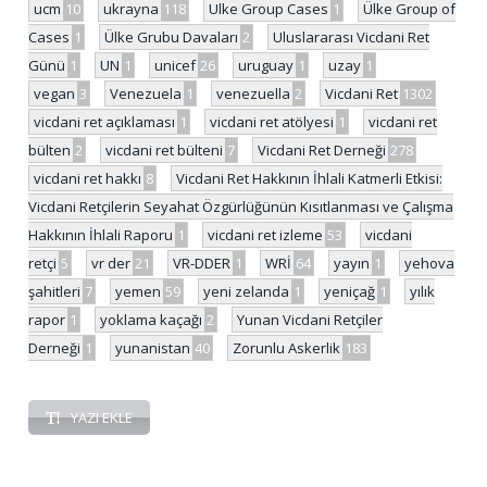
ucm
10
ukrayna
118
Ulke Group Cases
1
Ülke Group of
Cases
1
Ülke Grubu Davaları
2
Uluslararası Vicdani Ret
Günü
1
UN
1
unicef
26
uruguay
1
uzay
1
vegan
3
Venezuela
1
venezuella
2
Vicdani Ret
1302
vicdani ret açıklaması
1
vicdani ret atölyesi
1
vicdani ret
bülten
2
vicdani ret bülteni
7
Vicdani Ret Derneği
278
vicdani ret hakkı
8
Vicdani Ret Hakkının İhlali Katmerli Etkisi:
Vicdani Retçilerin Seyahat Özgürlüğünün Kısıtlanması ve Çalışma
Hakkının İhlali Raporu
1
vicdani ret izleme
53
vicdani
retçi
5
vr der
21
VR-DDER
1
WRİ
64
yayın
1
yehova
şahitleri
7
yemen
59
yeni zelanda
1
yeniçağ
1
yılık
rapor
1
yoklama kaçağı
2
Yunan Vicdani Retçiler
Derneği
1
yunanistan
40
Zorunlu Askerlik
183
YAZI EKLE