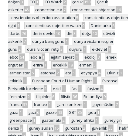
doğan
3
CO
1
CO Watch
2
çocuk
150
Çocuk
askerler
45
connection e.V
7
conscientious objection
16
conscientious objection association
5
conscientious objection
right
1
conscientious objection watch
9
Danimarka
6
darbe
76
derin devlet
10
din
3
doğa
10
dövizli
askerlik
7
dünya barış günü
1
dünya vicdani retçiler
günü
2
dürzi vicdani retçi
3
duyuru
1
e-devlet
1
ebco
64
ebola
1
eğitim zayiatı
1
ekoloji
3
emek
örgütleri
1
eritre
1
erkeklik
18
ermeni
5
ermenistan
5
estonya
2
eta
5
etiyopya
4
Etkiniz
1
etkinlik
1
European Court of Human Rights
1
Evrensel
Periyodik İnceleme
2
ezidi
1
fas
1
faşizm
4
feminizm
2
filipinler
6
filistin
36
Finlandiya
9
fransa
37
frontex
1
garnizon kent
1
gayrimüslim
7
gaza
1
gazi
6
gazze
13
GBT
86
gıda
1
greenpeace
1
guatemala
2
güney afrika
1
güney çin
denizi
3
güney sudan
16
gürcistan
2
güvenlik
35
hafif
silahlar
3
haiti
1
halkı askerlikten soğutma
1
hamas
2