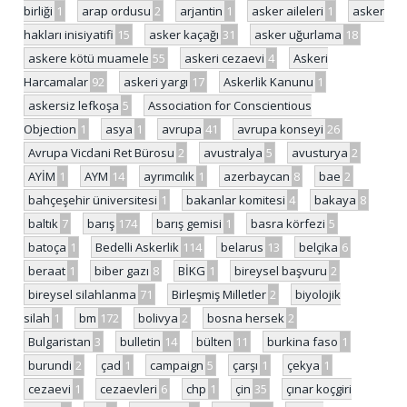
birliği
1
arap ordusu
2
arjantin
1
asker aileleri
1
asker
hakları inisiyatifi
15
asker kaçağı
31
asker uğurlama
18
askere kötü muamele
55
askeri cezaevi
4
Askeri
Harcamalar
92
askeri yargı
17
Askerlik Kanunu
1
askersiz lefkoşa
5
Association for Conscientious
Objection
1
asya
1
avrupa
41
avrupa konseyi
26
Avrupa Vicdani Ret Bürosu
2
avustralya
5
avusturya
2
AYİM
1
AYM
14
ayrımcılık
1
azerbaycan
8
bae
2
bahçeşehir üniversitesi
1
bakanlar komitesi
4
bakaya
8
baltık
7
barış
174
barış gemisi
1
basra körfezi
5
batoça
1
Bedelli Askerlik
114
belarus
13
belçika
6
beraat
1
biber gazı
8
BİKG
1
bireysel başvuru
2
bireysel silahlanma
71
Birleşmiş Milletler
2
biyolojik
silah
1
bm
172
bolivya
2
bosna hersek
2
Bulgaristan
3
bulletin
14
bülten
11
burkina faso
1
burundi
2
çad
1
campaign
5
çarşı
1
çekya
1
cezaevi
1
cezaevleri
6
chp
1
çin
35
çınar koçgiri