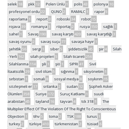
selek
18
pkk
12
Polen Ünlü
1
polis
43
polonya
10
profesyonel ordu
22
QUNO
2
RAMALC
1
rapor
5
raporlama
1
report
3
roboski
34
robot
15
rojava
39
romanya
3
röportaj
2
rusya
150
sağlık
1
sahel
1
Savaş
190
savaş karşıtı
420
savaş karşıtlığı
3
savaş oyunu
2
savaş suçu
77
savaşa hayır
1
şehitlik
56
sergi
1
siber
5
şiddetsizlik
45
şiir
4
Silah
- Yerli
162
silah projeleri
5
Silah ticareti
256
Silahlanma
114
şili
1
şiö
1
SIPRI
41
Sivil
İtaatsizlik
29
sivil ölüm
5
sığınma
1
sıkıyönetim
1
sırbistan
1
somali
8
sosyal medya
8
soykırım
15
sözleşmeli er
17
srilanka
2
sudan
12
Şüpheli Asker
Ölümleri
358
Suriye
172
Suruç Katliamı
1
suudi
arabistan
45
tayland
16
tayvan
4
tck 318
1
The
Multiplier Effect Of The Violation Of The Right To Conscientious
Objection
1
tihv
5
toma
2
TSK
188
tunus
1
turkey
2
türkiye
410
türkmenistan
2
tüsiad
6