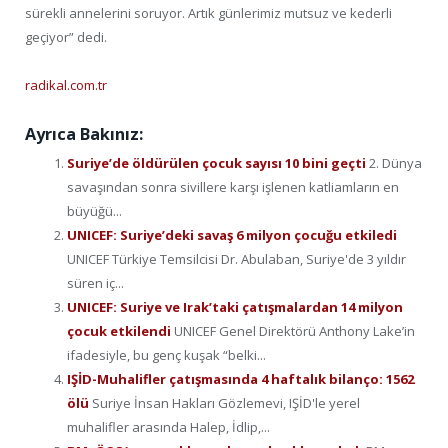
sürekli annelerini soruyor. Artık günlerimiz mutsuz ve kederli
geçiyor” dedi.
radikal.com.tr
Ayrıca Bakınız:
Suriye’de öldürülen çocuk sayısı 10 bini geçti
2. Dünya
savaşından sonra sivillere karşı işlenen katliamların en
büyüğü...
UNICEF: Suriye’deki savaş 6 milyon çocuğu etkiledi
UNICEF Türkiye Temsilcisi Dr. Abulaban, Suriye'de 3 yıldır
süren iç...
UNICEF: Suriye ve Irak’taki çatışmalardan 14 milyon
çocuk etkilendi
UNICEF Genel Direktörü Anthony Lake’in
ifadesiyle, bu genç kuşak “belki...
IŞİD-Muhalifler çatışmasında 4 haftalık bilanço: 1562
ölü
Suriye İnsan Hakları Gözlemevi, IŞİD'le yerel
muhalifler arasında Halep, İdlip,...