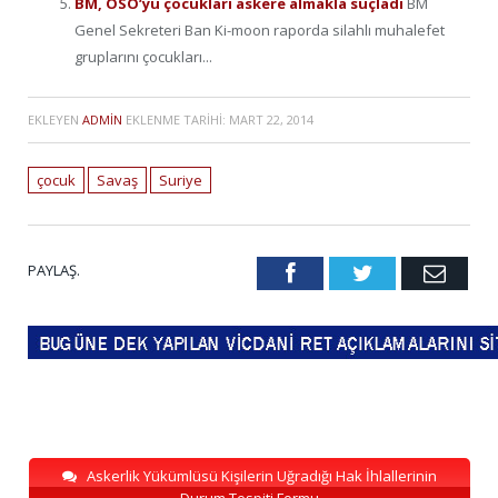
BM, ÖSO’yu çocukları askere almakla suçladı
BM
Genel Sekreteri Ban Ki-moon raporda silahlı muhalefet
gruplarını çocukları...
EKLEYEN
ADMIN
EKLENME TARIHI:
MART 22, 2014
çocuk
Savaş
Suriye
PAYLAŞ.
Facebook
Twitter
Emai
Askerlik Yükümlüsü Kişilerin Uğradığı Hak İhlallerinin
Durum Tespiti Formu