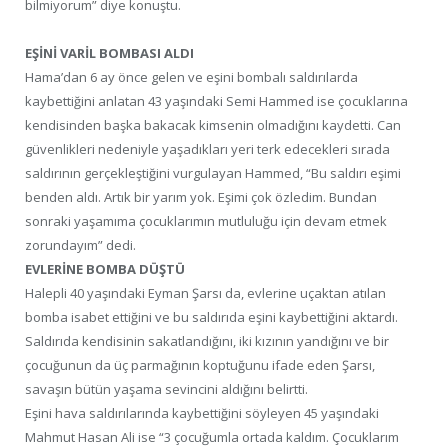
bilmiyorum” diye konuştu.
EŞİNİ VARİL BOMBASI ALDI
Hama’dan 6 ay önce gelen ve eşini bombalı saldırılarda
kaybettiğini anlatan 43 yaşındaki Semi Hammed ise çocuklarına
kendisinden başka bakacak kimsenin olmadığını kaydetti. Can
güvenlikleri nedeniyle yaşadıkları yeri terk edecekleri sırada
saldırının gerçekleştiğini vurgulayan Hammed, “Bu saldırı eşimi
benden aldı. Artık bir yarım yok. Eşimi çok özledim. Bundan
sonraki yaşamıma çocuklarımın mutluluğu için devam etmek
zorundayım” dedi.
EVLERİNE BOMBA DÜŞTÜ
Halepli 40 yaşındaki Eyman Şarsı da, evlerine uçaktan atılan
bomba isabet ettiğini ve bu saldırıda eşini kaybettiğini aktardı.
Saldırıda kendisinin sakatlandığını, iki kızının yandığını ve bir
çocuğunun da üç parmağının koptuğunu ifade eden Şarsı,
savaşın bütün yaşama sevincini aldığını belirtti.
Eşini hava saldırılarında kaybettiğini söyleyen 45 yaşındaki
Mahmut Hasan Ali ise “3 çocuğumla ortada kaldım. Çocuklarım