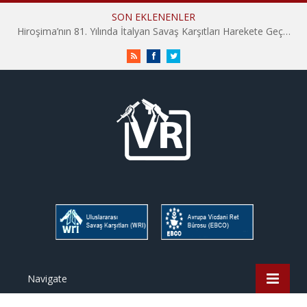
SON EKLENENLER
Hiroşima’nın 81. Yılında İtalyan Savaş Karşıtları Harekete Geçti: “Hatırlamak yeterli değil”
RSS
Facebook
Twitter
Navigate