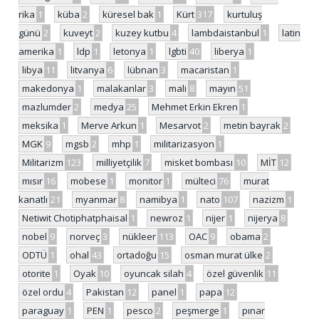
rika
1
küba
2
küresel bak
1
Kürt
317
kurtuluş
günü
2
kuveyt
2
kuzey kutbu
4
lambdaistanbul
1
latin
amerika
1
ldp
1
letonya
1
lgbti
40
liberya
1
libya
11
litvanya
6
lübnan
3
macaristan
1
makedonya
1
malakanlar
3
mali
8
mayın
51
mazlumder
2
medya
25
Mehmet Erkin Ekren
1
meksika
1
Merve Arkun
1
Mesarvot
2
metin bayrak
2
MGK
9
mgsb
2
mhp
1
militarizasyon
1
Militarizm
123
milliyetçilik
7
misket bombası
10
MİT
12
mısır
16
mobese
1
monitor
1
mülteci
76
murat
kanatlı
21
myanmar
8
namibya
1
nato
107
nazizm
1
Netiwit Chotiphatphaisal
1
newroz
1
nijer
1
nijerya
8
nobel
9
norveç
3
nükleer
113
OAC
9
obama
2
ODTÜ
1
ohal
43
ortadoğu
15
osman murat ülke
2
otorite
1
Oyak
10
oyuncak silah
4
özel güvenlik
11
özel ordu
4
Pakistan
12
panel
1
papa
12
paraguay
1
PEN
1
pesco
2
peşmerge
1
pınar