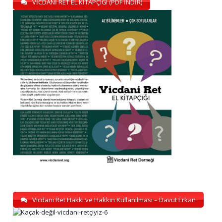
VİCDANİ RET EL KİTAPÇIĞI (PDF İNDİR)
Vicdani Ret Hakkı ve Hakkın Kullanılması – Davut Erkan