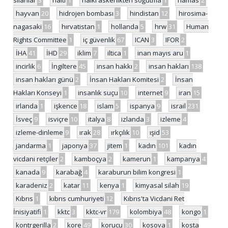
hayvan
20
hidrojen bombası
3
hindistan
12
hirosima-
nagasaki
16
hırvatistan
1
hollanda
5
hrw
31
Human
Rights Committee
1
iç güvenlik
67
ICAN
3
IFOR
2
İHA
41
İHD
29
iklim
7
iltica
1
inan mayıs aru
1
incirlik
6
İngiltere
45
insan hakkı
2
insan hakları
138
insan hakları günü
2
İnsan Hakları Komitesi
2
İnsan
Hakları Konseyi
1
insanlık suçu
10
internet
9
iran
15
irlanda
1
işkence
18
islam
5
ispanya
9
israil
231
İsveç
9
isviçre
10
italya
8
izlanda
3
izleme
4
izleme-dinleme
9
ırak
28
ırkçılık
10
ışid
53
jandarma
1
japonya
37
jitem
1
kadın
101
kadın
vicdani retçiler
2
kamboçya
2
kamerun
1
kampanya
4
kanada
9
karabağ
4
karaburun bilim kongresi
1
karadeniz
2
katar
11
kenya
1
kimyasal silah
19
Kıbrıs
1
kıbrıs cumhuriyeti
12
Kıbrıs'ta Vicdani Ret
İnisiyatifi
1
kktc
3
kktc-vr
179
kolombiya
48
kongo
1
kontrgerilla
2
kore
49
korucu
30
kosova
1
kosta