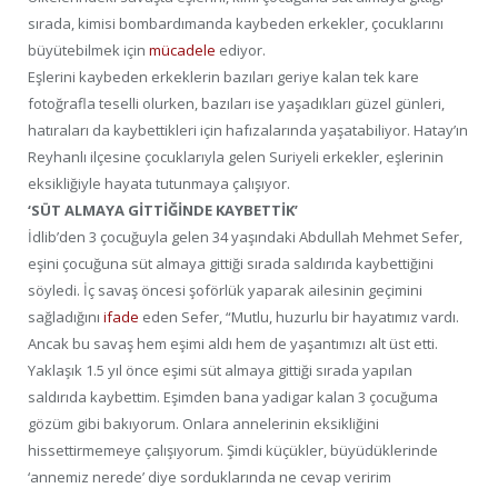
sırada, kimisi bombardımanda kaybeden erkekler, çocuklarını
büyütebilmek için
mücadele
ediyor.
Eşlerini kaybeden erkeklerin bazıları geriye kalan tek kare
fotoğrafla teselli olurken, bazıları ise yaşadıkları güzel günleri,
hatıraları da kaybettikleri için hafızalarında yaşatabiliyor. Hatay’ın
Reyhanlı ilçesine çocuklarıyla gelen Suriyeli erkekler, eşlerinin
eksikliğiyle hayata tutunmaya çalışıyor.
‘SÜT ALMAYA GİTTİĞİNDE KAYBETTİK’
İdlib’den 3 çocuğuyla gelen 34 yaşındaki Abdullah Mehmet Sefer,
eşini çocuğuna süt almaya gittiği sırada saldırıda kaybettiğini
söyledi. İç savaş öncesi şoförlük yaparak ailesinin geçimini
sağladığını
ifade
eden Sefer, “Mutlu, huzurlu bir hayatımız vardı.
Ancak bu savaş hem eşimi aldı hem de yaşantımızı alt üst etti.
Yaklaşık 1.5 yıl önce eşimi süt almaya gittiği sırada yapılan
saldırıda kaybettim. Eşimden bana yadigar kalan 3 çocuğuma
gözüm gibi bakıyorum. Onlara annelerinin eksikliğini
hissettirmemeye çalışıyorum. Şimdi küçükler, büyüdüklerinde
‘annemiz nerede’ diye sorduklarında ne cevap veririm