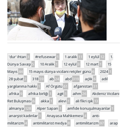
'dur' ihtarı
3
#refusewar
1
1 aralık
11
1 eylül
12
1.
Dünya Savaşı
5
10 Aralık
1
12 eylül
3
12 mart
1
15
Mayıs
44
15 mayıs dünya vicdani retçiler günü
6
2024
1
28 şubat
2
318
59
ab
24
abd
319
açlık
6
adil
yargılanma hakkı
1
Af Örgütü
61
afganistan
31
afrika
9
afrika birliği
1
agit
1
aihm
26
Akdeniz Vicdani
Ret Buluşması
6
akka
1
alevi
1
ali fikri ışık
13
almanya
128
Alper Sapan
1
amfide konuşulmayanlar
1
anarşist kadınlar
1
Anayasa Mahkemesi
4
anti-
militarizm
4
antimilitarist medya
8
antimilitarizm
97
arap