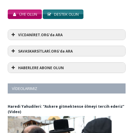
ÜYE OLUN
DESTEK OLUN
VİCDANİRET.ORG'da ARA
SAVASKARSİTLARİ.ORG'da ARA
HABERLERE ABONE OLUN
VIDEOLARIMIZ
Haredi Yahudileri: “Askere gitmektense ölmeyi tercih ederiz”
(Video)