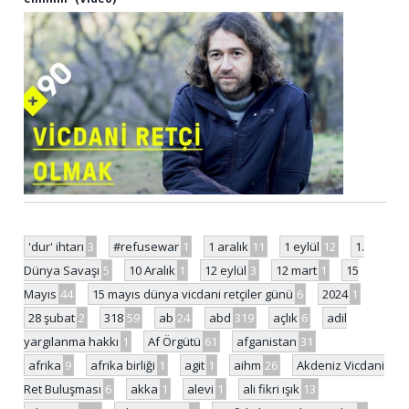
'dur' ihtarı
3
#refusewar
1
1 aralık
11
1 eylül
12
1.
Dünya Savaşı
5
10 Aralık
1
12 eylül
3
12 mart
1
15
Mayıs
44
15 mayıs dünya vicdani retçiler günü
6
2024
1
28 şubat
2
318
59
ab
24
abd
319
açlık
6
adil
yargılanma hakkı
1
Af Örgütü
61
afganistan
31
afrika
9
afrika birliği
1
agit
1
aihm
26
Akdeniz Vicdani
Ret Buluşması
6
akka
1
alevi
1
ali fikri ışık
13