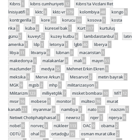
Kıbrıs
1
kıbrıs cumhuriyeti
12
Kıbrıs'ta Vicdani Ret
İnisiyatifi
1
kktc
3
kktc-vr
179
kolombiya
48
kongo
1
kontrgerilla
2
kore
49
korucu
30
kosova
1
kosta
rika
1
küba
2
küresel bak
1
Kürt
317
kurtuluş
günü
2
kuveyt
2
kuzey kutbu
4
lambdaistanbul
1
latin
amerika
1
ldp
1
letonya
1
lgbti
40
liberya
1
libya
11
litvanya
6
lübnan
3
macaristan
1
makedonya
1
malakanlar
3
mali
8
mayın
51
mazlumder
2
medya
25
Mehmet Erkin Ekren
1
meksika
1
Merve Arkun
1
Mesarvot
2
metin bayrak
2
MGK
9
mgsb
2
mhp
1
militarizasyon
1
Militarizm
123
milliyetçilik
7
misket bombası
10
MİT
12
mısır
16
mobese
1
monitor
1
mülteci
76
murat
kanatlı
21
myanmar
8
namibya
1
nato
107
nazizm
1
Netiwit Chotiphatphaisal
1
newroz
1
nijer
1
nijerya
8
nobel
9
norveç
3
nükleer
113
OAC
9
obama
2
ODTÜ
1
ohal
43
ortadoğu
15
osman murat ülke
2