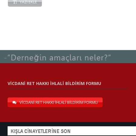
YAZI EKLE
VİCDANİ RET HAKKI İHLALİ BİLDİRİM FORMU
VİCDANİ RET HAKKI İHLALİ BİLDİRİM FORMU