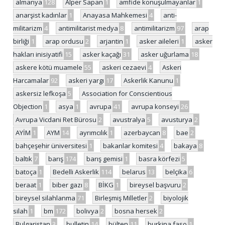
almanya
128
Alper Sapan
1
amfide konuşulmayanlar
1
anarşist kadınlar
1
Anayasa Mahkemesi
4
anti-
militarizm
4
antimilitarist medya
8
antimilitarizm
97
arap
birliği
1
arap ordusu
2
arjantin
1
asker aileleri
1
asker
hakları inisiyatifi
15
asker kaçağı
31
asker uğurlama
18
askere kötü muamele
55
askeri cezaevi
4
Askeri
Harcamalar
92
askeri yargı
17
Askerlik Kanunu
1
askersiz lefkoşa
5
Association for Conscientious
Objection
1
asya
1
avrupa
41
avrupa konseyi
26
Avrupa Vicdani Ret Bürosu
2
avustralya
5
avusturya
2
AYİM
1
AYM
14
ayrımcılık
1
azerbaycan
8
bae
2
bahçeşehir üniversitesi
1
bakanlar komitesi
4
bakaya
8
baltık
7
barış
174
barış gemisi
1
basra körfezi
5
batoça
1
Bedelli Askerlik
114
belarus
13
belçika
6
beraat
1
biber gazı
8
BİKG
1
bireysel başvuru
2
bireysel silahlanma
71
Birleşmiş Milletler
2
biyolojik
silah
1
bm
172
bolivya
2
bosna hersek
2
Bulgaristan
3
bulletin
14
bülten
11
burkina faso
1