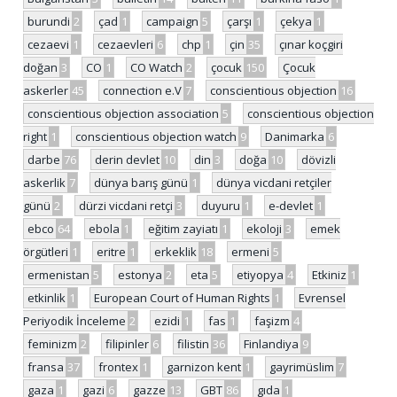
burundi
2
çad
1
campaign
5
çarşı
1
çekya
1
cezaevi
1
cezaevleri
6
chp
1
çin
35
çınar koçgiri
doğan
3
CO
1
CO Watch
2
çocuk
150
Çocuk
askerler
45
connection e.V
7
conscientious objection
16
conscientious objection association
5
conscientious objection
right
1
conscientious objection watch
9
Danimarka
6
darbe
76
derin devlet
10
din
3
doğa
10
dövizli
askerlik
7
dünya barış günü
1
dünya vicdani retçiler
günü
2
dürzi vicdani retçi
3
duyuru
1
e-devlet
1
ebco
64
ebola
1
eğitim zayiatı
1
ekoloji
3
emek
örgütleri
1
eritre
1
erkeklik
18
ermeni
5
ermenistan
5
estonya
2
eta
5
etiyopya
4
Etkiniz
1
etkinlik
1
European Court of Human Rights
1
Evrensel
Periyodik İnceleme
2
ezidi
1
fas
1
faşizm
4
feminizm
2
filipinler
6
filistin
36
Finlandiya
9
fransa
37
frontex
1
garnizon kent
1
gayrimüslim
7
gaza
1
gazi
6
gazze
13
GBT
86
gıda
1