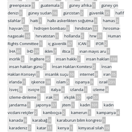
greenpeace
1
guatemala
2
güney afrika
1
güney çin
denizi
3
güney sudan
16
gürcistan
2
güvenlik
35
hafif
silahlar
3
haiti
1
halkı askerlikten soğutma
1
hamas
2
hayvan
20
hidrojen bombası
3
hindistan
12
hirosima-
nagasaki
16
hırvatistan
1
hollanda
5
hrw
31
Human
Rights Committee
1
iç güvenlik
67
ICAN
3
IFOR
2
İHA
41
İHD
29
iklim
7
iltica
1
inan mayıs aru
1
incirlik
6
İngiltere
45
insan hakkı
2
insan hakları
138
insan hakları günü
2
İnsan Hakları Komitesi
2
İnsan
Hakları Konseyi
1
insanlık suçu
10
internet
9
iran
15
irlanda
1
işkence
18
islam
5
ispanya
9
israil
231
İsveç
9
isviçre
10
italya
8
izlanda
3
izleme
4
izleme-dinleme
9
ırak
28
ırkçılık
10
ışid
53
jandarma
1
japonya
37
jitem
1
kadın
101
kadın
vicdani retçiler
2
kamboçya
2
kamerun
1
kampanya
4
kanada
9
karabağ
4
karaburun bilim kongresi
1
karadeniz
2
katar
11
kenya
1
kimyasal silah
19