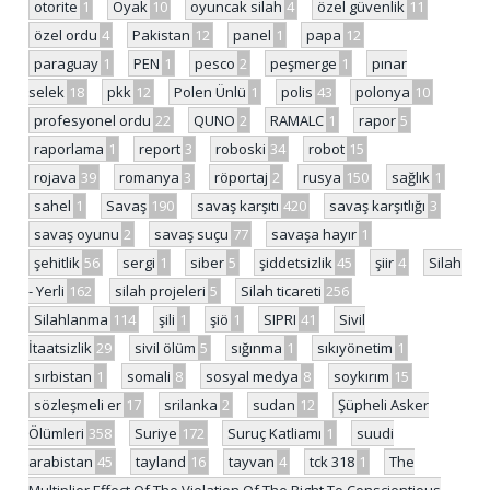
otorite
1
Oyak
10
oyuncak silah
4
özel güvenlik
11
özel ordu
4
Pakistan
12
panel
1
papa
12
paraguay
1
PEN
1
pesco
2
peşmerge
1
pınar
selek
18
pkk
12
Polen Ünlü
1
polis
43
polonya
10
profesyonel ordu
22
QUNO
2
RAMALC
1
rapor
5
raporlama
1
report
3
roboski
34
robot
15
rojava
39
romanya
3
röportaj
2
rusya
150
sağlık
1
sahel
1
Savaş
190
savaş karşıtı
420
savaş karşıtlığı
3
savaş oyunu
2
savaş suçu
77
savaşa hayır
1
şehitlik
56
sergi
1
siber
5
şiddetsizlik
45
şiir
4
Silah
- Yerli
162
silah projeleri
5
Silah ticareti
256
Silahlanma
114
şili
1
şiö
1
SIPRI
41
Sivil
İtaatsizlik
29
sivil ölüm
5
sığınma
1
sıkıyönetim
1
sırbistan
1
somali
8
sosyal medya
8
soykırım
15
sözleşmeli er
17
srilanka
2
sudan
12
Şüpheli Asker
Ölümleri
358
Suriye
172
Suruç Katliamı
1
suudi
arabistan
45
tayland
16
tayvan
4
tck 318
1
The
Multiplier Effect Of The Violation Of The Right To Conscientious