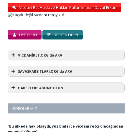
Vicdani Ret Hakkı ve Hakkın Kullanılması – Davut Erkan
ÜYE OLUN
DESTEK OLUN
VİCDANİRET.ORG'da ARA
SAVASKARSİTLARİ.ORG'da ARA
HABERLERE ABONE OLUN
VIDEOLARIMIZ
“Bu ülkede hak olsaydı, yüz binlerce vicdani retçi olacağından
eminim” (Video)