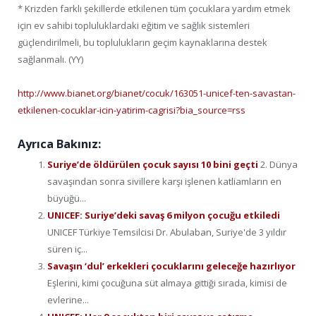
* Krizden farklı şekillerde etkilenen tüm çocuklara yardım etmek
için ev sahibi topluluklardaki eğitim ve sağlık sistemleri
güçlendirilmeli, bu toplulukların geçim kaynaklarına destek
sağlanmalı. (YY)
http://www.bianet.org/bianet/cocuk/163051-unicef-ten-savastan-
etkilenen-cocuklar-icin-yatirim-cagrisi?bia_source=rss
Ayrıca Bakınız:
Suriye’de öldürülen çocuk sayısı 10 bini geçti
2. Dünya
savaşından sonra sivillere karşı işlenen katliamların en
büyüğü...
UNICEF: Suriye’deki savaş 6 milyon çocuğu etkiledi
UNICEF Türkiye Temsilcisi Dr. Abulaban, Suriye'de 3 yıldır
süren iç...
Savaşın ‘dul’ erkekleri çocuklarını geleceğe hazırlıyor
Eşlerini, kimi çocuğuna süt almaya gittiği sırada, kimisi de
evlerine...