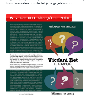
form üzerinden bizimle iletişime geçebilirsiniz.
VİCDANİ RET EL KİTAPÇIĞI (PDF İNDİR)