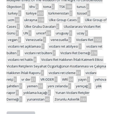
Objection
1
tihv
5
toma
2
TSK
188
tunus
1
turkey
2
türkiye
410
türkmenistan
2
tüsiad
6
ucm
10
ukrayna
118
Ulke Group Cases
1
Ülke Group of
Cases
1
Ülke Grubu Davaları
2
Uluslararası Vicdani Ret
Günü
1
UN
1
unicef
26
uruguay
1
uzay
1
vegan
3
Venezuela
1
venezuella
2
Vicdani Ret
1302
vicdani ret açıklaması
1
vicdani ret atölyesi
1
vicdani ret
bülten
2
vicdani ret bülteni
7
Vicdani Ret Derneği
278
vicdani ret hakkı
8
Vicdani Ret Hakkının İhlali Katmerli Etkisi:
Vicdani Retçilerin Seyahat Özgürlüğünün Kısıtlanması ve Çalışma
Hakkının İhlali Raporu
1
vicdani ret izleme
53
vicdani
retçi
5
vr der
21
VR-DDER
1
WRİ
64
yayın
1
yehova
şahitleri
7
yemen
59
yeni zelanda
1
yeniçağ
1
yılık
rapor
1
yoklama kaçağı
2
Yunan Vicdani Retçiler
Derneği
1
yunanistan
40
Zorunlu Askerlik
183