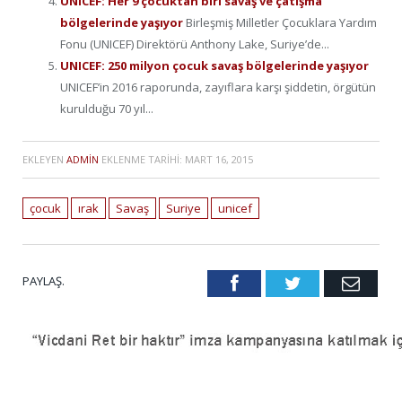
UNICEF: Her 9 çocuktan biri savaş ve çatışma
bölgelerinde yaşıyor
Birleşmiş Milletler Çocuklara Yardım
Fonu (UNICEF) Direktörü Anthony Lake, Suriye’de...
UNICEF: 250 milyon çocuk savaş bölgelerinde yaşıyor
UNICEF’in 2016 raporunda, zayıflara karşı şiddetin, örgütün
kurulduğu 70 yıl...
EKLEYEN
ADMIN
EKLENME TARIHI:
MART 16, 2015
çocuk
ırak
Savaş
Suriye
unicef
PAYLAŞ.
Facebook
Twitter
Emai