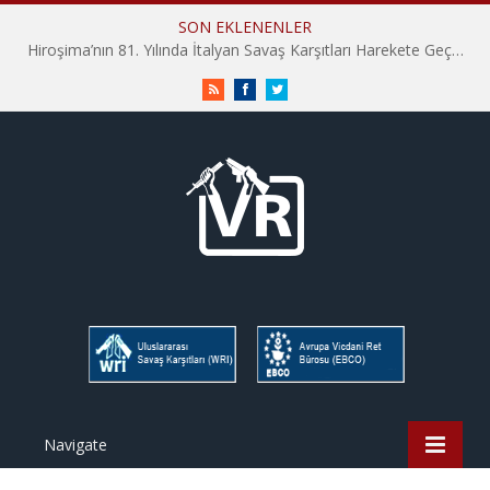
SON EKLENENLER
Hiroşima’nın 81. Yılında İtalyan Savaş Karşıtları Harekete Geçti: “Hatırlamak yeterli değil”
RSS
Facebook
Twitter
Navigate