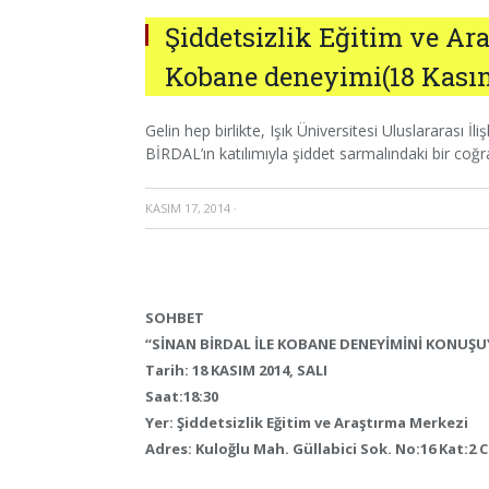
Şiddetsizlik Eğitim ve Ar
Kobane deneyimi(18 Kasım
Gelin hep birlikte, Işık Üniversitesi Uluslararası
BİRDAL’ın katılımıyla şiddet sarmalındaki bir co
KASIM 17, 2014
·
SOHBET
“SİNAN BİRDAL İLE KOBANE DENEYİMİNİ KONUŞ
Tarih: 18 KASIM 2014, SALI
Saat:18:30
Yer: Şiddetsizlik Eğitim ve Araştırma Merkezi
Adres: Kuloğlu Mah. Güllabici Sok. No:16 Kat:2 