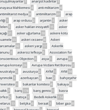
onuşulmayanlar
1
anarşist kadınlar
1
Anayasa Mahkemesi
4
anti-militarizm
4
antimilitarist medya
8
antimilitarizm
97
arap
rliği
1
arap ordusu
2
arjantin
1
asker
ileleri
1
asker hakları inisiyatifi
15
asker
açağı
31
asker uğurlama
18
askere kötü
uamele
55
askeri cezaevi
4
Askeri
arcamalar
92
askeri yargı
17
Askerlik
anunu
1
askersiz lefkoşa
5
Association for
onscientious Objection
1
asya
1
avrupa
41
avrupa konseyi
26
Avrupa Vicdani Ret Bürosu
2
avustralya
5
avusturya
2
AYİM
1
AYM
14
ayrımcılık
1
azerbaycan
8
bae
2
bahçeşehir
niversitesi
1
bakanlar komitesi
4
bakaya
8
baltık
7
barış
174
barış gemisi
1
basra
örfezi
5
batoça
1
Bedelli Askerlik
114
belarus
13
belçika
6
beraat
1
biber gazı
8
BİKG
1
bireysel başvuru
2
bireysel