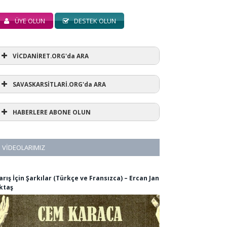
ÜYE OLUN
DESTEK OLUN
VİCDANİRET.ORG'da ARA
SAVASKARSİTLARİ.ORG'da ARA
HABERLERE ABONE OLUN
VIDEOLARIMIZ
arış İçin Şarkılar (Türkçe ve Fransızca) – Ercan Jan
ktaş