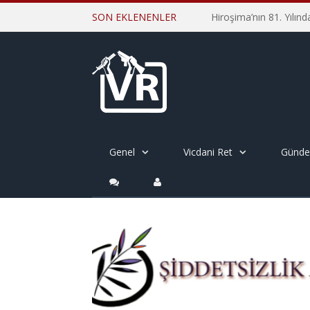
SON EKLENENLER
Genel
Vicdani Ret
Günd