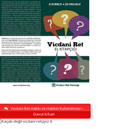
Vicdani Ret Hakkı ve Hakkın Kullanılması –
Davut Erkan