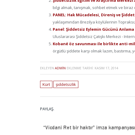
Şiddetsizlik Eğitim ve Araştırma Merkezi Aç
bilgi almak, tanışmak, sohbet etmek ve biraz d
PANEL: Hak Mücadelesi, Direniş ve Şiddetsi
yaklaşımından Brezilya köylülerinin Topraksızl
Panel: Şiddetsiz Eylemin Gücünü Anlama (
Uluslararası Şiddetsiz Çatışkı Merkezi - Intern
Kobané öz savunması ile birlikte anti-mi
örgütlü şiddete karşı olmak lazım, bastırma, yo
EKLEYEN
ADMIN
EKLENME TARIHI:
KASIM 17, 2014
Kürt
şiddetsizlik
PAYLAŞ.