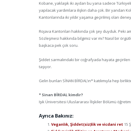
Kobane, yaklaşık iki aydan bu yana sadece Türkiye
yapılacak yardımlara ilişkin daha çok. Bir yandan
Kantonlarında iki yıldır yaşama geçirilmiş olan dene
Rojava Kantonları hakkında çok şey duyduk. Peki a
Sözleşmesi hakkında bilgimiz var mı? Nasıl bir örgüt
başkaca pek çok soru.
Şiddet sarmalındaki bir coğrafyada hayata geçirile
taşıyor.
Gelin bunları SİNAN BİRDAL’ın* katılımıyla hep birlik
* Sinan BİRDAL kimdir?
Işık Üniversitesi Uluslararası İlişkiler Bölümü öğret
Ayrıca Bakınız:
Veganlık, Şiddet(siz)lik ve vicdani ret
15 Ş