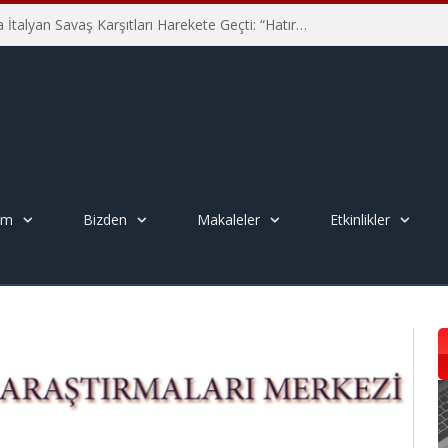
Hiroşima’nın 81. Yılında İtalyan Savaş Karşıtları Harekete Geçti: “Hatırlamak yeterli değil”
em
Bizden
Makaleler
Etkinlikler