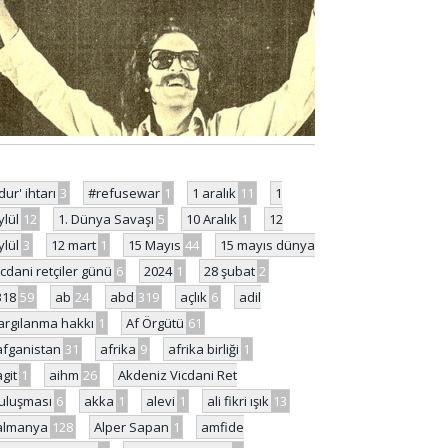
'dur' ihtarı
3
#refusewar
1
1 aralık
11
1
ylül
12
1. Dünya Savaşı
5
10 Aralık
1
12
ylül
3
12 mart
1
15 Mayıs
44
15 mayıs dünya
icdani retçiler günü
6
2024
1
28 şubat
2
318
59
ab
24
abd
319
açlık
6
adil
argılanma hakkı
1
Af Örgütü
61
afganistan
31
afrika
9
afrika birliği
1
agit
1
aihm
26
Akdeniz Vicdani Ret
uluşması
6
akka
1
alevi
1
ali fikri ışık
13
almanya
128
Alper Sapan
1
amfide