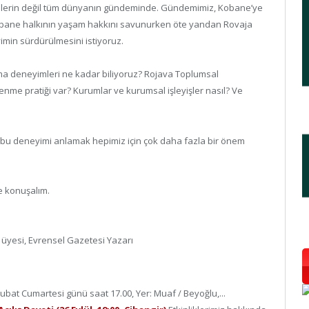
lilerin değil tüm dünyanın gündeminde. Gündemimiz, Kobane’ye
 Kobane halkının yaşam hakkını savunurken öte yandan Rovaja
yimin sürdürülmesini istiyoruz.
ma deneyimleri ne kadar biliyoruz? Rojava Toplumsal
lenme pratiği var? Kurumlar ve kurumsal işleyişler nasıl? Ve
n bu deneyimi anlamak hepimiz için çok daha fazla bir önem
te konuşalım.
im üyesi, Evrensel Gazetesi Yazarı
ubat Cumartesi günü saat 17.00, Yer: Muaf / Beyoğlu,...