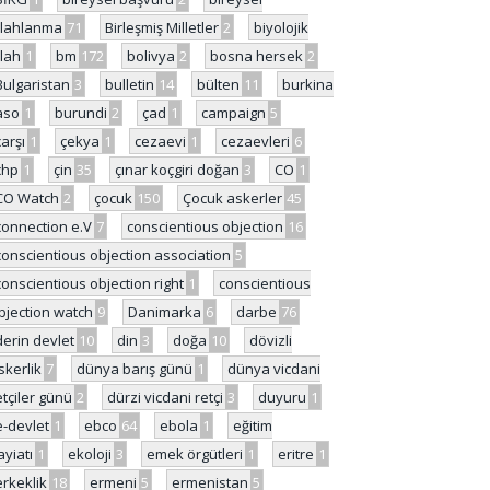
ilahlanma
71
Birleşmiş Milletler
2
biyolojik
ilah
1
bm
172
bolivya
2
bosna hersek
2
Bulgaristan
3
bulletin
14
bülten
11
burkina
aso
1
burundi
2
çad
1
campaign
5
çarşı
1
çekya
1
cezaevi
1
cezaevleri
6
chp
1
çin
35
çınar koçgiri doğan
3
CO
1
CO Watch
2
çocuk
150
Çocuk askerler
45
connection e.V
7
conscientious objection
16
conscientious objection association
5
conscientious objection right
1
conscientious
bjection watch
9
Danimarka
6
darbe
76
derin devlet
10
din
3
doğa
10
dövizli
skerlik
7
dünya barış günü
1
dünya vicdani
etçiler günü
2
dürzi vicdani retçi
3
duyuru
1
e-devlet
1
ebco
64
ebola
1
eğitim
ayiatı
1
ekoloji
3
emek örgütleri
1
eritre
1
erkeklik
18
ermeni
5
ermenistan
5