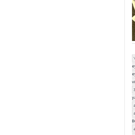
e
e
v
y
B