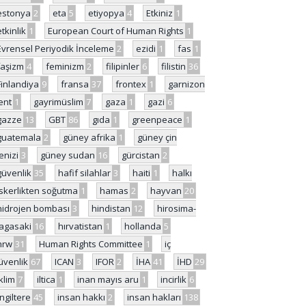
estonya
2
eta
5
etiyopya
4
Etkiniz
1
etkinlik
1
European Court of Human Rights
1
Evrensel Periyodik İnceleme
2
ezidi
1
fas
1
faşizm
4
feminizm
2
filipinler
6
filistin
36
Finlandiya
9
fransa
37
frontex
1
garnizon
ent
1
gayrimüslim
7
gaza
1
gazi
6
gazze
13
GBT
86
gıda
1
greenpeace
1
guatemala
2
güney afrika
1
güney çin
enizi
3
güney sudan
16
gürcistan
2
güvenlik
35
hafif silahlar
3
haiti
1
halkı
skerlikten soğutma
1
hamas
2
hayvan
20
hidrojen bombası
3
hindistan
12
hirosima-
agasaki
16
hırvatistan
1
hollanda
5
hrw
31
Human Rights Committee
1
iç
üvenlik
67
ICAN
3
IFOR
2
İHA
41
İHD
29
iklim
7
iltica
1
inan mayıs aru
1
incirlik
6
İngiltere
45
insan hakkı
2
insan hakları
138