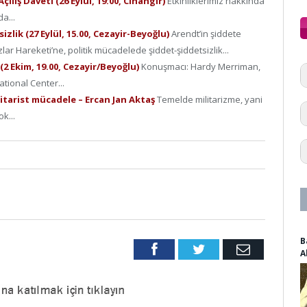
ılış Daveti (26 Eylül, 19:00, Cihangir)
Etkinliklerimiz hakkında
a...
zlik (27 Eylül, 15.00, Cezayir-Beyoğlu)
Arendt’in şiddete
ar Hareketi’ne, politik mücadelede şiddet-şiddetsizlik...
2 Ekim, 19.00, Cezayir/Beyoğlu)
Konuşmacı: Hardy Merriman,
ational Center...
litarist mücadele – Ercan Jan Aktaş
Temelde militarizme, yani
k...
B
Facebook
Twitter
Email
A