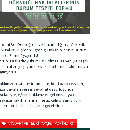
icdani Ret Derneği olarak hazırladığımız “Askerlik
ükümlüsü Kişilerin Uğradığı Hak İhlallerinin Durum
espiti Formu” yayında!
orunlu askerlik yükümlüsü olması sebebiyle çeşitli
ak ihlalleri yaşayan herkesi, bu formu doldurmaya
ağırıyoruz.
akkınızda tutulan tutanaklar, idari para cezaları,
eza davaları varsa; seyahat özgürlüğünüz
ısıtlanıyor, eğitim hakkınız engelleniyor ya da
aşkaca hak ihlallerine maruz kalıyorsanız, form
zerinden bizimle iletişime geçebilirsiniz.
VİCDANİ RET EL KİTAPÇIĞI (PDF İNDİR)