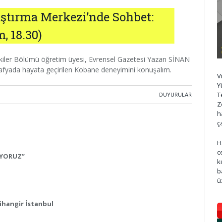
aştırma Merkezi’nde Sohbet:
, 18.30)
 İlişkiler Bölümü öğretim üyesi, Evrensel Gazetesi Yazarı SİNAN
ğrafyada hayata geçirilen Kobane deneyimini konuşalım.
V
Y
T
DUYURULAR
Z
h
ç
H
c
UYORUZ”
k
b
ü
Cihangir İstanbul