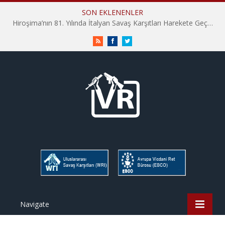
SON EKLENENLER
Hiroşima’nın 81. Yılında İtalyan Savaş Karşıtları Harekete Geçti: “Hatırlamak yeterli değil”
RSS
Facebook
Twitter
Navigate