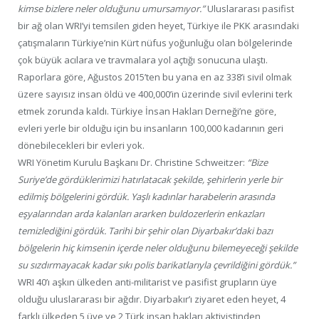
kimse bizlere neler olduğunu umursamıyor.”
Uluslararası pasifist
bir ağ olan WRI’yi temsilen giden heyet, Türkiye ile PKK arasındaki
çatışmaların Türkiye’nin Kürt nüfus yoğunluğu olan bölgelerinde
çok büyük acılara ve travmalara yol açtığı sonucuna ulaştı.
Raporlara göre, Ağustos 2015’ten bu yana en az 338’i sivil olmak
üzere sayısız insan öldü ve 400,000’in üzerinde sivil evlerini terk
etmek zorunda kaldı. Türkiye İnsan Hakları Derneği’ne göre,
evleri yerle bir olduğu için bu insanların 100,000 kadarının geri
dönebilecekleri bir evleri yok.
WRI Yönetim Kurulu Başkanı Dr. Christine Schweitzer:
“Bize
Suriye’de gördüklerimizi hatırlatacak şekilde, şehirlerin yerle bir
edilmiş bölgelerini gördük. Yaşlı kadınlar harabelerin arasında
eşyalarından arda kalanları ararken buldozerlerin enkazları
temizlediğini gördük. Tarihi bir şehir olan Diyarbakır’daki bazı
bölgelerin hiç kimsenin içerde neler olduğunu bilemeyeceği şekilde
su sızdırmayacak kadar sıkı polis barikatlarıyla çevrildiğini gördük.”
WRI 40’ı aşkın ülkeden anti-militarist ve pasifist grupların üye
olduğu uluslararası bir ağdır. Diyarbakır’ı ziyaret eden heyet, 4
farklı ülkeden 5 üye ve 2 Türk insan hakları aktivistinden