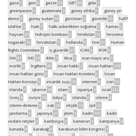
gaza
1
gazi
6
gazze
13
GBT
86
gıda
1
greenpeace
1
guatemala
2
güney afrika
1
güney çin
denizi
3
güney sudan
16
gürcistan
2
güvenlik
35
hafif
silahlar
3
haiti
1
halkı askerlikten soğutma
1
hamas
2
hayvan
20
hidrojen bombası
3
hindistan
12
hirosima-
nagasaki
16
hırvatistan
1
hollanda
5
hrw
31
Human
Rights Committee
1
iç güvenlik
67
ICAN
3
IFOR
2
İHA
41
İHD
29
iklim
7
iltica
1
inan mayıs aru
1
incirlik
6
İngiltere
45
insan hakkı
2
insan hakları
138
insan hakları günü
2
İnsan Hakları Komitesi
2
İnsan
Hakları Konseyi
1
insanlık suçu
10
internet
9
iran
15
irlanda
1
işkence
18
islam
5
ispanya
9
israil
231
İsveç
9
isviçre
10
italya
8
izlanda
3
izleme
4
izleme-dinleme
9
ırak
28
ırkçılık
10
ışid
53
jandarma
1
japonya
37
jitem
1
kadın
101
kadın
vicdani retçiler
2
kamboçya
2
kamerun
1
kampanya
4
kanada
9
karabağ
4
karaburun bilim kongresi
1