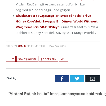
Vicdani Ret Derneği ve Lamdaistanbul’un birlikte
örgütlediği “Kobani özgülünde gelişen...
Uluslararası Savaş Karşıtları(WRI) Yöneticileri ve
Güney Kore’deki Savaşsız Bir Dünya (World Without
War) Temsilcisi VR-DER’deydi
Cumartesi saat 15.00'deki
'Sohbet'te Guney Kore'deki Savaşsız Bir Dünya (World...
EKLEYEN
ADMIN
EKLENME TARIHI:
MAYIS 6, 2016
Kürt
savaş karşıtı
şiddetsizlik
WRİ
PAYLAŞ.
Facebook
Twitter
Emai