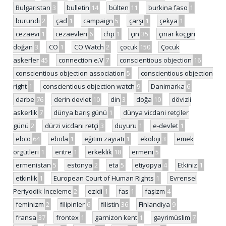
Bulgaristan
3
bulletin
14
bülten
11
burkina faso
1
burundi
2
çad
1
campaign
5
çarşı
1
çekya
1
cezaevi
1
cezaevleri
6
chp
1
çin
35
çınar koçgiri
doğan
3
CO
1
CO Watch
2
çocuk
150
Çocuk
askerler
45
connection e.V
7
conscientious objection
16
conscientious objection association
5
conscientious objection
right
1
conscientious objection watch
9
Danimarka
6
darbe
76
derin devlet
10
din
3
doğa
10
dövizli
askerlik
7
dünya barış günü
1
dünya vicdani retçiler
günü
2
dürzi vicdani retçi
3
duyuru
1
e-devlet
1
ebco
64
ebola
1
eğitim zayiatı
1
ekoloji
3
emek
örgütleri
1
eritre
1
erkeklik
18
ermeni
5
ermenistan
5
estonya
2
eta
5
etiyopya
4
Etkiniz
1
etkinlik
1
European Court of Human Rights
1
Evrensel
Periyodik İnceleme
2
ezidi
1
fas
1
faşizm
4
feminizm
2
filipinler
6
filistin
36
Finlandiya
9
fransa
37
frontex
1
garnizon kent
1
gayrimüslim
7