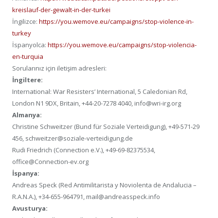
kreislauf-der-gewalt-in-der-turkei
İngilizce:
https://you.wemove.eu/campaigns/stop-violence-in-
turkey
İspanyolca:
https://you.wemove.eu/campaigns/stop-violencia-
en-turquia
Sorularınız için iletişim adresleri:
İngiltere:
International: War Resisters’ International, 5 Caledonian Rd,
London N1 9DX, Britain, +44-20-7278 4040, info@wri-irg.org
Almanya:
Christine Schweitzer (Bund für Soziale Verteidigung), +49-571-29
456, schweitzer@soziale-verteidigung.de
Rudi Friedrich (Connection e.V.), +49-69-82375534,
office@Connection-ev.org
İspanya:
Andreas Speck (Red Antimilitarista y Noviolenta de Andalucia –
R.A.N.A.), +34-655-964791, mail@andreasspeck.info
Avusturya: