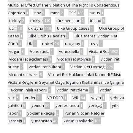
Multiplier Effect Of The Violation Of The Right To Conscientious
Objection
1
tihv
5
toma
2
TSK
188
tunus
1
turkey
2
türkiye
410
türkmenistan
2
tüsiad
6
ucm
10
ukrayna
118
Ulke Group Cases
1
Ülke Group of
Cases
1
Ülke Grubu Davaları
2
Uluslararası Vicdani Ret
Günü
1
UN
1
unicef
26
uruguay
1
uzay
1
vegan
3
Venezuela
1
venezuella
2
Vicdani Ret
1302
vicdani ret açıklaması
1
vicdani ret atölyesi
1
vicdani ret
bülten
2
vicdani ret bülteni
7
Vicdani Ret Derneği
278
vicdani ret hakkı
8
Vicdani Ret Hakkının İhlali Katmerli Etkisi:
Vicdani Retçilerin Seyahat Özgürlüğünün Kısıtlanması ve Çalışma
Hakkının İhlali Raporu
1
vicdani ret izleme
53
vicdani
retçi
5
vr der
21
VR-DDER
1
WRİ
64
yayın
1
yehova
şahitleri
7
yemen
59
yeni zelanda
1
yeniçağ
1
yılık
rapor
1
yoklama kaçağı
2
Yunan Vicdani Retçiler
Derneği
1
yunanistan
40
Zorunlu Askerlik
183