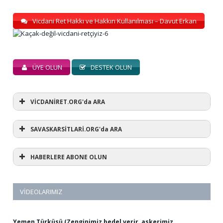
Vicdani Ret Hakkı ve Hakkın Kullanılması – Davut Erkan
ÜYE OLUN
DESTEK OLUN
VİCDANİRET.ORG'da ARA
SAVASKARSİTLARİ.ORG'da ARA
HABERLERE ABONE OLUN
VIDEOLARIMIZ
Yemen Türküsü (Zenginimiz bedel verir, askerimiz