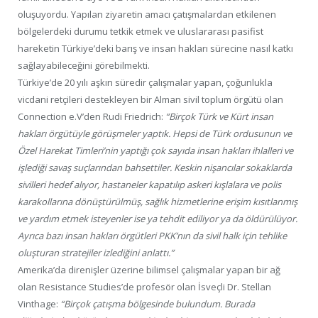
oluşuyordu. Yapılan ziyaretin amacı çatışmalardan etkilenen
bölgelerdeki durumu tetkik etmek ve uluslararası pasifist
hareketin Türkiye’deki barış ve insan hakları sürecine nasıl katkı
sağlayabileceğini görebilmekti.
Türkiye’de 20 yılı aşkın süredir çalışmalar yapan, çoğunlukla
vicdani retçileri destekleyen bir Alman sivil toplum örgütü olan
Connection e.V’den Rudi Friedrich:
“Birçok Türk ve Kürt insan
hakları örgütüyle görüşmeler yaptık. Hepsi de Türk ordusunun ve
Özel Harekat Timleri’nin yaptığı çok sayıda insan hakları ihlalleri ve
işlediği savaş suçlarından bahsettiler. Keskin nişancılar sokaklarda
sivilleri hedef alıyor, hastaneler kapatılıp askeri kışlalara ve polis
karakollarına dönüştürülmüş, sağlık hizmetlerine erişim kısıtlanmış
ve yardım etmek isteyenler ise ya tehdit ediliyor ya da öldürülüyor.
Ayrıca bazı insan hakları örgütleri PKK’nın da sivil halk için tehlike
oluşturan stratejiler izlediğini anlattı.”
Amerika’da direnişler üzerine bilimsel çalışmalar yapan bir ağ
olan Resistance Studies’de profesör olan İsveçli Dr. Stellan
Vinthage:
“Birçok çatışma bölgesinde bulundum. Burada