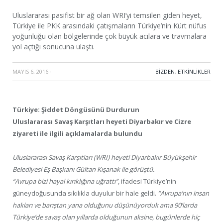
Uluslararası pasifist bir ağ olan WRI’yi temsilen giden heyet,
Türkiye ile PKK arasındaki çatışmaların Türkiye’nin Kürt nüfus
yoğunluğu olan bölgelerinde çok büyük acılara ve travmalara
yol açtığı sonucuna ulaştı.
MAYIS 6, 2016
·
BIZDEN
,
ETKINLIKLER
Türkiye: Şiddet Döngüsünü Durdurun
Uluslararası Savaş Karşıtları heyeti Diyarbakır ve Cizre
ziyareti ile ilgili açıklamalarda bulundu
Uluslararası Savaş Karşıtları (WRI) heyeti Diyarbakır Büyükşehir
Belediyesi Eş Başkanı Gültan Kışanak ile görüştü.
“Avrupa bizi hayal kırıklığına uğrattı”
, ifadesi Türkiye’nin
güneydoğusunda sıkılıkla duyulur bir hale geldi.
“Avrupa’nın insan
hakları ve barıştan yana olduğunu düşünüyorduk ama 90’larda
Türkiye’de savaş olan yıllarda olduğunun aksine, bugünlerde hiç