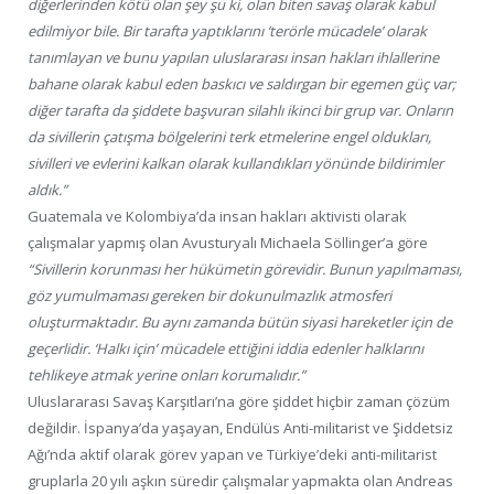
diğerlerinden kötü olan şey şu ki, olan biten savaş olarak kabul
edilmiyor bile. Bir tarafta yaptıklarını ‘terörle mücadele’ olarak
tanımlayan ve bunu yapılan uluslararası insan hakları ihlallerine
bahane olarak kabul eden baskıcı ve saldırgan bir egemen güç var;
diğer tarafta da şiddete başvuran silahlı ikinci bir grup var. Onların
da sivillerin çatışma bölgelerini terk etmelerine engel oldukları,
sivilleri ve evlerini kalkan olarak kullandıkları yönünde bildirimler
aldık.”
Guatemala ve Kolombiya’da insan hakları aktivisti olarak
çalışmalar yapmış olan Avusturyalı Michaela Söllinger’a göre
“Sivillerin korunması her hükümetin görevidir. Bunun yapılmaması,
göz yumulmaması gereken bir dokunulmazlık atmosferi
oluşturmaktadır. Bu aynı zamanda bütün siyasi hareketler için de
geçerlidir. ‘Halkı için’ mücadele ettiğini iddia edenler halklarını
tehlikeye atmak yerine onları korumalıdır.”
Uluslararası Savaş Karşıtları’na göre şiddet hiçbir zaman çözüm
değildir. İspanya’da yaşayan, Endülüs Anti-militarist ve Şiddetsiz
Ağı’nda aktif olarak görev yapan ve Türkiye’deki anti-militarist
gruplarla 20 yılı aşkın süredir çalışmalar yapmakta olan Andreas