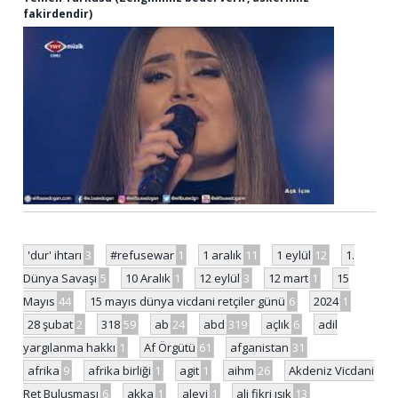
fakirdendir)
'dur' ihtarı
3
#refusewar
1
1 aralık
11
1 eylül
12
1.
Dünya Savaşı
5
10 Aralık
1
12 eylül
3
12 mart
1
15
Mayıs
44
15 mayıs dünya vicdani retçiler günü
6
2024
1
28 şubat
2
318
59
ab
24
abd
319
açlık
6
adil
yargılanma hakkı
1
Af Örgütü
61
afganistan
31
afrika
9
afrika birliği
1
agit
1
aihm
26
Akdeniz Vicdani
Ret Buluşması
6
akka
1
alevi
1
ali fikri ışık
13