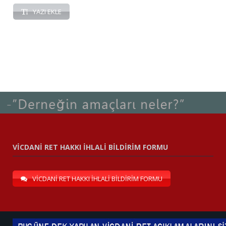
YAZI EKLE
VİCDANİ RET HAKKI İHLALİ BİLDİRİM FORMU
VİCDANİ RET HAKKI İHLALİ BİLDİRİM FORMU