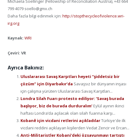
Michaela Soellinger (Fellowship of Reconciliation Austria), +43 664
799 4079 soello@gmx.ch
Daha fazla bilgi edinmek için:
http://stopthecycleofviolence.wri-
irg.org
Kaynak:
WRI
Çeviri: VR
Ayrıca Bakınız:
Uluslararası Savaş Karşıtları heyeti “şiddetsiz bir
çözüm” için Diyarbakır’da
Savaşsız bir dünyanın inşası
için çalışma yürüten Uluslararası Savaş Karşıtları...
Londra Silah Fuarı protesto ediliyor: ‘Savaş burada
başlıyor, biz de burada durduralım’
Eylül ayının ikinci
haftası Londra’da açılacak olan silah fuarına karşı...
Kobanê için vicdani retlerini açıkladılar
Türkiye'de ilk
vicdani reddini açıklayan kişilerden Vedat Zencir ve Ercan...
Anti-Militaristler Kobani’deki özsavunmayı tartıştı