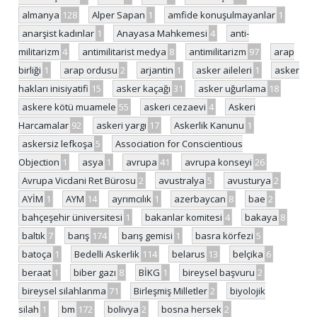
almanya
128
Alper Sapan
1
amfide konuşulmayanlar
1
anarşist kadınlar
1
Anayasa Mahkemesi
4
anti-
militarizm
4
antimilitarist medya
8
antimilitarizm
97
arap
birliği
1
arap ordusu
2
arjantin
1
asker aileleri
1
asker
hakları inisiyatifi
15
asker kaçağı
31
asker uğurlama
18
askere kötü muamele
55
askeri cezaevi
4
Askeri
Harcamalar
92
askeri yargı
17
Askerlik Kanunu
1
askersiz lefkoşa
5
Association for Conscientious
Objection
1
asya
1
avrupa
41
avrupa konseyi
26
Avrupa Vicdani Ret Bürosu
2
avustralya
5
avusturya
2
AYİM
1
AYM
14
ayrımcılık
1
azerbaycan
8
bae
2
bahçeşehir üniversitesi
1
bakanlar komitesi
4
bakaya
8
baltık
7
barış
174
barış gemisi
1
basra körfezi
5
batoça
1
Bedelli Askerlik
114
belarus
13
belçika
6
beraat
1
biber gazı
8
BİKG
1
bireysel başvuru
2
bireysel silahlanma
71
Birleşmiş Milletler
2
biyolojik
silah
1
bm
172
bolivya
2
bosna hersek
2