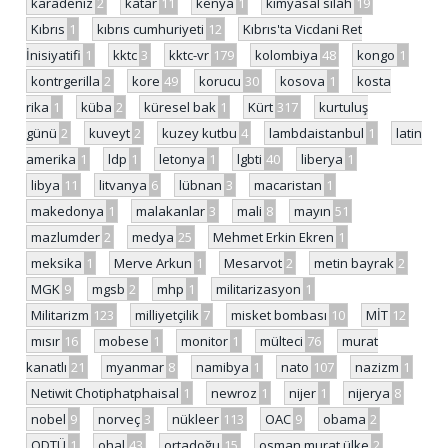
karadeniz
2
katar
11
kenya
1
kimyasal silah
19
Kıbrıs
1
kıbrıs cumhuriyeti
12
Kıbrıs'ta Vicdani Ret
İnisiyatifi
1
kktc
3
kktc-vr
179
kolombiya
48
kongo
1
kontrgerilla
2
kore
49
korucu
30
kosova
1
kosta
rika
1
küba
2
küresel bak
1
Kürt
317
kurtuluş
günü
2
kuveyt
2
kuzey kutbu
4
lambdaistanbul
1
latin
amerika
1
ldp
1
letonya
1
lgbti
40
liberya
1
libya
11
litvanya
6
lübnan
3
macaristan
1
makedonya
1
malakanlar
3
mali
8
mayın
51
mazlumder
2
medya
25
Mehmet Erkin Ekren
1
meksika
1
Merve Arkun
1
Mesarvot
2
metin bayrak
2
MGK
9
mgsb
2
mhp
1
militarizasyon
1
Militarizm
123
milliyetçilik
7
misket bombası
10
MİT
12
mısır
16
mobese
1
monitor
1
mülteci
76
murat
kanatlı
21
myanmar
8
namibya
1
nato
107
nazizm
1
Netiwit Chotiphatphaisal
1
newroz
1
nijer
1
nijerya
8
nobel
9
norveç
3
nükleer
113
OAC
9
obama
2
ODTÜ
1
ohal
43
ortadoğu
15
osman murat ülke
2