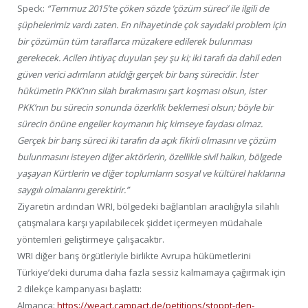
Speck:
“Temmuz 2015’te çöken sözde ‘çözüm süreci’ ile ilgili de
şüphelerimiz vardı zaten. En nihayetinde çok sayıdaki problem için
bir çözümün tüm taraflarca müzakere edilerek bulunması
gerekecek. Acilen ihtiyaç duyulan şey şu ki; iki tarafı da dahil eden
güven verici adımların atıldığı gerçek bir barış sürecidir. İster
hükümetin PKK’nın silah bırakmasını şart koşması olsun, ister
PKK’nın bu sürecin sonunda özerklik beklemesi olsun; böyle bir
sürecin önüne engeller koymanın hiç kimseye faydası olmaz.
Gerçek bir barış süreci iki tarafın da açık fikirli olmasını ve çözüm
bulunmasını isteyen diğer aktörlerin, özellikle sivil halkın, bölgede
yaşayan Kürtlerin ve diğer toplumların sosyal ve kültürel haklarına
saygılı olmalarını gerektirir.”
Ziyaretin ardından WRI, bölgedeki bağlantıları aracılığıyla silahlı
çatışmalara karşı yapılabilecek şiddet içermeyen müdahale
yöntemleri geliştirmeye çalışacaktır.
WRI diğer barış örgütleriyle birlikte Avrupa hükümetlerini
Türkiye’deki duruma daha fazla sessiz kalmamaya çağırmak için
2 dilekçe kampanyası başlattı:
Almanca:
https://weact.campact.de/petitions/stoppt-den-