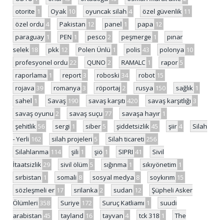
otorite
1
Oyak
10
oyuncak silah
4
özel güvenlik
11
özel ordu
4
Pakistan
12
panel
1
papa
12
paraguay
1
PEN
1
pesco
2
peşmerge
1
pınar
selek
18
pkk
12
Polen Ünlü
1
polis
43
polonya
10
profesyonel ordu
22
QUNO
2
RAMALC
1
rapor
5
raporlama
1
report
3
roboski
34
robot
15
rojava
39
romanya
3
röportaj
2
rusya
150
sağlık
1
sahel
1
Savaş
190
savaş karşıtı
420
savaş karşıtlığı
3
savaş oyunu
2
savaş suçu
77
savaşa hayır
1
şehitlik
56
sergi
1
siber
5
şiddetsizlik
45
şiir
4
Silah
- Yerli
162
silah projeleri
5
Silah ticareti
256
Silahlanma
114
şili
1
şiö
1
SIPRI
41
Sivil
İtaatsizlik
29
sivil ölüm
5
sığınma
1
sıkıyönetim
1
sırbistan
1
somali
8
sosyal medya
8
soykırım
15
sözleşmeli er
17
srilanka
2
sudan
12
Şüpheli Asker
Ölümleri
358
Suriye
172
Suruç Katliamı
1
suudi
arabistan
45
tayland
16
tayvan
4
tck 318
1
The