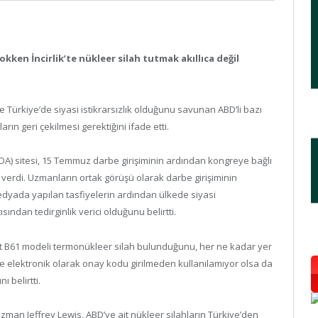
kken İncirlik’te nükleer silah tutmak akıllıca değil
ve Türkiye’de siyasi istikrarsızlık olduğunu savunan ABD’li bazı
ın geri çekilmesi gerektiğini ifade etti.
OA) sitesi, 15 Temmuz darbe girişiminin ardından kongreye bağlı
verdi. Uzmanların ortak görüşü olarak darbe girişiminin
medyada yapılan tasfiyelerin ardından ülkede siyasi
ısından tedirginlik verici olduğunu belirtti.
det B61 modeli termonükleer silah bulunduğunu, her ne kadar yer
ve elektronik olarak onay kodu girilmeden kullanılamıyor olsa da
ı belirtti.
zman Jeffrey Lewis, ABD’ye ait nükleer silahların Türkiye’den