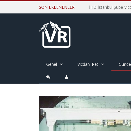
SON EKLENENLER
Genel
Vicdani Ret
Günd