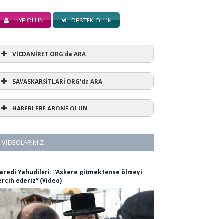
ÜYE OLUN
DESTEK OLUN
VİCDANİRET.ORG'da ARA
SAVASKARSİTLARİ.ORG'da ARA
HABERLERE ABONE OLUN
VIDEOLARIMIZ
aredi Yahudileri: “Askere gitmektense ölmeyi
ercih ederiz” (Video)