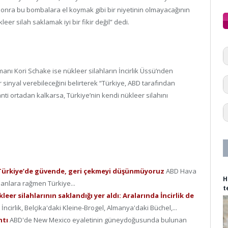
a sonra bu bombalara el koymak gibi bir niyetinin olmayacağının
leer silah saklamak iyi bir fikir değil” dedi.
nı Kori Schake ise nükleer silahların İncirlik Üssü’nden
ir sinyal verebileceğini belirterek “Türkiye, ABD tarafından
ti ortadan kalkarsa, Türkiye’nin kendi nükleer silahını
r Türkiye’de güvende, geri çekmeyi düşünmüyoruz
ABD Hava
H
anlara rağmen Türkiye...
t
er silahlarının saklandığı yer aldı: Aralarında İncirlik de
ncirlik, Belçika'daki Kleine-Brogel, Almanya'daki Büchel,...
ntı
ABD'de New Mexico eyaletinin güneydoğusunda bulunan