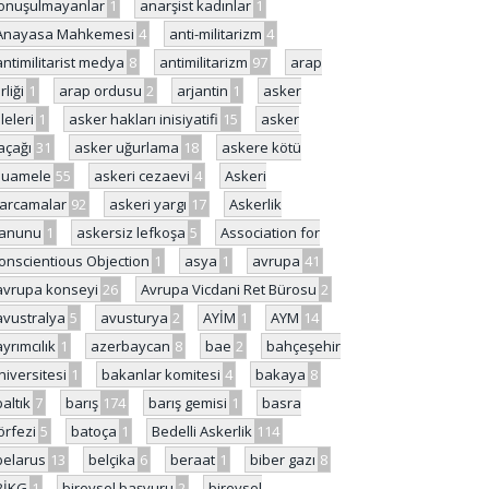
onuşulmayanlar
1
anarşist kadınlar
1
Anayasa Mahkemesi
4
anti-militarizm
4
antimilitarist medya
8
antimilitarizm
97
arap
rliği
1
arap ordusu
2
arjantin
1
asker
ileleri
1
asker hakları inisiyatifi
15
asker
açağı
31
asker uğurlama
18
askere kötü
uamele
55
askeri cezaevi
4
Askeri
arcamalar
92
askeri yargı
17
Askerlik
anunu
1
askersiz lefkoşa
5
Association for
onscientious Objection
1
asya
1
avrupa
41
avrupa konseyi
26
Avrupa Vicdani Ret Bürosu
2
avustralya
5
avusturya
2
AYİM
1
AYM
14
ayrımcılık
1
azerbaycan
8
bae
2
bahçeşehir
niversitesi
1
bakanlar komitesi
4
bakaya
8
baltık
7
barış
174
barış gemisi
1
basra
örfezi
5
batoça
1
Bedelli Askerlik
114
belarus
13
belçika
6
beraat
1
biber gazı
8
BİKG
1
bireysel başvuru
2
bireysel