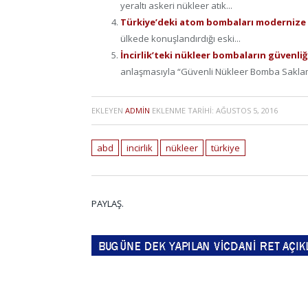
yeraltı askeri nükleer atık...
Türkiye’deki atom bombaları modernize
ülkede konuşlandırdığı eski...
İncirlik’teki nükleer bombaların güvenl
anlaşmasıyla “Güvenli Nükleer Bomba Saklama
EKLEYEN
ADMIN
EKLENME TARIHI:
AĞUSTOS 5, 2016
abd
incirlik
nükleer
türkiye
PAYLAŞ.