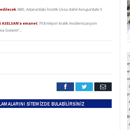
 edilecek
ABD, Adana’daki İncirlik Üssü dahil Avrupa’daki 5
iği ASELSAN’a emanet
79.8 milyon liralık modernizasyon
 Sistemi”...
e
e
v
Facebook
Twitter
Email
y
B