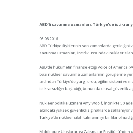
ABD’li savunma uzmanları: Türkiye’de istikrar yo
05.08.2016
ABD-Türkiye ilişkilerinin son zamanlarda gerildiğini 
savunma uzmanları, İncirlik üssündeki nükleer silahlar
ABD’de hükümetin finanse ettiği Voice of America (V
bazı nükleer savunma uzmanlarının görüşlerine yer 
ardından Türkiye’de yargı, ordu, eğitim sistemi ve 
istikrarsızlığın başladığı, bunun da ulusal güvenlik aç
Nükleer politika uzmanı Amy Woolf, İncirlik’te 50 a
altındaki yüksek güvenlikli sığınaklarda saklanıyor 
Türkiye’de nükleer silah tutmanın iyi bir fikir olmadığın
Middlebury Uluslararası Çalışmalar Enstitüsü’nden u