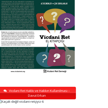
Vicdani Ret Hakkı ve Hakkın Kullanılması –
Davut Erkan