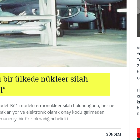
V
Y
T
Z
h
ı bir ülkede nükleer silah
ç
l”
H
c
k
0 adet B61 modeli termonükleer silah bulunduğunu, her ne
b
a saklanıyor ve elektronik olarak onay kodu girilmeden
ü
nın iyi bir fikir olmadığını belirtti.
GÜNDEM