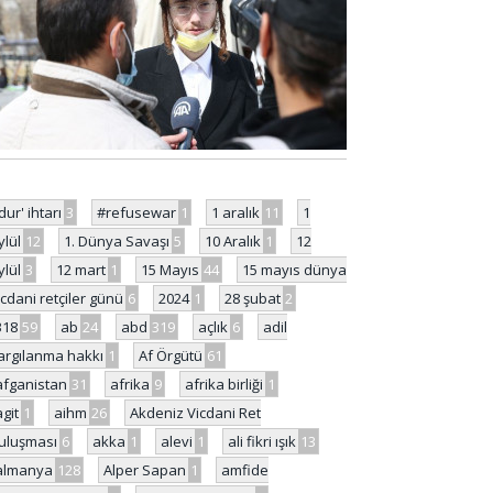
'dur' ihtarı
3
#refusewar
1
1 aralık
11
1
ylül
12
1. Dünya Savaşı
5
10 Aralık
1
12
ylül
3
12 mart
1
15 Mayıs
44
15 mayıs dünya
icdani retçiler günü
6
2024
1
28 şubat
2
318
59
ab
24
abd
319
açlık
6
adil
argılanma hakkı
1
Af Örgütü
61
afganistan
31
afrika
9
afrika birliği
1
agit
1
aihm
26
Akdeniz Vicdani Ret
uluşması
6
akka
1
alevi
1
ali fikri ışık
13
almanya
128
Alper Sapan
1
amfide