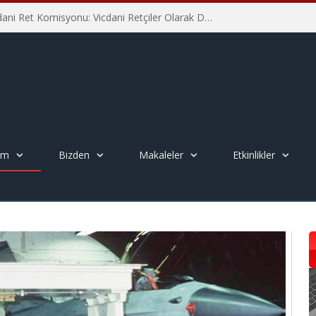
İHD İstanbul Şube Vicdani Ret Komisyonu: Vicdani Retçiler Olarak Destek İçin Buradayız!
em
Bizden
Makaleler
Etkinlikler