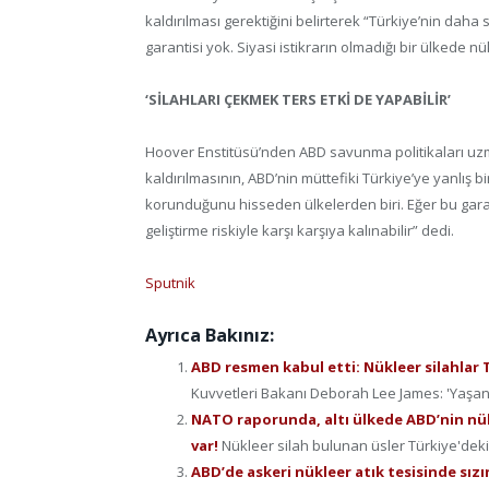
kaldırılması gerektiğini belirterek “Türkiye’nin dah
garantisi yok. Siyasi istikrarın olmadığı bir ülkede nük
‘SİLAHLARI ÇEKMEK TERS ETKİ DE YAPABİLİR’
Hoover Enstitüsü’nden ABD savunma politikaları uzma
kaldırılmasının, ABD’nin müttefiki Türkiye’ye yanlış b
korunduğunu hisseden ülkelerden biri. Eğer bu garan
geliştirme riskiyle karşı karşıya kalınabilir” dedi.
Sputnik
Ayrıca Bakınız:
ABD resmen kabul etti: Nükleer silahla
Kuvvetleri Bakanı Deborah Lee James: 'Yaşan
NATO raporunda, altı ülkede ABD’nin nükle
var!
Nükleer silah bulunan üsler Türkiye'deki İ
ABD’de askeri nükleer atık tesisinde sızı