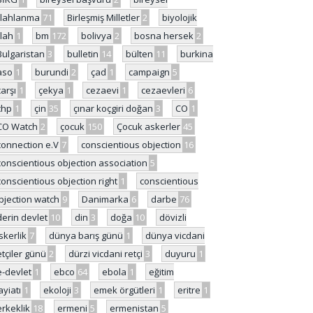
ilahlanma
71
Birleşmiş Milletler
2
biyolojik
ilah
1
bm
172
bolivya
2
bosna hersek
2
Bulgaristan
3
bulletin
14
bülten
11
burkina
aso
1
burundi
2
çad
1
campaign
5
çarşı
1
çekya
1
cezaevi
1
cezaevleri
6
chp
1
çin
35
çınar koçgiri doğan
3
CO
1
CO Watch
2
çocuk
150
Çocuk askerler
45
connection e.V
7
conscientious objection
16
conscientious objection association
5
conscientious objection right
1
conscientious
bjection watch
9
Danimarka
6
darbe
76
derin devlet
10
din
3
doğa
10
dövizli
skerlik
7
dünya barış günü
1
dünya vicdani
etçiler günü
2
dürzi vicdani retçi
3
duyuru
1
e-devlet
1
ebco
64
ebola
1
eğitim
ayiatı
1
ekoloji
3
emek örgütleri
1
eritre
1
erkeklik
18
ermeni
5
ermenistan
5