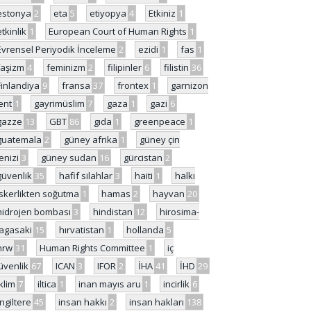
estonya
2
eta
5
etiyopya
4
Etkiniz
1
etkinlik
1
European Court of Human Rights
1
Evrensel Periyodik İnceleme
2
ezidi
1
fas
1
faşizm
4
feminizm
2
filipinler
6
filistin
36
Finlandiya
9
fransa
37
frontex
1
garnizon
ent
1
gayrimüslim
7
gaza
1
gazi
6
gazze
13
GBT
86
gıda
1
greenpeace
1
guatemala
2
güney afrika
1
güney çin
enizi
3
güney sudan
16
gürcistan
2
güvenlik
35
hafif silahlar
3
haiti
1
halkı
skerlikten soğutma
1
hamas
2
hayvan
20
hidrojen bombası
3
hindistan
12
hirosima-
agasaki
15
hırvatistan
1
hollanda
5
hrw
31
Human Rights Committee
1
iç
üvenlik
67
ICAN
3
IFOR
2
İHA
41
İHD
29
iklim
7
iltica
1
inan mayıs aru
1
incirlik
6
İngiltere
45
insan hakkı
2
insan hakları
138