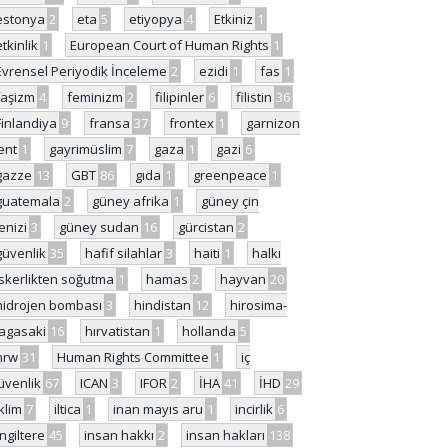
estonya
2
eta
5
etiyopya
4
Etkiniz
1
etkinlik
1
European Court of Human Rights
1
Evrensel Periyodik İnceleme
2
ezidi
1
fas
1
faşizm
4
feminizm
2
filipinler
6
filistin
36
Finlandiya
9
fransa
37
frontex
1
garnizon
ent
1
gayrimüslim
7
gaza
1
gazi
6
gazze
13
GBT
86
gıda
1
greenpeace
1
guatemala
2
güney afrika
1
güney çin
enizi
3
güney sudan
16
gürcistan
2
güvenlik
35
hafif silahlar
3
haiti
1
halkı
skerlikten soğutma
1
hamas
2
hayvan
20
hidrojen bombası
3
hindistan
12
hirosima-
agasaki
16
hırvatistan
1
hollanda
5
hrw
31
Human Rights Committee
1
iç
üvenlik
67
ICAN
3
IFOR
2
İHA
41
İHD
29
iklim
7
iltica
1
inan mayıs aru
1
incirlik
6
İngiltere
45
insan hakkı
2
insan hakları
138