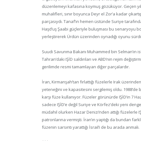
düzenlemeyi kafasına koymuş gözüküyor. Geçen yılda
muhalifleri, sınır boyunca Deyr el Zor’a kadar çıkart
parçasıydı. Tanaf’ın hemen üstünde Suriye tarafında o
Haşd’uş Şaabi güçleriyle buluşması bu senaryoyu boş
yerleştirerek Ürdün üzerinden oynadığı oyunu sürdü
Suudi Savunma Bakanı Muhammed bin Selman’ın istikra
Tahran’daki IŞİD saldırıları ve ABD’nin rejim değişt
gerilimde resmi tamamlayan diğer parçalardır.
İran, Kirmanşah’tan fırlattığı füzelerle Irak üzerinde
yeteneğini ve kapasitesini sergilemiş oldu. 1988’de 
karşı füze kullanıyor. Füzeler görünürde IŞİD’in 7 Ha
sadece IŞİD’e değil Suriye ve Körfez’deki yeni denge
müdahil olurken Hazar Denizi’nden attığı füzelerle I
patronlarına vermişti. İran’ın yaptığı da bundan farkl
füzenin sarsıntı yarattığı İsrail’i de bu arada anmalı.