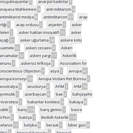
onuşulmayanlar
1
anarşist kadınlar
1
Anayasa Mahkemesi
4
anti-militarizm
4
antimilitarist medya
8
antimilitarizm
97
arap
rliği
1
arap ordusu
2
arjantin
1
asker
ileleri
1
asker hakları inisiyatifi
15
asker
açağı
31
asker uğurlama
18
askere kötü
uamele
55
askeri cezaevi
4
Askeri
arcamalar
92
askeri yargı
17
Askerlik
anunu
1
askersiz lefkoşa
5
Association for
onscientious Objection
1
asya
1
avrupa
41
avrupa konseyi
26
Avrupa Vicdani Ret Bürosu
2
avustralya
5
avusturya
2
AYİM
1
AYM
14
ayrımcılık
1
azerbaycan
8
bae
2
bahçeşehir
niversitesi
1
bakanlar komitesi
4
bakaya
8
baltık
7
barış
174
barış gemisi
1
basra
örfezi
5
batoça
1
Bedelli Askerlik
114
belarus
13
belçika
6
beraat
1
biber gazı
8
BİKG
1
bireysel başvuru
2
bireysel