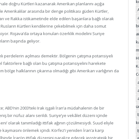
k
inale doğru Kürtleri kazanarak Amerikan planlarını açığa
 Amerikalılar arasında bir denge politikası güden Kürtler,
arı ve Rakka istikametinde elde edilen başarılara bağlı olarak
bi
ra Rusların Kürtleri kendilerine çekebilmek için daha somut
iyor. Rojava’da ortaya konulan özerklik modelini Suriye
a
ların başında geliyor.
k
m
anlı perdelerin açılması demektir. Bölgenin çatışma potansiyeli
H
el faktörlere bağlı olan bu çatışma potansiyelini harekete
K
 bölge halklarının çıkarına olmadığı gibi Amerikan varlığının da
C
ü
; ABD’nin 2003’teki Irak işgali İran’a müdahalenin de bir
iş bir nüfuz alanı serildi. Suriye’ye vekâlet düzeni içinde
k
ni’ olarak tanımladığı ittifak ağının çözülmesiydi. Suud eliyle
 kaymasını önlemek içindi. Körfez’i yeniden İran’a karşı
nde İran’ın ittifak düzenini paralize edecek jeostratejik bir