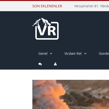
SON EKLENENLER
Genel
Vicdani Ret
Günd