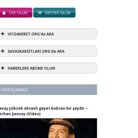
ÜYE OLUN
DESTEK OLUN
VİCDANİRET.ORG'da ARA
SAVASKARSİTLARİ.ORG'da ARA
HABERLERE ABONE OLUN
VIDEOLARIMIZ
avaş yüksek oktavlı gayet boktan bir şeydir –
erhan Şensoy (Video)