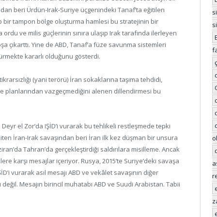
n beri Ürdün-Irak-Suriye üçgenindeki Tanaf’ta eğitilen
s
ıp bir tampon bölge oluşturma hamlesi bu stratejinin bir
s
rdu ve milis güçlerinin sınıra ulaşıp Irak tarafında ilerleyen
a çıkarttı. Yine de ABD, Tanaf’a füze savunma sistemleri
f
rmekte kararlı olduğunu gösterdi.
rsızlığı (yani terörü) İran sokaklarına taşıma tehdidi,
irme planlarından vazgeçmediğini alenen dillendirmesi bu
n Deyr el Zor’da IŞİD’i vurarak bu tehlikeli restleşmede tepki
biten İran-Irak savaşından beri İran ilk kez düşman bir unsura
o
ziran’da Tahran’da gerçekleştirdiği saldırılara misilleme. Ancak
lere karşı mesajlar içeriyor. Rusya, 2015’te Suriye’deki savaşa
a
ŞİD’i vurarak asıl mesajı ABD ve vekâlet savaşının diğer
r
ı değil. Mesajın birincil muhatabı ABD ve Suudi Arabistan. Tabii
z