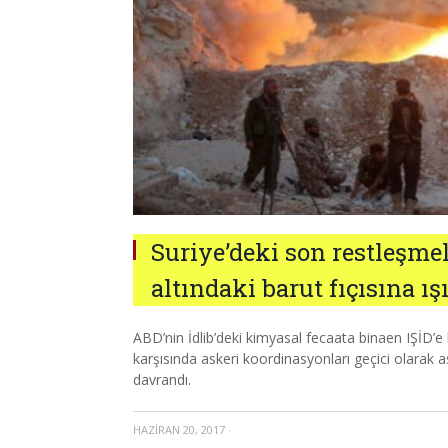
Suriye’deki son restleşme
altındaki barut fıçısına ı
ABD’nin İdlib’deki kimyasal fecaata binaen IŞİD’
karşısında askeri koordinasyonları geçici olarak 
davrandı.
HAZIRAN 20, 2017
·