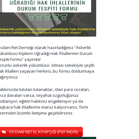
icdani Ret Derneği olarak hazırladığımız “Askerlik
ükümlüsü Kişilerin Uğradığı Hak İhlallerinin Durum
espiti Formu” yayında!
orunlu askerlik yükümlüsü olması sebebiyle çeşitli
ak ihlalleri yaşayan herkesi, bu formu doldurmaya
ağırıyoruz.
akkınızda tutulan tutanaklar, idari para cezaları,
eza davaları varsa; seyahat özgürlüğünüz
ısıtlanıyor, eğitim hakkınız engelleniyor ya da
aşkaca hak ihlallerine maruz kalıyorsanız, form
zerinden bizimle iletişime geçebilirsiniz.
VİCDANİ RET EL KİTAPÇIĞI (PDF İNDİR)