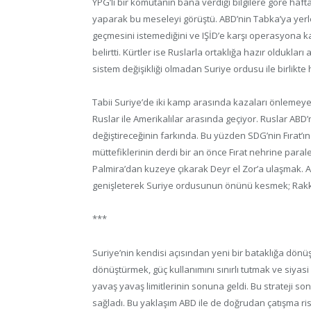
YPG’li bir komutanın bana verdiği bilgilere göre haf
yaparak bu meseleyi görüştü. ABD’nin Tabka’ya yerle
geçmesini istemediğini ve IŞİD’e karşı operasyona ka
belirtti. Kürtler ise Ruslarla ortaklığa hazır olduklar
sistem değişikliği olmadan Suriye ordusu ile birlikte
Tabii Suriye’de iki kamp arasında kazaları önlemeye
Ruslar ile Amerikalılar arasında geçiyor. Ruslar AB
değiştireceğinin farkında. Bu yüzden SDG’nin Fırat’ın a
müttefiklerinin derdi bir an önce Fırat nehrine para
Palmira’dan kuzeye çıkarak Deyr el Zor’a ulaşmak. A
genişleterek Suriye ordusunun önünü kesmek; Rakka’
***
Suriye’nin kendisi açısından yeni bir bataklığa dön
dönüştürmek, güç kullanımını sınırlı tutmak ve siyas
yavaş yavaş limitlerinin sonuna geldi. Bu strateji s
sağladı. Bu yaklaşım ABD ile de doğrudan çatışma ris