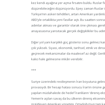
kez kendi ayağına yer açma fırsatını buldu. Ruslar f
düşürebileceğini düşünüyordu. Epey zaman Ruslar ile
Türkiye’nin askeri tehditleri, artan Amerikan yardıml
ABD’yle ortaklıkta yeni fasıllar açtı. Bu saatten son
adımlar atması ve garantör olarak öne çıkması gerek
anayasasına yansıtacak gerçek değişiklikler bu adım
Diğer yol yani karşılıklı güç gösterisi sonu gelmez k
çok yüksek. Siyasi, ekonomik, tarihsel, etnik ve dins
geçirecek mekanizmalar da maalesef az değil. Gerilim
kalıcı hale gelmesine imkân verebilir.
***
Suriye üzerindeki restleşmenin İran boyutuna gelince
provasıydı. Bir hesap hatası sonucu İran’ın önüne gen
yapılan müdahalede de hedef İranlıların ‘direniş ekse
Yemen’e açılan savaş da bu ülkenin direniş eksenine
örgütleyen Amerikan yönetimi, Ortadoğu’nun tam kalbi