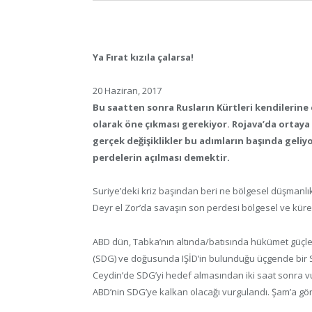
Ya Fırat kızıla çalarsa!
20 Haziran, 2017
Bu saatten sonra Rusların Kürtleri kendilerin
olarak öne çıkması gerekiyor. Rojava’da ortaya
gerçek değişiklikler bu adımların başında geliyo
perdelerin açılması demektir.
Suriye’deki kriz başından beri ne bölgesel düşmanl
Deyr el Zor’da savaşın son perdesi bölgesel ve küre
ABD dün, Tabka’nın altında/batısında hükümet güçle
(SDG) ve doğusunda IŞİD’in bulunduğu üçgende bir S
Ceydin’de SDG’yi hedef almasından iki saat sonra v
ABD’nin SDG’ye kalkan olacağı vurgulandı. Şam’a gör