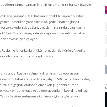
edeflerini Kirmanşah’tan fırlattığı orta menzilli 6 balistik füzeyle
amiklerle bağlantılı. ABD Başkanı Donald Trump’ın orkestra
ne gitmesi, Amerikan yönetiminin bölgedeki İran bağlantılı
u çerçevede Irak ve Suriye güçlerinin sınırda buluşmasını
 ABD’nin Fırat’ın güneyinde stratejik mevziler edinme çabası,
udan savaşın içine çekiyor.
 Ruslar ile Amerikalılar, hükümet güçleri ile Kürtler, Amerikan
n altındaki barut fıçısına ışık tutuyor.
 arkasında, Ruslar ve Amerikalılar arasında operasyon
ndeki zimmi mutabakatın bozulması yatıyor. SDG, Amerikan desteği
S
sünü ele geçirdi. Ardından Amerikan güçlerinin burada
F
 küçük bir üs ile Haseke’de operasyonların koordine edildiği
n Tabka üssüne yerleşmesini önlemek için diş gösteriyor.