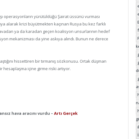
arşı operasyonların yürütüldüğü Şairat üssünü vurması
kıya alarak krizi büyütmekten kaçınan Rusya bu kez farklı
 havadan ya da karadan geçen koalisyon unsurlarının hedef
asyon mekanizması da yine askıya alındı. Bunun ne derece
k
aştığını hissettiren bir tırmanış sözkonusu. Ortak düşman
ir hesaplaşma içine girme riski artıyor.
d
a
n
ansız hava aracını vurdu –
Artı Gerçek
g