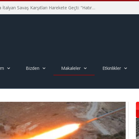
Hiroşima’nın 81. Yılında İtalyan Savaş Karşıtları Harekete Geçti: “Hatırlamak yeterli değil”
em
Bizden
Makaleler
Etkinlikler