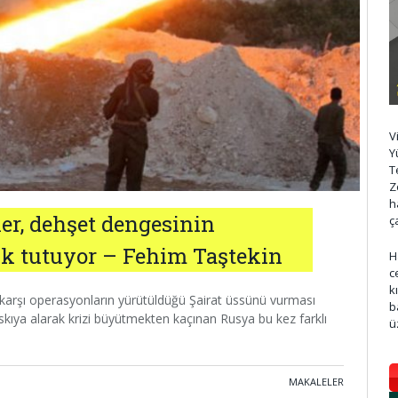
V
Y
T
Z
h
ler, dehşet dengesinin
ç
şık tutuyor – Fehim Taştekin
H
c
k
e karşı operasyonların yürütüldüğü Şairat üssünü vurması
b
askıya alarak krizi büyütmekten kaçınan Rusya bu kez farklı
ü
MAKALELER