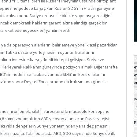
ta sonu YPG temsilcileri ile Ruslar Himeymim üssünde bir toplantı
şmesine şiddetle karşı çıkan Ruslar, SDG’nin Fırat’ın güneyine
tılacaksa bunu Suriye ordusu ile birlikte yapması gerektiğini
ı ancak demokratik hakların garanti altına alındığı ‘gerçek bir
 hareket edemeyecekleri’ yanıtını verdi.
 ya da operasyon alanlarını belirlemeye yönelik asıl pazarlıklar
D’nin Tabka üssüne yerleşmesinin oyunun kurallarını
ltına inmesine karşı şiddetli bir tepki gelişiyor. Suriye ve
e
lel ilerleyerek Rakka’nın güneyinde pozisyon almak. Diğer tarafta
BD’nin hedefi ise Tabka civarında SDG’nin kontrol alanını
e
dan sonra Deyr el Zor’a, oradan da Irak sınırına gitmek.
v
y
üşmesini önlemek, silahlı süreci terörle mücadele konseptine
i çözümü zorlamak için ABD’ye oyun alanı açan Rus stratejisi
B
on iki yılda dengelerin Suriye yönetiminden yana değişmesini
klerini azalttı. Tabii bu arada ABD, SDG sayesinde Suriye’de ilk