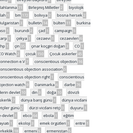
ilahlanma
71
Birleşmiş Milletler
2
biyolojik
ilah
1
bm
172
bolivya
2
bosna hersek
2
Bulgaristan
3
bulletin
14
bülten
11
burkina
aso
1
burundi
2
çad
1
campaign
5
çarşı
1
çekya
1
cezaevi
1
cezaevleri
6
chp
1
çin
35
çınar koçgiri doğan
3
CO
1
CO Watch
2
çocuk
150
Çocuk askerler
45
connection e.V
7
conscientious objection
16
conscientious objection association
5
conscientious objection right
1
conscientious
bjection watch
9
Danimarka
6
darbe
76
derin devlet
10
din
3
doğa
10
dövizli
skerlik
7
dünya barış günü
1
dünya vicdani
etçiler günü
2
dürzi vicdani retçi
3
duyuru
1
e-devlet
1
ebco
64
ebola
1
eğitim
ayiatı
1
ekoloji
3
emek örgütleri
1
eritre
1
erkeklik
18
ermeni
5
ermenistan
5