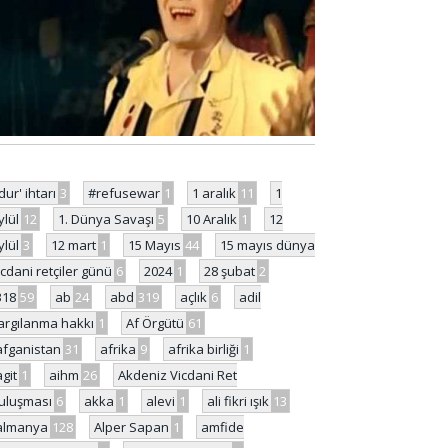
'dur' ihtarı
3
#refusewar
1
1 aralık
11
1
ylül
12
1. Dünya Savaşı
5
10 Aralık
1
12
ylül
3
12 mart
1
15 Mayıs
44
15 mayıs dünya
icdani retçiler günü
6
2024
1
28 şubat
2
318
59
ab
24
abd
319
açlık
6
adil
argılanma hakkı
1
Af Örgütü
61
afganistan
31
afrika
9
afrika birliği
1
agit
1
aihm
26
Akdeniz Vicdani Ret
uluşması
6
akka
1
alevi
1
ali fikri ışık
13
almanya
128
Alper Sapan
1
amfide