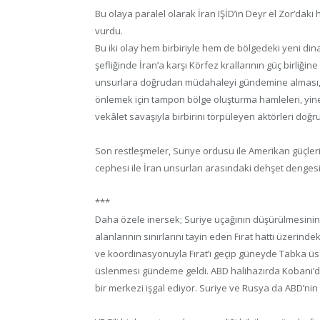
Bu olaya paralel olarak İran IŞİD’in Deyr el Zor’daki h
vurdu.
Bu iki olay hem birbiriyle hem de bölgedeki yeni din
şefliğinde İran’a karşı Körfez krallarının güç birliği
unsurlara doğrudan müdahaleyi gündemine alması, b
önlemek için tampon bölge oluşturma hamleleri, yine
vekâlet savaşıyla birbirini törpüleyen aktörleri doğr
Son restleşmeler, Suriye ordusu ile Amerikan güçleri,
cephesi ile İran unsurları arasındaki dehşet dengesini
***
Daha özele inersek; Suriye uçağının düşürülmesinin
alanlarının sınırlarını tayin eden Fırat hattı üzeri
ve koordinasyonuyla Fırat’ı geçip güneyde Tabka üs
üslenmesi gündeme geldi. ABD halihazırda Kobani’de
bir merkezi işgal ediyor. Suriye ve Rusya da ABD’ni