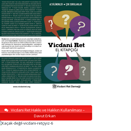
Vicdani Ret Hakkı ve Hakkın Kullanılması –
Davut Erkan