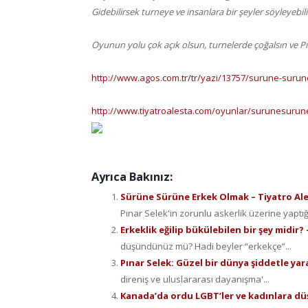
Gidebilirsek turneye ve insanlara bir şeyler söyleyebili
Oyunun yolu çok açık olsun, turnelerde çoğalsın ve 
http://www.agos.com.tr/tr/yazi/13757/surune-surun
http://www.tiyatroalesta.com/oyunlar/surunesurun
Ayrıca Bakınız:
Sürüne Sürüne Erkek Olmak – Tiyatro Ales
Pınar Selek'in zorunlu askerlik üzerine yapt
Erkeklik eğilip bükülebilen bir şey midir
düşündünüz mü? Hadi beyler “erkekçe”...
Pınar Selek: Güzel bir dünya şiddetle ya
direniş ve uluslararası dayanışma'...
Kanada’da ordu LGBT’ler ve kadınlara d