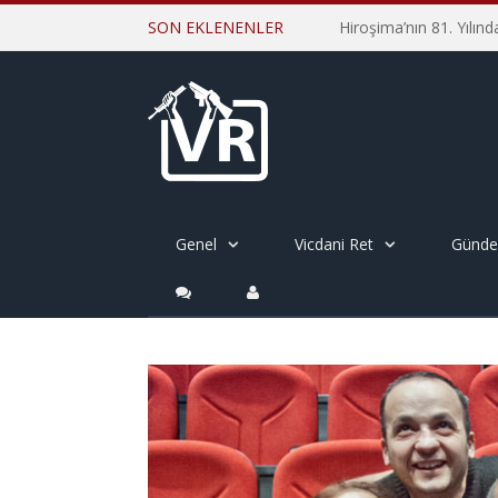
SON EKLENENLER
Genel
Vicdani Ret
Günd