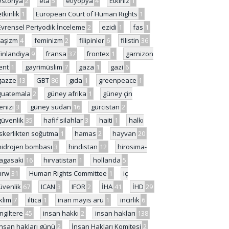
estonya
2
eta
5
etiyopya
4
Etkiniz
1
etkinlik
1
European Court of Human Rights
1
Evrensel Periyodik İnceleme
2
ezidi
1
fas
1
faşizm
4
feminizm
2
filipinler
6
filistin
36
Finlandiya
9
fransa
37
frontex
1
garnizon
ent
1
gayrimüslim
7
gaza
1
gazi
6
gazze
13
GBT
86
gıda
1
greenpeace
1
guatemala
2
güney afrika
1
güney çin
enizi
3
güney sudan
16
gürcistan
2
güvenlik
35
hafif silahlar
3
haiti
1
halkı
skerlikten soğutma
1
hamas
2
hayvan
20
hidrojen bombası
3
hindistan
12
hirosima-
agasaki
16
hırvatistan
1
hollanda
5
hrw
31
Human Rights Committee
1
iç
üvenlik
67
ICAN
3
IFOR
2
İHA
41
İHD
29
iklim
7
iltica
1
inan mayıs aru
1
incirlik
6
İngiltere
45
insan hakkı
2
insan hakları
138
insan hakları günü
2
İnsan Hakları Komitesi
2