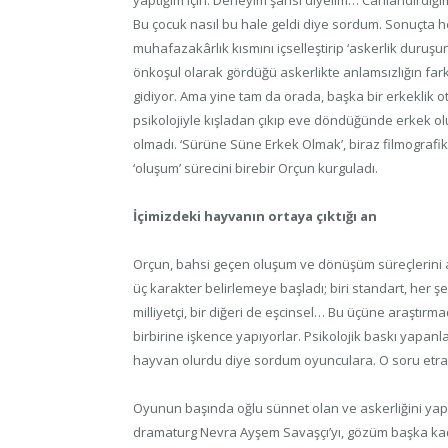
Bu çocuk nasıl bu hale geldi diye sordum. Sonuçta h
muhafazakârlık kısmını içselleştirip ‘askerlik duruşun
önkoşul olarak gördüğü askerlikte anlamsızlığın fa
gidiyor. Ama yine tam da orada, başka bir erkeklik ot
psikolojiyle kışladan çıkıp eve döndüğünde erkek o
olmadı. ‘Sürüne Süne Erkek Olmak’, biraz filmograf
‘oluşum’ sürecini birebir Orçun kurguladı.
İçimizdeki hayvanın ortaya çıktığı an
Orçun, bahsi geçen oluşum ve dönüşüm süreçlerini 
üç karakter belirlemeye başladı; biri standart, her ş
milliyetçi, bir diğeri de eşcinsel… Bu üçüne araştır
birbirine işkence yapıyorlar. Psikolojik baskı yapanl
hayvan olurdu diye sordum oyunculara. O soru etrafı
Oyunun başında oğlu sünnet olan ve askerliğini yapa
dramaturg Nevra Ayşem Savaşçı’yı, gözüm başka kadı