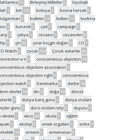
ilahlanma
71
Birleşmiş Milletler
2
biyolojik
ilah
1
bm
172
bolivya
2
bosna hersek
2
Bulgaristan
3
bulletin
14
bülten
11
burkina
aso
1
burundi
2
çad
1
campaign
5
çarşı
1
çekya
1
cezaevi
1
cezaevleri
6
chp
1
çin
35
çınar koçgiri doğan
3
CO
1
CO Watch
2
çocuk
150
Çocuk askerler
45
connection e.V
7
conscientious objection
16
conscientious objection association
5
conscientious objection right
1
conscientious
bjection watch
9
Danimarka
6
darbe
76
derin devlet
10
din
3
doğa
10
dövizli
skerlik
7
dünya barış günü
1
dünya vicdani
etçiler günü
2
dürzi vicdani retçi
3
duyuru
1
e-devlet
1
ebco
64
ebola
1
eğitim
ayiatı
1
ekoloji
3
emek örgütleri
1
eritre
1
erkeklik
18
ermeni
5
ermenistan
5