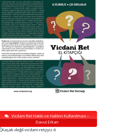
Vicdani Ret Hakkı ve Hakkın Kullanılması –
Davut Erkan