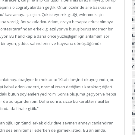
epimiz o coğrafyalardan geçtik. Onun özelinde aile baskısı ve
u’ kavramaya çalıştım. Çok isteyerek gittiği, evlenmek için
bi
rkına vardığı ânı yakaladım. Adam, oraya hesapta erkek olmaya
a
oritesi tarafından erkekliği eziliyor ve buruş buruş mosmor bir
k
luyor! Bu handikapla daha önce yüzleştiğim için anlamam zor
m
ik bir oyun, şiddet sahnelerini ve hayvana dönüştüğümüz
H
K
C
anlatmaya başlıyor bu noktada: “Kitabı beşinci okuyuşumda, bu
eyi kabul eden kaderci, normal insan dediğimiz karakter; diğeri
madaki bütün söylemleri yedirdim. Sonra oluşuma geçiyor ve hepsi
ü
ar da bu üçünden biri. Daha sonra, sizce bu karakter nasıl bir
nda da finale gittik.”
k
n oğlu için ‘Şimdi erkek oldu’ diye sevinen anneyi canlandıran
n seslerini temsil ederken de görmek istedi. Bu anlamda,