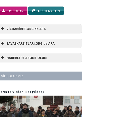
ÜYE OLUN
DESTEK OLUN
VİCDANİRET.ORG'da ARA
SAVASKARSİTLARİ.ORG'da ARA
HABERLERE ABONE OLUN
VIDEOLARIMIZ
ıbrıs’ta Vicdani Ret (Video)