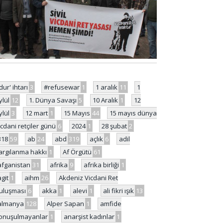
'dur' ihtarı
3
#refusewar
1
1 aralık
11
1
ylül
12
1. Dünya Savaşı
5
10 Aralık
1
12
ylül
3
12 mart
1
15 Mayıs
44
15 mayıs dünya
icdani retçiler günü
6
2024
1
28 şubat
2
318
59
ab
24
abd
319
açlık
6
adil
argılanma hakkı
1
Af Örgütü
61
afganistan
31
afrika
9
afrika birliği
1
agit
1
aihm
26
Akdeniz Vicdani Ret
uluşması
6
akka
1
alevi
1
ali fikri ışık
13
almanya
128
Alper Sapan
1
amfide
onuşulmayanlar
1
anarşist kadınlar
1