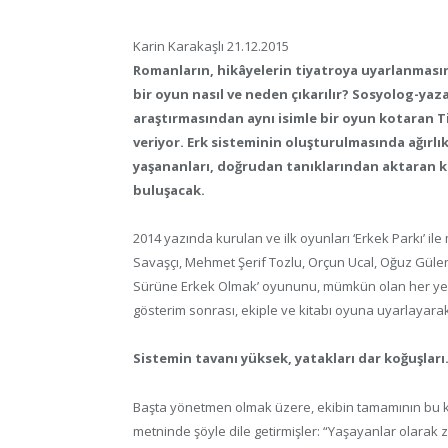
Karin Karakaşlı 21.12.2015
Romanların, hikâyelerin tiyatroya uyarlanmasına
bir oyun nasıl ve neden çıkarılır? Sosyolog-yaz
araştırmasından aynı isimle bir oyun kotaran Tiy
veriyor. Erk sisteminin oluşturulmasında ağırlı
yaşananları, doğrudan tanıklarından aktaran kita
buluşacak.
2014 yazında kurulan ve ilk oyunları ‘Erkek Parkı’ i
Savaşçı, Mehmet Şerif Tozlu, Orçun Ucal, Oğuz Gül
Sürüne Erkek Olmak’ oyununu, mümkün olan her yer
gösterim sonrası, ekiple ve kitabı oyuna uyarlayara
Sistemin tavanı yüksek, yatakları dar koğuşlar
Başta yönetmen olmak üzere, ekibin tamamının bu kita
metninde şöyle dile getirmişler: “Yaşayanlar olarak zo