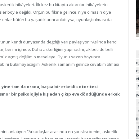
kerlik hikâyeleri. İlk kez bu kitapta aktarılan hikâyelerin
eler böyle değildi. Orçun bu fikirle gelince, niye olmasın diye
nlar bütün bu yaşadıklarını anlattıysa, oyunlaştırılması da
unun kendi dünyasında değdiği yeri paylaşıyor: “Aslında kendi
var, benim içimde. Daha askerliğimi yapmadım, akıbeti de belli
 henüz açmış değilim o meseleye. Oyunu sezon boyunca
e
abını bulamayacağım. Askerlik zamanım gelince cevabım olması
e
v
ine tam da orada, başka bir erkeklik otoritesi
osmor bir psikolojiyle kışladan çıkıp eve döndüğünde erkek
y
B
nini anlatıyor: “Arkadaşlar arasında en şanslısı benim, askerlik
k
karakteri, karşıma alıp konuştum. Benimki biraz milliyetçi bir tip.