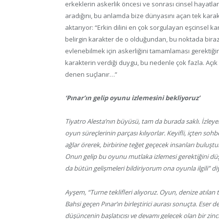
erkeklerin askerlik öncesi ve sonrası cinsel hayatları
aradığını, bu anlamda bize dünyasını açan tek kara
aktarıyor: “Erkin dilini en çok sorgulayan eşcinsel ka
belirgin karakter de o olduğundan, bu noktada biraz d
evlenebilmek için askerliğini tamamlaması gerektiği
karakterin verdiği duygu, bu nedenle çok fazla. Açık 
denen suçlanır…”
‘Pınar’ın gelip oyunu izlemesini bekliyoruz’
Tiyatro Alesta’nın büyüsü, tam da burada saklı. İzley
oyun süreçlerinin parçası kılıyorlar. Keyifli, içten so
ağlar örerek, birbirine teğet geçecek insanları bulu
Onun gelip bu oyunu mutlaka izlemesi gerektiğini düş
da bütün gelişmeleri bildiriyorum ona oyunla ilgili” 
Ayşem, “Turne teklifleri alıyoruz. Oyun, denize atılan 
Bahsi geçen Pınar’ın birleştirici aurası sonuçta. Eser de
düşüncenin başlatıcısı ve devamı gelecek olan bir zinci