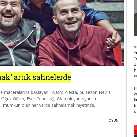
V
Y
T
Z
h
ak’ artık sahnelerde
ç
H
’ ile maceralarına başlayan Tiyatro Alesta, bu sezon Nevra
c
 Oğuz Gülen, Eser Cebecioğlu’dan oluşan oyuncu
k
u, mümkün olan her yerde sahnelemek niyetinde.
b
ü
OYUN