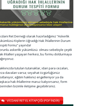
icdani Ret Derneği olarak hazırladığımız “Askerlik
ükümlüsü Kişilerin Uğradığı Hak İhlallerinin Durum
espiti Formu” yayında!
orunlu askerlik yükümlüsü olması sebebiyle çeşitli
ak ihlalleri yaşayan herkesi, bu formu doldurmaya
ağırıyoruz.
akkınızda tutulan tutanaklar, idari para cezaları,
eza davaları varsa; seyahat özgürlüğünüz
ısıtlanıyor, eğitim hakkınız engelleniyor ya da
aşkaca hak ihlallerine maruz kalıyorsanız, form
zerinden bizimle iletişime geçebilirsiniz.
VİCDANİ RET EL KİTAPÇIĞI (PDF İNDİR)