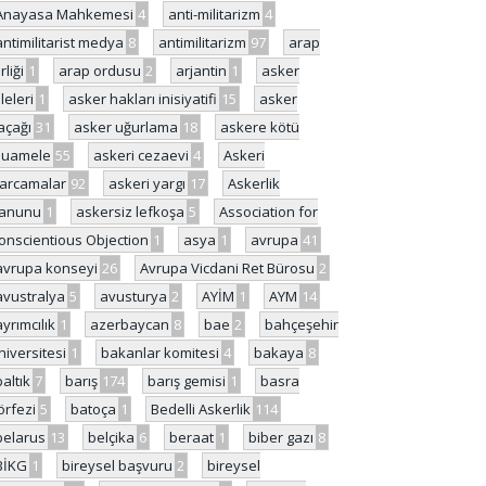
Anayasa Mahkemesi
4
anti-militarizm
4
antimilitarist medya
8
antimilitarizm
97
arap
rliği
1
arap ordusu
2
arjantin
1
asker
ileleri
1
asker hakları inisiyatifi
15
asker
açağı
31
asker uğurlama
18
askere kötü
uamele
55
askeri cezaevi
4
Askeri
arcamalar
92
askeri yargı
17
Askerlik
anunu
1
askersiz lefkoşa
5
Association for
onscientious Objection
1
asya
1
avrupa
41
avrupa konseyi
26
Avrupa Vicdani Ret Bürosu
2
avustralya
5
avusturya
2
AYİM
1
AYM
14
ayrımcılık
1
azerbaycan
8
bae
2
bahçeşehir
niversitesi
1
bakanlar komitesi
4
bakaya
8
baltık
7
barış
174
barış gemisi
1
basra
örfezi
5
batoça
1
Bedelli Askerlik
114
belarus
13
belçika
6
beraat
1
biber gazı
8
BİKG
1
bireysel başvuru
2
bireysel