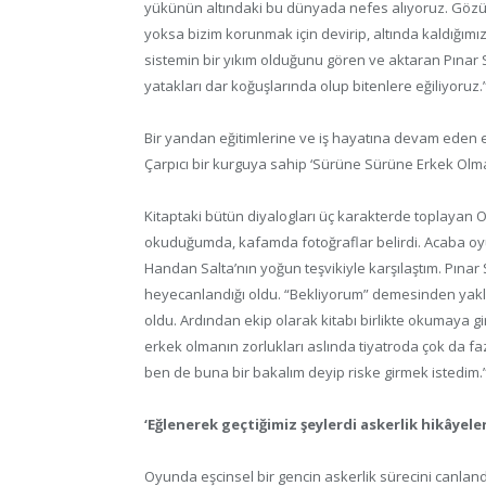
yükünün altındaki bu dünyada nefes alıyoruz. Gözüm
yoksa bizim korunmak için devirip, altında kaldığımız
sistemin bir yıkım olduğunu gören ve aktaran Pınar 
yatakları dar koğuşlarında olup bitenlere eğiliyoruz.
Bir yandan eğitimlerine ve iş hayatına devam eden ek
Çarpıcı bir kurguya sahip ‘Sürüne Sürüne Erkek Olm
Kitaptaki bütün diyalogları üç karakterde toplayan Or
okuduğumda, kafamda fotoğraflar belirdi. Acaba o
Handan Salta’nın yoğun teşvikiyle karşılaştım. Pınar S
heyecanlandığı oldu. “Bekliyorum” demesinden yakla
oldu. Ardından ekip olarak kitabı birlikte okumaya g
erkek olmanın zorlukları aslında tiyatroda çok da faz
ben de buna bir bakalım deyip riske girmek istedim.
‘Eğlenerek geçtiğimiz şeylerdi askerlik hikâyeler
Oyunda eşcinsel bir gencin askerlik sürecini canland