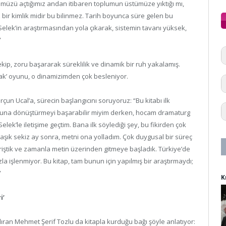
üzü açtığımız andan itibaren toplumun üstümüze yıktığı mı,
 bir kimlik midir bu bilinmez. Tarih boyunca süre gelen bu
Selek’in araştırmasından yola çıkarak, sistemin tavanı yüksek,
”
ip, zoru başararak süreklilik ve dinamik bir ruh yakalamış.
ak’ oyunu, o dinamizimden çok besleniyor.
çun Ucal’a, sürecin başlangıcını soruyoruz: “Bu kitabı ilk
yuna dönüştürmeyi başarabilir miyim derken, hocam dramaturg
elek’le iletişime geçtim. Bana ilk söylediği şey, bu fikirden çok
şık sekiz ay sonra, metni ona yolladım. Çok duygusal bir süreç
iriştik ve zamanla metin üzerinden gitmeye başladık. Türkiye’de
la işlenmiyor. Bu kitap, tam bunun için yapılmış bir araştırmaydı;
”
K
i’
ıran Mehmet Şerif Tozlu da kitapla kurduğu bağı şöyle anlatıyor: