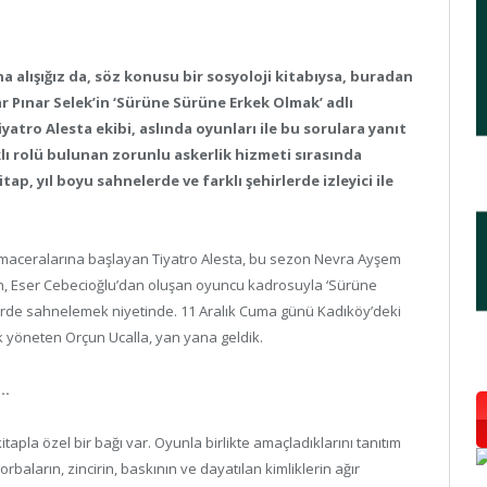
 alışığız da, söz konusu bir sosyoloji kitabıysa, buradan
ar Pınar Selek’in ‘Sürüne Sürüne Erkek Olmak’ adlı
atro Alesta ekibi, aslında oyunları ile bu sorulara yanıt
klı rolü bulunan zorunlu askerlik hizmeti sırasında
p, yıl boyu sahnelerde ve farklı şehirlerde izleyici ile
le maceralarına başlayan Tiyatro Alesta, bu sezon Nevra Ayşem
en, Eser Cebecioğlu’dan oluşan oyuncu kadrosuyla ‘Sürüne
de sahnelemek niyetinde. 11 Aralık Cuma günü Kadıköy’deki
k yöneten Orçun Ucalla, yan yana geldik.
ı…
pla özel bir bağı var. Oyunla birlikte amaçladıklarını tanıtım
rbaların, zincirin, baskının ve dayatılan kimliklerin ağır