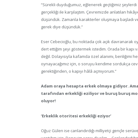
“Sürekli duyduğumuz, eğlenerek geçtiğimiz şeylerdi as
gerçekliği ile karşılaştım. Çevremizde anlatılan hikây
düşündük. Zamanla karakterler oluşmaya başladı ve o
gerek diye düşündük.”
Eser Cebecioğlu, bu noktada çok açık davranarak oy
dert ettiğim şeyi göstermek istedim. Orada bir kapı 
değil. Dolayısıyla kafamda özel alanımı, benliğimi
oynayacağımız için, o soruyu kendime sordukça cev
gerektiğinden, o kapıyı hâlâ açmıyorum.”
Adam oraya hesapta erkek olmaya gidiyor. Ama y
tarafından erkekliği eziliyor ve buruş buruş m
oluyor!
‘Erkeklik otoritesi erkekliği eziyor’
Oğuz Gülen ise canlandırdığı milliyetçi gençle serüve
yaptığım için. Deneyim şansı diyelim… Canlandırdığım 