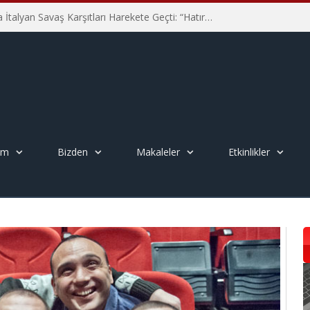
Hiroşima’nın 81. Yılında İtalyan Savaş Karşıtları Harekete Geçti: “Hatırlamak yeterli değil”
em
Bizden
Makaleler
Etkinlikler