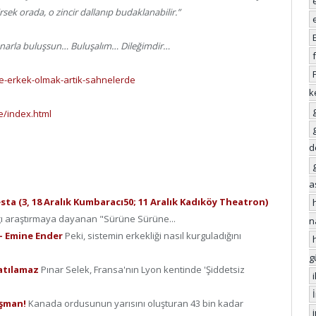
rsek orada, o zincir dallanıp budaklanabilir.”
Pınarla buluşsun… Buluşalım… Dileğimdir…
e-erkek-olmak-artik-sahnelerde
k
e/index.html
d
a
ta (3, 18 Aralık Kumbaracı50; 11 Aralık Kadıköy Theatron)
ığı araştırmaya dayanan "Sürüne Sürüne...
n
? – Emine Ender
Peki, sistemin erkekliği nasıl kurguladığını
g
ratılamaz
Pınar Selek, Fransa'nın Lyon kentinde 'Şiddetsiz
üşman!
Kanada ordusunun yarısını oluşturan 43 bin kadar