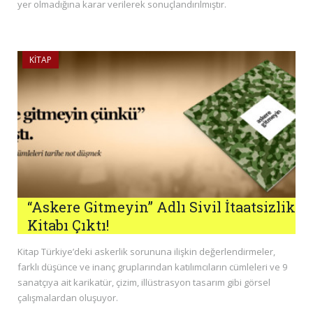
yer olmadığına karar verilerek sonuçlandırılmıştır.
KITAP
“Askere Gitmeyin” Adlı Sivil İtaatsizlik
Kitabı Çıktı!
Kitap Türkiye’deki askerlik sorununa ilişkin değerlendirmeler,
farklı düşünce ve inanç gruplarından katılımcıların cümleleri ve 9
sanatçıya ait karikatür, çizim, illüstrasyon tasarım gibi görsel
çalışmalardan oluşuyor.