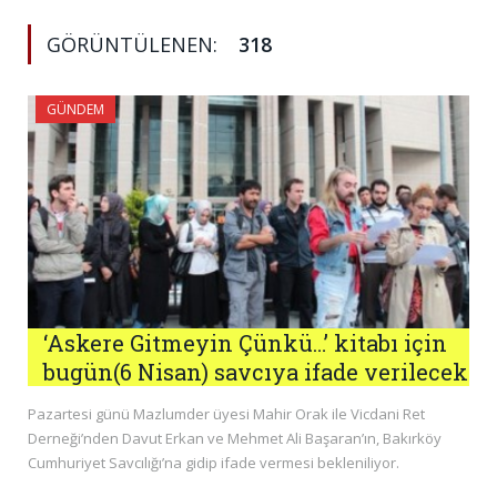
GÖRÜNTÜLENEN:
318
GÜNDEM
‘Askere Gitmeyin Çünkü…’ kitabı için
bugün(6 Nisan) savcıya ifade verilecek
Pazartesi günü Mazlumder üyesi Mahir Orak ile Vicdani Ret
Derneği’nden Davut Erkan ve Mehmet Ali Başaran’ın, Bakırköy
Cumhuriyet Savcılığı’na gidip ifade vermesi bekleniliyor.