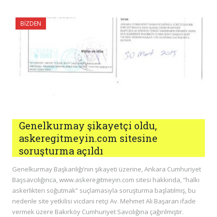
BIZDEN
Genelkurmay şikayetçi oldu,
askeregitmeyin.com sitesine
soruşturma açıldı
Genelkurmay Başkanlığı’nın şikayeti üzerine, Ankara Cumhuriyet
Başsavcılığınca, www.askeregitmeyin.com sitesi hakkında, “halkı
askerlikten soğutmak” suçlamasıyla soruşturma başlatılmış, bu
nedenle site yetkilisi vicdani retçi Av. Mehmet Ali Başaran ifade
vermek üzere Bakırköy Cumhuriyet Savcılığına çağırılmıştır.