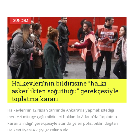
GÜNDEM
Halkevleri’nin bildirisine “halkı
askerlikten soğuttuğu” gerekçesiyle
toplatma kararı
Halkevlerinin 12 Nisan tarihinde Ankara’da yapmak istediği
merkezi mitinge çağrı bildirileri hakkında Adana’da “toplatma
kararı alındığı” gerekçesiyle standa gelen polis, bildiri dağıtan
Halkevi üyesi 4 kişiyi gözaltına aldı.