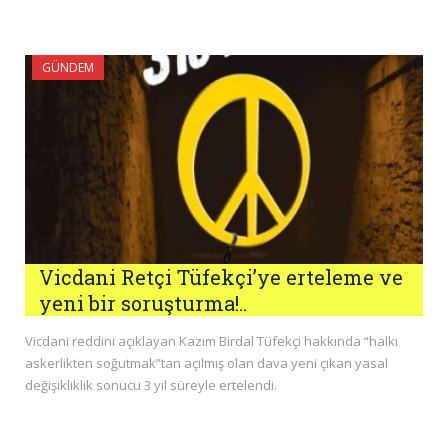
GÜNDEM
Vicdani Retçi Tüfekçi’ye erteleme ve
yeni bir soruşturma!..
Vicdani reddini açıklayan Kazım Birdal Tüfekçi hakkında “halkı
askerlikten soğutmak”tan açılmış olan dava yeni çıkan yasal
değişikliklik sonucu 3 yıl süreyle ertelendi.