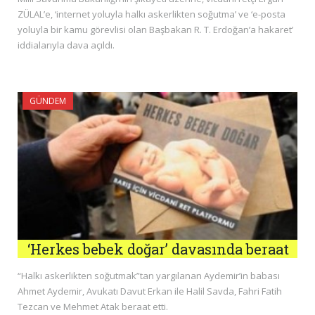
ZÜLAL’e, ‘internet yoluyla halkı askerlikten soğutma’ ve ‘e-posta
yoluyla bir kamu görevlisi olan Başbakan R. T. Erdoğan’a hakaret’
iddialarıyla dava açıldı.
GÜNDEM
‘Herkes bebek doğar’ davasında beraat
“Halkı askerlikten soğutmak”tan yargılanan Aydemir’in babası
Ahmet Aydemir, Avukatı Davut Erkan ile Halil Savda, Fahri Fatih
Tezcan ve Mehmet Atak beraat etti.