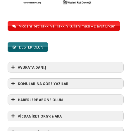
Vicdani Ret Hakkı ve Hakkın Kullanılması – Davut Erkan
DESTEK OLUN
AVUKATA DANIŞ
KONULARINA GÖRE YAZILAR
HABERLERE ABONE OLUN
KONULARINA GÖRE YAZILAR
AVUKATA DANIŞ
VİCDANİRET.ORG'da ARA