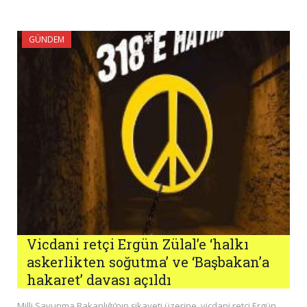
GÜNDEM
Vicdani retçi Ergün Zülal’e ‘halkı
askerlikten soğutma’ ve ‘Başbakan’a
hakaret’ davası açıldı
Milli Savunma Bakanlığı’nın şikayeti üzerine, vicdani retçi Ergün