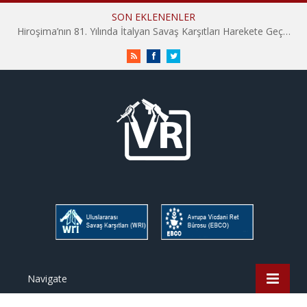
SON EKLENENLER
Hiroşima’nın 81. Yılında İtalyan Savaş Karşıtları Harekete Geçti: “Hatırlamak yeterli değil”
RSS
Facebook
Twitter
Navigate