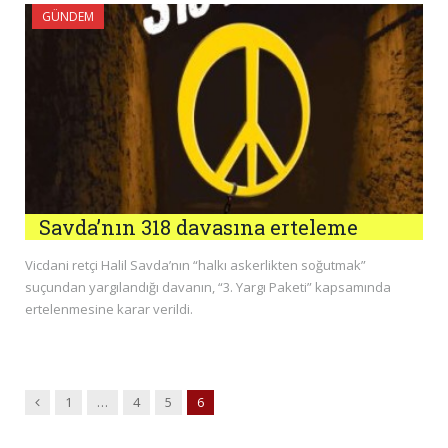
GÜNDEM
Savda’nın 318 davasına erteleme
Vicdani retçi Halil Savda’nın “halkı askerlikten soğutmak”
suçundan yargılandığı davanın, “3. Yargı Paketi” kapsamında
ertelenmesine karar verildi.
Previous
1
…
4
5
6