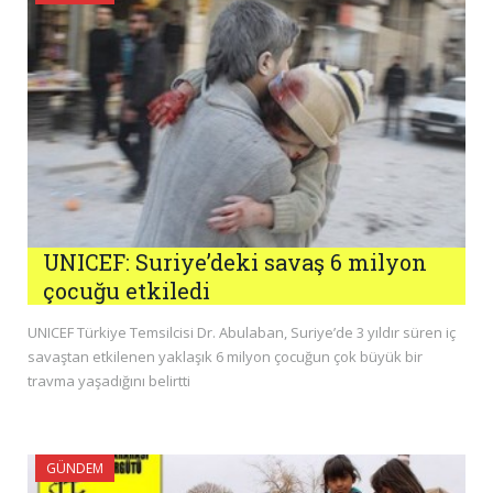
UNICEF: Suriye’deki savaş 6 milyon
çocuğu etkiledi
UNICEF Türkiye Temsilcisi Dr. Abulaban, Suriye’de 3 yıldır süren iç
savaştan etkilenen yaklaşık 6 milyon çocuğun çok büyük bir
travma yaşadığını belirtti
GÜNDEM