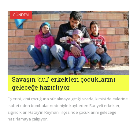
GÜNDEM
Savaşın ‘dul’ erkekleri çocuklarını
geleceğe hazırlıyor
Eşlerini, kimi çocuğuna süt almaya gittiği sırada, kimisi de evlerine
isabet eden bombalar nedeniyle kaybeden Suriyeli erkekler,
sığındıkları Hatay’ın Reyhanlı ilçesinde çocuklarını geleceğe
hazırlamaya çalışıyor.