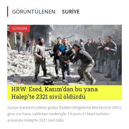
GÖRÜNTÜLENEN:
SURIYE
GÜNDEM
HRW: Esed, Kasım’dan bu yana
Halep’te 2321 sivil öldürdü
Suriye merkezli izleme grubu İhlalleri Belgeleme Merkezi’ne (VDC)
göre ise hava saldırıları nedeniyle 1 Kasım-21 Mart tarihleri
arasında Halep’te 2321 sivil öldü.