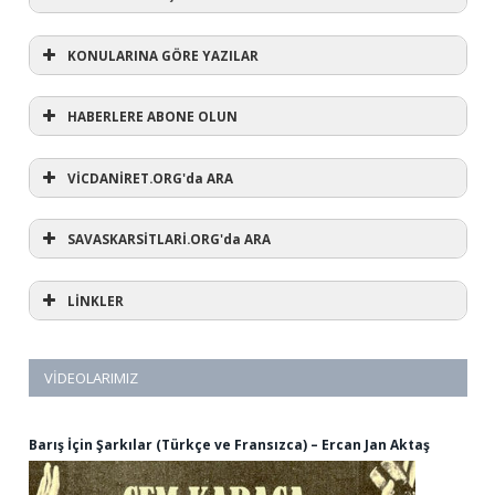
KONULARINA GÖRE YAZILAR
HABERLERE ABONE OLUN
KONULARINA GÖRE YAZILAR
AVUKATA DANIŞ
VİCDANİRET.ORG'da ARA
(1)
SAVASKARSİTLARİ.ORG'da ARA
#refusewar
(3)
'dur' ihtarı
(11)
1 aralık
LİNKLER
(12)
1 eylül
(5)
1. Dünya Savaşı
(1)
10 Aralık
(3)
12 eylül
VİDEOLARIMIZ
(1)
12 mart
(44)
15 Mayıs
(6)
15 mayıs dünya vicdani retçiler günü
Barış İçin Şarkılar (Türkçe ve Fransızca) – Ercan Jan Aktaş
(2)
28 şubat
(59)
318
(1)
2024