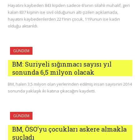
Hayatını kaybeden 843 kişiden sadece 6’sının silahlı muhalif, geri
kalan 837 kişinin ise sivil olduğunun altı çizilen açıklamada,
hayatını kaybedenlerden 221’inin çocuk, 119’unun ise kadın
olduğu aktarıldı.
GÜNDEM
BM: Suriyeli sığınmacı sayısı yıl
sonunda 6,5 milyon olacak
BM, halen 3,5 milyon olan yerlerinden edilmiş insan sayısının 2014
sonunda yaklaşık iki katına çıkacağını kaydetti.
GÜNDEM
BM, ÖSO’yu çocukları askere almakla
suçladı