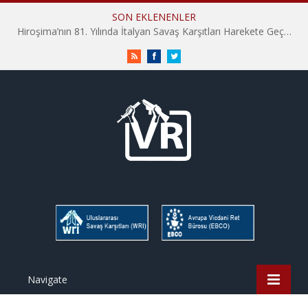
SON EKLENENLER
Hiroşima’nın 81. Yılında İtalyan Savaş Karşıtları Harekete Geçti: “Hatırlamak yeterli değil”
RSS
Facebook
Twitter
Navigate