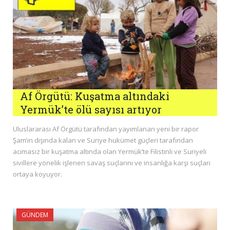
Af Örgütü: Kuşatma altındaki
Yermük’te ölü sayısı artıyor
Uluslararası Af Örgütü tarafından yayımlanan yeni bir rapor
Şam’ın dışında kalan ve Suriye hükümet güçleri tarafından
acımasız bir kuşatma altında olan Yermük’te Filistinli ve Suriyeli
sivillere yönelik işlenen savaş suçlarını ve insanlığa karşı suçları
ortaya koyuyor.
GÜNDEM