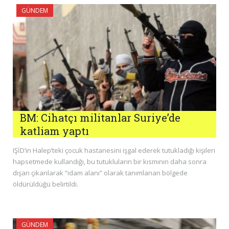
GÜNDEM
BM: Cihatçı militanlar Suriye’de
katliam yaptı
IŞİD’in Halep’teki çocuk hastanesini işgal ederek tutukladığı kişileri
hapsetmede kullandığı, bu tutukluların bir kısmının daha sonra
dışarı çıkarılarak “idam alanı” olarak tanımlanan bölgede
öldürüldüğü belirtildi.
GÜNDEM