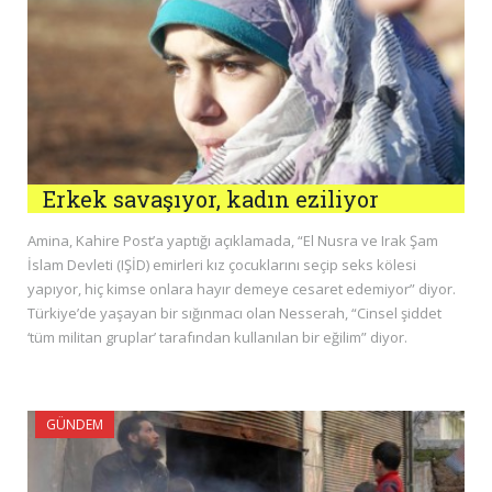
Erkek savaşıyor, kadın eziliyor
Amina, Kahire Post’a yaptığı açıklamada, “El Nusra ve Irak Şam
İslam Devleti (IŞİD) emirleri kız çocuklarını seçip seks kölesi
yapıyor, hiç kimse onlara hayır demeye cesaret edemiyor” diyor.
Türkiye’de yaşayan bir sığınmacı olan Nesserah, “Cinsel şiddet
‘tüm militan gruplar’ tarafından kullanılan bir eğilim” diyor.
GÜNDEM