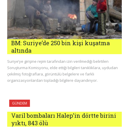
BM: Suriye’de 250 bin kişi kuşatma
altında
Suriye’ye girişine rejim tarafından izin verilmediği belirtilen
Soruşturma Komisyonu, elde ettiği bilgileri tanıklıklara, uydudan
çekilmiş fotoğraflara, görüntülü belgelere ve farklı
organizasyonlardan topladığı bilgilere dayandırıyor.
GÜNDEM
Varil bombaları Halep’in dörtte birini
yıktı, 843 ölü