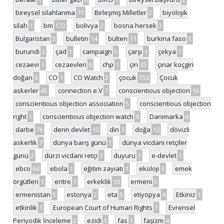
bireysel silahlanma
71
Birleşmiş Milletler
2
biyolojik
silah
1
bm
172
bolivya
2
bosna hersek
2
Bulgaristan
3
bulletin
14
bülten
11
burkina faso
1
burundi
2
çad
1
campaign
5
çarşı
1
çekya
1
cezaevi
1
cezaevleri
6
chp
1
çin
35
çınar koçgiri
doğan
3
CO
1
CO Watch
2
çocuk
150
Çocuk
askerler
45
connection e.V
7
conscientious objection
16
conscientious objection association
5
conscientious objection
right
1
conscientious objection watch
9
Danimarka
6
darbe
76
derin devlet
10
din
3
doğa
10
dövizli
askerlik
7
dünya barış günü
1
dünya vicdani retçiler
günü
2
dürzi vicdani retçi
3
duyuru
1
e-devlet
1
ebco
64
ebola
1
eğitim zayiatı
1
ekoloji
3
emek
örgütleri
1
eritre
1
erkeklik
18
ermeni
5
ermenistan
5
estonya
2
eta
5
etiyopya
4
Etkiniz
1
etkinlik
1
European Court of Human Rights
1
Evrensel
Periyodik İnceleme
2
ezidi
1
fas
1
faşizm
4