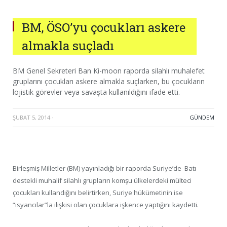
BM, ÖSO’yu çocukları askere
almakla suçladı
BM Genel Sekreteri Ban Ki-moon raporda silahlı muhalefet
gruplarını çocukları askere almakla suçlarken, bu çocukların
lojistik görevler veya savaşta kullanıldığını ifade etti.
ŞUBAT 5, 2014
·
GÜNDEM
Birleşmiş Milletler (BM) yayınladığı bir raporda Suriye’de Batı
destekli muhalif silahlı grupların komşu ülkelerdeki mülteci
çocukları kullandığını belirtirken, Suriye hükümetinin ise
“isyancılar”la ilişkisi olan çocuklara işkence yaptığını kaydetti.