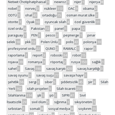
Netiwit Chotiphatphaisal
1
newroz
1
nijer
1
nijerya
8
nobel
9
norveç
3
nükleer
113
OAC
9
obama
2
ODTÜ
1
ohal
43
ortadoğu
15
osman murat ülke
2
otorite
1
Oyak
10
oyuncak silah
4
özel güvenlik
11
özel ordu
4
Pakistan
12
panel
1
papa
12
paraguay
1
PEN
1
pesco
2
peşmerge
1
pınar
selek
18
pkk
12
Polen Ünlü
1
polis
43
polonya
10
profesyonel ordu
22
QUNO
2
RAMALC
1
rapor
5
raporlama
1
report
3
roboski
34
robot
15
rojava
39
romanya
3
röportaj
2
rusya
150
sağlık
1
sahel
1
Savaş
190
savaş karşıtı
420
savaş karşıtlığı
3
savaş oyunu
2
savaş suçu
77
savaşa hayır
1
şehitlik
56
sergi
1
siber
5
şiddetsizlik
45
şiir
4
Silah
- Yerli
162
silah projeleri
5
Silah ticareti
256
Silahlanma
114
şili
1
şiö
1
SIPRI
41
Sivil
İtaatsizlik
29
sivil ölüm
5
sığınma
1
sıkıyönetim
1
sırbistan
1
somali
8
sosyal medya
8
soykırım
15