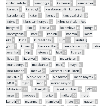
vicdani retçiler
2
kamboçya
2
kamerun
1
kampanya
4
kanada
9
karabağ
4
karaburun bilim kongresi
1
karadeniz
2
katar
11
kenya
1
kimyasal silah
19
Kıbrıs
1
kıbrıs cumhuriyeti
12
Kıbrıs'ta Vicdani Ret
İnisiyatifi
1
kktc
3
kktc-vr
179
kolombiya
48
kongo
1
kontrgerilla
2
kore
49
korucu
30
kosova
1
kosta
rika
1
küba
2
küresel bak
1
Kürt
317
kurtuluş
günü
2
kuveyt
2
kuzey kutbu
4
lambdaistanbul
1
latin
amerika
1
ldp
1
letonya
1
lgbti
40
liberya
1
libya
11
litvanya
6
lübnan
3
macaristan
1
makedonya
1
malakanlar
3
mali
8
mayın
51
mazlumder
2
medya
25
Mehmet Erkin Ekren
1
meksika
1
Merve Arkun
1
Mesarvot
2
metin bayrak
2
MGK
9
mgsb
2
mhp
1
militarizasyon
1
Militarizm
123
milliyetçilik
7
misket bombası
10
MİT
12
mısır
16
mobese
1
monitor
1
mülteci
76
murat
kanatlı
21
myanmar
8
namibya
1
nato
107
nazizm
1