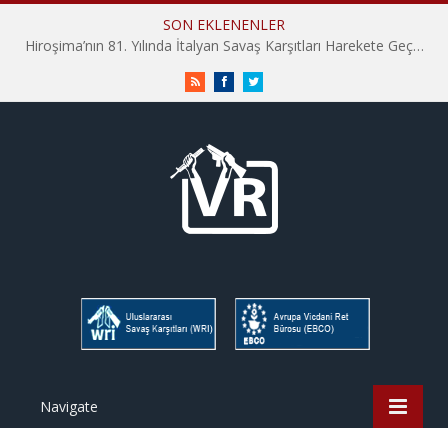
SON EKLENENLER
Hiroşima’nın 81. Yılında İtalyan Savaş Karşıtları Harekete Geçti: “Hatırlamak yeterli değil”
RSS
Facebook
Twitter
Navigate