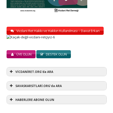
Vicdani Ret Hakkı ve Hakkın Kullanılması – Davut Erkan
ÜYE OLUN
DESTEK OLUN
VİCDANİRET.ORG'da ARA
SAVASKARSİTLARİ.ORG'da ARA
HABERLERE ABONE OLUN