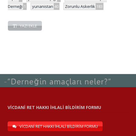
Derneği
1
yunanistan
40
Zorunlu Askerlik
183
YAZI EKLE
VİCDANİ RET HAKKI İHLALİ BİLDİRİM FORMU
VİCDANİ RET HAKKI İHLALİ BİLDİRİM FORMU