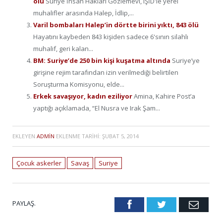
ölü
Suriye İnsan Hakları Gözlemevi, IŞİD'le yerel
muhalifler arasında Halep, İdlip,...
Varil bombaları Halep’in dörtte birini yıktı, 843 ölü
Hayatını kaybeden 843 kişiden sadece 6'sının silahlı
muhalif, geri kalan...
BM: Suriye’de 250 bin kişi kuşatma altında
Suriye’ye
girişine rejim tarafından izin verilmediği belirtilen
Soruşturma Komisyonu, elde...
Erkek savaşıyor, kadın eziliyor
Amina, Kahire Post’a
yaptığı açıklamada, “El Nusra ve Irak Şam...
EKLEYEN
ADMIN
EKLENME TARIHI:
ŞUBAT 5, 2014
Çocuk askerler
Savaş
Suriye
PAYLAŞ.
Facebook
Twitter
Emai