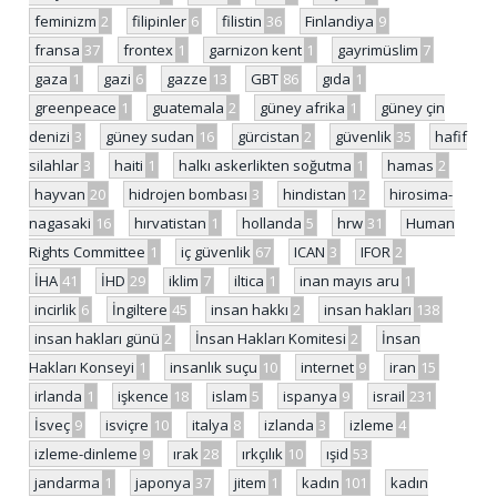
feminizm
2
filipinler
6
filistin
36
Finlandiya
9
fransa
37
frontex
1
garnizon kent
1
gayrimüslim
7
gaza
1
gazi
6
gazze
13
GBT
86
gıda
1
greenpeace
1
guatemala
2
güney afrika
1
güney çin
denizi
3
güney sudan
16
gürcistan
2
güvenlik
35
hafif
silahlar
3
haiti
1
halkı askerlikten soğutma
1
hamas
2
hayvan
20
hidrojen bombası
3
hindistan
12
hirosima-
nagasaki
16
hırvatistan
1
hollanda
5
hrw
31
Human
Rights Committee
1
iç güvenlik
67
ICAN
3
IFOR
2
İHA
41
İHD
29
iklim
7
iltica
1
inan mayıs aru
1
incirlik
6
İngiltere
45
insan hakkı
2
insan hakları
138
insan hakları günü
2
İnsan Hakları Komitesi
2
İnsan
Hakları Konseyi
1
insanlık suçu
10
internet
9
iran
15
irlanda
1
işkence
18
islam
5
ispanya
9
israil
231
İsveç
9
isviçre
10
italya
8
izlanda
3
izleme
4
izleme-dinleme
9
ırak
28
ırkçılık
10
ışid
53
jandarma
1
japonya
37
jitem
1
kadın
101
kadın