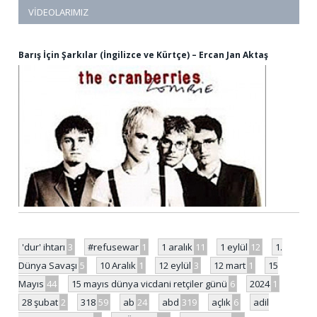
VIDEOLARIMIZ
Barış İçin Şarkılar (İngilizce ve Kürtçe) – Ercan Jan Aktaş
'dur' ihtarı
3
#refusewar
1
1 aralık
11
1 eylül
12
1.
Dünya Savaşı
5
10 Aralık
1
12 eylül
3
12 mart
1
15
Mayıs
44
15 mayıs dünya vicdani retçiler günü
6
2024
1
28 şubat
2
318
59
ab
24
abd
319
açlık
6
adil