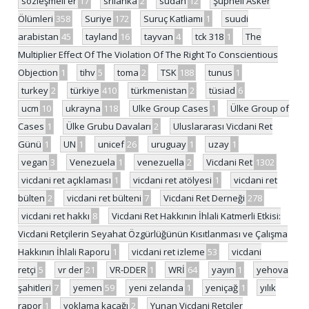
sözleşmeli er
17
srilanka
2
sudan
12
Şüpheli Asker
Ölümleri
358
Suriye
172
Suruç Katliamı
1
suudi
arabistan
45
tayland
16
tayvan
4
tck 318
1
The
Multiplier Effect Of The Violation Of The Right To Conscientious
Objection
1
tihv
5
toma
2
TSK
188
tunus
1
turkey
2
türkiye
410
türkmenistan
2
tüsiad
6
ucm
10
ukrayna
118
Ulke Group Cases
1
Ülke Group of
Cases
1
Ülke Grubu Davaları
2
Uluslararası Vicdani Ret
Günü
1
UN
1
unicef
26
uruguay
1
uzay
1
vegan
3
Venezuela
1
venezuella
2
Vicdani Ret
1302
vicdani ret açıklaması
1
vicdani ret atölyesi
1
vicdani ret
bülten
2
vicdani ret bülteni
7
Vicdani Ret Derneği
278
vicdani ret hakkı
8
Vicdani Ret Hakkının İhlali Katmerli Etkisi:
Vicdani Retçilerin Seyahat Özgürlüğünün Kısıtlanması ve Çalışma
Hakkının İhlali Raporu
1
vicdani ret izleme
53
vicdani
retçi
5
vr der
21
VR-DDER
1
WRİ
64
yayın
1
yehova
şahitleri
7
yemen
59
yeni zelanda
1
yeniçağ
1
yılık
rapor
1
yoklama kaçağı
2
Yunan Vicdani Retçiler