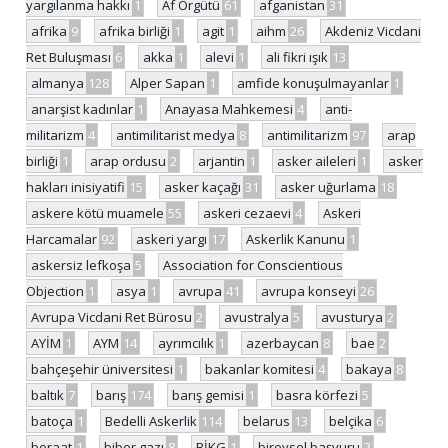
yargılanma hakkı
1
Af Örgütü
61
afganistan
31
afrika
9
afrika birliği
1
agit
1
aihm
26
Akdeniz Vicdani
Ret Buluşması
6
akka
1
alevi
1
ali fikri ışık
13
almanya
128
Alper Sapan
1
amfide konuşulmayanlar
1
anarşist kadınlar
1
Anayasa Mahkemesi
4
anti-
militarizm
4
antimilitarist medya
8
antimilitarizm
97
arap
birliği
1
arap ordusu
2
arjantin
1
asker aileleri
1
asker
hakları inisiyatifi
15
asker kaçağı
31
asker uğurlama
18
askere kötü muamele
55
askeri cezaevi
4
Askeri
Harcamalar
92
askeri yargı
17
Askerlik Kanunu
1
askersiz lefkoşa
5
Association for Conscientious
Objection
1
asya
1
avrupa
41
avrupa konseyi
26
Avrupa Vicdani Ret Bürosu
2
avustralya
5
avusturya
2
AYİM
1
AYM
14
ayrımcılık
1
azerbaycan
8
bae
2
bahçeşehir üniversitesi
1
bakanlar komitesi
4
bakaya
8
baltık
7
barış
174
barış gemisi
1
basra körfezi
5
batoça
1
Bedelli Askerlik
114
belarus
13
belçika
6
beraat
1
biber gazı
8
BİKG
1
bireysel başvuru
2