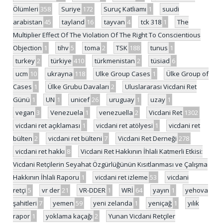
Ölümleri
358
Suriye
172
Suruç Katliamı
1
suudi
arabistan
45
tayland
16
tayvan
4
tck 318
1
The
Multiplier Effect Of The Violation Of The Right To Conscientious
Objection
1
tihv
5
toma
2
TSK
188
tunus
1
turkey
2
türkiye
410
türkmenistan
2
tüsiad
6
ucm
10
ukrayna
118
Ulke Group Cases
1
Ülke Group of
Cases
1
Ülke Grubu Davaları
2
Uluslararası Vicdani Ret
Günü
1
UN
1
unicef
26
uruguay
1
uzay
1
vegan
3
Venezuela
1
venezuella
2
Vicdani Ret
1302
vicdani ret açıklaması
1
vicdani ret atölyesi
1
vicdani ret
bülten
2
vicdani ret bülteni
7
Vicdani Ret Derneği
278
vicdani ret hakkı
8
Vicdani Ret Hakkının İhlali Katmerli Etkisi:
Vicdani Retçilerin Seyahat Özgürlüğünün Kısıtlanması ve Çalışma
Hakkının İhlali Raporu
1
vicdani ret izleme
53
vicdani
retçi
5
vr der
21
VR-DDER
1
WRİ
64
yayın
1
yehova
şahitleri
7
yemen
59
yeni zelanda
1
yeniçağ
1
yılık
rapor
1
yoklama kaçağı
2
Yunan Vicdani Retçiler