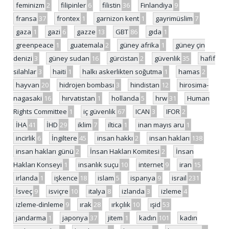
feminizm
2
filipinler
6
filistin
36
Finlandiya
9
fransa
37
frontex
1
garnizon kent
1
gayrimüslim
7
gaza
1
gazi
6
gazze
13
GBT
86
gıda
1
greenpeace
1
guatemala
2
güney afrika
1
güney çin
denizi
3
güney sudan
16
gürcistan
2
güvenlik
35
hafif
silahlar
3
haiti
1
halkı askerlikten soğutma
1
hamas
2
hayvan
20
hidrojen bombası
3
hindistan
12
hirosima-
nagasaki
16
hırvatistan
1
hollanda
5
hrw
31
Human
Rights Committee
1
iç güvenlik
67
ICAN
3
IFOR
2
İHA
41
İHD
29
iklim
7
iltica
1
inan mayıs aru
1
incirlik
6
İngiltere
45
insan hakkı
2
insan hakları
138
insan hakları günü
2
İnsan Hakları Komitesi
2
İnsan
Hakları Konseyi
1
insanlık suçu
10
internet
9
iran
15
irlanda
1
işkence
18
islam
5
ispanya
9
israil
231
İsveç
9
isviçre
10
italya
8
izlanda
3
izleme
4
izleme-dinleme
9
ırak
28
ırkçılık
10
ışid
53
jandarma
1
japonya
37
jitem
1
kadın
101
kadın