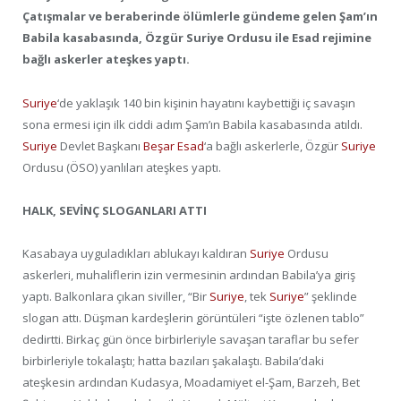
Çatışmalar ve beraberinde ölümlerle gündeme gelen Şam’ın
Babila kasabasında, Özgür Suriye Ordusu ile Esad rejimine
bağlı askerler ateşkes yaptı.
Suriye
‘de yaklaşık 140 bin kişinin hayatını kaybettiği iç savaşın
sona ermesi için ilk ciddi adım Şam’ın Babila kasabasında atıldı.
Suriye
Devlet Başkanı
Beşar Esad
‘a bağlı askerlerle, Özgür
Suriye
Ordusu (ÖSO) yanlıları ateşkes yaptı.
HALK, SEVİNÇ SLOGANLARI ATTI
Kasabaya uyguladıkları ablukayı kaldıran
Suriye
Ordusu
askerleri, muhaliflerin izin vermesinin ardından Babila’ya giriş
yaptı. Balkonlara çıkan siviller, “Bir
Suriye
, tek
Suriye
” şeklinde
slogan attı. Düşman kardeşlerin görüntüleri “işte özlenen tablo”
dedirtti. Birkaç gün önce birbirleriyle savaşan taraflar bu sefer
birbirleriyle tokalaştı; hatta bazıları şakalaştı. Babila’daki
ateşkesin ardından Kudasya, Moadamiyet el-Şam, Barzeh, Bet