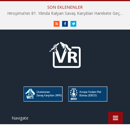
SON EKLENENLER
Hiroşima’nın 81. Yılında İtalyan Savaş Karşıtları Harekete Geçti: “Hatırlamak yeterli değil”
RSS
Facebook
Twitter
Navigate