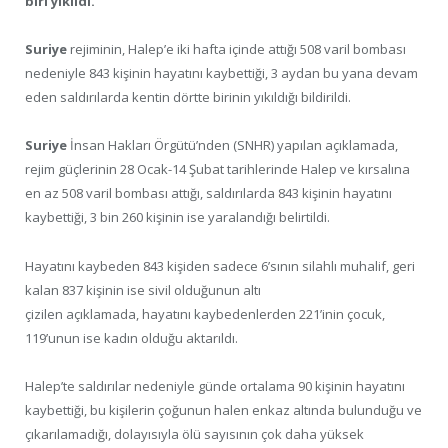
biri yıkıldı.
Suriye
rejiminin, Halep’e iki hafta içinde attığı 508 varil bombası
nedeniyle 843 kişinin hayatını kaybettiği, 3 aydan bu yana devam
eden saldırılarda kentin dörtte birinin yıkıldığı bildirildi.
Suriye
İnsan Hakları Örgütü’nden (SNHR) yapılan açıklamada,
rejim güçlerinin 28 Ocak-14 Şubat tarihlerinde Halep ve kırsalına
en az 508 varil bombası attığı, saldırılarda 843 kişinin hayatını
kaybettiği, 3 bin 260 kişinin ise yaralandığı belirtildi.
Hayatını kaybeden 843 kişiden sadece 6’sının silahlı muhalif, geri
kalan 837 kişinin ise sivil olduğunun altı
çizilen açıklamada, hayatını kaybedenlerden 221’inin çocuk,
119’unun ise kadın olduğu aktarıldı.
Halep’te saldırılar nedeniyle günde ortalama 90 kişinin hayatını
kaybettiği, bu kişilerin çoğunun halen enkaz altında bulunduğu ve
çıkarılamadığı, dolayısıyla ölü sayısının çok daha yüksek