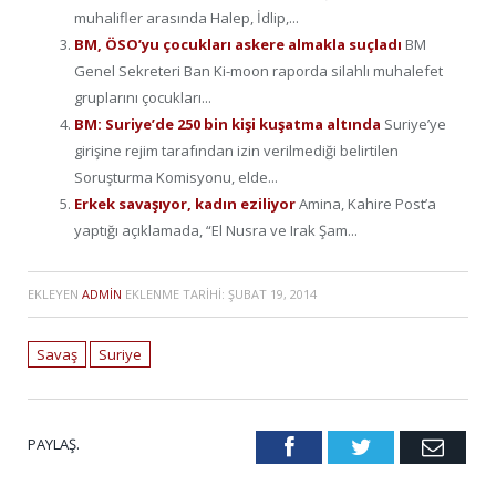
muhalifler arasında Halep, İdlip,...
BM, ÖSO’yu çocukları askere almakla suçladı
BM
Genel Sekreteri Ban Ki-moon raporda silahlı muhalefet
gruplarını çocukları...
BM: Suriye’de 250 bin kişi kuşatma altında
Suriye’ye
girişine rejim tarafından izin verilmediği belirtilen
Soruşturma Komisyonu, elde...
Erkek savaşıyor, kadın eziliyor
Amina, Kahire Post’a
yaptığı açıklamada, “El Nusra ve Irak Şam...
EKLEYEN
ADMIN
EKLENME TARIHI:
ŞUBAT 19, 2014
Savaş
Suriye
PAYLAŞ.
Facebook
Twitter
Emai