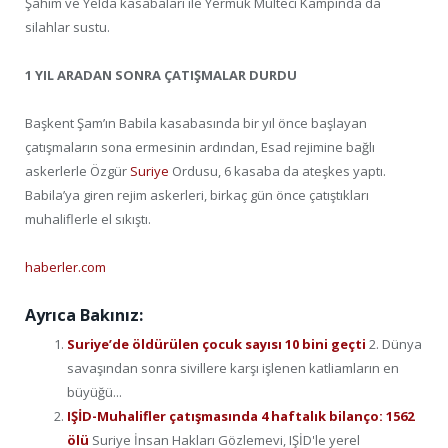
Şahim ve Yelda kasabaları ile Yermuk Mülteci Kampında da
silahlar sustu.
1 YIL ARADAN SONRA ÇATIŞMALAR DURDU
Başkent Şam’ın Babila kasabasında bir yıl önce başlayan
çatışmaların sona ermesinin ardından, Esad rejimine bağlı
askerlerle Özgür
Suriye
Ordusu, 6 kasaba da ateşkes yaptı.
Babila’ya giren rejim askerleri, birkaç gün önce çatıştıkları
muhaliflerle el sıkıştı.
haberler.com
Ayrıca Bakınız:
Suriye’de öldürülen çocuk sayısı 10 bini geçti
2. Dünya
savaşından sonra sivillere karşı işlenen katliamların en
büyüğü...
IŞİD-Muhalifler çatışmasında 4 haftalık bilanço: 1562
ölü
Suriye İnsan Hakları Gözlemevi, IŞİD'le yerel