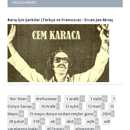
VIDEOLARIMIZ
Barış İçin Şarkılar (Türkçe ve Fransızca) – Ercan Jan Aktaş
'dur' ihtarı
3
#refusewar
1
1 aralık
11
1 eylül
12
1.
Dünya Savaşı
5
10 Aralık
1
12 eylül
3
12 mart
1
15
Mayıs
44
15 mayıs dünya vicdani retçiler günü
6
2024
1
28 şubat
2
318
59
ab
24
abd
319
açlık
6
adil
yargılanma hakkı
1
Af Örgütü
61
afganistan
31