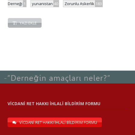
Derneği
1
yunanistan
40
Zorunlu Askerlik
183
YAZI EKLE
VİCDANİ RET HAKKI İHLALİ BİLDİRİM FORMU
VİCDANİ RET HAKKI İHLALİ BİLDİRİM FORMU