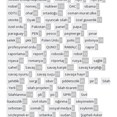
nobel
9
norveç
3
nükleer
113
OAC
9
obama
2
ODTÜ
1
ohal
43
ortadoğu
15
osman murat ülke
2
otorite
1
Oyak
10
oyuncak silah
4
özel güvenlik
11
özel ordu
4
Pakistan
12
panel
1
papa
12
paraguay
1
PEN
1
pesco
2
peşmerge
1
pınar
selek
18
pkk
12
Polen Ünlü
1
polis
43
polonya
10
profesyonel ordu
22
QUNO
2
RAMALC
1
rapor
5
raporlama
1
report
3
roboski
34
robot
15
rojava
39
romanya
3
röportaj
2
rusya
150
sağlık
1
sahel
1
Savaş
190
savaş karşıtı
420
savaş karşıtlığı
3
savaş oyunu
2
savaş suçu
77
savaşa hayır
1
şehitlik
56
sergi
1
siber
5
şiddetsizlik
45
şiir
4
Silah
- Yerli
162
silah projeleri
5
Silah ticareti
256
Silahlanma
114
şili
1
şiö
1
SIPRI
41
Sivil
İtaatsizlik
29
sivil ölüm
5
sığınma
1
sıkıyönetim
1
sırbistan
1
somali
8
sosyal medya
8
soykırım
15
sözleşmeli er
17
srilanka
2
sudan
12
Şüpheli Asker