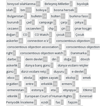
bireysel silahlanma
71
Birleşmiş Milletler
2
biyolojik
silah
1
bm
172
bolivya
2
bosna hersek
2
Bulgaristan
3
bulletin
14
bülten
11
burkina faso
1
burundi
2
çad
1
campaign
5
çarşı
1
çekya
1
cezaevi
1
cezaevleri
6
chp
1
çin
35
çınar koçgiri
doğan
3
CO
1
CO Watch
2
çocuk
150
Çocuk
askerler
45
connection e.V
7
conscientious objection
16
conscientious objection association
5
conscientious objection
right
1
conscientious objection watch
9
Danimarka
6
darbe
76
derin devlet
10
din
3
doğa
10
dövizli
askerlik
7
dünya barış günü
1
dünya vicdani retçiler
günü
2
dürzi vicdani retçi
3
duyuru
1
e-devlet
1
ebco
64
ebola
1
eğitim zayiatı
1
ekoloji
3
emek
örgütleri
1
eritre
1
erkeklik
18
ermeni
5
ermenistan
5
estonya
2
eta
5
etiyopya
4
Etkiniz
1
etkinlik
1
European Court of Human Rights
1
Evrensel
Periyodik İnceleme
2
ezidi
1
fas
1
faşizm
4