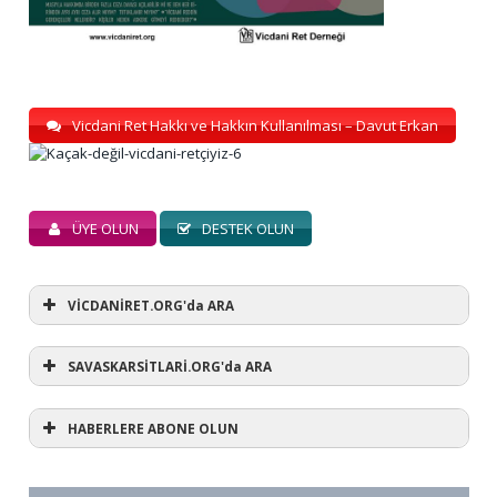
Vicdani Ret Hakkı ve Hakkın Kullanılması – Davut Erkan
ÜYE OLUN
DESTEK OLUN
VİCDANİRET.ORG'da ARA
SAVASKARSİTLARİ.ORG'da ARA
HABERLERE ABONE OLUN