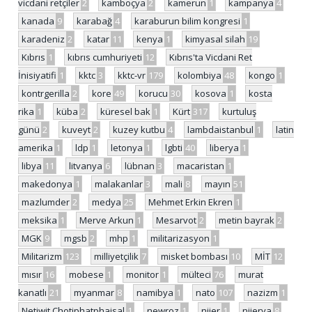
vicdani retçiler
2
kamboçya
2
kamerun
1
kampanya
4
kanada
9
karabağ
4
karaburun bilim kongresi
1
karadeniz
2
katar
11
kenya
1
kimyasal silah
19
Kıbrıs
1
kıbrıs cumhuriyeti
12
Kıbrıs'ta Vicdani Ret
İnisiyatifi
1
kktc
3
kktc-vr
179
kolombiya
48
kongo
1
kontrgerilla
2
kore
49
korucu
30
kosova
1
kosta
rika
1
küba
2
küresel bak
1
Kürt
317
kurtuluş
günü
2
kuveyt
2
kuzey kutbu
4
lambdaistanbul
1
latin
amerika
1
ldp
1
letonya
1
lgbti
40
liberya
1
libya
11
litvanya
6
lübnan
3
macaristan
1
makedonya
1
malakanlar
3
mali
8
mayın
51
mazlumder
2
medya
25
Mehmet Erkin Ekren
1
meksika
1
Merve Arkun
1
Mesarvot
2
metin bayrak
2
MGK
9
mgsb
2
mhp
1
militarizasyon
1
Militarizm
123
milliyetçilik
7
misket bombası
10
MİT
12
mısır
16
mobese
1
monitor
1
mülteci
76
murat
kanatlı
21
myanmar
8
namibya
1
nato
107
nazizm
1
Netiwit Chotiphatphaisal
1
newroz
1
nijer
1
nijerya
8