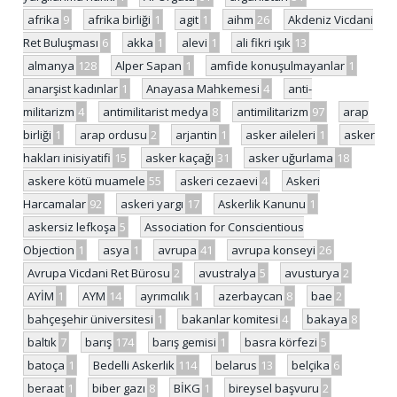
afrika
9
afrika birliği
1
agit
1
aihm
26
Akdeniz Vicdani
Ret Buluşması
6
akka
1
alevi
1
ali fikri ışık
13
almanya
128
Alper Sapan
1
amfide konuşulmayanlar
1
anarşist kadınlar
1
Anayasa Mahkemesi
4
anti-
militarizm
4
antimilitarist medya
8
antimilitarizm
97
arap
birliği
1
arap ordusu
2
arjantin
1
asker aileleri
1
asker
hakları inisiyatifi
15
asker kaçağı
31
asker uğurlama
18
askere kötü muamele
55
askeri cezaevi
4
Askeri
Harcamalar
92
askeri yargı
17
Askerlik Kanunu
1
askersiz lefkoşa
5
Association for Conscientious
Objection
1
asya
1
avrupa
41
avrupa konseyi
26
Avrupa Vicdani Ret Bürosu
2
avustralya
5
avusturya
2
AYİM
1
AYM
14
ayrımcılık
1
azerbaycan
8
bae
2
bahçeşehir üniversitesi
1
bakanlar komitesi
4
bakaya
8
baltık
7
barış
174
barış gemisi
1
basra körfezi
5
batoça
1
Bedelli Askerlik
114
belarus
13
belçika
6
beraat
1
biber gazı
8
BİKG
1
bireysel başvuru
2