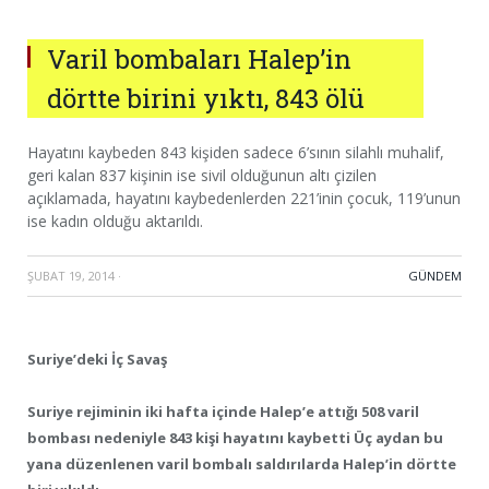
Varil bombaları Halep’in
dörtte birini yıktı, 843 ölü
Hayatını kaybeden 843 kişiden sadece 6’sının silahlı muhalif,
geri kalan 837 kişinin ise sivil olduğunun altı çizilen
açıklamada, hayatını kaybedenlerden 221’inin çocuk, 119’unun
ise kadın olduğu aktarıldı.
ŞUBAT 19, 2014
·
GÜNDEM
Suriye’deki İç Savaş
Suriye rejiminin iki hafta içinde Halep’e attığı 508 varil
bombası nedeniyle 843 kişi hayatını kaybetti Üç aydan bu
yana düzenlenen varil bombalı saldırılarda Halep’in dörtte