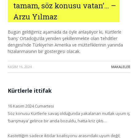
tamam, söz konusu vatan’… –
Arzu Yılmaz
Bugün geldiğimiz aşamada da öyle anlaşılıyor ki, Kürtlerle
‘barış’ Ortadoğu’da yeniden şekillenmekte olan ‘tehditler
dengesi’nde Türkiye’nin Amerika ve müttefiklerinin yanında
hizalanmasının bir göstergesi olacak.
KASIM 16, 2024
·
MAKALELER
Kürtlerle ittifak
16 Kasım 2024 Cumartesi
Söz konusu Kürtlerle savaş olduğunda yakalanan mutlak uyum iş
‘barışmaya’ gelince bir anda bozuldu, hatta kriz çıktı…
Kastettiğim sadece iktidar koalisyonu arasındaki uyum değil;