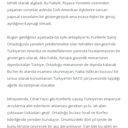
tehdit olarak algıladı. Bu haliyle, Rojava Yönetimi üzerinden
yaşanan sorunlar aslında Türk-Amerikan ilişkilerini sarsan
yapısal sorunların bir göstergesiydi ama esasa ilişkin bir görüş
ayrılığının kaynağı olmadı.
Bugün geldiğimiz aşamada da öyle anlaşılıyor ki, Kürtlerle ‘barış’
Ortadoğu’da yeniden şekillenmekte olan ‘tehditler dengesi’nde
Türkiye’nin Amerika ve müttefiklerinin yanında hizalanmasının bir
göstergesi olacak. Aksi halde, Avrupa güvenlik mimarisinin
dışında kalan Türkiye, Ortadoğu mimarisinin de dışında kalacak.
Bu her iki alanda esamesi okunmayan, hatta ‘istikrarı bozucu’ bir
unsur olarak konumlanan Türkiye’nin NATO çerçevesinde taşıdığı
ağırlık da tartışmalı olacaktır.
Nihayetinde, Cihat Yaycı gibi Kürtlerle savaşı Türkiye’nin emperyal
arzularına alet edenlerin anlaması gereken şu ki, ‘atı alan
çoktaaan Üsküdar’ı geçti’. Ortadoğu bu kez İsrail ve Körfez
liderliğinde yeniden kuruluyor. Önümüzdeki dört yıl içinde de
bunu tersine çevirecek bir güç görünmüyor. İran bile bu işten en