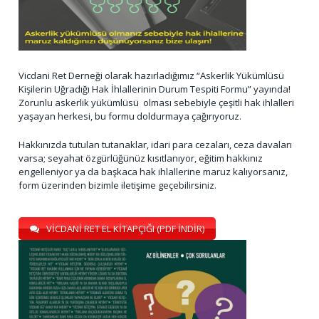
Vicdani Ret Derneği olarak hazırladığımız “Askerlik Yükümlüsü
Kişilerin Uğradığı Hak İhlallerinin Durum Tespiti Formu” yayında!
Zorunlu askerlik yükümlüsü olması sebebiyle çeşitli hak ihlalleri
yaşayan herkesi, bu formu doldurmaya çağırıyoruz.
Hakkınızda tutulan tutanaklar, idari para cezaları, ceza davaları
varsa; seyahat özgürlüğünüz kısıtlanıyor, eğitim hakkınız
engelleniyor ya da başkaca hak ihlallerine maruz kalıyorsanız,
form üzerinden bizimle iletişime geçebilirsiniz.
VİCDANİ RET EL KİTAPÇIĞI (PDF İNDİR)