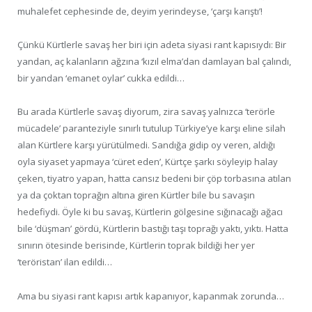
muhalefet cephesinde de, deyim yerindeyse, ‘çarşı karıştı’!
Çünkü Kürtlerle savaş her biri için adeta siyasi rant kapısıydı: Bir
yandan, aç kalanların ağzına ‘kızıl elma’dan damlayan bal çalındı,
bir yandan ‘emanet oylar’ cukka edildi…
Bu arada Kürtlerle savaş diyorum, zira savaş yalnızca ‘terörle
mücadele’ paranteziyle sınırlı tutulup Türkiye’ye karşı eline silah
alan Kürtlere karşı yürütülmedi. Sandığa gidip oy veren, aldığı
oyla siyaset yapmaya ‘cüret eden’, Kürtçe şarkı söyleyip halay
çeken, tiyatro yapan, hatta cansız bedeni bir çöp torbasına atılan
ya da çoktan toprağın altına giren Kürtler bile bu savaşın
hedefiydi. Öyle ki bu savaş, Kürtlerin gölgesine sığınacağı ağacı
bile ‘düşman’ gördü, Kürtlerin bastığı taşı toprağı yaktı, yıktı. Hatta
sınırın ötesinde berisinde, Kürtlerin toprak bildiği her yer
‘teröristan’ ilan edildi…
Ama bu siyasi rant kapısı artık kapanıyor, kapanmak zorunda…