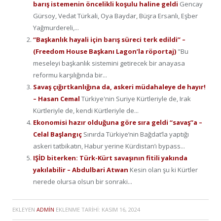
barış istemenin öncelikli koşulu haline geldi
Gencay
Gürsoy, Vedat Türkali, Oya Baydar, Büşra Ersanlı, Eşber
Yağmurdereli,...
“Başkanlık hayali için barış süreci terk edildi” –
(Freedom House Başkanı Lagon’la röportaj)
"Bu
meseleyi başkanlık sistemini getirecek bir anayasa
reformu karşılığında bir...
Savaş çığırtkanlığına da, askeri müdahaleye de hayır!
– Hasan Cemal
Türkiye'nin Suriye Kürtleriyle de, Irak
Kürtleriyle de, kendi Kürtleriyle de...
Ekonomisi hazır olduğuna göre sıra geldi “savaş”a –
Celal Başlangıç
Sınırda Türkiye’nin Bağdat’la yaptığı
askeri tatbikatın, Habur yerine Kürdistan’ı bypass...
IŞİD biterken: Türk-Kürt savaşının fitili yakında
yakılabilir – Abdulbari Atwan
Kesin olan şu ki Kürtler
nerede olursa olsun bir sonraki...
EKLEYEN
ADMIN
EKLENME TARIHI:
KASIM 16, 2024