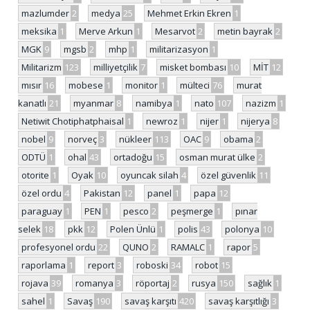
mazlumder
2
medya
25
Mehmet Erkin Ekren
1
meksika
1
Merve Arkun
1
Mesarvot
2
metin bayrak
2
MGK
9
mgsb
2
mhp
1
militarizasyon
1
Militarizm
123
milliyetçilik
7
misket bombası
10
MİT
12
mısır
16
mobese
1
monitor
1
mülteci
76
murat
kanatlı
21
myanmar
8
namibya
1
nato
107
nazizm
1
Netiwit Chotiphatphaisal
1
newroz
1
nijer
1
nijerya
8
nobel
9
norveç
3
nükleer
113
OAC
9
obama
2
ODTÜ
1
ohal
43
ortadoğu
15
osman murat ülke
2
otorite
1
Oyak
10
oyuncak silah
4
özel güvenlik
11
özel ordu
4
Pakistan
12
panel
1
papa
12
paraguay
1
PEN
1
pesco
2
peşmerge
1
pınar
selek
18
pkk
12
Polen Ünlü
1
polis
43
polonya
10
profesyonel ordu
22
QUNO
2
RAMALC
1
rapor
5
raporlama
1
report
3
roboski
34
robot
15
rojava
39
romanya
3
röportaj
2
rusya
150
sağlık
1
sahel
1
Savaş
190
savaş karşıtı
420
savaş karşıtlığı
3