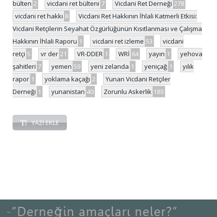
bülten
2
vicdani ret bülteni
7
Vicdani Ret Derneği
278
vicdani ret hakkı
8
Vicdani Ret Hakkının İhlali Katmerli Etkisi:
Vicdani Retçilerin Seyahat Özgürlüğünün Kısıtlanması ve Çalışma
Hakkının İhlali Raporu
1
vicdani ret izleme
53
vicdani
retçi
5
vr der
21
VR-DDER
1
WRİ
64
yayın
1
yehova
şahitleri
7
yemen
59
yeni zelanda
1
yeniçağ
1
yılık
rapor
1
yoklama kaçağı
2
Yunan Vicdani Retçiler
Derneği
1
yunanistan
40
Zorunlu Askerlik
183
YAZI EKLE