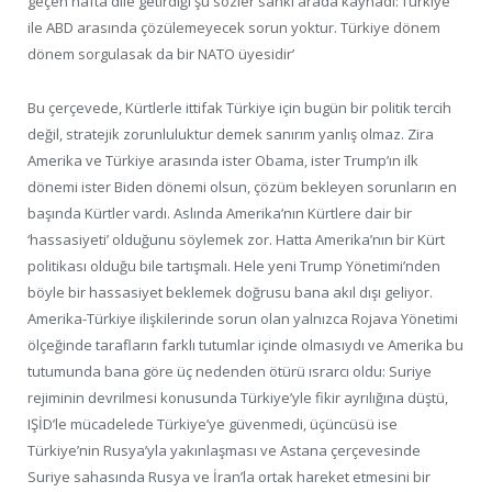
geçen hafta dile getirdiği şu sözler sanki arada kaynadı:‘Türkiye
ile ABD arasında çözülemeyecek sorun yoktur. Türkiye dönem
dönem sorgulasak da bir NATO üyesidir’
Bu çerçevede, Kürtlerle ittifak Türkiye için bugün bir politik tercih
değil, stratejik zorunluluktur demek sanırım yanlış olmaz. Zira
Amerika ve Türkiye arasında ister Obama, ister Trump’ın ilk
dönemi ister Biden dönemi olsun, çözüm bekleyen sorunların en
başında Kürtler vardı. Aslında Amerika’nın Kürtlere dair bir
‘hassasiyeti’ olduğunu söylemek zor. Hatta Amerika’nın bir Kürt
politikası olduğu bile tartışmalı. Hele yeni Trump Yönetimi’nden
böyle bir hassasiyet beklemek doğrusu bana akıl dışı geliyor.
Amerika-Türkiye ilişkilerinde sorun olan yalnızca Rojava Yönetimi
ölçeğinde tarafların farklı tutumlar içinde olmasıydı ve Amerika bu
tutumunda bana göre üç nedenden ötürü ısrarcı oldu: Suriye
rejiminin devrilmesi konusunda Türkiye’yle fikir ayrılığına düştü,
IŞİD’le mücadelede Türkiye’ye güvenmedi, üçüncüsü ise
Türkiye’nin Rusya’yla yakınlaşması ve Astana çerçevesinde
Suriye sahasında Rusya ve İran’la ortak hareket etmesini bir