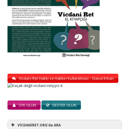
Vicdani Ret Hakkı ve Hakkın Kullanılması – Davut Erkan
ÜYE OLUN
DESTEK OLUN
VİCDANİRET.ORG'da ARA