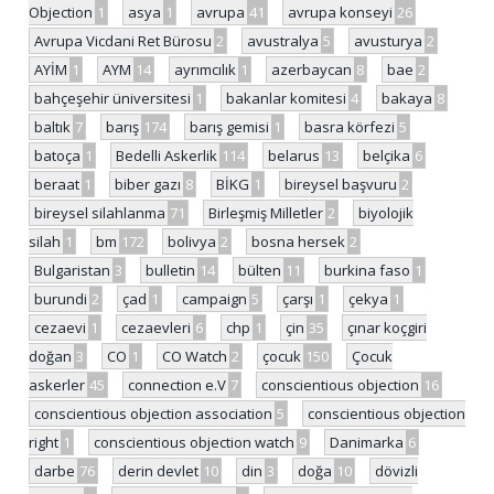
Objection
1
asya
1
avrupa
41
avrupa konseyi
26
Avrupa Vicdani Ret Bürosu
2
avustralya
5
avusturya
2
AYİM
1
AYM
14
ayrımcılık
1
azerbaycan
8
bae
2
bahçeşehir üniversitesi
1
bakanlar komitesi
4
bakaya
8
baltık
7
barış
174
barış gemisi
1
basra körfezi
5
batoça
1
Bedelli Askerlik
114
belarus
13
belçika
6
beraat
1
biber gazı
8
BİKG
1
bireysel başvuru
2
bireysel silahlanma
71
Birleşmiş Milletler
2
biyolojik
silah
1
bm
172
bolivya
2
bosna hersek
2
Bulgaristan
3
bulletin
14
bülten
11
burkina faso
1
burundi
2
çad
1
campaign
5
çarşı
1
çekya
1
cezaevi
1
cezaevleri
6
chp
1
çin
35
çınar koçgiri
doğan
3
CO
1
CO Watch
2
çocuk
150
Çocuk
askerler
45
connection e.V
7
conscientious objection
16
conscientious objection association
5
conscientious objection
right
1
conscientious objection watch
9
Danimarka
6
darbe
76
derin devlet
10
din
3
doğa
10
dövizli