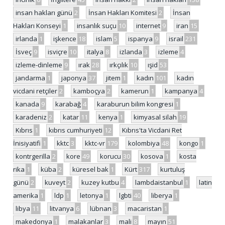
insan hakları günü
2
İnsan Hakları Komitesi
2
İnsan
Hakları Konseyi
1
insanlık suçu
10
internet
9
iran
15
irlanda
1
işkence
18
islam
5
ispanya
9
israil
231
İsveç
9
isviçre
10
italya
8
izlanda
3
izleme
4
izleme-dinleme
9
ırak
28
ırkçılık
10
ışid
53
jandarma
1
japonya
37
jitem
1
kadın
101
kadın
vicdani retçiler
2
kamboçya
2
kamerun
1
kampanya
4
kanada
9
karabağ
4
karaburun bilim kongresi
1
karadeniz
2
katar
11
kenya
1
kimyasal silah
19
Kıbrıs
1
kıbrıs cumhuriyeti
12
Kıbrıs'ta Vicdani Ret
İnisiyatifi
1
kktc
3
kktc-vr
179
kolombiya
48
kongo
1
kontrgerilla
2
kore
49
korucu
30
kosova
1
kosta
rika
1
küba
2
küresel bak
1
Kürt
317
kurtuluş
günü
2
kuveyt
2
kuzey kutbu
4
lambdaistanbul
1
latin
amerika
1
ldp
1
letonya
1
lgbti
40
liberya
1
libya
11
litvanya
6
lübnan
3
macaristan
1
makedonya
1
malakanlar
3
mali
8
mayın
51