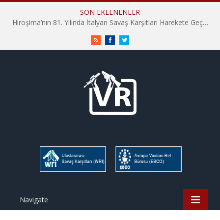
SON EKLENENLER
Hiroşima’nın 81. Yılında İtalyan Savaş Karşıtları Harekete Geçti: “Hatırlamak yeterli değil”
RSS
Facebook
Twitter
Navigate