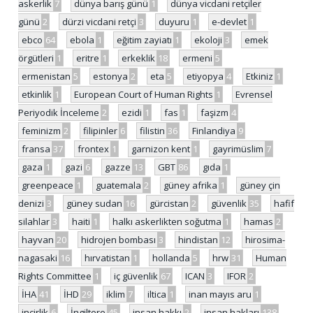
askerlik
7
dünya barış günü
1
dünya vicdani retçiler
günü
2
dürzi vicdani retçi
3
duyuru
1
e-devlet
1
ebco
64
ebola
1
eğitim zayiatı
1
ekoloji
3
emek
örgütleri
1
eritre
1
erkeklik
18
ermeni
5
ermenistan
5
estonya
2
eta
5
etiyopya
4
Etkiniz
1
etkinlik
1
European Court of Human Rights
1
Evrensel
Periyodik İnceleme
2
ezidi
1
fas
1
faşizm
4
feminizm
2
filipinler
6
filistin
36
Finlandiya
9
fransa
37
frontex
1
garnizon kent
1
gayrimüslim
7
gaza
1
gazi
6
gazze
13
GBT
86
gıda
1
greenpeace
1
guatemala
2
güney afrika
1
güney çin
denizi
3
güney sudan
16
gürcistan
2
güvenlik
35
hafif
silahlar
3
haiti
1
halkı askerlikten soğutma
1
hamas
2
hayvan
20
hidrojen bombası
3
hindistan
12
hirosima-
nagasaki
16
hırvatistan
1
hollanda
5
hrw
31
Human
Rights Committee
1
iç güvenlik
67
ICAN
3
IFOR
2
İHA
41
İHD
29
iklim
7
iltica
1
inan mayıs aru
1
incirlik
6
İngiltere
45
insan hakkı
2
insan hakları
138