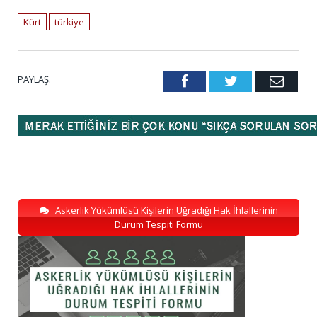
Kürt
türkiye
PAYLAŞ.
Facebook
Twitter
Emai
Askerlik Yükümlüsü Kişilerin Uğradığı Hak İhlallerinin
Durum Tespiti Formu