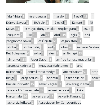
'dur' ihtarı
3
#refusewar
1
1 aralık
11
1 eylül
12
1.
Dünya Savaşı
5
10 Aralık
1
12 eylül
3
12 mart
1
15
Mayıs
44
15 mayıs dünya vicdani retçiler günü
6
2024
1
28 şubat
2
318
59
ab
24
abd
319
açlık
6
adil
yargılanma hakkı
1
Af Örgütü
61
afganistan
31
afrika
9
afrika birliği
1
agit
1
aihm
26
Akdeniz Vicdani
Ret Buluşması
6
akka
1
alevi
1
ali fikri ışık
13
almanya
128
Alper Sapan
1
amfide konuşulmayanlar
1
anarşist kadınlar
1
Anayasa Mahkemesi
4
anti-
militarizm
4
antimilitarist medya
8
antimilitarizm
97
arap
birliği
1
arap ordusu
2
arjantin
1
asker aileleri
1
asker
hakları inisiyatifi
15
asker kaçağı
31
asker uğurlama
18
askere kötü muamele
55
askeri cezaevi
4
Askeri
Harcamalar
92
askeri yargı
17
Askerlik Kanunu
1
askersiz lefkoşa
5
Association for Conscientious