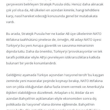
çerçevesini belirleyen Stratejik Pusula oldu. Henüz daha alınacak
çok yol olsa da, AB ülkeleri en azından kiminle, hangi tehditlere
karşı, nasıl hareket edeceği konusunda genel bir mutabakata
vardı.
Bu arada, Stratejik Pusula her ne kadar AB üye ülkelerinin NATO
ittifakına taahhütünü yinelese de, örneğin, AB adayı NATO üyesi
Türkiye’yi bu yeni Avrupa güvenlik ve savunma mimarisinin
dışında tuttu. Daha da önemlisi, Türkiye’yi ‘provokasyonlar ve tek
taraflı politikalar eliyle AB’yi çevreleyen istikrarsızlıklara katkıda
bulunan’ bir yerde konumlandırdı.
Geldiğimiz aşamada Türkiye açısından ‘rasyonel tercih’ bu kaygan
zeminde yeni maceralar peşinde koşmayı bırakıp, NATO ittifakına
son on yılda olduğundan daha fazla önem vermek ve Amerika’yla
ilişkileri olabildiğince düzeltmek. Anlaşılan o ki, iktidar da en
azından Bahçeli’nin açıklamaları eliyle ekonomiden sonra dış
politikada da ‘rasyonel’ olana dönme eğiliminde. Bahçeli’nin