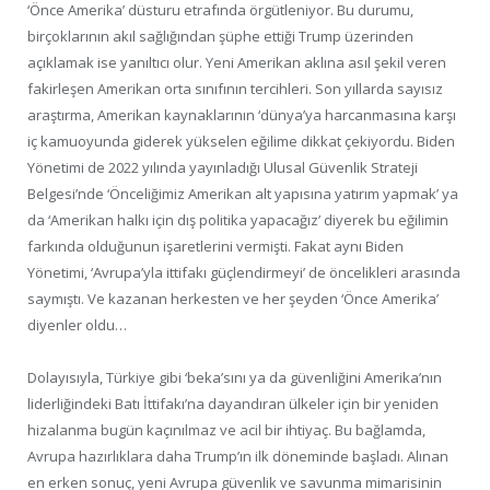
‘Önce Amerika’ düsturu etrafında örgütleniyor. Bu durumu,
birçoklarının akıl sağlığından şüphe ettiği Trump üzerinden
açıklamak ise yanıltıcı olur. Yeni Amerikan aklına asıl şekil veren
fakirleşen Amerikan orta sınıfının tercihleri. Son yıllarda sayısız
araştırma, Amerikan kaynaklarının ‘dünya’ya harcanmasına karşı
iç kamuoyunda giderek yükselen eğilime dikkat çekiyordu. Biden
Yönetimi de 2022 yılında yayınladığı Ulusal Güvenlik Strateji
Belgesi’nde ‘Önceliğimiz Amerikan alt yapısına yatırım yapmak’ ya
da ‘Amerikan halkı için dış politika yapacağız’ diyerek bu eğilimin
farkında olduğunun işaretlerini vermişti. Fakat aynı Biden
Yönetimi, ‘Avrupa’yla ittifakı güçlendirmeyi’ de öncelikleri arasında
saymıştı. Ve kazanan herkesten ve her şeyden ‘Önce Amerika’
diyenler oldu…
Dolayısıyla, Türkiye gibi ‘beka’sını ya da güvenliğini Amerika’nın
liderliğindeki Batı İttifakı’na dayandıran ülkeler için bir yeniden
hizalanma bugün kaçınılmaz ve acil bir ihtiyaç. Bu bağlamda,
Avrupa hazırlıklara daha Trump’ın ilk döneminde başladı. Alınan
en erken sonuç, yeni Avrupa güvenlik ve savunma mimarisinin