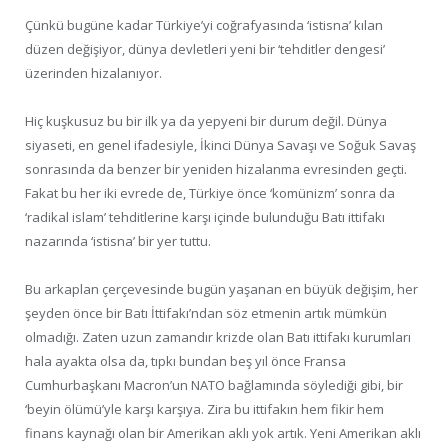
Çünkü bugüne kadar Türkiye’yi coğrafyasında ‘istisna’ kılan
düzen değişiyor, dünya devletleri yeni bir ‘tehditler dengesi’
üzerinden hizalanıyor.
Hiç kuşkusuz bu bir ilk ya da yepyeni bir durum değil. Dünya
siyaseti, en genel ifadesiyle, İkinci Dünya Savaşı ve Soğuk Savaş
sonrasında da benzer bir yeniden hizalanma evresinden geçti.
Fakat bu her iki evrede de, Türkiye önce ‘komünizm’ sonra da
‘radikal islam’ tehditlerine karşı içinde bulunduğu Batı ittifakı
nazarında ‘istisna’ bir yer tuttu.
Bu arkaplan çerçevesinde bugün yaşanan en büyük değişim, her
şeyden önce bir Batı İttifakı’ndan söz etmenin artık mümkün
olmadığı. Zaten uzun zamandır krizde olan Batı ittifakı kurumları
hala ayakta olsa da, tıpkı bundan beş yıl önce Fransa
Cumhurbaşkanı Macron’un NATO bağlamında söylediği gibi, bir
‘beyin ölümü’yle karşı karşıya. Zira bu ittifakın hem fikir hem
finans kaynağı olan bir Amerikan aklı yok artık. Yeni Amerikan aklı