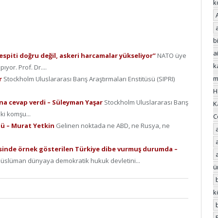
k
bi
a
spiti doğru değil, askeri harcamalar yükseliyor”
NATO üye
k
yor. Prof. Dr....
m
r
Stockholm Uluslararası Barış Araştırmaları Enstitüsü (SIPRI)
H
rına cevap verdi – Süleyman Yaşar
Stockholm Uluslararası Barış
K
iki komşu...
C
dü – Murat Yetkin
Gelinen noktada ne ABD, ne Rusya, ne
risinde örnek gösterilen Türkiye dibe vurmuş durumda –
Müslüman dünyaya demokratik hukuk devletini...
ü
k