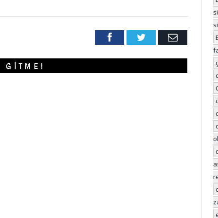
s
s
Facebook
Twitter
Email
f
o
a
r
z