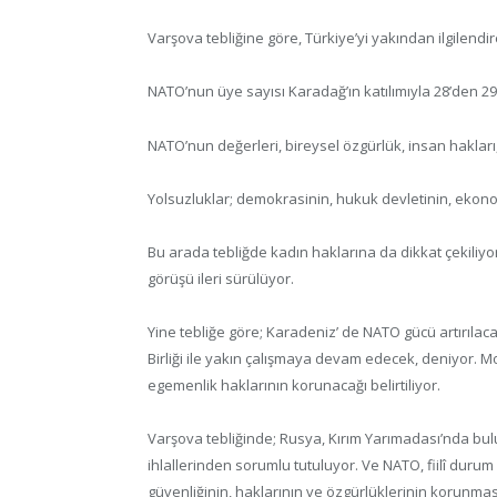
Varşova tebliğine göre, Türkiye’yi yakından ilgilendi
NATO’nun üye sayısı Karadağ’ın katılımıyla 28’den 29’
NATO’nun değerleri, bireysel özgürlük, insan hakları
Yolsuzluklar; demokrasinin, hukuk devletinin, ekonom
Bu arada tebliğde kadın haklarına da dikkat çekiliyor
görüşü ileri sürülüyor.
Yine tebliğe göre; Karadeniz’ de NATO gücü artırılac
Birliği ile yakın çalışmaya devam edecek, deniyor. 
egemenlik haklarının korunacağı belirtiliyor.
Varşova tebliğinde; Rusya, Kırım Yarımadası’nda bulu
ihlallerinden sorumlu tutuluyor. Ve NATO, fiilî duru
güvenliğinin, haklarının ve özgürlüklerinin korunması