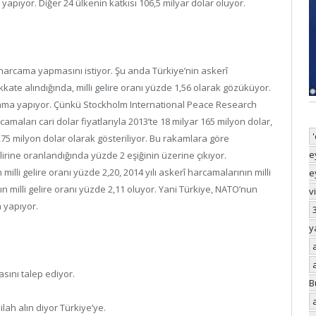
 yapıyor. Diğer 24 ülkenin katkısı 106,5 milyar dolar oluyor.
harcama yapmasını istiyor. Şu anda Türkiye’nin askerî
kate alındığında, milli gelire oranı yüzde 1,56 olarak gözüküyor.
ama yapıyor. Çünkü Stockholm International Peace Research
rcamaları cari dolar fiyatlarıyla 2013’te 18 milyar 165 milyon dolar,
 275 milyon dolar olarak gösteriliyor. Bu rakamlara göre
e
lirine oranlandığında yüzde 2 eşiğinin üzerine çıkıyor.
milli gelire oranı yüzde 2,20, 2014 yılı askerî harcamalarının milli
e
ın milli gelire oranı yüzde 2,11 oluyor. Yani Türkiye, NATO’nun
v
 yapıyor.
y
sını talep ediyor.
B
ah alın diyor Türkiye’ye.