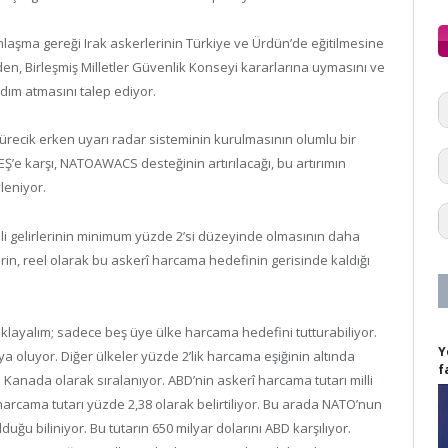
nlaşma gereği Irak askerlerinin Türkiye ve Ürdün’de eğitilmesine
nden, Birleşmiş Milletler Güvenlik Konseyi kararlarına uymasını ve
dım atmasını talep ediyor.
 Kürecik erken uyarı radar sisteminin kurulmasının olumlu bir
DAEŞ’e karşı, NATOAWACS desteğinin artırılacağı, bu artırımın
leniyor.
li gelirlerinin minimum yüzde 2’si düzeyinde olmasının daha
erin, reel olarak bu askerî harcama hedefinin gerisinde kaldığı
ayalım; sadece beş üye ülke harcama hedefini tutturabiliyor.
Y
a oluyor. Diğer ülkeler yüzde 2’lik harcama eşiğinin altında
f
e Kanada olarak sıralanıyor. ABD’nin askerî harcama tutarı milli
n harcama tutarı yüzde 2,38 olarak belirtiliyor. Bu arada NATO’nun
uğu biliniyor. Bu tutarın 650 milyar dolarını ABD karşılıyor.