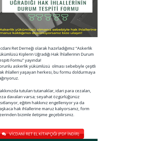
icdani Ret Derneği olarak hazırladığımız “Askerlik
ükümlüsü Kişilerin Uğradığı Hak İhlallerinin Durum
espiti Formu” yayında!
orunlu askerlik yükümlüsü olması sebebiyle çeşitli
ak ihlalleri yaşayan herkesi, bu formu doldurmaya
ağırıyoruz.
akkınızda tutulan tutanaklar, idari para cezaları,
eza davaları varsa; seyahat özgürlüğünüz
ısıtlanıyor, eğitim hakkınız engelleniyor ya da
aşkaca hak ihlallerine maruz kalıyorsanız, form
zerinden bizimle iletişime geçebilirsiniz.
VİCDANİ RET EL KİTAPÇIĞI (PDF İNDİR)