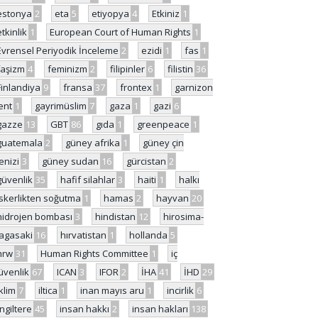
estonya
2
eta
5
etiyopya
4
Etkiniz
1
etkinlik
1
European Court of Human Rights
1
Evrensel Periyodik İnceleme
2
ezidi
1
fas
1
faşizm
4
feminizm
2
filipinler
6
filistin
36
Finlandiya
9
fransa
37
frontex
1
garnizon
ent
1
gayrimüslim
7
gaza
1
gazi
6
gazze
13
GBT
86
gıda
1
greenpeace
1
guatemala
2
güney afrika
1
güney çin
enizi
3
güney sudan
16
gürcistan
2
güvenlik
35
hafif silahlar
3
haiti
1
halkı
skerlikten soğutma
1
hamas
2
hayvan
20
hidrojen bombası
3
hindistan
12
hirosima-
agasaki
16
hırvatistan
1
hollanda
5
hrw
31
Human Rights Committee
1
iç
üvenlik
67
ICAN
3
IFOR
2
İHA
41
İHD
29
iklim
7
iltica
1
inan mayıs aru
1
incirlik
6
İngiltere
45
insan hakkı
2
insan hakları
138