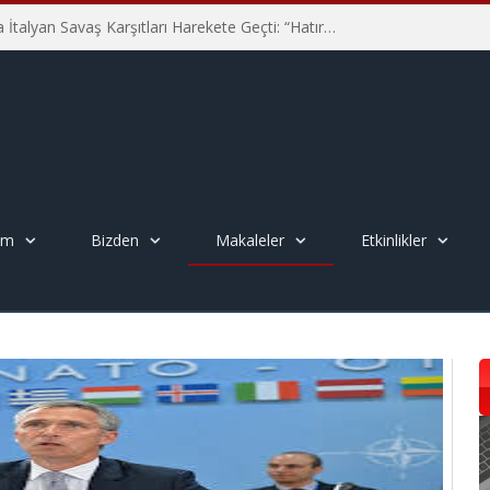
Hiroşima’nın 81. Yılında İtalyan Savaş Karşıtları Harekete Geçti: “Hatırlamak yeterli değil”
em
Bizden
Makaleler
Etkinlikler