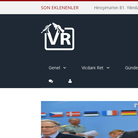
SON EKLENENLER
Genel
Vicdani Ret
Günd