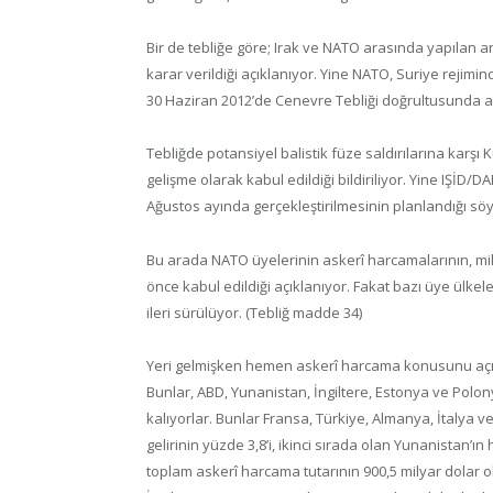
Bir de tebliğe göre; Irak ve NATO arasında yapılan a
karar verildiği açıklanıyor. Yine NATO, Suriye rejimi
30 Haziran 2012’de Cenevre Tebliği doğrultusunda a
Tebliğde potansiyel balistik füze saldırılarına karşı
gelişme olarak kabul edildiği bildiriliyor. Yine IŞİD/
Ağustos ayında gerçekleştirilmesinin planlandığı söy
Bu arada NATO üyelerinin askerî harcamalarının, mil
önce kabul edildiği açıklanıyor. Fakat bazı üye ülkel
ileri sürülüyor. (Tebliğ madde 34)
Yeri gelmişken hemen askerî harcama konusunu açıkl
Bunlar, ABD, Yunanistan, İngiltere, Estonya ve Polony
kalıyorlar. Bunlar Fransa, Türkiye, Almanya, İtalya v
gelirinin yüzde 3,8’i, ikinci sırada olan Yunanistan’ı
toplam askerî harcama tutarının 900,5 milyar dolar old