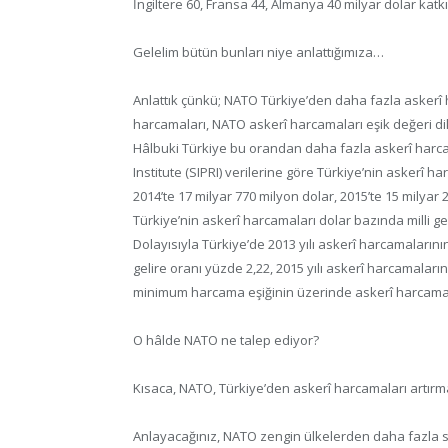
İngiltere 60, Fransa 44, Almanya 40 milyar dolar katkı
Gelelim bütün bunları niye anlattığımıza…
Anlattık çünkü; NATO Türkiye’den daha fazla askerî 
harcamaları, NATO askerî harcamaları eşik değeri dik
Hâlbuki Türkiye bu orandan daha fazla askerî harc
Institute (SIPRI) verilerine göre Türkiye’nin askerî ha
2014’te 17 milyar 770 milyon dolar, 2015’te 15 milyar
Türkiye’nin askerî harcamaları dolar bazında milli ge
Dolayısıyla Türkiye’de 2013 yılı askerî harcamalarının 
gelire oranı yüzde 2,22, 2015 yılı askerî harcamaların
minimum harcama eşiğinin üzerinde askerî harcama
O hâlde NATO ne talep ediyor?
Kısaca, NATO, Türkiye’den askerî harcamaları artırma
Anlayacağınız, NATO zengin ülkelerden daha fazla sil