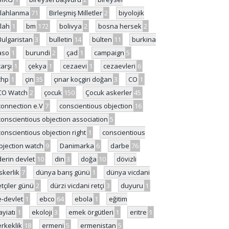
ilahlanma
71
Birleşmiş Milletler
2
biyolojik
ilah
1
bm
172
bolivya
2
bosna hersek
2
Bulgaristan
3
bulletin
14
bülten
11
burkina
aso
1
burundi
2
çad
1
campaign
5
çarşı
1
çekya
1
cezaevi
1
cezaevleri
6
chp
1
çin
35
çınar koçgiri doğan
3
CO
1
CO Watch
2
çocuk
150
Çocuk askerler
45
connection e.V
7
conscientious objection
16
conscientious objection association
5
conscientious objection right
1
conscientious
bjection watch
9
Danimarka
6
darbe
76
derin devlet
10
din
3
doğa
10
dövizli
skerlik
7
dünya barış günü
1
dünya vicdani
etçiler günü
2
dürzi vicdani retçi
3
duyuru
1
e-devlet
1
ebco
64
ebola
1
eğitim
ayiatı
1
ekoloji
3
emek örgütleri
1
eritre
1
erkeklik
18
ermeni
5
ermenistan
5