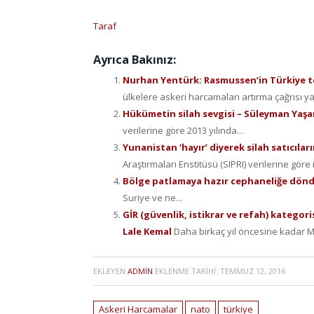
Taraf
Ayrıca Bakınız:
Nurhan Yentürk: Rasmussen’in Türkiye te
ülkelere askeri harcamaları artırma çağrısı yapı
Hükümetin silah sevgisi – Süleyman Yaşa
verilerine göre 2013 yılında...
Yunanistan ‘hayır’ diyerek silah satıcıla
Araştırmaları Enstitüsü (SIPRI) verilerine göre 
Bölge patlamaya hazır cephaneliğe dön
Suriye ve ne...
GİR (güvenlik, istikrar ve refah) katego
Lale Kemal
Daha birkaç yıl öncesine kadar 
EKLEYEN
ADMIN
EKLENME TARIHI:
TEMMUZ 12, 2016
Askeri Harcamalar
nato
türkiye