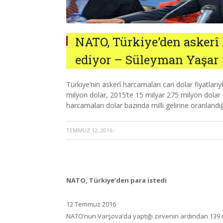
NATO, Türkiye’den askerî 
ediyor – Süleyman Yaşar
Türkiye’nin askerî harcamaları cari dolar fiyatlar
milyon dolar, 2015’te 15 milyar 275 milyon dolar 
harcamaları dolar bazında milli gelirine oranlandı
TEMMUZ 12, 2016
·
NATO, Türkiye’den para istedi
12 Temmuz 2016
NATO’nun Varşova’da yaptığı zirvenin ardından 139 m