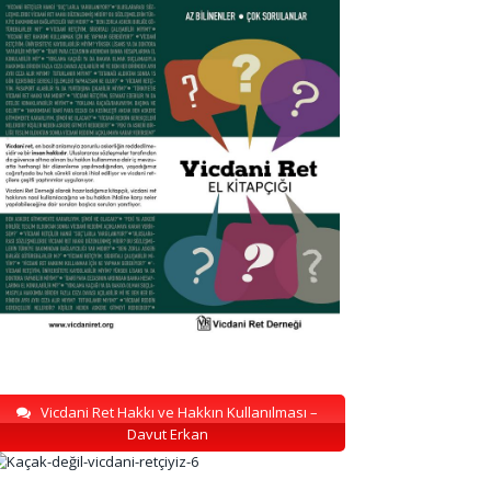
Vicdani Ret Hakkı ve Hakkın Kullanılması –
Davut Erkan