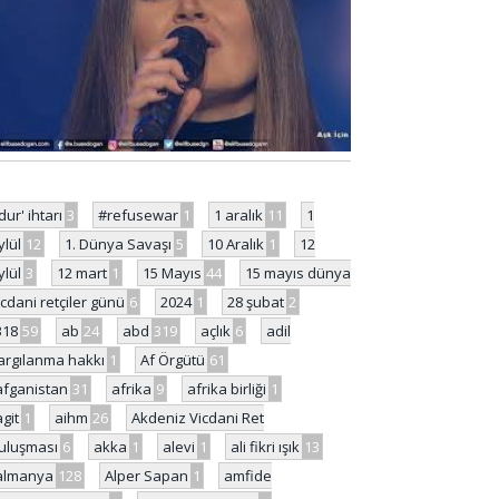
'dur' ihtarı
3
#refusewar
1
1 aralık
11
1
ylül
12
1. Dünya Savaşı
5
10 Aralık
1
12
ylül
3
12 mart
1
15 Mayıs
44
15 mayıs dünya
icdani retçiler günü
6
2024
1
28 şubat
2
318
59
ab
24
abd
319
açlık
6
adil
argılanma hakkı
1
Af Örgütü
61
afganistan
31
afrika
9
afrika birliği
1
agit
1
aihm
26
Akdeniz Vicdani Ret
uluşması
6
akka
1
alevi
1
ali fikri ışık
13
almanya
128
Alper Sapan
1
amfide