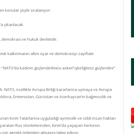
ren konular şöyle sıralanıyor:
a çıkarılacak.
, demokrasi ve hukuk devletidir.
ik kalkınmanın altını oyar ve demokrasiyi zayıflatır.
 “NATO’da kadının güçlendirilmesi askerî işbirliğimizi güçlendirir”
ak. NATO, özellikle Avrupa Birliği kararlarına uymaya ve Avrupa
Moldova, Ermenistan, Gürcistan ve Azerbaycan’ın bağımsızlık ve
nan Kırım Tatarlarına uyguladığı ayrımcılık ve ciddi insan hakları
m yaratan Rus otoritelerinden, Kırım’da yaşayan herkesin
 için gerekli önlemleri almasını talep ediyor.