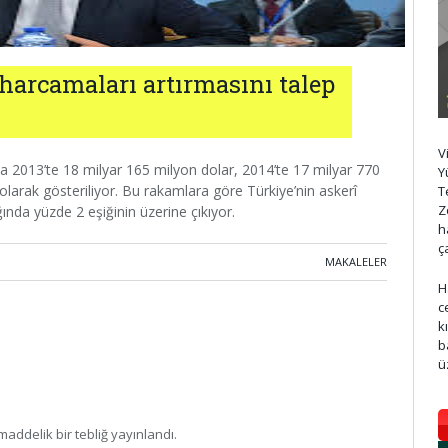
harcamaları artırmasını talep
V
ıyla 2013’te 18 milyar 165 milyon dolar, 2014’te 17 milyar 770
Y
olarak gösteriliyor. Bu rakamlara göre Türkiye’nin askerî
T
Z
ğında yüzde 2 eşiğinin üzerine çıkıyor.
h
ç
MAKALELER
H
c
k
b
ü
addelik bir tebliğ yayınlandı.