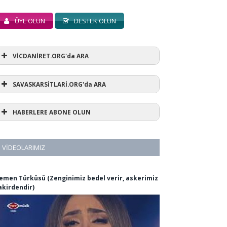
ÜYE OLUN
DESTEK OLUN
VİCDANİRET.ORG'da ARA
SAVASKARSİTLARİ.ORG'da ARA
HABERLERE ABONE OLUN
VIDEOLARIMIZ
emen Türküsü (Zenginimiz bedel verir, askerimiz
akirdendir)