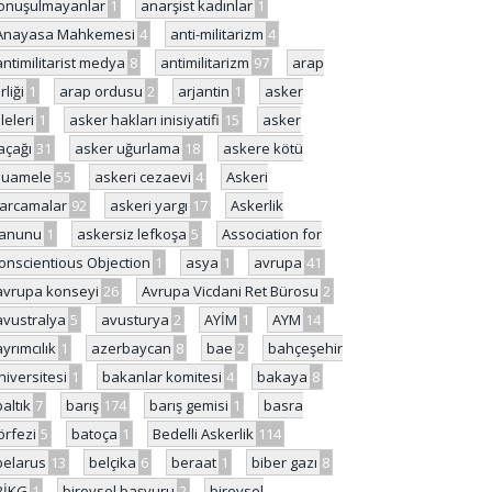
onuşulmayanlar
1
anarşist kadınlar
1
Anayasa Mahkemesi
4
anti-militarizm
4
antimilitarist medya
8
antimilitarizm
97
arap
rliği
1
arap ordusu
2
arjantin
1
asker
ileleri
1
asker hakları inisiyatifi
15
asker
açağı
31
asker uğurlama
18
askere kötü
uamele
55
askeri cezaevi
4
Askeri
arcamalar
92
askeri yargı
17
Askerlik
anunu
1
askersiz lefkoşa
5
Association for
onscientious Objection
1
asya
1
avrupa
41
avrupa konseyi
26
Avrupa Vicdani Ret Bürosu
2
avustralya
5
avusturya
2
AYİM
1
AYM
14
ayrımcılık
1
azerbaycan
8
bae
2
bahçeşehir
niversitesi
1
bakanlar komitesi
4
bakaya
8
baltık
7
barış
174
barış gemisi
1
basra
örfezi
5
batoça
1
Bedelli Askerlik
114
belarus
13
belçika
6
beraat
1
biber gazı
8
BİKG
1
bireysel başvuru
2
bireysel