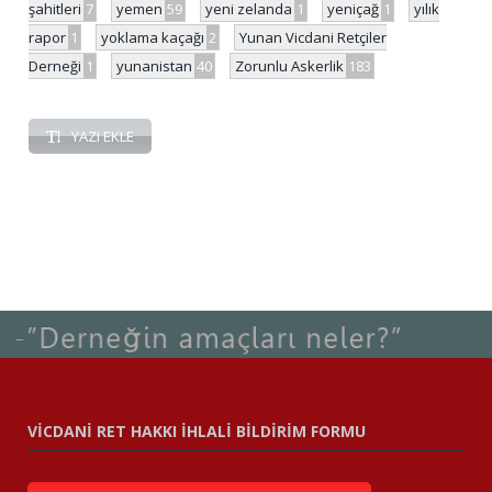
şahitleri
7
yemen
59
yeni zelanda
1
yeniçağ
1
yılık
rapor
1
yoklama kaçağı
2
Yunan Vicdani Retçiler
Derneği
1
yunanistan
40
Zorunlu Askerlik
183
YAZI EKLE
VİCDANİ RET HAKKI İHLALİ BİLDİRİM FORMU