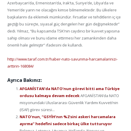
Azerbaycan’da, Ermenistan’da, Irak’ta, Suriye’de, Libya’da ve
Yemen’de yarın ne olacağını kimse bilmemektedir. Bu ülkelere
başkalarını da eklemek mümkündür. Fırsatlar ve tehditlerin iç içe
geçtiği bu süreçte, siyasal güç dengeleri her gün değişmektedir”
dedi. Yılmaz, “Bu kapsamda TSK’nin caydırıcı bir kuvvet yapısına
sahip olması ve bunu idame ettirmesi her zamankinden daha
önemli hale gelmiştir” ifadesini de kullandı.
http://www.taraf.com.tr/haber-nato-savunma-harcamalarinizi-
arttirin-168084/
Ayrıca Bakınız:
AFGANİSTAN’da NATO’nun görevi bitti ama Türkiye
ordusu kalmaya devam edecek
AFGANİSTAN’da NATO
misyonundaki Uluslararası Güvenlik Yardımı Kuvveti’nin
(ISAF) görev süresi...
NATO’nun, “GSYİH’nın %2’sini askeri harcamalara
ayırma” hedefini sadece birkaç ülke tutturuyor
Polonya, Letonya, Litvanya, Hollanda, Norveç ve