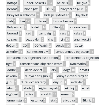
batoça
1
Bedelli Askerlik
114
belarus
13
belçika
6
beraat
1
biber gazı
8
BİKG
1
bireysel başvuru
2
bireysel silahlanma
71
Birleşmiş Milletler
2
biyolojik
silah
1
bm
172
bolivya
2
bosna hersek
2
Bulgaristan
3
bulletin
14
bülten
11
burkina faso
1
burundi
2
çad
1
campaign
5
çarşı
1
çekya
1
cezaevi
1
cezaevleri
6
chp
1
çin
35
çınar koçgiri
doğan
3
CO
1
CO Watch
2
çocuk
150
Çocuk
askerler
45
connection e.V
7
conscientious objection
16
conscientious objection association
5
conscientious objection
right
1
conscientious objection watch
9
Danimarka
6
darbe
76
derin devlet
10
din
3
doğa
10
dövizli
askerlik
7
dünya barış günü
1
dünya vicdani retçiler
günü
2
dürzi vicdani retçi
3
duyuru
1
e-devlet
1
ebco
64
ebola
1
eğitim zayiatı
1
ekoloji
3
emek
örgütleri
1
eritre
1
erkeklik
18
ermeni
5
ermenistan
5
estonya
2
eta
5
etiyopya
4
Etkiniz
1