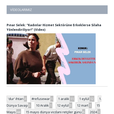
VIDEOLARIMIZ
Pınar Selek: “Kadınlar Hizmet Sektörüne Erkeklerse Silaha
Yönlendiriliyor!” (Video)
'dur' ihtarı
3
#refusewar
1
1 aralık
11
1 eylül
12
1.
Dünya Savaşı
5
10 Aralık
1
12 eylül
3
12 mart
1
15
Mayıs
44
15 mayıs dünya vicdani retçiler günü
6
2024
1