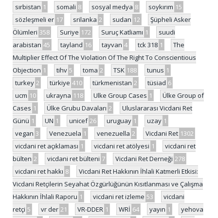
sırbistan
1
somali
8
sosyal medya
8
soykırım
15
sözleşmeli er
17
srilanka
2
sudan
12
Şüpheli Asker
Ölümleri
358
Suriye
172
Suruç Katliamı
1
suudi
arabistan
45
tayland
16
tayvan
4
tck 318
1
The
Multiplier Effect Of The Violation Of The Right To Conscientious
Objection
1
tihv
5
toma
2
TSK
188
tunus
1
turkey
2
türkiye
410
türkmenistan
2
tüsiad
6
ucm
10
ukrayna
118
Ulke Group Cases
1
Ülke Group of
Cases
1
Ülke Grubu Davaları
2
Uluslararası Vicdani Ret
Günü
1
UN
1
unicef
26
uruguay
1
uzay
1
vegan
3
Venezuela
1
venezuella
2
Vicdani Ret
1302
vicdani ret açıklaması
1
vicdani ret atölyesi
1
vicdani ret
bülten
2
vicdani ret bülteni
7
Vicdani Ret Derneği
278
vicdani ret hakkı
8
Vicdani Ret Hakkının İhlali Katmerli Etkisi:
Vicdani Retçilerin Seyahat Özgürlüğünün Kısıtlanması ve Çalışma
Hakkının İhlali Raporu
1
vicdani ret izleme
53
vicdani
retçi
5
vr der
21
VR-DDER
1
WRİ
64
yayın
1
yehova