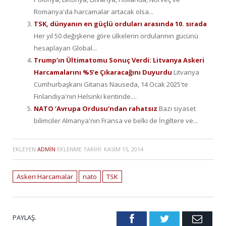
Romanya'da harcamalar artacak olsa...
TSK, dünyanın en güçlü orduları arasında 10. sırada
Her yıl 50 değişkene göre ülkelerin ordularının gücünü
hesaplayan Global...
Trump’ın Ültimatomu Sonuç Verdi: Litvanya Askeri
Harcamalarını %5’e Çıkaracağını Duyurdu
Litvanya
Cumhurbaşkanı Gitanas Nauseda, 14 Ocak 2025'te
Finlandiya'nın Helsinki kentinde....
NATO ‘Avrupa Ordusu’ndan rahatsız
Bazı siyaset
bilimciler Almanya'nın Fransa ve belki de İngiltere ve...
EKLEYEN
ADMIN
EKLENME TARIHI:
KASIM 15, 2014
Askeri Harcamalar
nato
TSK
PAYLAŞ.
Facebook
Twitter
Emai