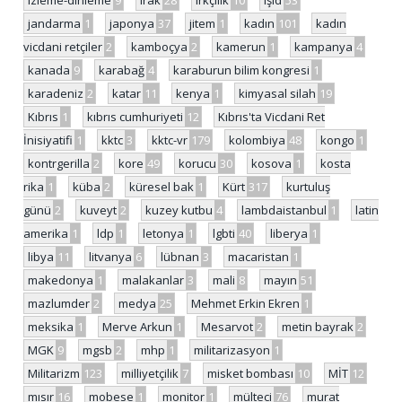
izleme-dinleme
9
ırak
28
ırkçılık
10
ışid
53
jandarma
1
japonya
37
jitem
1
kadın
101
kadın
vicdani retçiler
2
kamboçya
2
kamerun
1
kampanya
4
kanada
9
karabağ
4
karaburun bilim kongresi
1
karadeniz
2
katar
11
kenya
1
kimyasal silah
19
Kıbrıs
1
kıbrıs cumhuriyeti
12
Kıbrıs'ta Vicdani Ret
İnisiyatifi
1
kktc
3
kktc-vr
179
kolombiya
48
kongo
1
kontrgerilla
2
kore
49
korucu
30
kosova
1
kosta
rika
1
küba
2
küresel bak
1
Kürt
317
kurtuluş
günü
2
kuveyt
2
kuzey kutbu
4
lambdaistanbul
1
latin
amerika
1
ldp
1
letonya
1
lgbti
40
liberya
1
libya
11
litvanya
6
lübnan
3
macaristan
1
makedonya
1
malakanlar
3
mali
8
mayın
51
mazlumder
2
medya
25
Mehmet Erkin Ekren
1
meksika
1
Merve Arkun
1
Mesarvot
2
metin bayrak
2
MGK
9
mgsb
2
mhp
1
militarizasyon
1
Militarizm
123
milliyetçilik
7
misket bombası
10
MİT
12
mısır
16
mobese
1
monitor
1
mülteci
76
murat