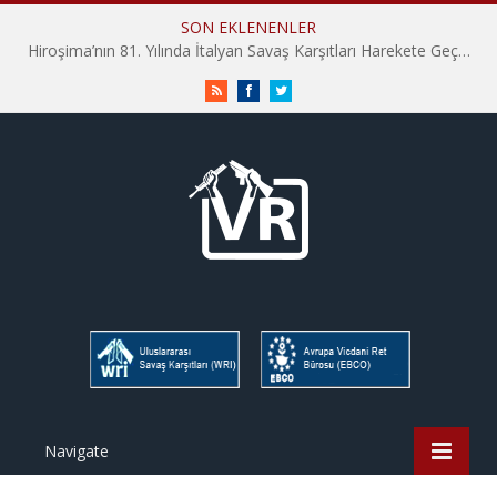
SON EKLENENLER
Hiroşima’nın 81. Yılında İtalyan Savaş Karşıtları Harekete Geçti: “Hatırlamak yeterli değil”
RSS
Facebook
Twitter
Navigate