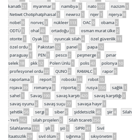
kanatlı
21
myanmar
8
namibya
1
nato
107
nazizm
1
Netiwit Chotiphatphaisal
1
newroz
1
nijer
1
nijerya
8
nobel
9
norveç
3
nükleer
113
OAC
9
obama
2
ODTÜ
1
ohal
43
ortadoğu
15
osman murat ülke
2
otorite
1
Oyak
10
oyuncak silah
4
özel güvenlik
11
özel ordu
4
Pakistan
12
panel
1
papa
12
paraguay
1
PEN
1
pesco
2
peşmerge
1
pınar
selek
18
pkk
12
Polen Ünlü
1
polis
43
polonya
10
profesyonel ordu
22
QUNO
2
RAMALC
1
rapor
5
raporlama
1
report
3
roboski
34
robot
15
rojava
39
romanya
3
röportaj
2
rusya
150
sağlık
1
sahel
1
Savaş
190
savaş karşıtı
420
savaş karşıtlığı
3
savaş oyunu
2
savaş suçu
77
savaşa hayır
1
şehitlik
56
sergi
1
siber
5
şiddetsizlik
45
şiir
4
Silah
- Yerli
162
silah projeleri
5
Silah ticareti
256
Silahlanma
114
şili
1
şiö
1
SIPRI
41
Sivil
İtaatsizlik
29
sivil ölüm
5
sığınma
1
sıkıyönetim
1