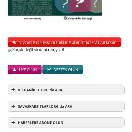
Vicdani Ret Hakkı ve Hakkın Kullanılması – Davut Erkan
ÜYE OLUN
DESTEK OLUN
VİCDANİRET.ORG'da ARA
SAVASKARSİTLARİ.ORG'da ARA
HABERLERE ABONE OLUN