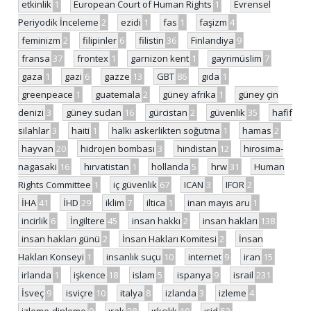
etkinlik
1
European Court of Human Rights
1
Evrensel
Periyodik İnceleme
2
ezidi
1
fas
1
faşizm
4
feminizm
2
filipinler
6
filistin
36
Finlandiya
9
fransa
37
frontex
1
garnizon kent
1
gayrimüslim
7
gaza
1
gazi
6
gazze
13
GBT
86
gıda
1
greenpeace
1
guatemala
2
güney afrika
1
güney çin
denizi
3
güney sudan
16
gürcistan
2
güvenlik
35
hafif
silahlar
3
haiti
1
halkı askerlikten soğutma
1
hamas
2
hayvan
20
hidrojen bombası
3
hindistan
12
hirosima-
nagasaki
16
hırvatistan
1
hollanda
5
hrw
31
Human
Rights Committee
1
iç güvenlik
67
ICAN
3
IFOR
2
İHA
41
İHD
29
iklim
7
iltica
1
inan mayıs aru
1
incirlik
6
İngiltere
45
insan hakkı
2
insan hakları
138
insan hakları günü
2
İnsan Hakları Komitesi
2
İnsan
Hakları Konseyi
1
insanlık suçu
10
internet
9
iran
15
irlanda
1
işkence
18
islam
5
ispanya
9
israil
231
İsveç
9
isviçre
10
italya
8
izlanda
3
izleme
4