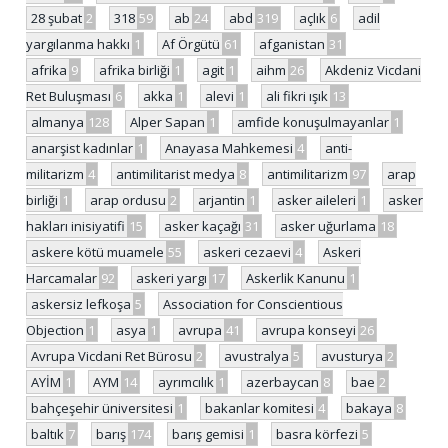
28 şubat
2
318
59
ab
24
abd
319
açlık
6
adil
yargılanma hakkı
1
Af Örgütü
61
afganistan
31
afrika
9
afrika birliği
1
agit
1
aihm
26
Akdeniz Vicdani
Ret Buluşması
6
akka
1
alevi
1
ali fikri ışık
13
almanya
128
Alper Sapan
1
amfide konuşulmayanlar
1
anarşist kadınlar
1
Anayasa Mahkemesi
4
anti-
militarizm
4
antimilitarist medya
8
antimilitarizm
97
arap
birliği
1
arap ordusu
2
arjantin
1
asker aileleri
1
asker
hakları inisiyatifi
15
asker kaçağı
31
asker uğurlama
18
askere kötü muamele
55
askeri cezaevi
4
Askeri
Harcamalar
92
askeri yargı
17
Askerlik Kanunu
1
askersiz lefkoşa
5
Association for Conscientious
Objection
1
asya
1
avrupa
41
avrupa konseyi
26
Avrupa Vicdani Ret Bürosu
2
avustralya
5
avusturya
2
AYİM
1
AYM
14
ayrımcılık
1
azerbaycan
8
bae
2
bahçeşehir üniversitesi
1
bakanlar komitesi
4
bakaya
8
baltık
7
barış
174
barış gemisi
1
basra körfezi
5