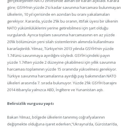
gerçekleştirilen NATO zirvesinde alınan bir kararı açıkladı. Karara
göre; GSYH’nin yüzde 2’si kadar savunma harcaması bulunmayan
ülkelerin, 10 yıl içerisinde en azından bu oranı yakalamaları
gerekiyor. Kararda, yüzde 2’lik bu oranın, ittifak üyesi bir ülkenin
NATO yükümlülüklerini yerine getirebilmesi için şart olduğu
vurgulandı. Ayrıca toplam savunma harcamasının en az yüzde
20’lik bölümünün yeni silah sistemlerinin alımında kullanılması
kararlaştırıldı. Yılmaz, Türkiye’nin 2013 yılında GSYİH’nin yüzde
1.74’ünü savunmaya ayırdığını söyledi. GSYİH içindeki payın
yüzde 1.74’ten yüzde 2 düzeyine çıkabilmesi için yıllık savunma
harcaması toplamının yüzde 15 oranında yükselmesi gerekiyor.
Türkiye savunma harcamalarına ayırdığı pay bakımından NATO
ülkeleri arasında 7. sırada bulunuyor. Yüzde 2’lik GSYİH barajını
2014 itibarıyla yalnızca ABD, İngiltere ve Yunanistan aştı.
Belirsizlik vurgusu yaptı
Bakan Yılmaz, bölgede ülkelerin tanınmış coğrafyalarının
değişmekte olduğuna işaret ederken,“Ukrayna’da, Gürcistan’da,