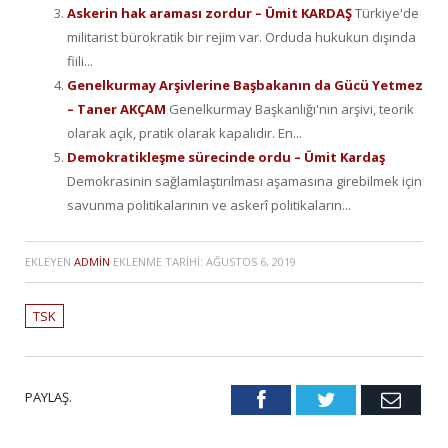
Askerin hak araması zordur – Ümit KARDAŞ
Türkiye'de
militarist bürokratik bir rejim var. Orduda hukukun dışında
fiili...
Genelkurmay Arşivlerine Başbakanın da Gücü Yetmez
– Taner AKÇAM
Genelkurmay Başkanlığı'nın arşivi, teorik
olarak açık, pratik olarak kapalıdır. En...
Demokratikleşme sürecinde ordu – Ümit Kardaş
Demokrasinin sağlamlaştırılması aşamasına girebilmek için
savunma politikalarının ve askerî politikaların...
EKLEYEN
ADMIN
EKLENME TARIHI:
AĞUSTOS 6, 2019
TSK
PAYLAŞ.
Facebook
Twitter
Emai