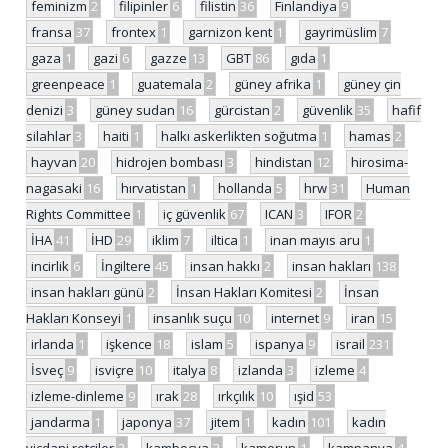
feminizm
2
filipinler
6
filistin
36
Finlandiya
9
fransa
37
frontex
1
garnizon kent
1
gayrimüslim
7
gaza
1
gazi
6
gazze
13
GBT
86
gıda
1
greenpeace
1
guatemala
2
güney afrika
1
güney çin
denizi
3
güney sudan
16
gürcistan
2
güvenlik
35
hafif
silahlar
3
haiti
1
halkı askerlikten soğutma
1
hamas
2
hayvan
20
hidrojen bombası
3
hindistan
12
hirosima-
nagasaki
16
hırvatistan
1
hollanda
5
hrw
31
Human
Rights Committee
1
iç güvenlik
67
ICAN
3
IFOR
2
İHA
41
İHD
29
iklim
7
iltica
1
inan mayıs aru
1
incirlik
6
İngiltere
45
insan hakkı
2
insan hakları
138
insan hakları günü
2
İnsan Hakları Komitesi
2
İnsan
Hakları Konseyi
1
insanlık suçu
10
internet
9
iran
15
irlanda
1
işkence
18
islam
5
ispanya
9
israil
231
İsveç
9
isviçre
10
italya
8
izlanda
3
izleme
4
izleme-dinleme
9
ırak
28
ırkçılık
10
ışid
53
jandarma
1
japonya
37
jitem
1
kadın
101
kadın
vicdani retçiler
2
kamboçya
2
kamerun
1
kampanya
4