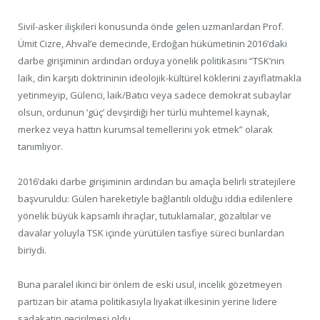
Sivil-asker ilişkileri konusunda önde gelen uzmanlardan Prof.
Ümit Cizre, Ahval’e demecinde, Erdoğan hükümetinin 2016’daki
darbe girişiminin ardından orduya yönelik politikasını “TSK’nin
laik, din karşıtı doktrininin ideolojik-kültürel köklerini zayıflatmakla
yetinmeyip, Gülenci, laik/Batıcı veya sadece demokrat subaylar
olsun, ordunun ‘güç’ devşirdiği her türlü muhtemel kaynak,
merkez veya hattın kurumsal temellerini yok etmek” olarak
tanımlıyor.
2016’daki darbe girişiminin ardından bu amaçla belirli stratejilere
başvuruldu: Gülen hareketiyle bağlantılı olduğu iddia edilenlere
yönelik büyük kapsamlı ihraçlar, tutuklamalar, gözaltılar ve
davalar yoluyla TSK içinde yürütülen tasfiye süreci bunlardan
biriydi.
Buna paralel ikinci bir önlem de eski usul, incelik gözetmeyen
partizan bir atama politikasıyla liyakat ilkesinin yerine lidere
sadakatin geçirilmesi oldu.