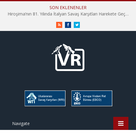
SON EKLENENLER
Hiroşima’nın 81. Yılında İtalyan Savaş Karşıtları Harekete Geçti: “Hatırlamak yeterli değil”
RSS
Facebook
Twitter
Navigate