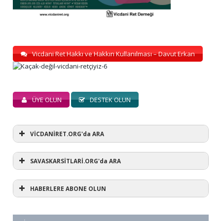
Vicdani Ret Hakkı ve Hakkın Kullanılması – Davut Erkan
ÜYE OLUN
DESTEK OLUN
VİCDANİRET.ORG'da ARA
SAVASKARSİTLARİ.ORG'da ARA
HABERLERE ABONE OLUN