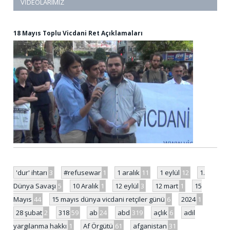
VIDEOLARIMIZ
18 Mayıs Toplu Vicdani Ret Açıklamaları
'dur' ihtarı
3
#refusewar
1
1 aralık
11
1 eylül
12
1.
Dünya Savaşı
5
10 Aralık
1
12 eylül
3
12 mart
1
15
Mayıs
44
15 mayıs dünya vicdani retçiler günü
6
2024
1
28 şubat
2
318
59
ab
24
abd
319
açlık
6
adil
yargılanma hakkı
1
Af Örgütü
61
afganistan
31