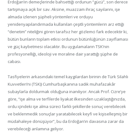
Erdoğan’ın demeçlerinde bahsettiği ordunun “gücü”, son derece
tartışmaya açık bir sav. Aksine, muazzam ihraç sayılarını, işe
almada izlenen şüpheli yöntemleri ve orduyu
yenidenyapılandırmada kullanılan çeşitli yöntemlerin arz ettiği
“denetim” niteliğini gören tarafsız her gözlemci fark edecektir ki,
bütün bunların toplam etkisi ordunun bütünlüğünün zayıflaması
ve güç kaybetmesi olacaktır. Bu uygulamaların TSK’nin
profesyonelliği, ideoloji ve moraline dair yarattığı şüphe de
cabası.
Tasfiyelerin arkasındaki temel kaygılardan birinin de Türk Silahlı
Kuvvetleri’ni (TSK)) Cumhurbaşkanına sadık muhafazakâr
subaylarla doldurmak olduğuna inanılıyor. Ancak Prof. Cizre’ye
göre, “işe alma ve terfilerde liyakat ilkesinden uzaklaştığınızda,
ordu içindeki işe alma süreci farklı şekillerde sonuç verebilecek
ve beklenmedik sonuçlar yaratabilecek keyfi ve kişiselleşmiş bir
müdahaleye dönüşüyor”, bu da Erdoğan’ın davasına zarar da
verebileceği anlamına geliyor.