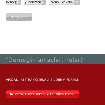
Derneği
1
yunanistan
40
Zorunlu Askerlik
183
YAZI EKLE
VİCDANİ RET HAKKI İHLALİ BİLDİRİM FORMU
VİCDANİ RET HAKKI İHLALİ BİLDİRİM FORMU