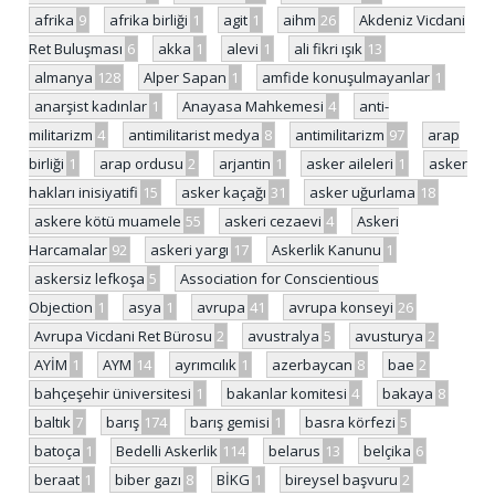
afrika
9
afrika birliği
1
agit
1
aihm
26
Akdeniz Vicdani
Ret Buluşması
6
akka
1
alevi
1
ali fikri ışık
13
almanya
128
Alper Sapan
1
amfide konuşulmayanlar
1
anarşist kadınlar
1
Anayasa Mahkemesi
4
anti-
militarizm
4
antimilitarist medya
8
antimilitarizm
97
arap
birliği
1
arap ordusu
2
arjantin
1
asker aileleri
1
asker
hakları inisiyatifi
15
asker kaçağı
31
asker uğurlama
18
askere kötü muamele
55
askeri cezaevi
4
Askeri
Harcamalar
92
askeri yargı
17
Askerlik Kanunu
1
askersiz lefkoşa
5
Association for Conscientious
Objection
1
asya
1
avrupa
41
avrupa konseyi
26
Avrupa Vicdani Ret Bürosu
2
avustralya
5
avusturya
2
AYİM
1
AYM
14
ayrımcılık
1
azerbaycan
8
bae
2
bahçeşehir üniversitesi
1
bakanlar komitesi
4
bakaya
8
baltık
7
barış
174
barış gemisi
1
basra körfezi
5
batoça
1
Bedelli Askerlik
114
belarus
13
belçika
6
beraat
1
biber gazı
8
BİKG
1
bireysel başvuru
2