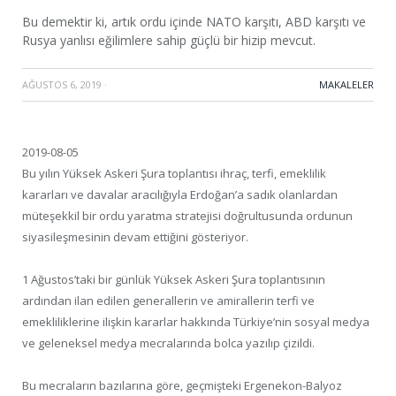
Bu demektir ki, artık ordu içinde NATO karşıtı, ABD karşıtı ve
Rusya yanlısı eğilimlere sahip güçlü bir hizip mevcut.
AĞUSTOS 6, 2019
·
MAKALELER
2019-08-05
Bu yılın Yüksek Askeri Şura toplantısı ihraç, terfi, emeklilik
kararları ve davalar aracılığıyla Erdoğan’a sadık olanlardan
müteşekkil bir ordu yaratma stratejisi doğrultusunda ordunun
siyasileşmesinin devam ettiğini gösteriyor.
1 Ağustos’taki bir günlük Yüksek Askeri Şura toplantısının
ardından ilan edilen generallerin ve amirallerin terfi ve
emekliliklerine ilişkin kararlar hakkında Türkiye’nin sosyal medya
ve geleneksel medya mecralarında bolca yazılıp çizildi.
Bu mecraların bazılarına göre, geçmişteki Ergenekon-Balyoz