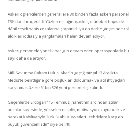
Askeri öğrencilerden generallere 30 binden fazla askeri personel
TSK’dan ihraç edildi. Yüzlercesi ağırlaştırılmış müebbet hapis de
dâhil çeşitli hapis cezalarına çarptırıldı, ya da darbe girişiminde rol
aldıkları iddiasıyla yargılamaları halen devam ediyor.
Askeri personele yönelik her gün devam eden operasyonlarla bu
sayı daha da artıyor.
Milli Savunma Bakanı Hulusi Akar’ın geçtiğimiz yıl 17 Aralık’ta
Meclis’te belirttiğine göre boşlukları doldurmak ve acil ihtiyaçları
karşılamak üzere 51bin 326 yeni personel işe alındı.
Geçenlerde Erdoğan “15 Temmuz ihanetinin ardından atılan
adımlar sayesinde, yükselen disiplin, motivasyon, caydırıcılık ve
harekat kabiliyetiyle Türk Silahlı Kuvvetleri…tehditlere karşı en
büyük güvencemizdir” diye belirtti.