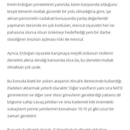
Kimin Erdoğan yönetiminin yanında, kimin karşısında olduğunu
tespit etmenin mutlak güvenilir bir yolu olmadığına göre, işe
alınan personelin sadakati konusunda yanlış değerlendir
yapmanın ötesinde en çok korkulan, mevcut siyasetin her ne
pahasına olursa olsun önlemeyi hedeflediği yeni bir darbe
olasılığının önünün açılması riski de mevcut.
Ayrıca, Erdoğan siyasete karışmaya meyilli ordunun sivillerin
denetimi altına alındığı kanısında olsa da, bu denetim mutlak
olmaktan çok uzak.
Bu konuda Batılı bir askeri ataşenin Ahval’e demecinde kullandığı
ifadeleri aktarmak yeterli olacaktır: Diğer vasıfların yanı sıra NATO
görevlerinin ve diğer sınır ötesi görevlerin gerektirdiği yabancı dil
bilgisine sahip savaş pilotları ve orta kademeli kilit önemdeki
subayların yerine yenilerinin konulması 10-15 yıl gibi uzun bir
zaman gerektirir.
Bununla bağlantılı olarak, Gülencilerle bağlantılı oldukları