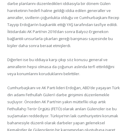
darbe planlarını düzenledikleri iddiasıyla bir dönem Gülen
hareketinin hedefi haline geldiği iddia edilen generaller ve
amiraller, sivillerin çoğunlukta olduğu ve Cumhurbaşkanı Recep
Tayyip Erdoğan’ın başkanlık ettiği YAŞ tarafından tasfiye edildi.
İktidardaki AK Parti’nin 2016’dan sonra Balyoz-Ergenekon
bağlantılı unsurlarla çıkarları gereği barışması sayesinde bu
kişiler daha sonra beraat etmişlerdi.
Diğerleri ise bu iddiaya karşı çıkıp söz konusu general ve
amirallerin hepsi olmasa da çoğunun aslında terfi ettirildiğini
veya konumlarını koruduklarını belirttiler.
Cumhurbaşkanı ve AK Parti lideri Erdoğan, ABD’de yaşayan Türk
din adamı Fethullah Gülen’i darbe girişimini düzenlemekle
suçluyor. Önceden AK Parti’nin yakın müttefiki olup artık
Fethullahçı Terör Örgütü (FETÖ) olarak anılan Gülenciler ise bu
suçlamaları reddediyor. Türkiye’nin laik cumhuriyetini korumak
bahanesiyle düzenli olarak darbeler yapan geleneksel
Kemalistler ile Gülencilerin bir karışımından oluştuğuna işaret