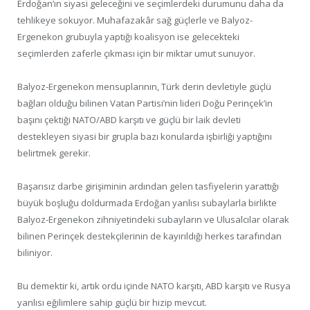
Erdoğan’ın siyasi geleceğini ve seçimlerdeki durumunu daha da
tehlikeye sokuyor. Muhafazakâr sağ güçlerle ve Balyoz-
Ergenekon grubuyla yaptığı koalisyon ise gelecekteki
seçimlerden zaferle çıkması için bir miktar umut sunuyor.
Balyoz-Ergenekon mensuplarının, Türk derin devletiyle güçlü
bağları olduğu bilinen Vatan Partisi’nin lideri Doğu Perinçek’in
başını çektiği NATO/ABD karşıtı ve güçlü bir laik devleti
destekleyen siyasi bir grupla bazı konularda işbirliği yaptığını
belirtmek gerekir.
Başarısız darbe girişiminin ardından gelen tasfiyelerin yarattığı
büyük boşluğu doldurmada Erdoğan yanlısı subaylarla birlikte
Balyoz-Ergenekon zihniyetindeki subayların ve Ulusalcılar olarak
bilinen Perinçek destekçilerinin de kayırıldığı herkes tarafından
biliniyor.
Bu demektir ki, artık ordu içinde NATO karşıtı, ABD karşıtı ve Rusya
yanlısı eğilimlere sahip güçlü bir hizip mevcut.