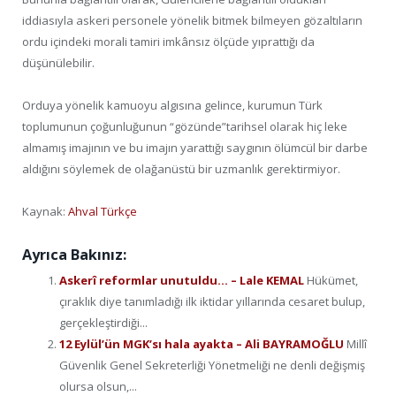
iddiasıyla askeri personele yönelik bitmek bilmeyen gözaltıların
ordu içindeki morali tamiri imkânsız ölçüde yıprattığı da
düşünülebilir.
Orduya yönelik kamuoyu algısına gelince, kurumun Türk
toplumunun çoğunluğunun “gözünde”tarihsel olarak hiç leke
almamış imajının ve bu imajın yarattığı saygının ölümcül bir darbe
aldığını söylemek de olağanüstü bir uzmanlık gerektirmiyor.
Kaynak:
Ahval Türkçe
Ayrıca Bakınız:
Askerî reformlar unutuldu… – Lale KEMAL
Hükümet,
çıraklık diye tanımladığı ilk iktidar yıllarında cesaret bulup,
gerçekleştirdiği...
12 Eylül’ün MGK’sı hala ayakta – Ali BAYRAMOĞLU
Millî
Güvenlik Genel Sekreterliği Yönetmeliği ne denli değişmiş
olursa olsun,...