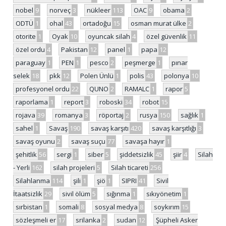
nobel
9
norveç
3
nükleer
113
OAC
9
obama
2
ODTÜ
1
ohal
43
ortadoğu
15
osman murat ülke
2
otorite
1
Oyak
10
oyuncak silah
4
özel güvenlik
11
özel ordu
4
Pakistan
12
panel
1
papa
12
paraguay
1
PEN
1
pesco
2
peşmerge
1
pınar
selek
18
pkk
12
Polen Ünlü
1
polis
43
polonya
10
profesyonel ordu
22
QUNO
2
RAMALC
1
rapor
5
raporlama
1
report
3
roboski
34
robot
15
rojava
39
romanya
3
röportaj
2
rusya
150
sağlık
1
sahel
1
Savaş
190
savaş karşıtı
420
savaş karşıtlığı
3
savaş oyunu
2
savaş suçu
77
savaşa hayır
1
şehitlik
56
sergi
1
siber
5
şiddetsizlik
45
şiir
4
Silah
- Yerli
162
silah projeleri
5
Silah ticareti
256
Silahlanma
114
şili
1
şiö
1
SIPRI
41
Sivil
İtaatsizlik
29
sivil ölüm
5
sığınma
1
sıkıyönetim
1
sırbistan
1
somali
8
sosyal medya
8
soykırım
15
sözleşmeli er
17
srilanka
2
sudan
12
Şüpheli Asker