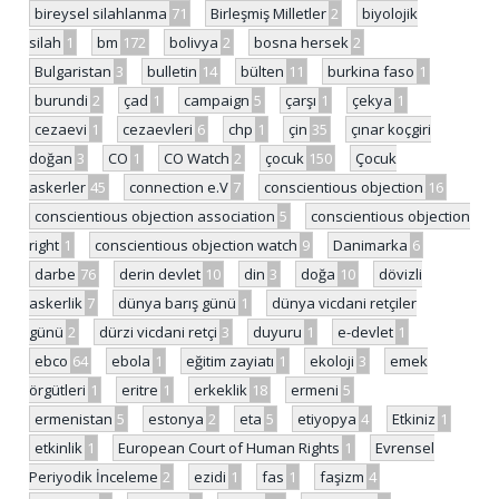
bireysel silahlanma
71
Birleşmiş Milletler
2
biyolojik
silah
1
bm
172
bolivya
2
bosna hersek
2
Bulgaristan
3
bulletin
14
bülten
11
burkina faso
1
burundi
2
çad
1
campaign
5
çarşı
1
çekya
1
cezaevi
1
cezaevleri
6
chp
1
çin
35
çınar koçgiri
doğan
3
CO
1
CO Watch
2
çocuk
150
Çocuk
askerler
45
connection e.V
7
conscientious objection
16
conscientious objection association
5
conscientious objection
right
1
conscientious objection watch
9
Danimarka
6
darbe
76
derin devlet
10
din
3
doğa
10
dövizli
askerlik
7
dünya barış günü
1
dünya vicdani retçiler
günü
2
dürzi vicdani retçi
3
duyuru
1
e-devlet
1
ebco
64
ebola
1
eğitim zayiatı
1
ekoloji
3
emek
örgütleri
1
eritre
1
erkeklik
18
ermeni
5
ermenistan
5
estonya
2
eta
5
etiyopya
4
Etkiniz
1
etkinlik
1
European Court of Human Rights
1
Evrensel
Periyodik İnceleme
2
ezidi
1
fas
1
faşizm
4