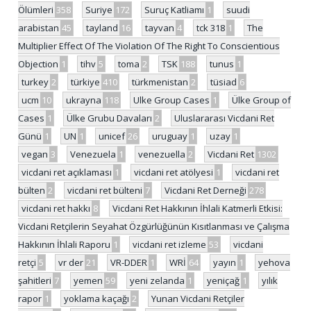
Ölümleri
358
Suriye
172
Suruç Katliamı
1
suudi
arabistan
45
tayland
16
tayvan
4
tck 318
1
The
Multiplier Effect Of The Violation Of The Right To Conscientious
Objection
1
tihv
5
toma
2
TSK
188
tunus
1
turkey
2
türkiye
410
türkmenistan
2
tüsiad
6
ucm
10
ukrayna
118
Ulke Group Cases
1
Ülke Group of
Cases
1
Ülke Grubu Davaları
2
Uluslararası Vicdani Ret
Günü
1
UN
1
unicef
26
uruguay
1
uzay
1
vegan
3
Venezuela
1
venezuella
2
Vicdani Ret
1302
vicdani ret açıklaması
1
vicdani ret atölyesi
1
vicdani ret
bülten
2
vicdani ret bülteni
7
Vicdani Ret Derneği
278
vicdani ret hakkı
8
Vicdani Ret Hakkının İhlali Katmerli Etkisi:
Vicdani Retçilerin Seyahat Özgürlüğünün Kısıtlanması ve Çalışma
Hakkının İhlali Raporu
1
vicdani ret izleme
53
vicdani
retçi
5
vr der
21
VR-DDER
1
WRİ
64
yayın
1
yehova
şahitleri
7
yemen
59
yeni zelanda
1
yeniçağ
1
yılık
rapor
1
yoklama kaçağı
2
Yunan Vicdani Retçiler