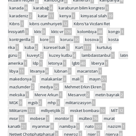
kanada
9
karabağ
4
karaburun bilim kongresi
1
karadeniz
2
katar
11
kenya
1
kimyasal silah
19
Kıbrıs
1
kıbrıs cumhuriyeti
12
Kıbrıs'ta Vicdani Ret
İnisiyatifi
1
kktc
3
kktc-vr
179
kolombiya
48
kongo
1
kontrgerilla
2
kore
49
korucu
30
kosova
1
kosta
rika
1
küba
2
küresel bak
1
Kürt
317
kurtuluş
günü
2
kuveyt
2
kuzey kutbu
4
lambdaistanbul
1
latin
amerika
1
ldp
1
letonya
1
lgbti
40
liberya
1
libya
11
litvanya
6
lübnan
3
macaristan
1
makedonya
1
malakanlar
3
mali
8
mayın
51
mazlumder
2
medya
25
Mehmet Erkin Ekren
1
meksika
1
Merve Arkun
1
Mesarvot
2
metin bayrak
2
MGK
9
mgsb
2
mhp
1
militarizasyon
1
Militarizm
123
milliyetçilik
7
misket bombası
10
MİT
12
mısır
16
mobese
1
monitor
1
mülteci
76
murat
kanatlı
21
myanmar
8
namibya
1
nato
107
nazizm
1
Netiwit Chotiphatphaisal
1
newroz
1
nijer
1
nijerya
8