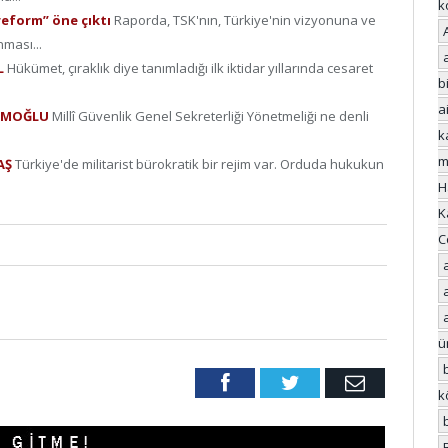
k
reform” öne çıktı
Raporda, TSK'nın, Türkiye'nin vizyonuna ve
nması...
L
Hükümet, çıraklık diye tanımladığı ilk iktidar yıllarında cesaret
bi
a
YRAMOĞLU
Millî Güvenlik Genel Sekreterliği Yönetmeliği ne denli
k
m
DAŞ
Türkiye'de militarist bürokratik bir rejim var. Orduda hukukun
H
K
C
ü
Facebook
Twitter
Email
k