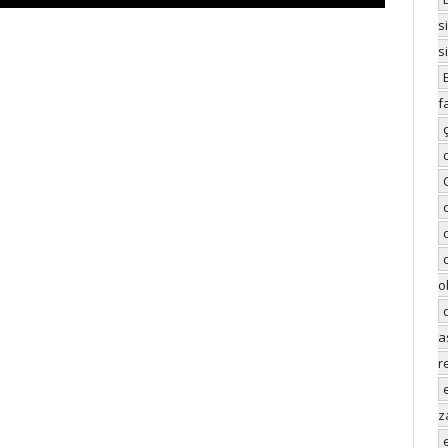
s
s
f
o
a
r
z