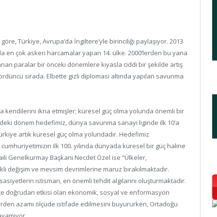
re, Türkiye, Avrupa’da İngiltere’yle birinciliği paylaşıyor. 2013
ada en çok askeri harcamalar yapan 14. ülke. 2000’lerden bu yana
an paralar bir önceki dönemlere kıyasla ciddi bir şekilde artış
dördüncü sırada. Elbette gizli diplomasi altında yapılan savunma
kendilerini ikna etmişler; küresel güç olma yolunda önemli bir
deki dönem hedefimiz, dünya savunma sanayi liginde ilk 10’a
ürkiye artık küresel güç olma yolundadır. Hedefimiz
 cumhuriyetimizin ilk 100. yılında dünyada küresel bir güç haline
faili Genelkurmay Başkanı Necdet Özel ise “Ülkeler,
kli değişim ve mevsim devrimlerine maruz bırakılmaktadır.
siyetlerin istismarı, en önemli tehdit algılarını oluşturmaktadır.
nliğe doğrudan etkisi olan ekonomik, sosyal ve enformasyon
illerden azami ölçüde istifade edilmesini buyururken, Ortadoğu
layamıyor.