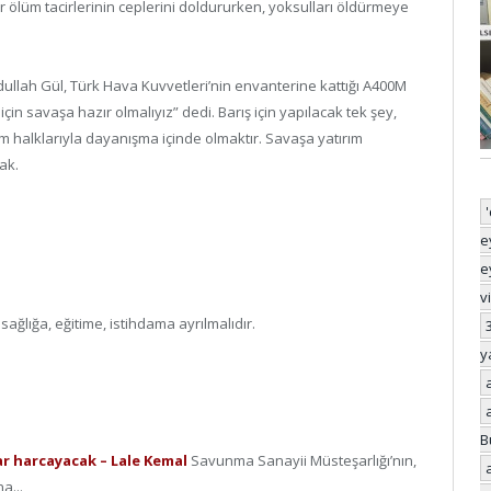
 ölüm tacirlerinin ceplerini doldururken, yoksulları öldürmeye
dullah Gül, Türk Hava Kuvvetleri’nin envanterine kattığı A400M
 için savaşa hazır olmalıyız” dedi. Barış için yapılacak tek şey,
halklarıyla dayanışma içinde olmaktır. Savaşa yatırım
ak.
e
e
v
ğlığa, eğitime, istihdama ayrılmalıdır.
y
B
lar harcayacak – Lale Kemal
Savunma Sanayii Müsteşarlığı’nın,
a...