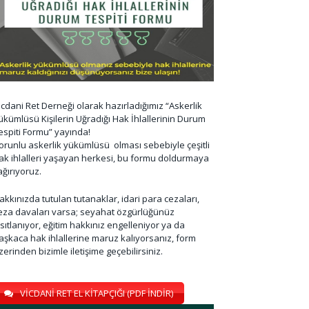
icdani Ret Derneği olarak hazırladığımız “Askerlik
ükümlüsü Kişilerin Uğradığı Hak İhlallerinin Durum
espiti Formu” yayında!
orunlu askerlik yükümlüsü olması sebebiyle çeşitli
ak ihlalleri yaşayan herkesi, bu formu doldurmaya
ağırıyoruz.
akkınızda tutulan tutanaklar, idari para cezaları,
eza davaları varsa; seyahat özgürlüğünüz
ısıtlanıyor, eğitim hakkınız engelleniyor ya da
aşkaca hak ihlallerine maruz kalıyorsanız, form
zerinden bizimle iletişime geçebilirsiniz.
VİCDANİ RET EL KİTAPÇIĞI (PDF İNDİR)