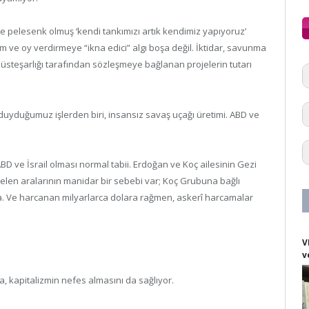
e pelesenk olmuş ‘kendi tankımızı artık kendimiz yapıyoruz’
 ve oy verdirmeye “ikna edici” algı boşa değil. İktidar, savunma
üsteşarlığı tarafından sözleşmeye bağlanan projelerin tutarı
r duyduğumuz işlerden biri, insansız savaş uçağı üretimi. ABD ve
D ve İsrail olması normal tabii. Erdoğan ve Koç ailesinin Gezi
üzelen aralarının manidar bir sebebi var; Koç Grubuna bağlı
a. Ve harcanan milyarlarca dolara rağmen, askerî harcamalar
V
v
, kapitalizmin nefes almasını da sağlıyor.