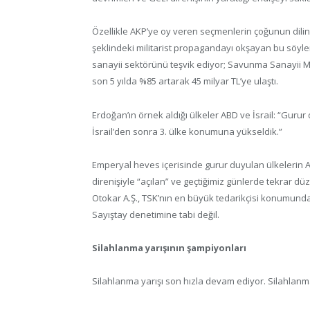
Özellikle AKP’ye oy veren seçmenlerin çoğunun dilin
şeklindeki militarist propagandayı okşayan bu söylem
sanayii sektörünü teşvik ediyor; Savunma Sanayii M
son 5 yılda %85 artarak 45 milyar TL’ye ulaştı.
Erdoğan’ın örnek aldığı ülkeler ABD ve İsrail: “Guru
İsrail’den sonra 3. ülke konumuna yükseldik.”
Emperyal heves içerisinde gurur duyulan ülkelerin AB
direnişiyle “açılan” ve geçtiğimiz günlerde tekrar d
Otokar A.Ş., TSK’nın en büyük tedarikçisi konumund
Sayıştay denetimine tabi değil.
Silahlanma yarışının şampiyonları
Silahlanma yarışı son hızla devam ediyor. Silahlanma