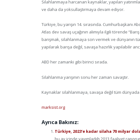
Silahlanmaya harcanan kaynaklar, yapılan yatırımlar
ve daha da yoksullaştırmaya devam ediyor.
Türkiye, bu yarışın 14. sırasında. Cumhurbaşkanı Ab
Atlas dev savaş uçağının alımıyla ilgili törende “Barış
barışmak, silahlanmaya son vermek ve dünyanın tüm 
yapılarak barışa değil, savaşa hazırlık yapılabilir anc
ABD her zamanki gibi birinci sırada.
Silahlanma yarışının sonu her zaman savaştır.
Kaynaklar silahlanmaya, savaşa değil tüm dünyada sa
marksist.org
Ayrıca Bakınız:
Türkiye, 2023’e kadar silaha 70 milyar do
bu ay içinde yayımladığı 2013 faaliyet raporun