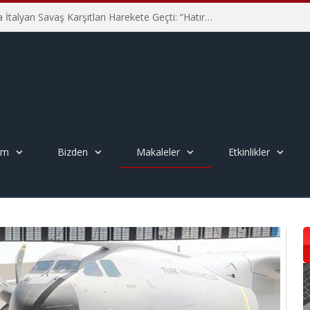
Hiroşima’nın 81. Yılında İtalyan Savaş Karşıtları Harekete Geçti: “Hatırlamak yeterli değil”
em
Bizden
Makaleler
Etkinlikler