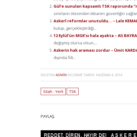
Gül’e sunulan kapsamlı TSK raporunda “
sınırların ötesinden itibaren güvenliğin sağla
Askerî reformlar unutuldu… – Lale KEMA
bulup, gerçekleştirdiği...
12 Eylül’ün MGK’sı hala ayakta – Ali BA
değişmiş olursa olsun,...
Askerin hak araması zordur – Ümit KAR
dışında fiili...
EKLEYEN
ADMIN
EKLENME TARIHI:
HAZIRAN 4, 2014
Silah - Yerli
TSK
PAYLAŞ.