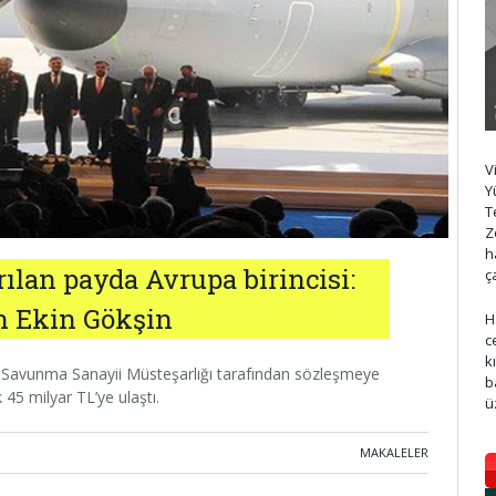
V
Y
T
Z
h
ılan payda Avrupa birincisi:
ç
an Ekin Gökşin
H
c
k
r; Savunma Sanayii Müsteşarlığı tarafından sözleşmeye
b
 45 milyar TL’ye ulaştı.
ü
MAKALELER