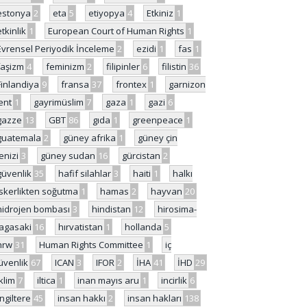
estonya
2
eta
5
etiyopya
4
Etkiniz
1
etkinlik
1
European Court of Human Rights
1
Evrensel Periyodik İnceleme
2
ezidi
1
fas
1
faşizm
4
feminizm
2
filipinler
6
filistin
36
Finlandiya
9
fransa
37
frontex
1
garnizon
ent
1
gayrimüslim
7
gaza
1
gazi
6
gazze
13
GBT
86
gıda
1
greenpeace
1
guatemala
2
güney afrika
1
güney çin
enizi
3
güney sudan
16
gürcistan
2
güvenlik
35
hafif silahlar
3
haiti
1
halkı
skerlikten soğutma
1
hamas
2
hayvan
20
hidrojen bombası
3
hindistan
12
hirosima-
agasaki
16
hırvatistan
1
hollanda
5
hrw
31
Human Rights Committee
1
iç
üvenlik
67
ICAN
3
IFOR
2
İHA
41
İHD
29
iklim
7
iltica
1
inan mayıs aru
1
incirlik
6
İngiltere
45
insan hakkı
2
insan hakları
138