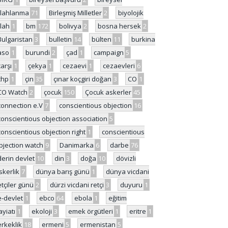
ilahlanma
71
Birleşmiş Milletler
2
biyolojik
ilah
1
bm
172
bolivya
2
bosna hersek
2
Bulgaristan
3
bulletin
14
bülten
11
burkina
aso
1
burundi
2
çad
1
campaign
5
çarşı
1
çekya
1
cezaevi
1
cezaevleri
6
chp
1
çin
35
çınar koçgiri doğan
3
CO
1
CO Watch
2
çocuk
150
Çocuk askerler
45
connection e.V
7
conscientious objection
16
conscientious objection association
5
conscientious objection right
1
conscientious
bjection watch
9
Danimarka
6
darbe
76
derin devlet
10
din
3
doğa
10
dövizli
skerlik
7
dünya barış günü
1
dünya vicdani
etçiler günü
2
dürzi vicdani retçi
3
duyuru
1
e-devlet
1
ebco
64
ebola
1
eğitim
ayiatı
1
ekoloji
3
emek örgütleri
1
eritre
1
erkeklik
18
ermeni
5
ermenistan
5