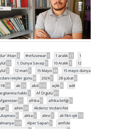
'dur' ihtarı
3
#refusewar
1
1 aralık
11
1
ylül
12
1. Dünya Savaşı
5
10 Aralık
1
12
ylül
3
12 mart
1
15 Mayıs
44
15 mayıs dünya
icdani retçiler günü
6
2024
1
28 şubat
2
318
59
ab
24
abd
319
açlık
6
adil
argılanma hakkı
1
Af Örgütü
61
afganistan
31
afrika
9
afrika birliği
1
agit
1
aihm
26
Akdeniz Vicdani Ret
uluşması
6
akka
1
alevi
1
ali fikri ışık
13
almanya
128
Alper Sapan
1
amfide