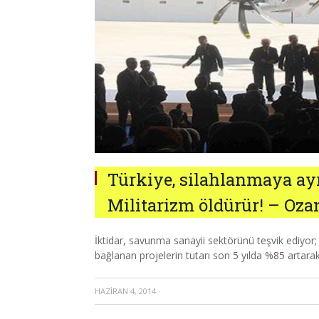
Türkiye, silahlanmaya ayr
Militarizm öldürür! – Oz
İktidar, savunma sanayii sektörünü teşvik ediyo
bağlanan projelerin tutarı son 5 yılda %85 artarak
HAZIRAN 4, 2014
·