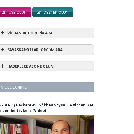
ÜYE OLUN
DESTEK OLUN
VİCDANİRET.ORG'da ARA
SAVASKARSİTLARİ.ORG'da ARA
HABERLERE ABONE OLUN
VIDEOLARIMIZ
R-DER Eş Başkanı Av. Gökhan Soysal ile vicdani ret
e pembe tezkere (Video)