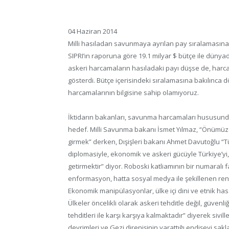
04 Haziran 2014
Milli hasıladan savunmaya ayrılan pay sıralamasına gö
SIPRI’ın raporuna göre 19.1 milyar $ bütçe ile düny
askeri harcamaların hasıladaki payı düşse de, harcan
gösterdi. Bütçe içerisindeki sıralamasına bakılınca 
harcamalarının bilgisine sahip olamıyoruz.
İktidarın bakanları, savunma harcamaları hususunda 
hedef. Milli Savunma bakanı İsmet Yılmaz, “Önümüz
girmek” derken, Dışişleri bakanı Ahmet Davutoğlu “T
diplomasiyle, ekonomik ve askeri gücüyle Türkiye’yi,
getirmektir” diyor. Roboski katliamının bir numaralı 
enformasyon, hatta sosyal medya ile şekillenen ren
Ekonomik manipülasyonlar, ülke içi dini ve etnik hassa
Ülkeler öncelikli olarak askeri tehditle değil, güve
tehditleri ile karşı karşıya kalmaktadır” diyerek siv
devrimleri ve Gezi direnişinin yarattığı endişeyi sak