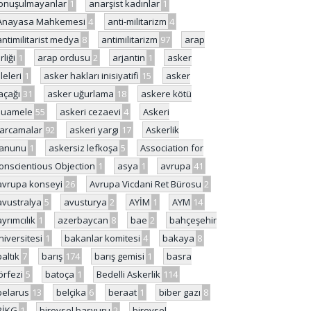
onuşulmayanlar
1
anarşist kadınlar
1
Anayasa Mahkemesi
4
anti-militarizm
4
antimilitarist medya
8
antimilitarizm
97
arap
rliği
1
arap ordusu
2
arjantin
1
asker
ileleri
1
asker hakları inisiyatifi
15
asker
açağı
31
asker uğurlama
18
askere kötü
uamele
55
askeri cezaevi
4
Askeri
arcamalar
92
askeri yargı
17
Askerlik
anunu
1
askersiz lefkoşa
5
Association for
onscientious Objection
1
asya
1
avrupa
41
avrupa konseyi
26
Avrupa Vicdani Ret Bürosu
2
avustralya
5
avusturya
2
AYİM
1
AYM
14
ayrımcılık
1
azerbaycan
8
bae
2
bahçeşehir
niversitesi
1
bakanlar komitesi
4
bakaya
8
baltık
7
barış
174
barış gemisi
1
basra
örfezi
5
batoça
1
Bedelli Askerlik
114
belarus
13
belçika
6
beraat
1
biber gazı
8
BİKG
1
bireysel başvuru
2
bireysel