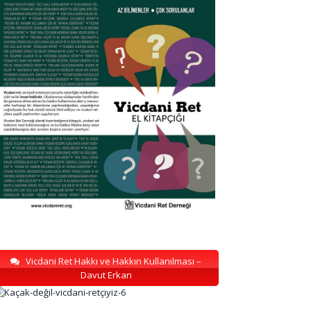
Vicdani Ret Hakkı ve Hakkın Kullanılması –
Davut Erkan