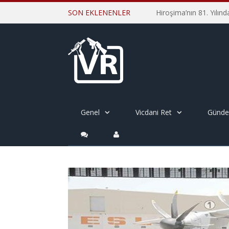
SON EKLENENLER
Genel
Vicdani Ret
Günd