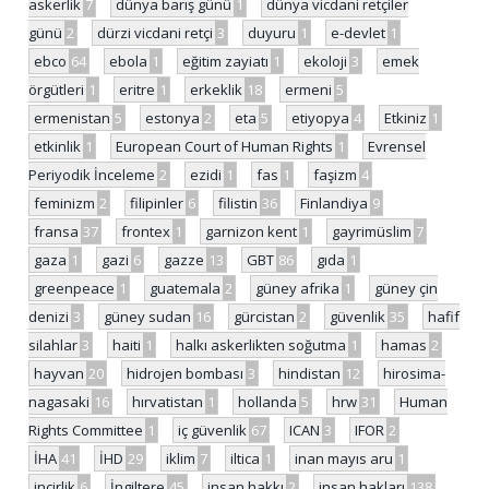
askerlik
7
dünya barış günü
1
dünya vicdani retçiler
günü
2
dürzi vicdani retçi
3
duyuru
1
e-devlet
1
ebco
64
ebola
1
eğitim zayiatı
1
ekoloji
3
emek
örgütleri
1
eritre
1
erkeklik
18
ermeni
5
ermenistan
5
estonya
2
eta
5
etiyopya
4
Etkiniz
1
etkinlik
1
European Court of Human Rights
1
Evrensel
Periyodik İnceleme
2
ezidi
1
fas
1
faşizm
4
feminizm
2
filipinler
6
filistin
36
Finlandiya
9
fransa
37
frontex
1
garnizon kent
1
gayrimüslim
7
gaza
1
gazi
6
gazze
13
GBT
86
gıda
1
greenpeace
1
guatemala
2
güney afrika
1
güney çin
denizi
3
güney sudan
16
gürcistan
2
güvenlik
35
hafif
silahlar
3
haiti
1
halkı askerlikten soğutma
1
hamas
2
hayvan
20
hidrojen bombası
3
hindistan
12
hirosima-
nagasaki
16
hırvatistan
1
hollanda
5
hrw
31
Human
Rights Committee
1
iç güvenlik
67
ICAN
3
IFOR
2
İHA
41
İHD
29
iklim
7
iltica
1
inan mayıs aru
1
incirlik
6
İngiltere
45
insan hakkı
2
insan hakları
138