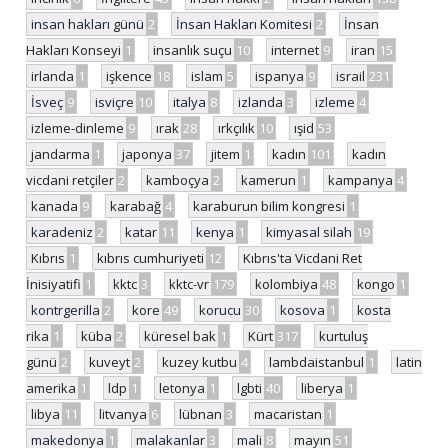
insan hakları günü
2
İnsan Hakları Komitesi
2
İnsan
Hakları Konseyi
1
insanlık suçu
10
internet
9
iran
15
irlanda
1
işkence
18
islam
5
ispanya
9
israil
231
İsveç
9
isviçre
10
italya
8
izlanda
3
izleme
4
izleme-dinleme
9
ırak
28
ırkçılık
10
ışid
53
jandarma
1
japonya
37
jitem
1
kadın
101
kadın
vicdani retçiler
2
kamboçya
2
kamerun
1
kampanya
4
kanada
9
karabağ
4
karaburun bilim kongresi
1
karadeniz
2
katar
11
kenya
1
kimyasal silah
19
Kıbrıs
1
kıbrıs cumhuriyeti
12
Kıbrıs'ta Vicdani Ret
İnisiyatifi
1
kktc
3
kktc-vr
179
kolombiya
48
kongo
1
kontrgerilla
2
kore
49
korucu
30
kosova
1
kosta
rika
1
küba
2
küresel bak
1
Kürt
317
kurtuluş
günü
2
kuveyt
2
kuzey kutbu
4
lambdaistanbul
1
latin
amerika
1
ldp
1
letonya
1
lgbti
40
liberya
1
libya
11
litvanya
6
lübnan
3
macaristan
1
makedonya
1
malakanlar
3
mali
8
mayın
51