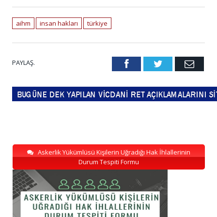
aihm
insan hakları
türkiye
PAYLAŞ.
Facebook
Twitter
Emai
Askerlik Yükümlüsü Kişilerin Uğradığı Hak İhlallerinin
Durum Tespiti Formu