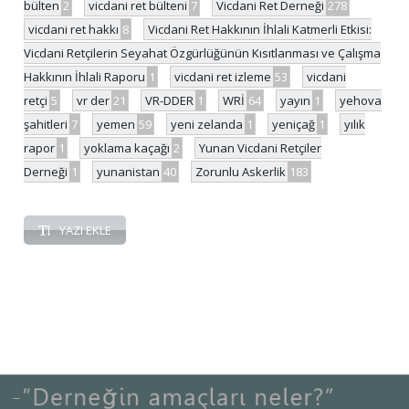
bülten
2
vicdani ret bülteni
7
Vicdani Ret Derneği
278
vicdani ret hakkı
8
Vicdani Ret Hakkının İhlali Katmerli Etkisi:
Vicdani Retçilerin Seyahat Özgürlüğünün Kısıtlanması ve Çalışma
Hakkının İhlali Raporu
1
vicdani ret izleme
53
vicdani
retçi
5
vr der
21
VR-DDER
1
WRİ
64
yayın
1
yehova
şahitleri
7
yemen
59
yeni zelanda
1
yeniçağ
1
yılık
rapor
1
yoklama kaçağı
2
Yunan Vicdani Retçiler
Derneği
1
yunanistan
40
Zorunlu Askerlik
183
YAZI EKLE