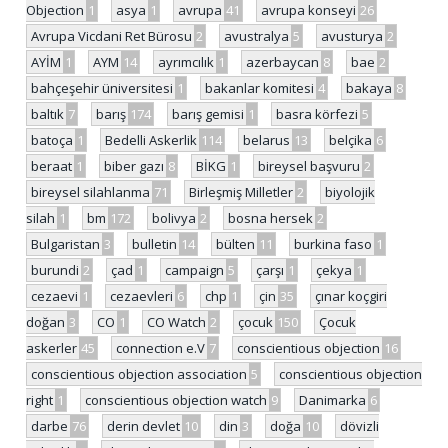
Objection
1
asya
1
avrupa
41
avrupa konseyi
26
Avrupa Vicdani Ret Bürosu
2
avustralya
5
avusturya
2
AYİM
1
AYM
14
ayrımcılık
1
azerbaycan
8
bae
2
bahçeşehir üniversitesi
1
bakanlar komitesi
4
bakaya
8
baltık
7
barış
174
barış gemisi
1
basra körfezi
5
batoça
1
Bedelli Askerlik
114
belarus
13
belçika
6
beraat
1
biber gazı
8
BİKG
1
bireysel başvuru
2
bireysel silahlanma
71
Birleşmiş Milletler
2
biyolojik
silah
1
bm
172
bolivya
2
bosna hersek
2
Bulgaristan
3
bulletin
14
bülten
11
burkina faso
1
burundi
2
çad
1
campaign
5
çarşı
1
çekya
1
cezaevi
1
cezaevleri
6
chp
1
çin
35
çınar koçgiri
doğan
3
CO
1
CO Watch
2
çocuk
150
Çocuk
askerler
45
connection e.V
7
conscientious objection
16
conscientious objection association
5
conscientious objection
right
1
conscientious objection watch
9
Danimarka
6
darbe
76
derin devlet
10
din
3
doğa
10
dövizli