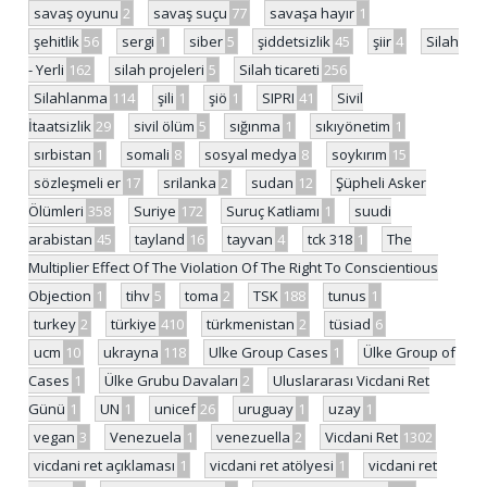
savaş oyunu
2
savaş suçu
77
savaşa hayır
1
şehitlik
56
sergi
1
siber
5
şiddetsizlik
45
şiir
4
Silah
- Yerli
162
silah projeleri
5
Silah ticareti
256
Silahlanma
114
şili
1
şiö
1
SIPRI
41
Sivil
İtaatsizlik
29
sivil ölüm
5
sığınma
1
sıkıyönetim
1
sırbistan
1
somali
8
sosyal medya
8
soykırım
15
sözleşmeli er
17
srilanka
2
sudan
12
Şüpheli Asker
Ölümleri
358
Suriye
172
Suruç Katliamı
1
suudi
arabistan
45
tayland
16
tayvan
4
tck 318
1
The
Multiplier Effect Of The Violation Of The Right To Conscientious
Objection
1
tihv
5
toma
2
TSK
188
tunus
1
turkey
2
türkiye
410
türkmenistan
2
tüsiad
6
ucm
10
ukrayna
118
Ulke Group Cases
1
Ülke Group of
Cases
1
Ülke Grubu Davaları
2
Uluslararası Vicdani Ret
Günü
1
UN
1
unicef
26
uruguay
1
uzay
1
vegan
3
Venezuela
1
venezuella
2
Vicdani Ret
1302
vicdani ret açıklaması
1
vicdani ret atölyesi
1
vicdani ret