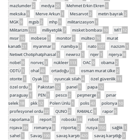
mazlumder
2
medya
25
Mehmet Erkin Ekren
1
meksika
1
Merve Arkun
1
Mesarvot
2
metin bayrak
2
MGK
9
mgsb
2
mhp
1
militarizasyon
1
Militarizm
123
milliyetçilik
7
misket bombası
10
MİT
12
mısır
16
mobese
1
monitor
1
mülteci
76
murat
kanatlı
21
myanmar
8
namibya
1
nato
107
nazizm
1
Netiwit Chotiphatphaisal
1
newroz
1
nijer
1
nijerya
8
nobel
9
norveç
3
nükleer
113
OAC
9
obama
2
ODTÜ
1
ohal
43
ortadoğu
15
osman murat ülke
2
otorite
1
Oyak
10
oyuncak silah
4
özel güvenlik
11
özel ordu
4
Pakistan
12
panel
1
papa
12
paraguay
1
PEN
1
pesco
2
peşmerge
1
pınar
selek
18
pkk
12
Polen Ünlü
1
polis
43
polonya
10
profesyonel ordu
22
QUNO
2
RAMALC
1
rapor
5
raporlama
1
report
3
roboski
34
robot
15
rojava
39
romanya
3
röportaj
2
rusya
150
sağlık
1
sahel
1
Savaş
190
savaş karşıtı
420
savaş karşıtlığı
3