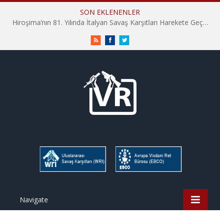
SON EKLENENLER
Hiroşima’nın 81. Yılında İtalyan Savaş Karşıtları Harekete Geçti: “Hatırlamak yeterli değil”
RSS
Facebook
Twitter
Navigate