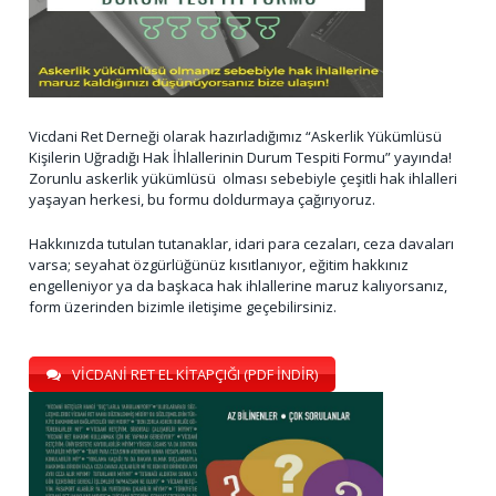
Vicdani Ret Derneği olarak hazırladığımız “Askerlik Yükümlüsü
Kişilerin Uğradığı Hak İhlallerinin Durum Tespiti Formu” yayında!
Zorunlu askerlik yükümlüsü olması sebebiyle çeşitli hak ihlalleri
yaşayan herkesi, bu formu doldurmaya çağırıyoruz.
Hakkınızda tutulan tutanaklar, idari para cezaları, ceza davaları
varsa; seyahat özgürlüğünüz kısıtlanıyor, eğitim hakkınız
engelleniyor ya da başkaca hak ihlallerine maruz kalıyorsanız,
form üzerinden bizimle iletişime geçebilirsiniz.
VİCDANİ RET EL KİTAPÇIĞI (PDF İNDİR)