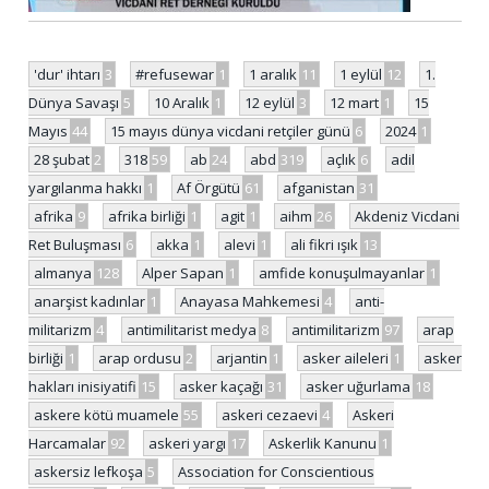
'dur' ihtarı
3
#refusewar
1
1 aralık
11
1 eylül
12
1.
Dünya Savaşı
5
10 Aralık
1
12 eylül
3
12 mart
1
15
Mayıs
44
15 mayıs dünya vicdani retçiler günü
6
2024
1
28 şubat
2
318
59
ab
24
abd
319
açlık
6
adil
yargılanma hakkı
1
Af Örgütü
61
afganistan
31
afrika
9
afrika birliği
1
agit
1
aihm
26
Akdeniz Vicdani
Ret Buluşması
6
akka
1
alevi
1
ali fikri ışık
13
almanya
128
Alper Sapan
1
amfide konuşulmayanlar
1
anarşist kadınlar
1
Anayasa Mahkemesi
4
anti-
militarizm
4
antimilitarist medya
8
antimilitarizm
97
arap
birliği
1
arap ordusu
2
arjantin
1
asker aileleri
1
asker
hakları inisiyatifi
15
asker kaçağı
31
asker uğurlama
18
askere kötü muamele
55
askeri cezaevi
4
Askeri
Harcamalar
92
askeri yargı
17
Askerlik Kanunu
1
askersiz lefkoşa
5
Association for Conscientious