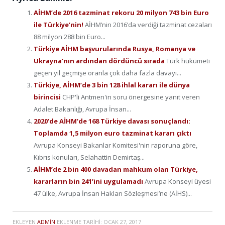
AİHM’de 2016 tazminat rekoru 20 milyon 743 bin Euro
ile Türkiye’nin!
AİHM’nin 2016’da verdiği tazminat cezaları
88 milyon 288 bin Euro...
Türkiye AİHM başvurularında Rusya, Romanya ve
Ukrayna’nın ardından dördüncü sırada
Türk hükümeti
geçen yıl geçmişe oranla çok daha fazla davayı...
Türkiye, AİHM’de 3 bin 128 ihlal kararı ile dünya
birincisi
CHP'li Antmen'in soru önergesine yanıt veren
Adalet Bakanlığı, Avrupa İnsan...
2020’de AİHM’de 168 Türkiye davası sonuçlandı:
Toplamda 1,5 milyon euro tazminat kararı çıktı
Avrupa Konseyi Bakanlar Komitesi'nin raporuna göre,
Kıbrıs konuları, Selahattin Demirtaş...
AİHM’de 2 bin 400 davadan mahkum olan Türkiye,
kararların bin 241’ini uygulamadı
Avrupa Konseyi üyesi
47 ülke, Avrupa İnsan Hakları Sözleşmesi’ne (AİHS)...
EKLEYEN
ADMIN
EKLENME TARIHI:
OCAK 27, 2017