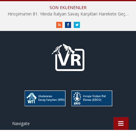
SON EKLENENLER
Hiroşima’nın 81. Yılında İtalyan Savaş Karşıtları Harekete Geçti: “Hatırlamak yeterli değil”
RSS
Facebook
Twitter
Navigate