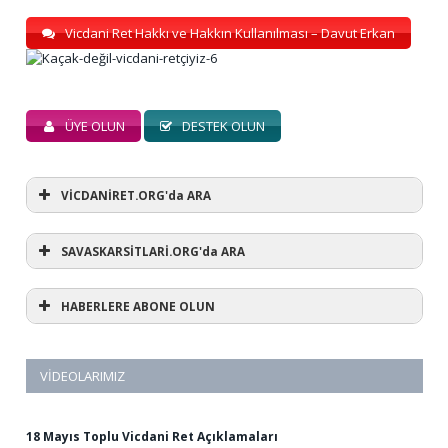
Vicdani Ret Hakkı ve Hakkın Kullanılması – Davut Erkan
ÜYE OLUN
DESTEK OLUN
VİCDANİRET.ORG'da ARA
SAVASKARSİTLARİ.ORG'da ARA
HABERLERE ABONE OLUN
VIDEOLARIMIZ
18 Mayıs Toplu Vicdani Ret Açıklamaları