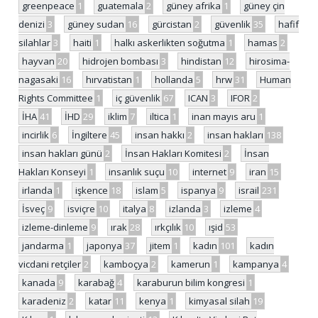
greenpeace
1
guatemala
2
güney afrika
1
güney çin
denizi
3
güney sudan
16
gürcistan
2
güvenlik
35
hafif
silahlar
3
haiti
1
halkı askerlikten soğutma
1
hamas
2
hayvan
20
hidrojen bombası
3
hindistan
12
hirosima-
nagasaki
16
hırvatistan
1
hollanda
5
hrw
31
Human
Rights Committee
1
iç güvenlik
67
ICAN
3
IFOR
2
İHA
41
İHD
29
iklim
7
iltica
1
inan mayıs aru
1
incirlik
6
İngiltere
45
insan hakkı
2
insan hakları
138
insan hakları günü
2
İnsan Hakları Komitesi
2
İnsan
Hakları Konseyi
1
insanlık suçu
10
internet
9
iran
15
irlanda
1
işkence
18
islam
5
ispanya
9
israil
231
İsveç
9
isviçre
10
italya
8
izlanda
3
izleme
4
izleme-dinleme
9
ırak
28
ırkçılık
10
ışid
53
jandarma
1
japonya
37
jitem
1
kadın
101
kadın
vicdani retçiler
2
kamboçya
2
kamerun
1
kampanya
4
kanada
9
karabağ
4
karaburun bilim kongresi
1
karadeniz
2
katar
11
kenya
1
kimyasal silah
19