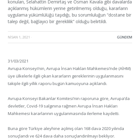
konuları, Selahattin Demirtaş ve Osman Kavala gibi davalarda
açıklanmış hükümlerin yerine getirilmemiş olduğu, kararların
uygulama yükümlülüğü taşıdığı, bu sorumluluğun “dostane bir
talep değil, bağlayıcı bir gereklilik” olduğu belirtildi.
NISAN 1, 2021
·
GÜNDEM
31/03/2021
Avrupa Konseyi’nin, Avrupa İnsan Hakları Mahkemesi’nde (AİHM)
üye ülkelerle ilgili çıkan kararların gereklerinin uygulanmasını
takiple ilgili yıllık raporu bugün kamuoyuna açıklandı.
Avrupa Konseyi Bakanlar Komitesi’nin raporuna göre, Avrupa’da
devletler, Covid-19 salgınına rağmen Avrupa İnsan Hakları
Mahkemesi kararlarının uygulanmasında ilerleme kaydetti.
Buna göre Türkiye aleyhine açılmış olan 168 dava 2020 yılında
sonuçlandı ve 624 dava daha sonuçlandırılmayı bekliyor.