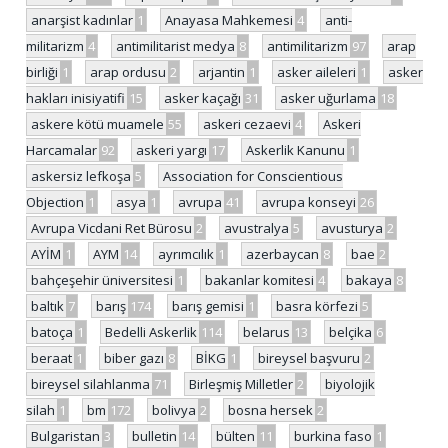
anarşist kadınlar
1
Anayasa Mahkemesi
4
anti-
militarizm
4
antimilitarist medya
8
antimilitarizm
97
arap
birliği
1
arap ordusu
2
arjantin
1
asker aileleri
1
asker
hakları inisiyatifi
15
asker kaçağı
31
asker uğurlama
18
askere kötü muamele
55
askeri cezaevi
4
Askeri
Harcamalar
92
askeri yargı
17
Askerlik Kanunu
1
askersiz lefkoşa
5
Association for Conscientious
Objection
1
asya
1
avrupa
41
avrupa konseyi
26
Avrupa Vicdani Ret Bürosu
2
avustralya
5
avusturya
2
AYİM
1
AYM
14
ayrımcılık
1
azerbaycan
8
bae
2
bahçeşehir üniversitesi
1
bakanlar komitesi
4
bakaya
8
baltık
7
barış
174
barış gemisi
1
basra körfezi
5
batoça
1
Bedelli Askerlik
114
belarus
13
belçika
6
beraat
1
biber gazı
8
BİKG
1
bireysel başvuru
2
bireysel silahlanma
71
Birleşmiş Milletler
2
biyolojik
silah
1
bm
172
bolivya
2
bosna hersek
2
Bulgaristan
3
bulletin
14
bülten
11
burkina faso
1