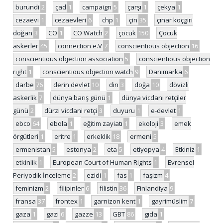
burundi
2
çad
1
campaign
5
çarşı
1
çekya
1
cezaevi
1
cezaevleri
6
chp
1
çin
35
çınar koçgiri
doğan
3
CO
1
CO Watch
2
çocuk
150
Çocuk
askerler
45
connection e.V
7
conscientious objection
16
conscientious objection association
5
conscientious objection
right
1
conscientious objection watch
9
Danimarka
6
darbe
76
derin devlet
10
din
3
doğa
10
dövizli
askerlik
7
dünya barış günü
1
dünya vicdani retçiler
günü
2
dürzi vicdani retçi
3
duyuru
1
e-devlet
1
ebco
64
ebola
1
eğitim zayiatı
1
ekoloji
3
emek
örgütleri
1
eritre
1
erkeklik
18
ermeni
5
ermenistan
5
estonya
2
eta
5
etiyopya
4
Etkiniz
1
etkinlik
1
European Court of Human Rights
1
Evrensel
Periyodik İnceleme
2
ezidi
1
fas
1
faşizm
4
feminizm
2
filipinler
6
filistin
36
Finlandiya
9
fransa
37
frontex
1
garnizon kent
1
gayrimüslim
7
gaza
1
gazi
6
gazze
13
GBT
86
gıda
1