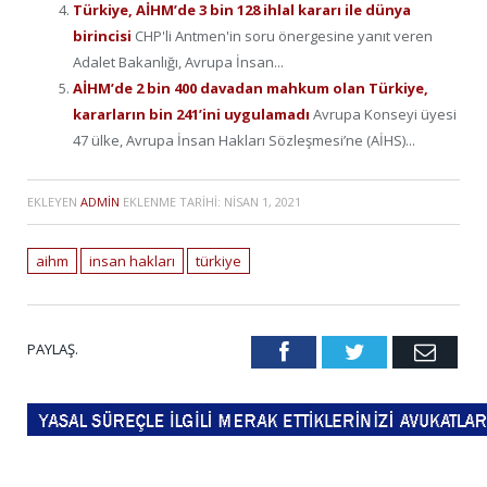
Türkiye, AİHM’de 3 bin 128 ihlal kararı ile dünya
birincisi
CHP'li Antmen'in soru önergesine yanıt veren
Adalet Bakanlığı, Avrupa İnsan...
AİHM’de 2 bin 400 davadan mahkum olan Türkiye,
kararların bin 241’ini uygulamadı
Avrupa Konseyi üyesi
47 ülke, Avrupa İnsan Hakları Sözleşmesi’ne (AİHS)...
EKLEYEN
ADMIN
EKLENME TARIHI:
NISAN 1, 2021
aihm
insan hakları
türkiye
PAYLAŞ.
Facebook
Twitter
Emai