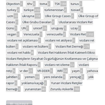
Objection
1
tihv
5
toma
2
TSK
188
tunus
1
turkey
2
türkiye
410
türkmenistan
2
tüsiad
6
ucm
10
ukrayna
118
Ulke Group Cases
1
Ülke Group of
Cases
1
Ülke Grubu Davaları
2
Uluslararası Vicdani Ret
Günü
1
UN
1
unicef
26
uruguay
1
uzay
1
vegan
3
Venezuela
1
venezuella
2
Vicdani Ret
1302
vicdani ret açıklaması
1
vicdani ret atölyesi
1
vicdani ret
bülten
2
vicdani ret bülteni
7
Vicdani Ret Derneği
278
vicdani ret hakkı
8
Vicdani Ret Hakkının İhlali Katmerli Etkisi:
Vicdani Retçilerin Seyahat Özgürlüğünün Kısıtlanması ve Çalışma
Hakkının İhlali Raporu
1
vicdani ret izleme
53
vicdani
retçi
5
vr der
21
VR-DDER
1
WRİ
64
yayın
1
yehova
şahitleri
7
yemen
59
yeni zelanda
1
yeniçağ
1
yılık
rapor
1
yoklama kaçağı
2
Yunan Vicdani Retçiler
Derneği
1
yunanistan
40
Zorunlu Askerlik
183
YAZI EKLE