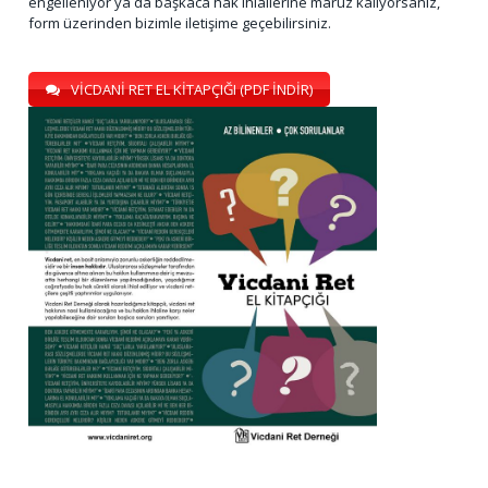
engelleniyor ya da başkaca hak ihlallerine maruz kalıyorsanız,
form üzerinden bizimle iletişime geçebilirsiniz.
VİCDANİ RET EL KİTAPÇIĞI (PDF İNDİR)