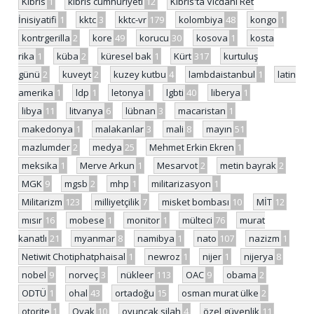
Kıbrıs
1
kıbrıs cumhuriyeti
12
Kıbrıs'ta Vicdani Ret
İnisiyatifi
1
kktc
3
kktc-vr
179
kolombiya
48
kongo
1
kontrgerilla
2
kore
49
korucu
30
kosova
1
kosta
rika
1
küba
2
küresel bak
1
Kürt
317
kurtuluş
günü
2
kuveyt
2
kuzey kutbu
4
lambdaistanbul
1
latin
amerika
1
ldp
1
letonya
1
lgbti
40
liberya
1
libya
11
litvanya
6
lübnan
3
macaristan
1
makedonya
1
malakanlar
3
mali
8
mayın
51
mazlumder
2
medya
25
Mehmet Erkin Ekren
1
meksika
1
Merve Arkun
1
Mesarvot
2
metin bayrak
2
MGK
9
mgsb
2
mhp
1
militarizasyon
1
Militarizm
123
milliyetçilik
7
misket bombası
10
MİT
12
mısır
16
mobese
1
monitor
1
mülteci
76
murat
kanatlı
21
myanmar
8
namibya
1
nato
107
nazizm
1
Netiwit Chotiphatphaisal
1
newroz
1
nijer
1
nijerya
8
nobel
9
norveç
3
nükleer
113
OAC
9
obama
2
ODTÜ
1
ohal
43
ortadoğu
15
osman murat ülke
2
otorite
1
Oyak
10
oyuncak silah
4
özel güvenlik
11