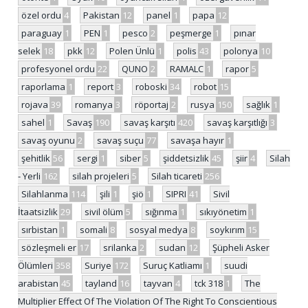
özel ordu
4
Pakistan
12
panel
1
papa
12
paraguay
1
PEN
1
pesco
2
peşmerge
1
pınar
selek
18
pkk
12
Polen Ünlü
1
polis
43
polonya
10
profesyonel ordu
22
QUNO
2
RAMALC
1
rapor
5
raporlama
1
report
3
roboski
34
robot
15
rojava
39
romanya
3
röportaj
2
rusya
150
sağlık
1
sahel
1
Savaş
190
savaş karşıtı
420
savaş karşıtlığı
3
savaş oyunu
2
savaş suçu
77
savaşa hayır
1
şehitlik
56
sergi
1
siber
5
şiddetsizlik
45
şiir
4
Silah
- Yerli
162
silah projeleri
5
Silah ticareti
256
Silahlanma
114
şili
1
şiö
1
SIPRI
41
Sivil
İtaatsizlik
29
sivil ölüm
5
sığınma
1
sıkıyönetim
1
sırbistan
1
somali
8
sosyal medya
8
soykırım
15
sözleşmeli er
17
srilanka
2
sudan
12
Şüpheli Asker
Ölümleri
358
Suriye
172
Suruç Katliamı
1
suudi
arabistan
45
tayland
16
tayvan
4
tck 318
1
The
Multiplier Effect Of The Violation Of The Right To Conscientious