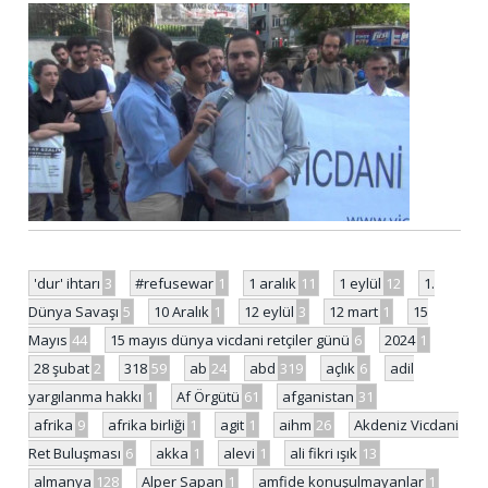
'dur' ihtarı
3
#refusewar
1
1 aralık
11
1 eylül
12
1.
Dünya Savaşı
5
10 Aralık
1
12 eylül
3
12 mart
1
15
Mayıs
44
15 mayıs dünya vicdani retçiler günü
6
2024
1
28 şubat
2
318
59
ab
24
abd
319
açlık
6
adil
yargılanma hakkı
1
Af Örgütü
61
afganistan
31
afrika
9
afrika birliği
1
agit
1
aihm
26
Akdeniz Vicdani
Ret Buluşması
6
akka
1
alevi
1
ali fikri ışık
13
almanya
128
Alper Sapan
1
amfide konuşulmayanlar
1