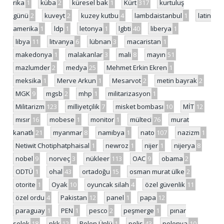
rika
1
küba
2
küresel bak
1
Kürt
317
kurtuluş
günü
2
kuveyt
2
kuzey kutbu
4
lambdaistanbul
1
latin
amerika
1
ldp
1
letonya
1
lgbti
40
liberya
1
libya
11
litvanya
6
lübnan
3
macaristan
1
makedonya
1
malakanlar
3
mali
8
mayın
51
mazlumder
2
medya
25
Mehmet Erkin Ekren
1
meksika
1
Merve Arkun
1
Mesarvot
2
metin bayrak
2
MGK
9
mgsb
2
mhp
1
militarizasyon
1
Militarizm
123
milliyetçilik
7
misket bombası
10
MİT
12
mısır
16
mobese
1
monitor
1
mülteci
76
murat
kanatlı
21
myanmar
8
namibya
1
nato
107
nazizm
1
Netiwit Chotiphatphaisal
1
newroz
1
nijer
1
nijerya
8
nobel
9
norveç
3
nükleer
113
OAC
9
obama
2
ODTÜ
1
ohal
43
ortadoğu
15
osman murat ülke
2
otorite
1
Oyak
10
oyuncak silah
4
özel güvenlik
11
özel ordu
4
Pakistan
12
panel
1
papa
12
paraguay
1
PEN
1
pesco
2
peşmerge
1
pınar
selek
18
pkk
12
Polen Ünlü
1
polis
43
polonya
10