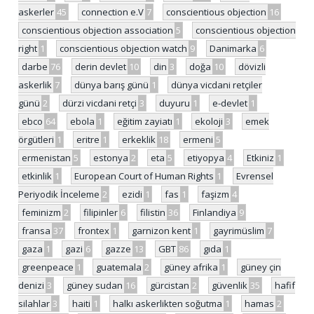
askerler
45
connection e.V
7
conscientious objection
16
conscientious objection association
5
conscientious objection
right
1
conscientious objection watch
9
Danimarka
6
darbe
76
derin devlet
10
din
3
doğa
10
dövizli
askerlik
7
dünya barış günü
1
dünya vicdani retçiler
günü
2
dürzi vicdani retçi
3
duyuru
1
e-devlet
1
ebco
64
ebola
1
eğitim zayiatı
1
ekoloji
3
emek
örgütleri
1
eritre
1
erkeklik
18
ermeni
5
ermenistan
5
estonya
2
eta
5
etiyopya
4
Etkiniz
1
etkinlik
1
European Court of Human Rights
1
Evrensel
Periyodik İnceleme
2
ezidi
1
fas
1
faşizm
4
feminizm
2
filipinler
6
filistin
36
Finlandiya
9
fransa
37
frontex
1
garnizon kent
1
gayrimüslim
7
gaza
1
gazi
6
gazze
13
GBT
86
gıda
1
greenpeace
1
guatemala
2
güney afrika
1
güney çin
denizi
3
güney sudan
16
gürcistan
2
güvenlik
35
hafif
silahlar
3
haiti
1
halkı askerlikten soğutma
1
hamas
2