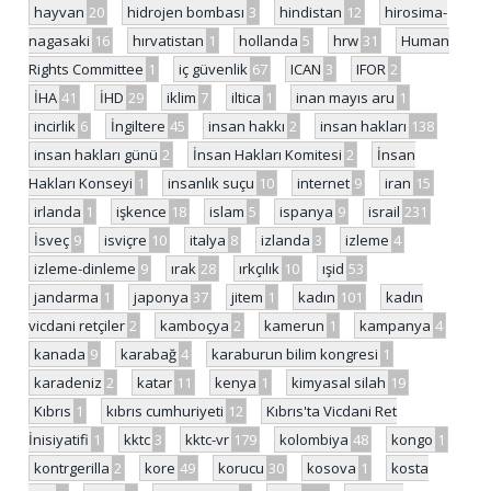
hayvan
20
hidrojen bombası
3
hindistan
12
hirosima-
nagasaki
16
hırvatistan
1
hollanda
5
hrw
31
Human
Rights Committee
1
iç güvenlik
67
ICAN
3
IFOR
2
İHA
41
İHD
29
iklim
7
iltica
1
inan mayıs aru
1
incirlik
6
İngiltere
45
insan hakkı
2
insan hakları
138
insan hakları günü
2
İnsan Hakları Komitesi
2
İnsan
Hakları Konseyi
1
insanlık suçu
10
internet
9
iran
15
irlanda
1
işkence
18
islam
5
ispanya
9
israil
231
İsveç
9
isviçre
10
italya
8
izlanda
3
izleme
4
izleme-dinleme
9
ırak
28
ırkçılık
10
ışid
53
jandarma
1
japonya
37
jitem
1
kadın
101
kadın
vicdani retçiler
2
kamboçya
2
kamerun
1
kampanya
4
kanada
9
karabağ
4
karaburun bilim kongresi
1
karadeniz
2
katar
11
kenya
1
kimyasal silah
19
Kıbrıs
1
kıbrıs cumhuriyeti
12
Kıbrıs'ta Vicdani Ret
İnisiyatifi
1
kktc
3
kktc-vr
179
kolombiya
48
kongo
1
kontrgerilla
2
kore
49
korucu
30
kosova
1
kosta