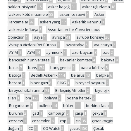
hakları inisiyatifi
15
asker kaçağı
31
asker uğurlama
18
askere kötü muamele
55
askeri cezaevi
4
Askeri
Harcamalar
92
askeri yargı
17
Askerlik Kanunu
1
askersiz lefkoşa
5
Association for Conscientious
Objection
1
asya
1
avrupa
41
avrupa konseyi
26
Avrupa Vicdani Ret Bürosu
2
avustralya
5
avusturya
2
AYİM
1
AYM
14
ayrımcılık
1
azerbaycan
8
bae
2
bahçeşehir üniversitesi
1
bakanlar komitesi
4
bakaya
8
baltık
7
barış
174
barış gemisi
1
basra körfezi
5
batoça
1
Bedelli Askerlik
114
belarus
13
belçika
6
beraat
1
biber gazı
8
BİKG
1
bireysel başvuru
2
bireysel silahlanma
71
Birleşmiş Milletler
2
biyolojik
silah
1
bm
172
bolivya
2
bosna hersek
2
Bulgaristan
3
bulletin
14
bülten
11
burkina faso
1
burundi
2
çad
1
campaign
5
çarşı
1
çekya
1
cezaevi
1
cezaevleri
6
chp
1
çin
35
çınar koçgiri
doğan
3
CO
1
CO Watch
2
çocuk
150
Çocuk