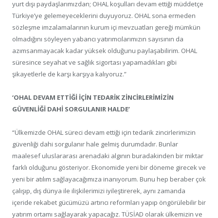
yurt dışı paydaşlarımızdan; OHAL koşulları devam ettiği müddetçe
Türkiye’ye gelemeyeceklerini duyuyoruz. OHAL sona ermeden
sözleşme imzalamalarının kurum içi mevzuatları gereği mümkün
olmadığını söyleyen yabancı yatırımcılarımızın sayısının da
azımsanmayacak kadar yüksek olduğunu paylaşabilirim. OHAL
süresince seyahat ve sağlık sigortası yapamadıkları gibi
şikayetlerle de karşı karşıya kalıyoruz.”
‘OHAL DEVAM ETTİĞİ İÇİN TEDARİK ZİNCİRLERİMİZİN
GÜVENLİĞİ DAHİ SORGULANIR HALDE’
“Ülkemizde OHAL süreci devam ettiği için tedarik zincirlerimizin
güvenliği dahi sorgulanır hale gelmiş durumdadır. Bunlar
maalesef uluslararası arenadaki algının buradakinden bir miktar
farklı olduğunu gösteriyor. Ekonomide yeni bir döneme girecek ve
yeni bir atılım sağlayacağımıza inanıyorum. Bunu hep beraber çok
çalışıp, dış dünya ile ilişkilerimizi iyileştirerek, aynı zamanda
içeride rekabet gücümüzü artırıcı reformları yapıp öngörülebilir bir
yatırım ortamı sağlayarak yapacağız. TÜSİAD olarak ülkemizin ve