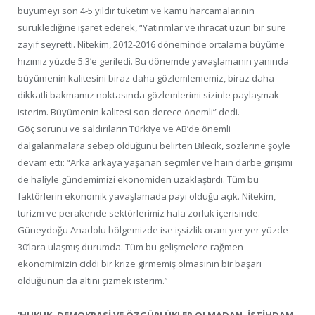
büyümeyi son 4-5 yıldır tüketim ve kamu harcamalarının
sürüklediğine işaret ederek, “Yatırımlar ve ihracat uzun bir süre
zayıf seyretti. Nitekim, 2012-2016 döneminde ortalama büyüme
hızımız yüzde 5.3’e geriledi. Bu dönemde yavaşlamanın yanında
büyümenin kalitesini biraz daha gözlemlememiz, biraz daha
dikkatli bakmamız noktasında gözlemlerimi sizinle paylaşmak
isterim. Büyümenin kalitesi son derece önemli” dedi.
Göç sorunu ve saldırıların Türkiye ve AB’de önemli
dalgalanmalara sebep olduğunu belirten Bilecik, sözlerine şöyle
devam etti: “Arka arkaya yaşanan seçimler ve hain darbe girişimi
de haliyle gündemimizi ekonomiden uzaklaştırdı. Tüm bu
faktörlerin ekonomik yavaşlamada payı olduğu açık. Nitekim,
turizm ve perakende sektörlerimiz hala zorluk içerisinde.
Güneydoğu Anadolu bölgemizde ise işsizlik oranı yer yer yüzde
30’lara ulaşmış durumda. Tüm bu gelişmelere rağmen
ekonomimizin ciddi bir krize girmemiş olmasının bir başarı
olduğunun da altını çizmek isterim.”
‘HUKUK, DEMOKRASİ VE ÖZGÜRLÜKLER OLMADAN, İSTİHDAM