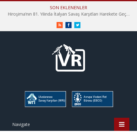
SON EKLENENLER
Hiroşima’nın 81. Yılında İtalyan Savaş Karşıtları Harekete Geçti: “Hatırlamak yeterli değil”
RSS
Facebook
Twitter
Navigate