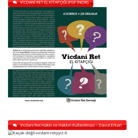
VİCDANİ RET EL KİTAPÇIĞI (PDF İNDİR)
Vicdani Ret Hakkı ve Hakkın Kullanılması – Davut Erkan