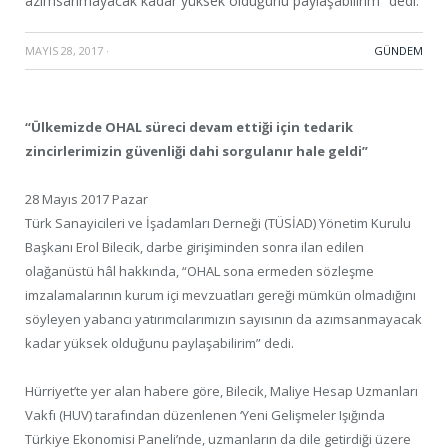
azımsanmayacak kadar yüksek olduğunu paylaşabilirim” dedi.
MAYIS 28, 2017
·
GÜNDEM
“Ülkemizde OHAL süreci devam ettiği için tedarik
zincirlerimizin güvenliği dahi sorgulanır hale geldi”
28 Mayıs 2017 Pazar
Türk Sanayicileri ve İşadamları Derneği (TÜSİAD) Yönetim Kurulu
Başkanı Erol Bilecik, darbe girişiminden sonra ilan edilen
olağanüstü hâl hakkında, “OHAL sona ermeden sözleşme
imzalamalarının kurum içi mevzuatları gereği mümkün olmadığını
söyleyen yabancı yatırımcılarımızın sayısının da azımsanmayacak
kadar yüksek olduğunu paylaşabilirim” dedi.
Hürriyet’te yer alan habere göre, Bilecik, Maliye Hesap Uzmanları
Vakfı (HUV) tarafından düzenlenen ‘Yeni Gelişmeler Işığında
Türkiye Ekonomisi Paneli’nde, uzmanların da dile getirdiği üzere