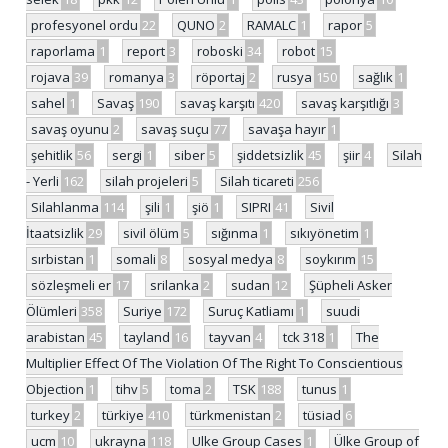
profesyonel ordu
22
QUNO
2
RAMALC
1
rapor
5
raporlama
1
report
3
roboski
34
robot
15
rojava
39
romanya
3
röportaj
2
rusya
150
sağlık
1
sahel
1
Savaş
190
savaş karşıtı
420
savaş karşıtlığı
3
savaş oyunu
2
savaş suçu
77
savaşa hayır
1
şehitlik
56
sergi
1
siber
5
şiddetsizlik
45
şiir
4
Silah
- Yerli
162
silah projeleri
5
Silah ticareti
256
Silahlanma
114
şili
1
şiö
1
SIPRI
41
Sivil
İtaatsizlik
29
sivil ölüm
5
sığınma
1
sıkıyönetim
1
sırbistan
1
somali
8
sosyal medya
8
soykırım
15
sözleşmeli er
17
srilanka
2
sudan
12
Şüpheli Asker
Ölümleri
358
Suriye
172
Suruç Katliamı
1
suudi
arabistan
45
tayland
16
tayvan
4
tck 318
1
The
Multiplier Effect Of The Violation Of The Right To Conscientious
Objection
1
tihv
5
toma
2
TSK
188
tunus
1
turkey
2
türkiye
410
türkmenistan
2
tüsiad
6
ucm
10
ukrayna
118
Ulke Group Cases
1
Ülke Group of