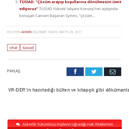
TÜSİAD: “Çözüm arayışı koşullarına dönülmesini ümit
ediyoruz”
TÜSİAD Yüksek İstişare Konseyi'nin açılışında
konuşan Cansen Başaran Symes, "çözüm...
EKLEYEN
ADMIN
EKLENME TARIHI:
MAYIS 28, 2017
ohal
tüsiad
PAYLAŞ.
Facebook
Twitter
Emai
Askerlik Yükümlüsü Kişilerin Uğradığı Hak İhlallerinin