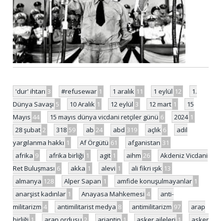
'dur' ihtarı
3
#refusewar
1
1 aralık
11
1 eylül
12
1.
Dünya Savaşı
5
10 Aralık
1
12 eylül
3
12 mart
1
15
Mayıs
44
15 mayıs dünya vicdani retçiler günü
6
2024
1
28 şubat
2
318
59
ab
24
abd
319
açlık
6
adil
yargılanma hakkı
1
Af Örgütü
61
afganistan
31
afrika
9
afrika birliği
1
agit
1
aihm
26
Akdeniz Vicdani
Ret Buluşması
6
akka
1
alevi
1
ali fikri ışık
13
almanya
128
Alper Sapan
1
amfide konuşulmayanlar
1
anarşist kadınlar
1
Anayasa Mahkemesi
4
anti-
militarizm
4
antimilitarist medya
8
antimilitarizm
97
arap
birliği
1
arap ordusu
2
arjantin
1
asker aileleri
1
asker