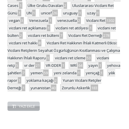
Cases
1
Ülke Grubu Davaları
2
Uluslararası Vicdani Ret
Günü
1
UN
1
unicef
26
uruguay
1
uzay
1
vegan
3
Venezuela
1
venezuella
2
Vicdani Ret
1302
vicdani ret açıklaması
1
vicdani ret atölyesi
1
vicdani ret
bülten
2
vicdani ret bülteni
7
Vicdani Ret Derneği
278
vicdani ret hakkı
8
Vicdani Ret Hakkının İhlali Katmerli Etkisi:
Vicdani Retçilerin Seyahat Özgürlüğünün Kısıtlanması ve Çalışma
Hakkının İhlali Raporu
1
vicdani ret izleme
53
vicdani
retçi
5
vr der
21
VR-DDER
1
WRİ
64
yayın
1
yehova
şahitleri
7
yemen
59
yeni zelanda
1
yeniçağ
1
yılık
rapor
1
yoklama kaçağı
2
Yunan Vicdani Retçiler
Derneği
1
yunanistan
40
Zorunlu Askerlik
183
YAZI EKLE