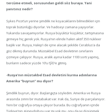
tercüme etmeli, sorusundan geldi söz buraya. Yani
yanıtınız nedir?
Sykes Picot’un yerine şimdilik ne koyacaklarını bilmedikleri için
toprak bütünlüğü diyorlar. Ve hadiseyi zamana yayıyorlar.
Yukarıda savaşamıyorlar. Rusya büyüktür küçüktür, tartışmasına
girmeye hiç gerek yok. Rusya’nın elinde halen aktif 350 nükleer
başlık var. Rusya, Halep’i de içine alacak şekilde Cerablus’a da
göz dikmiş durumda. Müstakbel Esad devletinin sınırlarını
çizmeye çalışıyor. Rusya, aralık ayına kadar 1100 sorti yapmış,
bunların sadece yüzde 10’u IŞİD’e gitmiş.
-Rusya’nın müstakbel Esad devletini kurma adımlarına
Amerika “buyrun” mu diyor?
Şimdilik buyrun, diyor. Başlangıçta söyledim. Amerika ve Rusya
arasında zımni bir mutabakat var. Irak da, Suriye de parçalanıyor.
Yeni bir coğrafya ortaya çıkıyor burada. Bu coğrafyanın içinde
Türkiye’nin güneydoğusu var mı yok mu, onu da iyi düşünmek