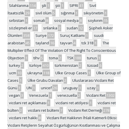
Silahlanma
114
şili
1
şiö
1
SIPRI
41
Sivil
İtaatsizlik
29
sivil ölüm
5
sığınma
1
sıkıyönetim
1
sırbistan
1
somali
8
sosyal medya
8
soykırım
15
sözleşmeli er
17
srilanka
2
sudan
12
Şüpheli Asker
Ölümleri
358
Suriye
172
Suruç Katliamı
1
suudi
arabistan
45
tayland
16
tayvan
4
tck 318
1
The
Multiplier Effect Of The Violation Of The Right To Conscientious
Objection
1
tihv
5
toma
2
TSK
188
tunus
1
turkey
2
türkiye
410
türkmenistan
2
tüsiad
6
ucm
10
ukrayna
118
Ulke Group Cases
1
Ülke Group of
Cases
1
Ülke Grubu Davaları
2
Uluslararası Vicdani Ret
Günü
1
UN
1
unicef
26
uruguay
1
uzay
1
vegan
3
Venezuela
1
venezuella
2
Vicdani Ret
1302
vicdani ret açıklaması
1
vicdani ret atölyesi
1
vicdani ret
bülten
2
vicdani ret bülteni
7
Vicdani Ret Derneği
278
vicdani ret hakkı
8
Vicdani Ret Hakkının İhlali Katmerli Etkisi:
Vicdani Retçilerin Seyahat Özgürlüğünün Kısıtlanması ve Çalışma