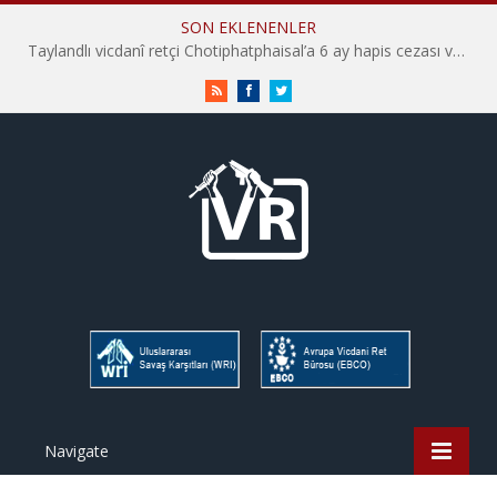
SON EKLENENLER
Taylandlı vicdanî retçi Chotiphatphaisal’a 6 ay hapis cezası verildi
RSS
Facebook
Twitter
Navigate