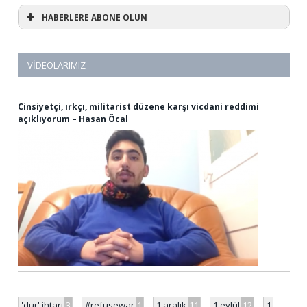
HABERLERE ABONE OLUN
VIDEOLARIMIZ
Cinsiyetçi, ırkçı, militarist düzene karşı vicdani reddimi
açıklıyorum – Hasan Öcal
'dur' ihtarı
3
#refusewar
1
1 aralık
11
1 eylül
12
1.