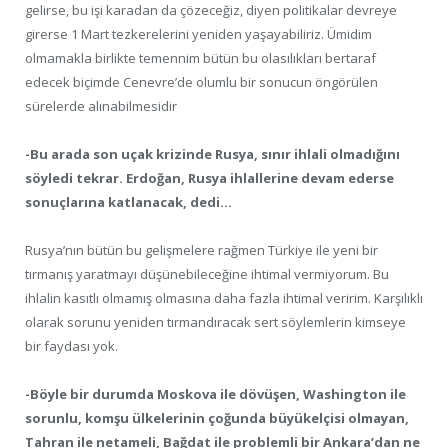
gelirse, bu işi karadan da çözeceğiz, diyen politikalar devreye
girerse 1 Mart tezkerelerini yeniden yaşayabiliriz. Ümidim
olmamakla birlikte temennim bütün bu olasılıkları bertaraf
edecek biçimde Cenevre’de olumlu bir sonucun öngörülen
sürelerde alınabilmesidir
-Bu arada son uçak krizinde Rusya, sınır ihlali olmadığını
söyledi tekrar. Erdoğan, Rusya ihlallerine devam ederse
sonuçlarına katlanacak, dedi…
Rusya’nın bütün bu gelişmelere rağmen Türkiye ile yeni bir
tırmanış yaratmayı düşünebileceğine ihtimal vermiyorum. Bu
ihlalin kasıtlı olmamış olmasına daha fazla ihtimal veririm. Karşılıklı
olarak sorunu yeniden tırmandıracak sert söylemlerin kimseye
bir faydası yok.
-Böyle bir durumda Moskova ile dövüşen, Washington ile
sorunlu, komşu ülkelerinin çoğunda büyükelçisi olmayan,
Tahran ile netameli, Bağdat ile problemli bir Ankara’dan ne