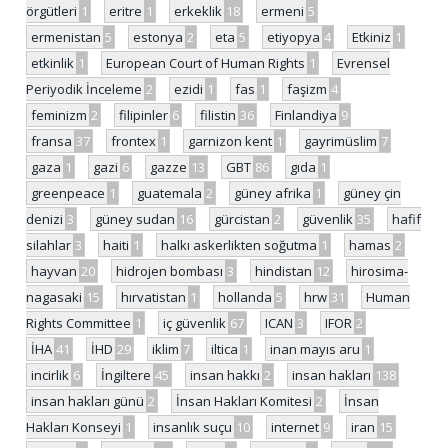
örgütleri
1
eritre
1
erkeklik
18
ermeni
5
ermenistan
5
estonya
2
eta
5
etiyopya
4
Etkiniz
1
etkinlik
1
European Court of Human Rights
1
Evrensel
Periyodik İnceleme
2
ezidi
1
fas
1
faşizm
4
feminizm
2
filipinler
6
filistin
36
Finlandiya
9
fransa
37
frontex
1
garnizon kent
1
gayrimüslim
7
gaza
1
gazi
6
gazze
13
GBT
86
gıda
1
greenpeace
1
guatemala
2
güney afrika
1
güney çin
denizi
3
güney sudan
16
gürcistan
2
güvenlik
35
hafif
silahlar
3
haiti
1
halkı askerlikten soğutma
1
hamas
2
hayvan
20
hidrojen bombası
3
hindistan
12
hirosima-
nagasaki
15
hırvatistan
1
hollanda
5
hrw
31
Human
Rights Committee
1
iç güvenlik
67
ICAN
3
IFOR
2
İHA
41
İHD
29
iklim
7
iltica
1
inan mayıs aru
1
incirlik
6
İngiltere
45
insan hakkı
2
insan hakları
138
insan hakları günü
2
İnsan Hakları Komitesi
2
İnsan
Hakları Konseyi
1
insanlık suçu
10
internet
9
iran
15