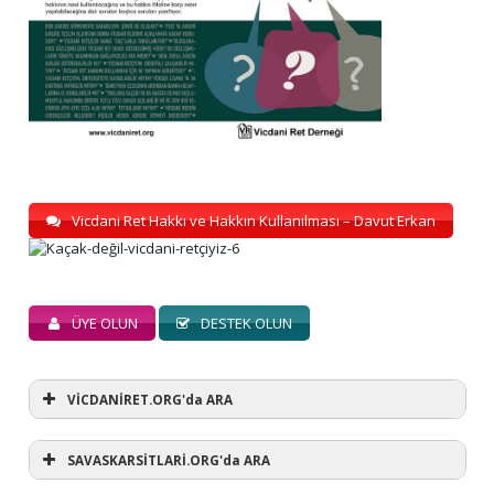
Vicdani Ret Hakkı ve Hakkın Kullanılması – Davut Erkan
ÜYE OLUN
DESTEK OLUN
VİCDANİRET.ORG'da ARA
SAVASKARSİTLARİ.ORG'da ARA