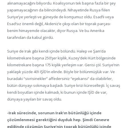
alınamayacağını biliyordu. Koalisyonun tek başına fazla bir şey
yapamayacağının da bilincindeydi. Nihayetinde Rusya fiilen
Suriye’ye yerleşti ve güneyde de komşumuz oldu. Esad’lı veya
Esad’sız önemli değil, Akdeniz’e çıkışı olan bir toprak parçası
benim himayemde olacaktır, diyor Rusya. Ve bu Amerika
tarafından da kabul gördü.
Suriye de Irak gibi kendi içinde bölündü. Halep ve Şam’da
kilometrekare başına 250’şer kişilik, Kuzey’deki Kürt bölgesinde
kilometrekare başına 175 kişilik yerleşim var. Gerisi çöl. Suriye’nin
yaklaşık yüzde 40’ı IŞİD’in elinde. Böyle bir bölünmüşlük var. Ve
buradaki “sivrisinekler” affedersiniz “eşekarısı” da olabilirler,
bütün dünyayı sokmaya başladı. Suriye krizi küreselleşti. İç savaş
kendi boyutları içinde kalmadı, ki bunun içinde IŞİD de var,
dünyaya yayılan bir savaş oldu.
-Irak sürecinde, sorunun Irak’ın bütünlüğü içinde
çözümlenmesi gerektiğini duyduk hep. Şimdi Cenevre
eşliğinde çözümün Suriye’nin toprak bütünlüğü içinde