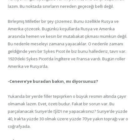
lazım. Bu noktada sınırların nereden geçeceği belli değil.
Birleşmiş Milletler bir şey çözemez. Bunu özellikle Rusya ve
Amerika çözecek. Bugünkü koşullarda Rusya ve Amerika
arasında hemen ve kesin bir mutabakat çıkması mümkün değil.
Bu nedenle meseleyi zamana yayacaklar. O nedenle zamanı
geldiğinde yeni bir Sykes Picot ile biz bunu hallederiz, tavrı var.
1920’deki Sykes Picot’da İngiltere ve Fransa vardı. Bugün roller
Amerika ve Rusya’da.
-Cenevre’ye buradan bakın, mı diyorsunuz?
Yukarıda bir yerde filler tepişirken o büyük resmin altında çayır
olmamak lazım. Evet, özeti budur. Fakat bir sorun var. Bu
parçalanacak Suriye’de IŞİD’i ne yapacaksınız? Suriye’de yüzde
40, Irak’ta yüzde 30 olmak üzere yüzde 70’ye yakın toprağı var o
coğrafyada.