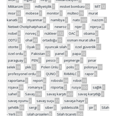
Militarizm
123
milliyetçilik
7
misket bombası
10
MİT
12
mısır
16
mobese
1
monitor
1
mülteci
76
murat
kanatlı
21
myanmar
8
namibya
1
nato
107
nazizm
1
Netiwit Chotiphatphaisal
1
newroz
1
nijer
1
nijerya
8
nobel
9
norveç
3
nükleer
112
OAC
9
obama
2
ODTÜ
1
ohal
43
ortadoğu
15
osman murat ülke
2
otorite
1
Oyak
10
oyuncak silah
4
özel güvenlik
11
özel ordu
4
Pakistan
12
panel
1
papa
12
paraguay
1
PEN
1
pesco
2
peşmerge
1
pınar
selek
18
pkk
12
Polen Ünlü
1
polis
43
polonya
10
profesyonel ordu
22
QUNO
2
RAMALC
1
rapor
5
raporlama
1
report
3
roboski
34
robot
15
rojava
39
romanya
3
röportaj
2
rusya
150
sağlık
1
sahel
1
Savaş
190
savaş karşıtı
420
savaş karşıtlığı
3
savaş oyunu
2
savaş suçu
77
savaşa hayır
1
şehitlik
56
sergi
1
siber
5
şiddetsizlik
45
şiir
4
Silah
- Yerli
162
silah projeleri
5
Silah ticareti
256