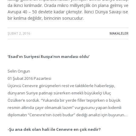
da ikinci kırılmadır. Orada mikro milliyetçilik ön plana gelmiş ve
Avrupa 40 – 50 devlete kadar çıkmıştır. İkinci Dünya Savaşı ise
bir kırılma değildir, birincinin sonucudur.
ŞUBAT 2, 2016
·
MAKALELER
‘Esad’ın Suriyesi Rusya’nın mandası oldu’
Selin Ongun
01 Şubat 2016 Pazartesi
Üçüncü Cenevre görüşmeleri rest ve taktiklerle haberleşip,
dünyanın Suriye patinajı sürerken emekli büyükelçi Uluç
Özülker’e sorduk. “Yukarıda bir yerde filler tepişirken o büyük
resmin altında çayır olmamak lazım” vurgusunu yapan kıdemli
diplomatın “Cenevre’nin özeti budur” dediği analizi için buyurun…
-Şu ana dek olan hali ile Cenevre en çok nedir?