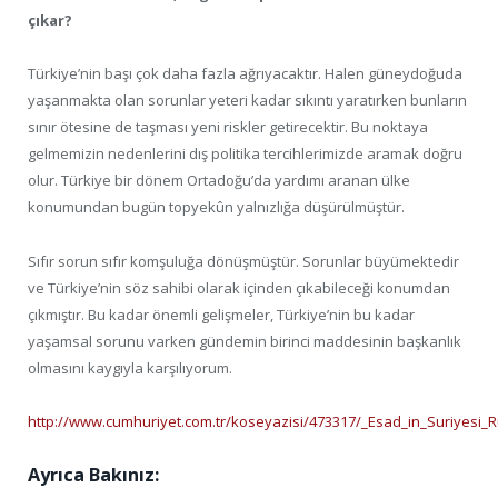
çıkar?
Türkiye’nin başı çok daha fazla ağrıyacaktır. Halen güneydoğuda
yaşanmakta olan sorunlar yeteri kadar sıkıntı yaratırken bunların
sınır ötesine de taşması yeni riskler getirecektir. Bu noktaya
gelmemizin nedenlerini dış politika tercihlerimizde aramak doğru
olur. Türkiye bir dönem Ortadoğu’da yardımı aranan ülke
konumundan bugün topyekûn yalnızlığa düşürülmüştür.
Sıfır sorun sıfır komşuluğa dönüşmüştür. Sorunlar büyümektedir
ve Türkiye’nin söz sahibi olarak içinden çıkabileceği konumdan
çıkmıştır. Bu kadar önemli gelişmeler, Türkiye’nin bu kadar
yaşamsal sorunu varken gündemin birinci maddesinin başkanlık
olmasını kaygıyla karşılıyorum.
http://www.cumhuriyet.com.tr/koseyazisi/473317/_Esad_in_Suriyesi_
Ayrıca Bakınız: