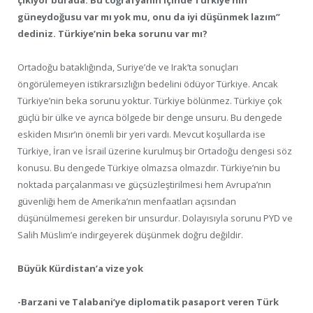
güneydoğusu var mı yok mu, onu da iyi düşünmek lazım”
dediniz. Türkiye’nin beka sorunu var mı?
Ortadoğu bataklığında, Suriye’de ve Irak’ta sonuçları
öngörülemeyen istikrarsızlığın bedelini ödüyor Türkiye. Ancak
Türkiye’nin beka sorunu yoktur. Türkiye bölünmez. Türkiye çok
güçlü bir ülke ve ayrıca bölgede bir denge unsuru. Bu dengede
eskiden Mısır’ın önemli bir yeri vardı. Mevcut koşullarda ise
Türkiye, İran ve İsrail üzerine kurulmuş bir Ortadoğu dengesi söz
konusu. Bu dengede Türkiye olmazsa olmazdır. Türkiye’nin bu
noktada parçalanması ve güçsüzleştirilmesi hem Avrupa’nın
güvenliği hem de Amerika’nın menfaatları açısından
düşünülmemesi gereken bir unsurdur. Dolayısıyla sorunu PYD ve
Salih Müslim’e indirgeyerek düşünmek doğru değildir.
Büyük Kürdistan’a vize yok
-Barzani ve Talabani’ye diplomatik pasaport veren Türk