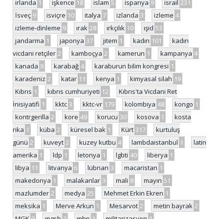
irlanda
1
işkence
18
islam
5
ispanya
9
israil
231
İsveç
9
isviçre
10
italya
7
izlanda
3
izleme
4
izleme-dinleme
9
ırak
28
ırkçılık
10
ışid
53
jandarma
1
japonya
37
jitem
1
kadın
101
kadın
vicdani retçiler
2
kamboçya
2
kamerun
1
kampanya
4
kanada
9
karabağ
4
karaburun bilim kongresi
1
karadeniz
2
katar
11
kenya
1
kimyasal silah
19
Kıbrıs
1
kıbrıs cumhuriyeti
12
Kıbrıs'ta Vicdani Ret
İnisiyatifi
1
kktc
3
kktc-vr
179
kolombiya
48
kongo
1
kontrgerilla
2
kore
49
korucu
30
kosova
1
kosta
rika
1
küba
2
küresel bak
1
Kürt
317
kurtuluş
günü
2
kuveyt
2
kuzey kutbu
4
lambdaistanbul
1
latin
amerika
1
ldp
1
letonya
1
lgbti
40
liberya
1
libya
11
litvanya
6
lübnan
3
macaristan
1
makedonya
1
malakanlar
3
mali
8
mayın
51
mazlumder
2
medya
25
Mehmet Erkin Ekren
1
meksika
1
Merve Arkun
1
Mesarvot
2
metin bayrak
2
MGK
9
mgsb
2
mhp
1
militarizasyon
1