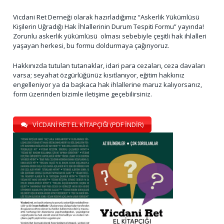
Vicdani Ret Derneği olarak hazırladığımız “Askerlik Yükümlüsü
Kişilerin Uğradığı Hak İhlallerinin Durum Tespiti Formu” yayında!
Zorunlu askerlik yükümlüsü olması sebebiyle çeşitli hak ihlalleri
yaşayan herkesi, bu formu doldurmaya çağırıyoruz.
Hakkınızda tutulan tutanaklar, idari para cezaları, ceza davaları
varsa; seyahat özgürlüğünüz kısıtlanıyor, eğitim hakkınız
engelleniyor ya da başkaca hak ihlallerine maruz kalıyorsanız,
form üzerinden bizimle iletişime geçebilirsiniz.
VİCDANİ RET EL KİTAPÇIĞI (PDF İNDİR)