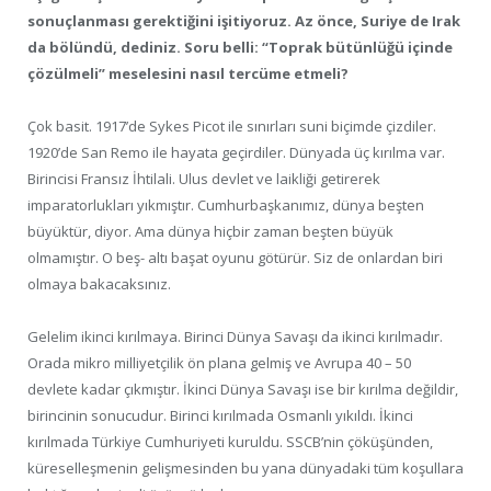
sonuçlanması gerektiğini işitiyoruz. Az önce, Suriye de Irak
da bölündü, dediniz. Soru belli: “Toprak bütünlüğü içinde
çözülmeli” meselesini nasıl tercüme etmeli?
Çok basit. 1917’de Sykes Picot ile sınırları suni biçimde çizdiler.
1920’de San Remo ile hayata geçirdiler. Dünyada üç kırılma var.
Birincisi Fransız İhtilali. Ulus devlet ve laikliği getirerek
imparatorlukları yıkmıştır. Cumhurbaşkanımız, dünya beşten
büyüktür, diyor. Ama dünya hiçbir zaman beşten büyük
olmamıştır. O beş- altı başat oyunu götürür. Siz de onlardan biri
olmaya bakacaksınız.
Gelelim ikinci kırılmaya. Birinci Dünya Savaşı da ikinci kırılmadır.
Orada mikro milliyetçilik ön plana gelmiş ve Avrupa 40 – 50
devlete kadar çıkmıştır. İkinci Dünya Savaşı ise bir kırılma değildir,
birincinin sonucudur. Birinci kırılmada Osmanlı yıkıldı. İkinci
kırılmada Türkiye Cumhuriyeti kuruldu. SSCB’nin çöküşünden,
küreselleşmenin gelişmesinden bu yana dünyadaki tüm koşullara