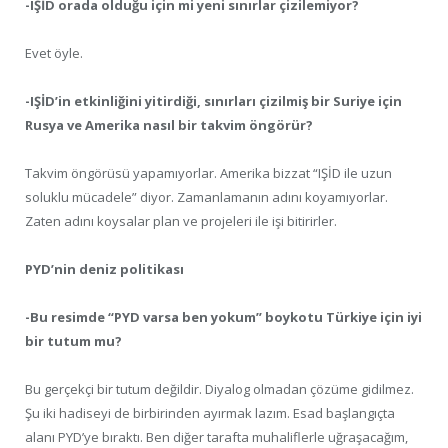
-IŞİD orada olduğu için mi yeni sınırlar çizilemiyor?
Evet öyle.
-IŞİD’in etkinliğini yitirdiği, sınırları çizilmiş bir Suriye için
Rusya ve Amerika nasıl bir takvim öngörür?
Takvim öngörüsü yapamıyorlar. Amerika bizzat “IŞİD ile uzun
soluklu mücadele” diyor. Zamanlamanın adını koyamıyorlar.
Zaten adını koysalar plan ve projeleri ile işi bitirirler.
PYD’nin deniz politikası
-Bu resimde “PYD varsa ben yokum” boykotu Türkiye için iyi
bir tutum mu?
Bu gerçekçi bir tutum değildir. Diyalog olmadan çözüme gidilmez.
Şu iki hadiseyi de birbirinden ayırmak lazım. Esad başlangıçta
alanı PYD’ye bıraktı. Ben diğer tarafta muhaliflerle uğraşacağım,