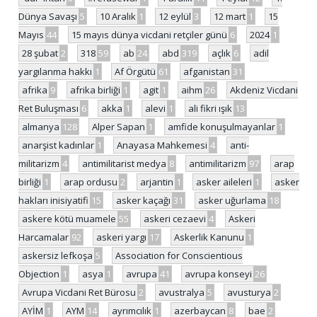
Dünya Savaşı
5
10 Aralık
1
12 eylül
3
12 mart
1
15
Mayıs
44
15 mayıs dünya vicdani retçiler günü
6
2024
1
28 şubat
2
318
59
ab
24
abd
319
açlık
6
adil
yargılanma hakkı
1
Af Örgütü
61
afganistan
31
afrika
9
afrika birliği
1
agit
1
aihm
26
Akdeniz Vicdani
Ret Buluşması
6
akka
1
alevi
1
ali fikri ışık
13
almanya
128
Alper Sapan
1
amfide konuşulmayanlar
1
anarşist kadınlar
1
Anayasa Mahkemesi
4
anti-
militarizm
4
antimilitarist medya
8
antimilitarizm
97
arap
birliği
1
arap ordusu
2
arjantin
1
asker aileleri
1
asker
hakları inisiyatifi
15
asker kaçağı
31
asker uğurlama
18
askere kötü muamele
55
askeri cezaevi
4
Askeri
Harcamalar
92
askeri yargı
17
Askerlik Kanunu
1
askersiz lefkoşa
5
Association for Conscientious
Objection
1
asya
1
avrupa
41
avrupa konseyi
26
Avrupa Vicdani Ret Bürosu
2
avustralya
5
avusturya
2
AYİM
1
AYM
14
ayrımcılık
1
azerbaycan
8
bae
2