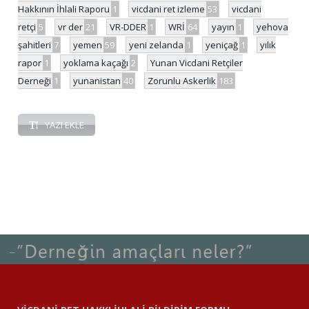
Hakkının İhlali Raporu
1
vicdani ret izleme
53
vicdani
retçi
5
vr der
21
VR-DDER
1
WRİ
64
yayın
1
yehova
şahitleri
7
yemen
59
yeni zelanda
1
yeniçağ
1
yılık
rapor
1
yoklama kaçağı
2
Yunan Vicdani Retçiler
Derneği
1
yunanistan
40
Zorunlu Askerlik
183
YAZI EKLE