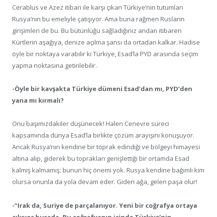
Cerablus ve Azez itibari ile karşı çıkan Türkiye’nin tutumları
Rusya’nın bu emeliyle çatışıyor. Ama buna rağmen Rusların
girişimleri de bu. Bu bütünlüğü sağladığınız andan itibaren
Kürtlerin aşağıya, denize açılma şansı da ortadan kalkar. Hadise
öyle bir noktaya varabilir ki Türkiye, Esad’la PYD arasında seçim
yapma noktasına getirilebilir.
-Öyle bir kavşakta Türkiye dümeni Esad’dan mı, PYD’den
yana mı kırmalı?
Onu başımızdakiler düşünecek! Halen Cenevre süreci
kapsamında dünya Esad’la birlikte çözüm arayışını konuşuyor.
Ancak Rusya’nın kendine bir toprak edindiği ve bölgeyi himayesi
altına alıp, giderek bu toprakları genişlettiği bir ortamda Esad
kalmış kalmamış; bunun hiç önemi yok. Rusya kendine bağımlı kim
olursa onunla da yola devam eder. Giden ağa, gelen paşa olur!
-“Irak da, Suriye de parçalanıyor. Yeni bir coğrafya ortaya
çıkıyor burada. Bu coğrafyanın içinde Türkiye’nin