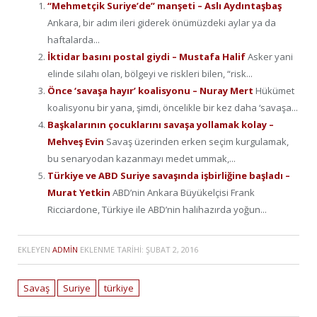
“Mehmetçik Suriye’de” manşeti – Aslı Aydıntaşbaş
Ankara, bir adım ileri giderek önümüzdeki aylar ya da
haftalarda...
İktidar basını postal giydi – Mustafa Halif
Asker yani
elinde silahı olan, bölgeyi ve riskleri bilen, “risk...
Önce ‘savaşa hayır’ koalisyonu – Nuray Mert
Hükümet
koalisyonu bir yana, şimdi, öncelikle bir kez daha ‘savaşa...
Başkalarının çocuklarını savaşa yollamak kolay –
Mehveş Evin
Savaş üzerinden erken seçim kurgulamak,
bu senaryodan kazanmayı medet ummak,...
Türkiye ve ABD Suriye savaşında işbirliğine başladı –
Murat Yetkin
ABD’nin Ankara Büyükelçisi Frank
Ricciardone, Türkiye ile ABD’nin halihazırda yoğun...
EKLEYEN
ADMIN
EKLENME TARIHI:
ŞUBAT 2, 2016
Savaş
Suriye
türkiye