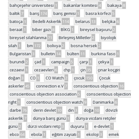
bahçeşehir üniversitesi
1
bakanlar komitesi
4
bakaya
8
baltık
7
barış
174
barış gemisi
1
basra körfezi
5
batoça
1
Bedelli Askerlik
114
belarus
13
belçika
6
beraat
1
biber gazı
8
BİKG
1
bireysel başvuru
2
bireysel silahlanma
71
Birleşmiş Milletler
2
biyolojik
silah
1
bm
172
bolivya
2
bosna hersek
2
Bulgaristan
3
bulletin
14
bülten
11
burkina faso
1
burundi
2
çad
1
campaign
5
çarşı
1
çekya
1
cezaevi
1
cezaevleri
6
chp
1
çin
35
çınar koçgiri
doğan
3
CO
1
CO Watch
2
çocuk
150
Çocuk
askerler
45
connection e.V
7
conscientious objection
16
conscientious objection association
5
conscientious objection
right
1
conscientious objection watch
9
Danimarka
6
darbe
76
derin devlet
10
din
3
doğa
10
dövizli
askerlik
7
dünya barış günü
1
dünya vicdani retçiler
günü
2
dürzi vicdani retçi
3
duyuru
1
e-devlet
1
ebco
64
ebola
1
eğitim zayiatı
1
ekoloji
3
emek