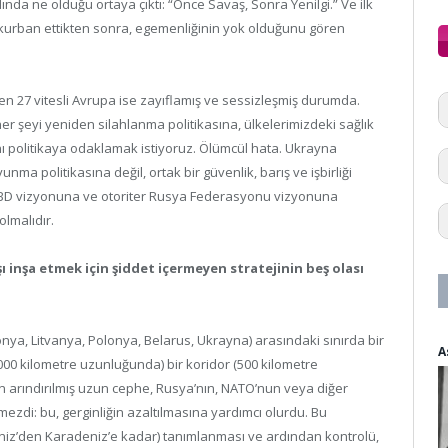
nda ne olduğu ortaya çıktı: “Önce Savaş, Sonra Yenilgi.” Ve ilk
i kurban ettikten sonra, egemenliğinin yok olduğunu gören
den 27 vitesli Avrupa ise zayıflamış ve sessizleşmiş durumda.
her şeyi yeniden silahlanma politikasına, ülkelerimizdeki sağlık
ynı politikaya odaklamak istiyoruz. Ölümcül hata. Ukrayna
a politikasına değil, ortak bir güvenlik, barış ve işbirliği
ik ABD vizyonuna ve otoriter Rusya Federasyonu vizyonuna
lmalıdır.
 inşa etmek için şiddet içermeyen stratejinin beş olası
onya, Litvanya, Polonya, Belarus, Ukrayna) arasındaki sınırda bir
A
000 kilometre uzunluğunda) bir koridor (500 kilometre
den arındırılmış uzun cephe, Rusya’nın, NATO’nun veya diğer
emezdi: bu, gerginliğin azaltılmasına yardımcı olurdu. Bu
eniz’den Karadeniz’e kadar) tanımlanması ve ardından kontrolü,