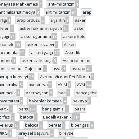
Anayasa Mahkemesi
4
anti-militarizm
4
antimilitarist medya
8
antimilitarizm
97
arap
rliği
1
arap ordusu
2
arjantin
1
asker
ileleri
1
asker hakları inisiyatifi
15
asker
açağı
31
asker uğurlama
18
askere kötü
uamele
55
askeri cezaevi
4
Askeri
arcamalar
92
askeri yargı
17
Askerlik
anunu
1
askersiz lefkoşa
5
Association for
onscientious Objection
1
asya
1
avrupa
41
avrupa konseyi
26
Avrupa Vicdani Ret Bürosu
2
avustralya
5
avusturya
2
AYİM
1
AYM
14
ayrımcılık
1
azerbaycan
8
bae
2
bahçeşehir
niversitesi
1
bakanlar komitesi
4
bakaya
8
baltık
7
barış
174
barış gemisi
1
basra
örfezi
5
batoça
1
Bedelli Askerlik
114
belarus
13
belçika
6
beraat
1
biber gazı
8
BİKG
1
bireysel başvuru
2
bireysel