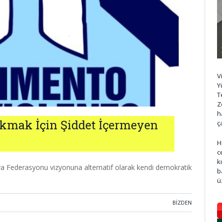
V
Y
T
Z
h
kmak İçin Şiddet İçermeyen
ç
H
c
k
ya Federasyonu vizyonuna alternatif olarak kendi demokratik
b
ü
BIZDEN