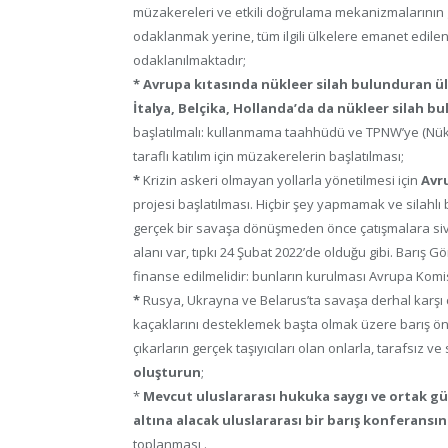
müzakereleri ve etkili doğrulama mekanizmalarının ge
odaklanmak yerine, tüm ilgili ülkelere emanet edile
odaklanılmaktadır;
* Avrupa kıtasında nükleer silah bulunduran ülke
İtalya, Belçika, Hollanda’da da nükleer silah 
başlatılmalı: kullanmama taahhüdü ve TPNW’ye (Nükl
taraflı katılım için müzakerelerin başlatılması;
*
Krizin askeri olmayan yollarla yönetilmesi için
Avru
projesi başlatılması. Hiçbir şey yapmamak ve silahlı 
gerçek bir savaşa dönüşmeden önce çatışmalara siv
alanı var, tıpkı 24 Şubat 2022’de olduğu gibi. Barış Gö
finanse edilmelidir: bunların kurulması Avrupa Komis
*
Rusya, Ukrayna ve Belarus’ta savaşa derhal karşı çık
kaçaklarını desteklemek başta olmak üzere barış öner
çıkarların gerçek taşıyıcıları olan onlarla, tarafsız v
oluşturun
;
*
Mevcut uluslararası hukuka saygı ve ortak gü
altına alacak uluslararası bir barış konferansın
toplanması .