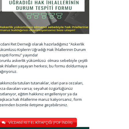
icdani Ret Derneği olarak hazırladığımız “Askerlik
ükümlüsü Kişilerin Uğradığı Hak İhlallerinin Durum
espiti Formu” yayında!
orunlu askerlik yükümlüsü olması sebebiyle çeşitli
ak ihlalleri yaşayan herkesi, bu formu doldurmaya
ağırıyoruz.
akkınızda tutulan tutanaklar, idari para cezaları,
eza davaları varsa; seyahat özgürlüğünüz
ısıtlanıyor, eğitim hakkınız engelleniyor ya da
aşkaca hak ihlallerine maruz kalıyorsanız, form
zerinden bizimle iletişime geçebilirsiniz.
VİCDANİ RET EL KİTAPÇIĞI (PDF İNDİR)