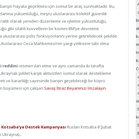
 barışın hayata geçirilmesi için somut bir araç sunmaktadır. Bu,
sızlanma yükümlülüğü, meşru uluslararası kolektif güvenlik
bi
mokratik olarak yeniden düzenleme ve işletme yükümlülüğü,
a
üğü gibi silahlı kuvvetlerin bir kısmını BM’ye devretme
uluslararası polis fonksiyonlarını yerine getirebilecek şekilde
k
Uluslararası Ceza Mahkemesi’nin yargı yetkisine tabi olma
m
H
K
i reddini
resmen ilan etme ve aynı zamanda iki tarafta
C
Ukraynalı şiddet karşıtı aktivistleri somut olarak destekleme
eti ve kararlılığı sayesinde barışın geçebileceği bir köprü
ğin büyümesi için çalışan
Savaş İtiraz Beyanınızı İmzalayın
.
ü
k
ci Kotsaba’ya Destek Kampanyası
Ruslan Kotsaba 8 Şubat
 Ukrayna)...