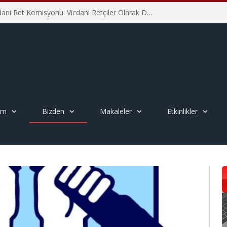
İHD İstanbul Şube Vicdani Ret Komisyonu: Vicdani Retçiler Olarak Destek İçin Buradayız!
em
Bizden
Makaleler
Etkinlikler