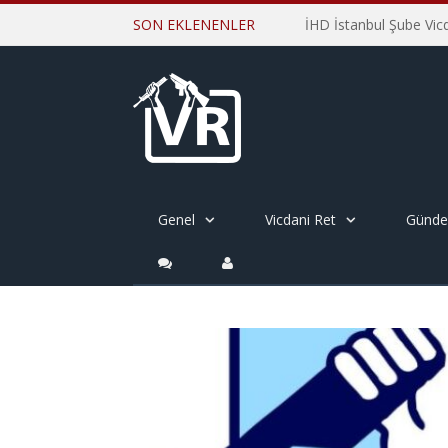
SON EKLENENLER
Genel
Vicdani Ret
Günd