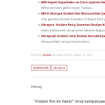
WRI heyeti Diyarbakır ve Cizre ziyareti il
WRI’yi temsilen giden heyet, Türkiye...
EBCO (Avrupa Vicdani Ret Bürosu)’dan Çağ
retçi gazeteci Ruslan Kotsaba 12 Mayıs 2016 g
Ukrayna: Vicdani Retçi Gazeteci Ruslan Ko
video yükleyerek Ukrayna’nın ülkenin doğus
Ukraynalı vicdani retçi Ruslan Kotsaba’y
Ukrayna’daki savaşa karşı boykot...
EKLEYEN
ADMIN
EKLENME TARIHI:
ŞUBAT 21, 2025
şiddetsizlik
ukrayna
PAYLAŞ.