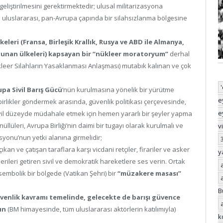
liştirilmesini gerektirmektedir; ulusal militarizasyona
n uluslararası, pan-Avrupa çapında bir silahsızlanma bölgesine
leri (Fransa, Birleşik Krallık, Rusya ve ABD ile Almanya,
bulunan ülkeleri) kapsayan bir “nükleer moratoryum”
derhal
eer Silahların Yasaklanması Anlaşması) mutabık kalınan ve çok
pa Sivil Barış Gücü
‘nün kurulmasına yönelik bir yürütme
e
birlikler göndermek arasında, güvenlik politikası çerçevesinde,
e
il düzeyde müdahale etmek için hemen yararlı bir şeyler yapma
nüllüleri, Avrupa Birliği’nin daimi bir tugayı olarak kurulmalı ve
v
yonu’nun yetki alanına girmelidir;
an ve çatışan taraflara karşı vicdani retçiler, firariler ve asker
y
ileri getiren sivil ve demokratik hareketlere ses verin. Ortak
e sembolik bir bölgede (Vatikan Şehri) bir
“müzakere masası”
B
venlik kavramı temelinde, gelecekte de barışı güvence
ın
(BM himayesinde, tüm uluslararası aktörlerin katılımıyla)
k