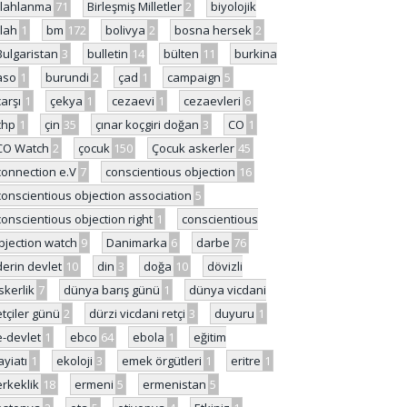
ilahlanma
71
Birleşmiş Milletler
2
biyolojik
ilah
1
bm
172
bolivya
2
bosna hersek
2
Bulgaristan
3
bulletin
14
bülten
11
burkina
aso
1
burundi
2
çad
1
campaign
5
çarşı
1
çekya
1
cezaevi
1
cezaevleri
6
chp
1
çin
35
çınar koçgiri doğan
3
CO
1
CO Watch
2
çocuk
150
Çocuk askerler
45
connection e.V
7
conscientious objection
16
conscientious objection association
5
conscientious objection right
1
conscientious
bjection watch
9
Danimarka
6
darbe
76
derin devlet
10
din
3
doğa
10
dövizli
skerlik
7
dünya barış günü
1
dünya vicdani
etçiler günü
2
dürzi vicdani retçi
3
duyuru
1
e-devlet
1
ebco
64
ebola
1
eğitim
ayiatı
1
ekoloji
3
emek örgütleri
1
eritre
1
erkeklik
18
ermeni
5
ermenistan
5