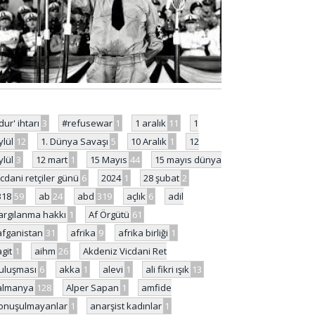
'dur' ihtarı
3
#refusewar
1
1 aralık
11
1
ylül
12
1. Dünya Savaşı
5
10 Aralık
1
12
ylül
3
12 mart
1
15 Mayıs
44
15 mayıs dünya
icdani retçiler günü
6
2024
1
28 şubat
2
318
59
ab
24
abd
319
açlık
6
adil
argılanma hakkı
1
Af Örgütü
61
afganistan
31
afrika
9
afrika birliği
1
agit
1
aihm
26
Akdeniz Vicdani Ret
uluşması
6
akka
1
alevi
1
ali fikri ışık
13
almanya
128
Alper Sapan
1
amfide
onuşulmayanlar
1
anarşist kadınlar
1