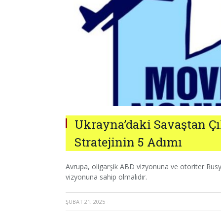
Ukrayna’daki Savaştan Çı
Stratejinin 5 Adımı
Avrupa, oligarşik ABD vizyonuna ve otoriter Rus
vizyonuna sahip olmalıdır.
ŞUBAT 21, 2025
·