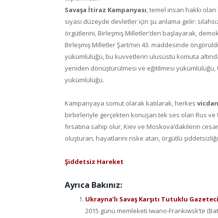
Savaşa İtiraz Kampanyası
, temel insan hakkı olan
siyasi düzeyde devletler için şu anlama gelir: silah
örgütlerini, Birleşmiş Milletler’den başlayarak, de
Birleşmiş Milletler Şartı’nın 43. maddesinde öngörüld
yükümlülüğü, bu kuvvetlerin ulusüstü komuta altında 
yeniden dönüştürülmesi ve eğitilmesi yükümlülüğü, 
yükümlülüğü.
Kampanyaya somut olarak katılarak, herkes
vicdan
birbirleriyle gerçekten konuşan tek ses olan Rus ve 
fırsatına sahip olur, Kiev ve Moskova’dakilerin cesar
oluşturan, hayatlarını riske atan, örgütlü şiddetsizli
Şiddetsiz Hareket
Ayrıca Bakınız:
Ukrayna’lı Savaş Karşıtı Tutuklu Gazete
2015 günü memleketi Iwano-Frankiwsk’te (Batı