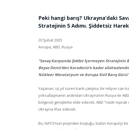
Peki hangi barış? Ukrayna’daki Sa
Stratejinin 5 Adımı. Şiddetsiz Harek
20 Şubat 2025
Avrupa, ABD, Rusya
“Savaş Karşısında Şiddet İçermeyen Stratejinin 
Beyaz Deniz’den Karadeniz’e kadar silahsızlandır
Nükleer Moratoryum ve Avrupa Sivil Barış Gücü
Yaşanan, üç yıl süren kanlı çatışma, bir milyon ca
yoksullaşmanın ardından Ukrayna’nın Rusya ile ABD 
bölgesel genişleme elde edecek, ABD “nadir toprak 
Ukrayna iflas edecek.
Bu, NATO’nun peşinden koştuğu, bütün Avrupa’yı bir