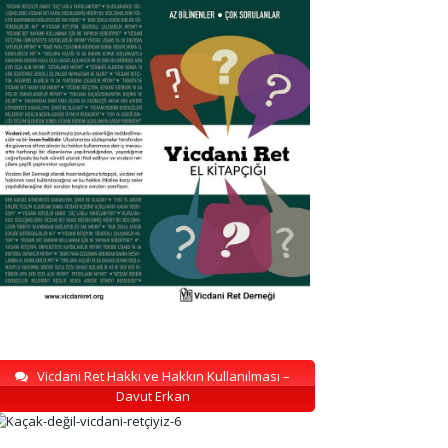
Vicdani Ret Hakkı ve Hakkın Kullanılması –
Davut Erkan