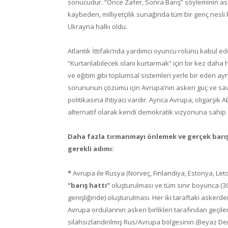
sonucudur. “Önce Zafer, Sonra Barış” söyleminin aslı
kaybeden, milliyetçilik sunağında tüm bir genç nesl
Ukrayna halkı oldu.
Atlantik İttifakı’nda yardımcı oyuncu rolünü kabul e
“Kurtarılabilecek olanı kurtarmak” için bir kez daha 
ve eğitim gibi toplumsal sistemleri yerle bir eden a
sorununun çözümü için Avrupa’nın askeri güç ve savunm
politikasına ihtiyacı vardır. Ayrıca Avrupa, oligarş
alternatif olarak kendi demokratik vizyonuna sahip o
Daha fazla tırmanmayı önlemek ve gerçek barışı
gerekli adımı:
*
Avrupa ile Rusya (Norveç, Finlandiya, Estonya, Let
“barış hattı”
oluşturulması ve tüm sınır boyunca (3
genişliğinde) oluşturulması. Her iki taraftaki asker
Avrupa ordularının askeri birlikleri tarafından geçil
silahsızlandırılmış Rus/Avrupa bölgesinin (Beyaz D