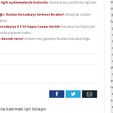
s
e ilgili açıklamalarda bulundu
Uluslararası pasifist bir ağ olan
s
rı: Ruslan Kotsaba’yı Serbest Bırakın!
Ukraynalı vicdani
ünü...
f
tsaba’ya 3.5 Yıl Hapis Cezası Verildi
Kotsaba YouTube’a bir
unda yaşayan halka...
a destek verin!
Vicdani retçi gazeteci Ruslan Kotsaba Doğu
o
a
r
Facebook
Twitter
Email
z