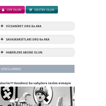
ÜYE OLUN
DESTEK OLUN
VİCDANİRET.ORG'da ARA
SAVASKARSİTLARİ.ORG'da ARA
HABERLERE ABONE OLUN
VIDEOLARIMIZ
skerler!!! Kendinizi bu vahşilere teslim etmeyin