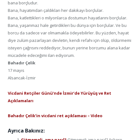
bana borçludur.
Bana, hayatımdan çaldıkları her dakikayı borçlular.
Bana, katlettikleri o milyonlarca dostumun hayatlarını borçlular.
Bana, yaşanmaz hale getirdikleri bu dünya için borçlular. Ve bu
borcu da sadece var olmamakla ödeyebilirler. Bu yüzden, hayat
diye zulüm pazarlayan devletin, kendi refahı için ölüp, öldürmemi
isteyen çağrısını reddediyor, bunun yerine borcumu alana kadar
mücadele edeceğimi ilan ediyorum.
Bahadır Çelik
17 mayıs
Alsancak-İzmir
Vicdani Retçiler Günü’nde İzmir’de Yürüyüş ve Ret
Açıklamaları
Bahadır Çelik’in vicdani ret açıklaması – Video
Ayrıca Bakınız:
Gitmemeli, ama nasıl?
Gitmemeli ama nasıl? Askere