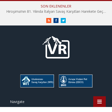
SON EKLENENLER
Hiroşima’nın 81. Yılında İtalyan Savaş Karşıtları Harekete Geçti: “Hatırlamak yeterli değil”
RSS
Facebook
Twitter
Navigate