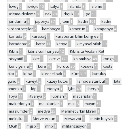
İsveç
9
isviçre
10
italya
8
izlanda
3
izleme
4
izleme-dinleme
9
ırak
28
ırkçılık
10
ışid
53
jandarma
1
japonya
37
jitem
1
kadın
101
kadın
vicdani retçiler
2
kamboçya
2
kamerun
1
kampanya
4
kanada
9
karabağ
4
karaburun bilim kongresi
1
karadeniz
2
katar
11
kenya
1
kimyasal silah
19
Kıbrıs
1
kıbrıs cumhuriyeti
12
Kıbrıs'ta Vicdani Ret
İnisiyatifi
1
kktc
3
kktc-vr
179
kolombiya
48
kongo
1
kontrgerilla
2
kore
49
korucu
30
kosova
1
kosta
rika
1
küba
2
küresel bak
1
Kürt
317
kurtuluş
günü
2
kuveyt
2
kuzey kutbu
4
lambdaistanbul
1
latin
amerika
1
ldp
1
letonya
1
lgbti
40
liberya
1
libya
11
litvanya
6
lübnan
3
macaristan
1
makedonya
1
malakanlar
3
mali
8
mayın
51
mazlumder
2
medya
25
Mehmet Erkin Ekren
1
meksika
1
Merve Arkun
1
Mesarvot
2
metin bayrak
2
MGK
9
mgsb
2
mhp
1
militarizasyon
1