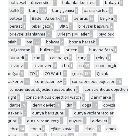
bahçeşehir üniversitesi
1
bakanlar komitesi
4
bakaya
8
baltık
7
barış
174
barış gemisi
1
basra körfezi
5
batoça
1
Bedelli Askerlik
114
belarus
13
belçika
6
beraat
1
biber gazı
8
BİKG
1
bireysel başvuru
2
bireysel silahlanma
71
Birleşmiş Milletler
2
biyolojik
silah
1
bm
172
bolivya
2
bosna hersek
2
Bulgaristan
3
bulletin
14
bülten
11
burkina faso
1
burundi
2
çad
1
campaign
5
çarşı
1
çekya
1
cezaevi
1
cezaevleri
6
chp
1
çin
35
çınar koçgiri
doğan
3
CO
1
CO Watch
2
çocuk
150
Çocuk
askerler
45
connection e.V
7
conscientious objection
16
conscientious objection association
5
conscientious objection
right
1
conscientious objection watch
9
Danimarka
6
darbe
76
derin devlet
10
din
3
doğa
10
dövizli
askerlik
7
dünya barış günü
1
dünya vicdani retçiler
günü
2
dürzi vicdani retçi
3
duyuru
1
e-devlet
1
ebco
64
ebola
1
eğitim zayiatı
1
ekoloji
3
emek