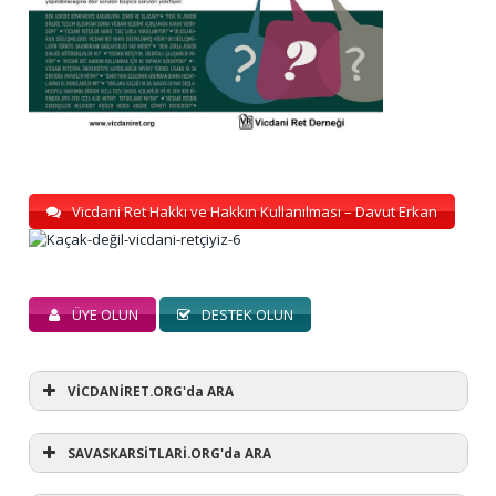
Vicdani Ret Hakkı ve Hakkın Kullanılması – Davut Erkan
ÜYE OLUN
DESTEK OLUN
VİCDANİRET.ORG'da ARA
SAVASKARSİTLARİ.ORG'da ARA