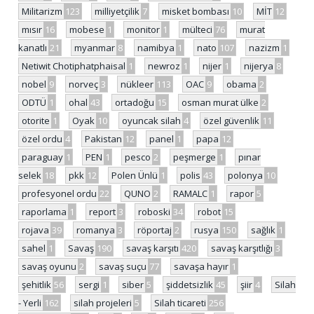
Militarizm
123
milliyetçilik
7
misket bombası
10
MİT
12
mısır
16
mobese
1
monitor
1
mülteci
76
murat
kanatlı
21
myanmar
8
namibya
1
nato
107
nazizm
1
Netiwit Chotiphatphaisal
1
newroz
1
nijer
1
nijerya
8
nobel
9
norveç
3
nükleer
113
OAC
9
obama
2
ODTÜ
1
ohal
43
ortadoğu
15
osman murat ülke
2
otorite
1
Oyak
10
oyuncak silah
4
özel güvenlik
11
özel ordu
4
Pakistan
12
panel
1
papa
12
paraguay
1
PEN
1
pesco
2
peşmerge
1
pınar
selek
18
pkk
12
Polen Ünlü
1
polis
43
polonya
10
profesyonel ordu
22
QUNO
2
RAMALC
1
rapor
5
raporlama
1
report
3
roboski
34
robot
15
rojava
39
romanya
3
röportaj
2
rusya
150
sağlık
1
sahel
1
Savaş
190
savaş karşıtı
420
savaş karşıtlığı
3
savaş oyunu
2
savaş suçu
77
savaşa hayır
1
şehitlik
56
sergi
1
siber
5
şiddetsizlik
45
şiir
4
Silah
- Yerli
162
silah projeleri
5
Silah ticareti
256