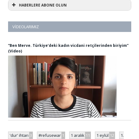
HABERLERE ABONE OLUN
VIDEOLARIMIZ
“Ben Merve. Türkiye’deki kadın vicdani retçilerinden biriyim”
(Video)
'dur' ihtarı
3
#refusewar
1
1 aralık
11
1 eylül
12
1.