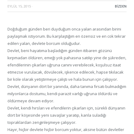
EYLÜL 15, 2015
·
BIZDEN
Doğduğum günden beri duyduğum onca yalan arasından birini
paylaşmak istiyorum. Bu karşılaştığım en özensiz ve en cok tekrar
edilen yalan, devlete borcum olduğudur.
Devlet, beni hayatıma başladığım günden itibaren gözünü
kırpmadan öldüren, emeği yok pahasına satılıp yine de şükreden,
efendilerinin çıkarları uğruna canını verebilecek, koşulsuz itaat
etmezse vurulacak, dövülecek, işkence edilecek, hapse tıkılacak
bir köle olarak yetiştirmeye çalıştı ve hala bunun için çalışıyor.
Devlet, dünyanın dört bir yanında, daha tanıma fırsatı bulmadığım
milyonlarca dostumu, kendi parazit varlığı uğruna öldürdü ve
öldürmeye devam ediyor.
Devlet, kendi hırsları ve efendilerin çıkarları için, sürekli dünyanın
dört bir köşesinde yeni savaşlar yaratıp, kanla suladığı
topraklardan zenginleşmeye çalışıyor.
Hayır, hiçbir devlete hiçbir borcum yoktur, aksine bütün devletler