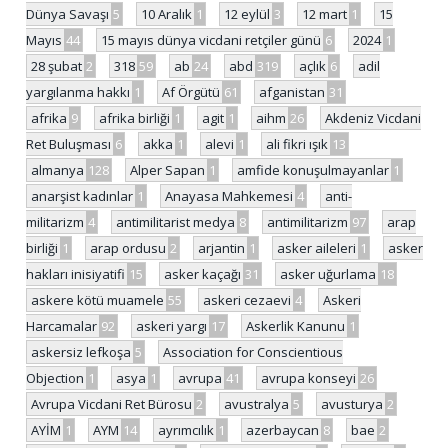
Dünya Savaşı
5
10 Aralık
1
12 eylül
3
12 mart
1
15
Mayıs
44
15 mayıs dünya vicdani retçiler günü
6
2024
1
28 şubat
2
318
59
ab
24
abd
319
açlık
6
adil
yargılanma hakkı
1
Af Örgütü
61
afganistan
31
afrika
9
afrika birliği
1
agit
1
aihm
26
Akdeniz Vicdani
Ret Buluşması
6
akka
1
alevi
1
ali fikri ışık
13
almanya
128
Alper Sapan
1
amfide konuşulmayanlar
1
anarşist kadınlar
1
Anayasa Mahkemesi
4
anti-
militarizm
4
antimilitarist medya
8
antimilitarizm
97
arap
birliği
1
arap ordusu
2
arjantin
1
asker aileleri
1
asker
hakları inisiyatifi
15
asker kaçağı
31
asker uğurlama
18
askere kötü muamele
55
askeri cezaevi
4
Askeri
Harcamalar
92
askeri yargı
17
Askerlik Kanunu
1
askersiz lefkoşa
5
Association for Conscientious
Objection
1
asya
1
avrupa
41
avrupa konseyi
26
Avrupa Vicdani Ret Bürosu
2
avustralya
5
avusturya
2
AYİM
1
AYM
14
ayrımcılık
1
azerbaycan
8
bae
2