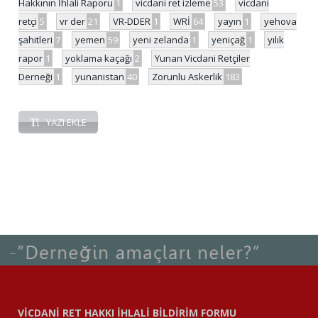
Hakkının İhlali Raporu
1
vicdani ret izleme
53
vicdani
retçi
5
vr der
21
VR-DDER
1
WRİ
64
yayın
1
yehova
şahitleri
7
yemen
59
yeni zelanda
1
yeniçağ
1
yılık
rapor
1
yoklama kaçağı
2
Yunan Vicdani Retçiler
Derneği
1
yunanistan
40
Zorunlu Askerlik
183
YAZI EKLE
VİCDANİ RET HAKKI İHLALİ BİLDİRİM FORMU