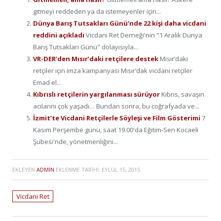
gitmeyi reddeden ya da istemeyenler için...
Dünya Barış Tutsakları Günü’nde 22 kişi daha vicdani
reddini açıkladı
Vicdani Ret Derneği'nin "1 Aralık Dünya
Barış Tutsakları Günü" dolayısıyla...
VR-DER’den Mısır’daki retçilere destek
Mısır’daki
retçiler için imza kampanyası Mısır’dak vicdani retçiler
Emad el...
Kıbrıslı retçilerin yargılanması sürüyor
Kıbrıs, savaşın
acılarını çok yaşadı… Bundan sonra, bu coğrafyada ve...
İzmit’te Vicdani Retçilerle Söyleşi ve Film Gösterimi
7
Kasım Perşembe günü, saat 19.00'da Eğitim-Sen Kocaeli
Şubesi'nde, yönetmenliğini...
EKLEYEN
ADMIN
EKLENME TARIHI:
EYLÜL 15, 2015
Vicdani Ret