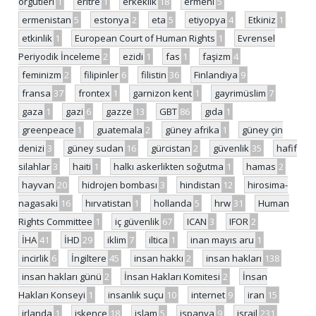
örgütleri
1
eritre
1
erkeklik
18
ermeni
5
ermenistan
5
estonya
2
eta
5
etiyopya
4
Etkiniz
1
etkinlik
1
European Court of Human Rights
1
Evrensel
Periyodik İnceleme
2
ezidi
1
fas
1
faşizm
4
feminizm
2
filipinler
6
filistin
36
Finlandiya
9
fransa
37
frontex
1
garnizon kent
1
gayrimüslim
7
gaza
1
gazi
6
gazze
13
GBT
86
gıda
1
greenpeace
1
guatemala
2
güney afrika
1
güney çin
denizi
3
güney sudan
16
gürcistan
2
güvenlik
35
hafif
silahlar
3
haiti
1
halkı askerlikten soğutma
1
hamas
2
hayvan
20
hidrojen bombası
3
hindistan
12
hirosima-
nagasaki
16
hırvatistan
1
hollanda
5
hrw
31
Human
Rights Committee
1
iç güvenlik
67
ICAN
3
IFOR
2
İHA
41
İHD
29
iklim
7
iltica
1
inan mayıs aru
1
incirlik
6
İngiltere
45
insan hakkı
2
insan hakları
138
insan hakları günü
2
İnsan Hakları Komitesi
2
İnsan
Hakları Konseyi
1
insanlık suçu
10
internet
9
iran
15
irlanda
1
işkence
18
islam
5
ispanya
9
israil
231