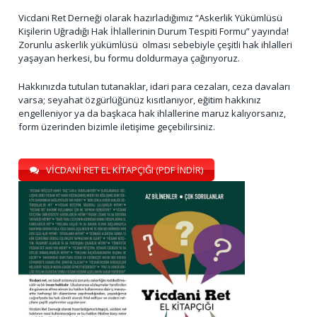
Vicdani Ret Derneği olarak hazırladığımız “Askerlik Yükümlüsü
Kişilerin Uğradığı Hak İhlallerinin Durum Tespiti Formu” yayında!
Zorunlu askerlik yükümlüsü olması sebebiyle çeşitli hak ihlalleri
yaşayan herkesi, bu formu doldurmaya çağırıyoruz.
Hakkınızda tutulan tutanaklar, idari para cezaları, ceza davaları
varsa; seyahat özgürlüğünüz kısıtlanıyor, eğitim hakkınız
engelleniyor ya da başkaca hak ihlallerine maruz kalıyorsanız,
form üzerinden bizimle iletişime geçebilirsiniz.
VİCDANİ RET EL KİTAPÇIĞI (PDF İNDİR)