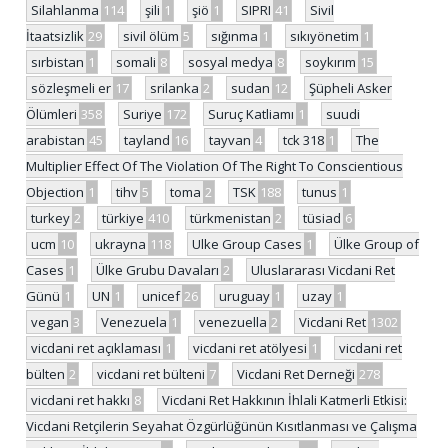
Silahlanma
114
şili
1
şiö
1
SIPRI
41
Sivil
İtaatsizlik
29
sivil ölüm
5
sığınma
1
sıkıyönetim
1
sırbistan
1
somali
8
sosyal medya
8
soykırım
15
sözleşmeli er
17
srilanka
2
sudan
12
Şüpheli Asker
Ölümleri
358
Suriye
172
Suruç Katliamı
1
suudi
arabistan
45
tayland
16
tayvan
4
tck 318
1
The
Multiplier Effect Of The Violation Of The Right To Conscientious
Objection
1
tihv
5
toma
2
TSK
188
tunus
1
turkey
2
türkiye
410
türkmenistan
2
tüsiad
6
ucm
10
ukrayna
118
Ulke Group Cases
1
Ülke Group of
Cases
1
Ülke Grubu Davaları
2
Uluslararası Vicdani Ret
Günü
1
UN
1
unicef
26
uruguay
1
uzay
1
vegan
3
Venezuela
1
venezuella
2
Vicdani Ret
1302
vicdani ret açıklaması
1
vicdani ret atölyesi
1
vicdani ret
bülten
2
vicdani ret bülteni
7
Vicdani Ret Derneği
278
vicdani ret hakkı
8
Vicdani Ret Hakkının İhlali Katmerli Etkisi:
Vicdani Retçilerin Seyahat Özgürlüğünün Kısıtlanması ve Çalışma