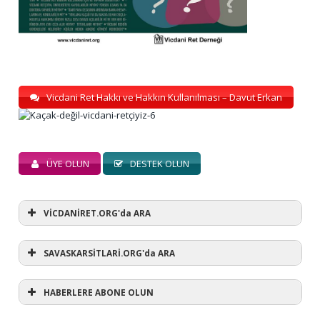
Vicdani Ret Hakkı ve Hakkın Kullanılması – Davut Erkan
ÜYE OLUN
DESTEK OLUN
VİCDANİRET.ORG'da ARA
SAVASKARSİTLARİ.ORG'da ARA
HABERLERE ABONE OLUN