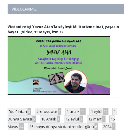
VIDEOLARIMIZ
Vicdani retçi Yavuz Atan’la söyleşi: Militarizme inat, yaşasın
hayat! (Video, 15 Mayıs, İzmir)
'dur' ihtarı
3
#refusewar
1
1 aralık
11
1 eylül
12
1.
Dünya Savaşı
5
10 Aralık
1
12 eylül
3
12 mart
1
15
Mayıs
44
15 mayıs dünya vicdani retçiler günü
6
2024
1