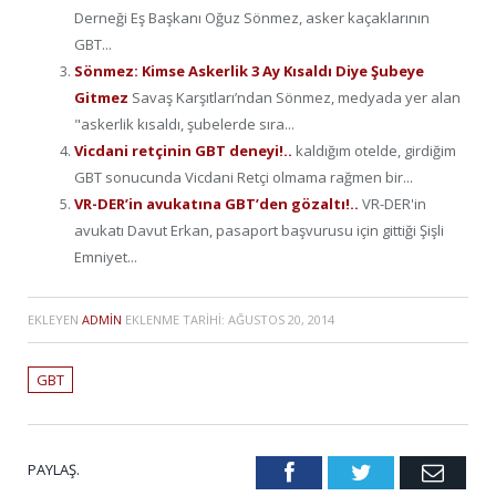
Derneği Eş Başkanı Oğuz Sönmez, asker kaçaklarının
GBT...
Sönmez: Kimse Askerlik 3 Ay Kısaldı Diye Şubeye
Gitmez
Savaş Karşıtları’ndan Sönmez, medyada yer alan
"askerlik kısaldı, şubelerde sıra...
Vicdani retçinin GBT deneyi!..
kaldığım otelde, girdiğim
GBT sonucunda Vicdani Retçi olmama rağmen bir...
VR-DER’in avukatına GBT’den gözaltı!..
VR-DER'in
avukatı Davut Erkan, pasaport başvurusu için gittiği Şişli
Emniyet...
EKLEYEN
ADMIN
EKLENME TARIHI:
AĞUSTOS 20, 2014
GBT
PAYLAŞ.
Facebook
Twitter
Emai