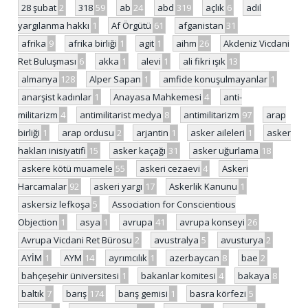
28 şubat
2
318
59
ab
24
abd
319
açlık
6
adil
yargılanma hakkı
1
Af Örgütü
61
afganistan
31
afrika
9
afrika birliği
1
agit
1
aihm
26
Akdeniz Vicdani
Ret Buluşması
6
akka
1
alevi
1
ali fikri ışık
13
almanya
128
Alper Sapan
1
amfide konuşulmayanlar
1
anarşist kadınlar
1
Anayasa Mahkemesi
4
anti-
militarizm
4
antimilitarist medya
8
antimilitarizm
97
arap
birliği
1
arap ordusu
2
arjantin
1
asker aileleri
1
asker
hakları inisiyatifi
15
asker kaçağı
31
asker uğurlama
18
askere kötü muamele
55
askeri cezaevi
4
Askeri
Harcamalar
92
askeri yargı
17
Askerlik Kanunu
1
askersiz lefkoşa
5
Association for Conscientious
Objection
1
asya
1
avrupa
41
avrupa konseyi
26
Avrupa Vicdani Ret Bürosu
2
avustralya
5
avusturya
2
AYİM
1
AYM
14
ayrımcılık
1
azerbaycan
8
bae
2
bahçeşehir üniversitesi
1
bakanlar komitesi
4
bakaya
8
baltık
7
barış
174
barış gemisi
1
basra körfezi
5