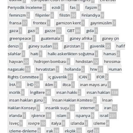
Periyodik İnceleme
2
ezidi
1
fas
1
faşizm
4
feminizm
2
filipinler
6
filistin
36
Finlandiya
9
fransa
37
frontex
1
garnizon kent
1
gayrimüslim
7
gaza
1
gazi
6
gazze
13
GBT
86
gıda
1
greenpeace
1
guatemala
2
güney afrika
1
güney çin
denizi
3
güney sudan
16
gürcistan
2
güvenlik
35
hafif
silahlar
3
haiti
1
halkı askerlikten soğutma
1
hamas
2
hayvan
20
hidrojen bombası
3
hindistan
12
hirosima-
nagasaki
16
hırvatistan
1
hollanda
5
hrw
31
Human
Rights Committee
1
iç güvenlik
67
ICAN
3
IFOR
2
İHA
41
İHD
29
iklim
7
iltica
1
inan mayıs aru
1
incirlik
6
İngiltere
45
insan hakkı
2
insan hakları
138
insan hakları günü
2
İnsan Hakları Komitesi
2
İnsan
Hakları Konseyi
1
insanlık suçu
10
internet
9
iran
15
irlanda
1
işkence
18
islam
5
ispanya
9
israil
231
İsveç
9
isviçre
10
italya
8
izlanda
3
izleme
4
izleme-dinleme
9
ırak
28
ırkçılık
10
ışid
53