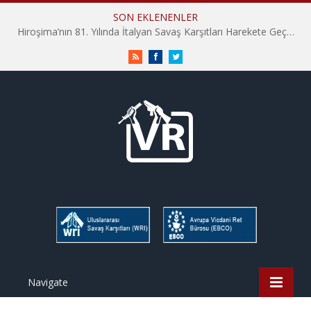
SON EKLENENLER
Hiroşima’nın 81. Yılında İtalyan Savaş Karşıtları Harekete Geçti: “Hatırlamak yeterli değil”
RSS
Facebook
Twitter
Navigate