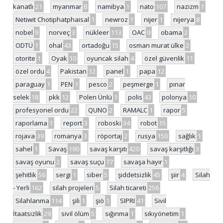
kanatlı
21
myanmar
8
namibya
1
nato
107
nazizm
1
Netiwit Chotiphatphaisal
1
newroz
1
nijer
1
nijerya
8
nobel
9
norveç
3
nükleer
113
OAC
9
obama
2
ODTÜ
1
ohal
43
ortadoğu
15
osman murat ülke
2
otorite
1
Oyak
10
oyuncak silah
4
özel güvenlik
11
özel ordu
4
Pakistan
12
panel
1
papa
12
paraguay
1
PEN
1
pesco
2
peşmerge
1
pınar
selek
18
pkk
12
Polen Ünlü
1
polis
43
polonya
10
profesyonel ordu
22
QUNO
2
RAMALC
1
rapor
5
raporlama
1
report
3
roboski
34
robot
15
rojava
39
romanya
3
röportaj
2
rusya
150
sağlık
1
sahel
1
Savaş
190
savaş karşıtı
420
savaş karşıtlığı
3
savaş oyunu
2
savaş suçu
77
savaşa hayır
1
şehitlik
56
sergi
1
siber
5
şiddetsizlik
45
şiir
4
Silah
- Yerli
162
silah projeleri
5
Silah ticareti
256
Silahlanma
114
şili
1
şiö
1
SIPRI
41
Sivil
İtaatsizlik
29
sivil ölüm
5
sığınma
1
sıkıyönetim
1