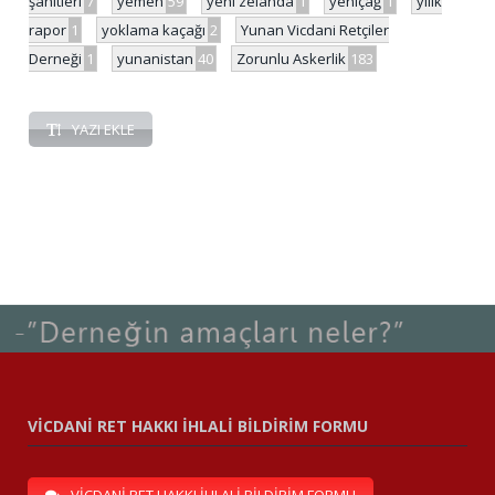
şahitleri
7
yemen
59
yeni zelanda
1
yeniçağ
1
yılık
rapor
1
yoklama kaçağı
2
Yunan Vicdani Retçiler
Derneği
1
yunanistan
40
Zorunlu Askerlik
183
YAZI EKLE
VİCDANİ RET HAKKI İHLALİ BİLDİRİM FORMU
VİCDANİ RET HAKKI İHLALİ BİLDİRİM FORMU