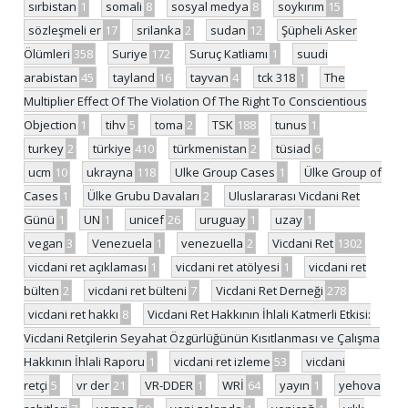
sırbistan
1
somali
8
sosyal medya
8
soykırım
15
sözleşmeli er
17
srilanka
2
sudan
12
Şüpheli Asker
Ölümleri
358
Suriye
172
Suruç Katliamı
1
suudi
arabistan
45
tayland
16
tayvan
4
tck 318
1
The
Multiplier Effect Of The Violation Of The Right To Conscientious
Objection
1
tihv
5
toma
2
TSK
188
tunus
1
turkey
2
türkiye
410
türkmenistan
2
tüsiad
6
ucm
10
ukrayna
118
Ulke Group Cases
1
Ülke Group of
Cases
1
Ülke Grubu Davaları
2
Uluslararası Vicdani Ret
Günü
1
UN
1
unicef
26
uruguay
1
uzay
1
vegan
3
Venezuela
1
venezuella
2
Vicdani Ret
1302
vicdani ret açıklaması
1
vicdani ret atölyesi
1
vicdani ret
bülten
2
vicdani ret bülteni
7
Vicdani Ret Derneği
278
vicdani ret hakkı
8
Vicdani Ret Hakkının İhlali Katmerli Etkisi:
Vicdani Retçilerin Seyahat Özgürlüğünün Kısıtlanması ve Çalışma
Hakkının İhlali Raporu
1
vicdani ret izleme
53
vicdani
retçi
5
vr der
21
VR-DDER
1
WRİ
64
yayın
1
yehova