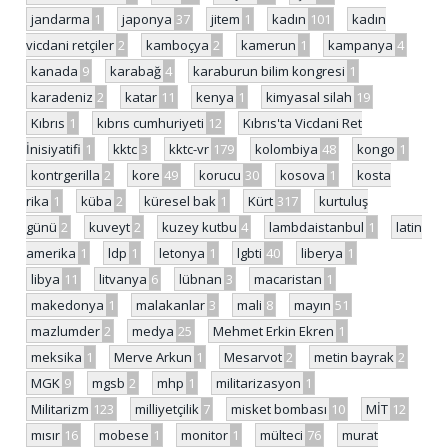
jandarma
1
japonya
37
jitem
1
kadın
101
kadın
vicdani retçiler
2
kamboçya
2
kamerun
1
kampanya
4
kanada
9
karabağ
4
karaburun bilim kongresi
1
karadeniz
2
katar
11
kenya
1
kimyasal silah
19
Kıbrıs
1
kıbrıs cumhuriyeti
12
Kıbrıs'ta Vicdani Ret
İnisiyatifi
1
kktc
3
kktc-vr
179
kolombiya
48
kongo
1
kontrgerilla
2
kore
49
korucu
30
kosova
1
kosta
rika
1
küba
2
küresel bak
1
Kürt
317
kurtuluş
günü
2
kuveyt
2
kuzey kutbu
4
lambdaistanbul
1
latin
amerika
1
ldp
1
letonya
1
lgbti
40
liberya
1
libya
11
litvanya
6
lübnan
3
macaristan
1
makedonya
1
malakanlar
3
mali
8
mayın
51
mazlumder
2
medya
25
Mehmet Erkin Ekren
1
meksika
1
Merve Arkun
1
Mesarvot
2
metin bayrak
2
MGK
9
mgsb
2
mhp
1
militarizasyon
1
Militarizm
123
milliyetçilik
7
misket bombası
10
MİT
12
mısır
16
mobese
1
monitor
1
mülteci
76
murat