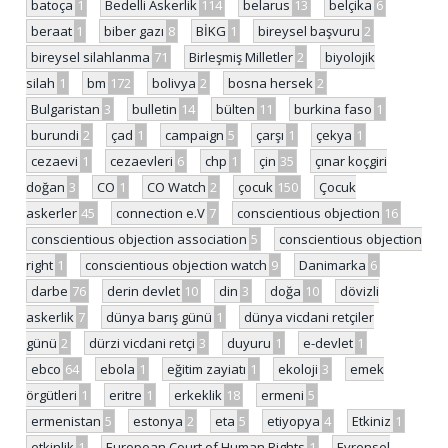
batoça
1
Bedelli Askerlik
114
belarus
13
belçika
6
beraat
1
biber gazı
8
BİKG
1
bireysel başvuru
2
bireysel silahlanma
71
Birleşmiş Milletler
2
biyolojik
silah
1
bm
172
bolivya
2
bosna hersek
2
Bulgaristan
3
bulletin
14
bülten
11
burkina faso
1
burundi
2
çad
1
campaign
5
çarşı
1
çekya
1
cezaevi
1
cezaevleri
6
chp
1
çin
35
çınar koçgiri
doğan
3
CO
1
CO Watch
2
çocuk
150
Çocuk
askerler
45
connection e.V
7
conscientious objection
16
conscientious objection association
5
conscientious objection
right
1
conscientious objection watch
9
Danimarka
6
darbe
76
derin devlet
10
din
3
doğa
10
dövizli
askerlik
7
dünya barış günü
1
dünya vicdani retçiler
günü
2
dürzi vicdani retçi
3
duyuru
1
e-devlet
1
ebco
64
ebola
1
eğitim zayiatı
1
ekoloji
3
emek
örgütleri
1
eritre
1
erkeklik
18
ermeni
5
ermenistan
5
estonya
2
eta
5
etiyopya
4
Etkiniz
1
etkinlik
1
European Court of Human Rights
1
Evrensel