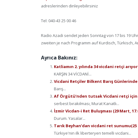
adreslerinden dinleyebilirsiniz
Tel: 040-43 25 00 46
Radio Azadi sendet jeden Sonntag von 17 bis 19 Uhr a
zweiten je nach Programm auf Kurdisch, Türkisch, A
Ayrıca Bakınız:
Katliamın 2. yılında 34 vicdani retçi arıyo
KARŞIN 34 VİCDANİ...
Vicdani Retçiler Bilkent Barış Günlerind
Barış...
Af Örgütü’nden tutsak Vicdani retçi için 
serbest bırakılması, Murat Kanatlı...
İzmir Vicdan-i Ret Buluşması (29 Mart, 17
Durum. Yasalar...
Tarık Beyhan’dan vicdani ret sunumu(25 N
Türkiye'nin ilk liberteryen temelli vicdani...