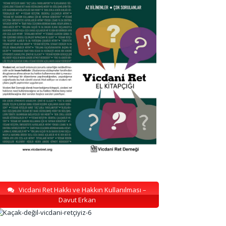
Vicdani Ret Hakkı ve Hakkın Kullanılması –
Davut Erkan