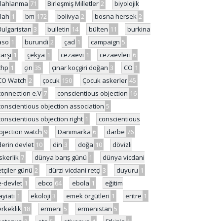
ilahlanma
71
Birleşmiş Milletler
2
biyolojik
ilah
1
bm
172
bolivya
2
bosna hersek
2
Bulgaristan
3
bulletin
14
bülten
11
burkina
aso
1
burundi
2
çad
1
campaign
5
çarşı
1
çekya
1
cezaevi
1
cezaevleri
6
chp
1
çin
35
çınar koçgiri doğan
3
CO
1
CO Watch
2
çocuk
150
Çocuk askerler
45
connection e.V
7
conscientious objection
16
conscientious objection association
5
conscientious objection right
1
conscientious
bjection watch
9
Danimarka
6
darbe
76
derin devlet
10
din
3
doğa
10
dövizli
skerlik
7
dünya barış günü
1
dünya vicdani
etçiler günü
2
dürzi vicdani retçi
3
duyuru
1
e-devlet
1
ebco
64
ebola
1
eğitim
ayiatı
1
ekoloji
3
emek örgütleri
1
eritre
1
erkeklik
18
ermeni
5
ermenistan
5