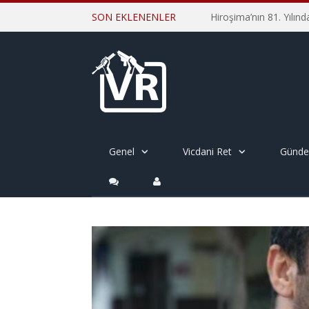
SON EKLENENLER
Genel
Vicdani Ret
Günd