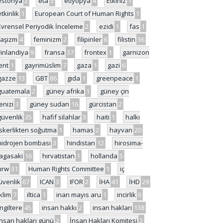
estonya
2
eta
5
etiyopya
4
Etkiniz
1
etkinlik
1
European Court of Human Rights
1
Evrensel Periyodik İnceleme
2
ezidi
1
fas
1
faşizm
4
feminizm
2
filipinler
6
filistin
36
Finlandiya
9
fransa
37
frontex
1
garnizon
ent
1
gayrimüslim
7
gaza
1
gazi
6
gazze
13
GBT
86
gıda
1
greenpeace
1
guatemala
2
güney afrika
1
güney çin
enizi
3
güney sudan
16
gürcistan
2
güvenlik
35
hafif silahlar
3
haiti
1
halkı
skerlikten soğutma
1
hamas
2
hayvan
20
hidrojen bombası
3
hindistan
12
hirosima-
agasaki
16
hırvatistan
1
hollanda
5
hrw
31
Human Rights Committee
1
iç
üvenlik
67
ICAN
3
IFOR
2
İHA
41
İHD
29
iklim
7
iltica
1
inan mayıs aru
1
incirlik
6
İngiltere
45
insan hakkı
2
insan hakları
138
insan hakları günü
2
İnsan Hakları Komitesi
2