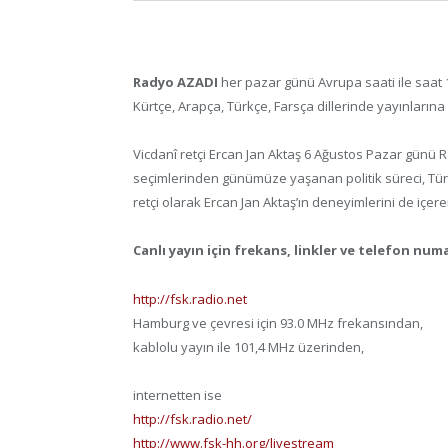
Radyo AZADI
her pazar günü Avrupa saati ile saat 1
Kürtçe, Arapça, Türkçe, Farsça dillerinde yayınların
Vicdanî retçi Ercan Jan Aktaş 6 Ağustos Pazar günü 
seçimlerinden günümüze yaşanan politik süreci, Tür
retçi olarak Ercan Jan Aktaş’ın deneyimlerini de içer
Canlı yayın için frekans, linkler ve telefon numa
http://fsk.radio.net
Hamburg ve çevresi için 93.0 MHz frekansından,
kablolu yayın ile 101,4 MHz üzerinden,
internetten ise
http://fsk.radio.net/
http://www.fsk-hh.org/livestream