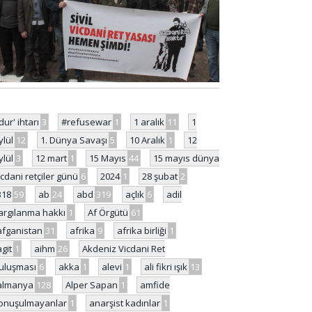
'dur' ihtarı
3
#refusewar
1
1 aralık
11
1
ylül
12
1. Dünya Savaşı
5
10 Aralık
1
12
ylül
3
12 mart
1
15 Mayıs
44
15 mayıs dünya
icdani retçiler günü
6
2024
1
28 şubat
2
318
59
ab
24
abd
319
açlık
6
adil
argılanma hakkı
1
Af Örgütü
61
afganistan
31
afrika
9
afrika birliği
1
agit
1
aihm
26
Akdeniz Vicdani Ret
uluşması
6
akka
1
alevi
1
ali fikri ışık
13
almanya
128
Alper Sapan
1
amfide
onuşulmayanlar
1
anarşist kadınlar
1