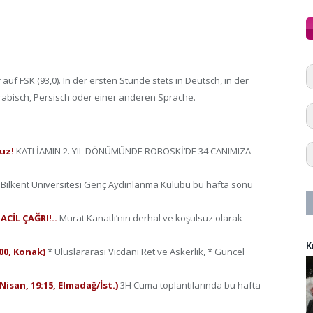
uf FSK (93,0). In der ersten Stunde stets in Deutsch, in der
rabisch, Persisch oder einer anderen Sprache.
ruz!
KATLİAMIN 2. YIL DÖNÜMÜNDE ROBOSKİ’DE 34 CANIMIZA
e
Bilkent Üniversitesi Genç Aydınlanma Kulübü bu hafta sonu
ACİL ÇAĞRI!..
Murat Kanatlı’nın derhal ve koşulsuz olarak
K
.00, Konak)
* Uluslararası Vicdani Ret ve Askerlik, * Güncel
isan, 19:15, Elmadağ/İst.)
3H Cuma toplantılarında bu hafta