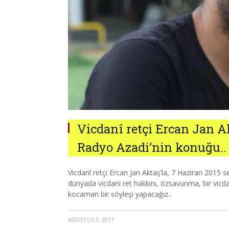
Vicdanî retçi Ercan Jan 
Radyo Azadi’nin konuğu..
Vicdanî retçi Ercan Jan Aktaş’la, 7 Haziran 2015 
dünyada vicdani ret hakkını, özsavunma, bir vicdan
kocaman bir söyleşi yapacağız..
AĞUSTOS 3, 2017
·