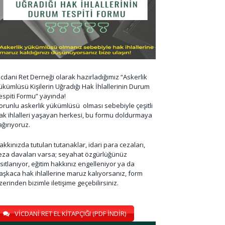
icdani Ret Derneği olarak hazırladığımız “Askerlik
ükümlüsü Kişilerin Uğradığı Hak İhlallerinin Durum
espiti Formu” yayında!
orunlu askerlik yükümlüsü olması sebebiyle çeşitli
ak ihlalleri yaşayan herkesi, bu formu doldurmaya
ağırıyoruz.
akkınızda tutulan tutanaklar, idari para cezaları,
eza davaları varsa; seyahat özgürlüğünüz
ısıtlanıyor, eğitim hakkınız engelleniyor ya da
aşkaca hak ihlallerine maruz kalıyorsanız, form
zerinden bizimle iletişime geçebilirsiniz.
VİCDANİ RET EL KİTAPÇIĞI (PDF İNDİR)