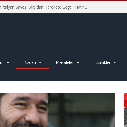
Hiroşima’nın 81. Yılında İtalyan Savaş Karşıtları Harekete Geçti: “Hatırlamak yeterli değil”
em
Bizden
Makaleler
Etkinlikler