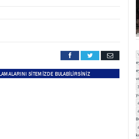
Facebook
Twitter
Email
e
e
v
y
B
k