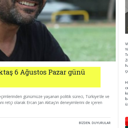
V
Y
T
Z
h
Aktaş 6 Ağustos Pazar günü
ç
H
c
k
seçimlerinden günümüze yaşanan politik süreci, Türkiye’de ve
b
i retçi olarak Ercan Jan Aktaş’ın deneyimlerini de içeren
ü
BIZDEN
,
DUYURULAR