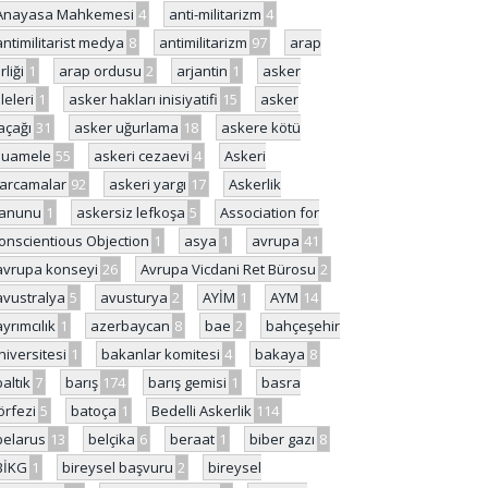
Anayasa Mahkemesi
4
anti-militarizm
4
antimilitarist medya
8
antimilitarizm
97
arap
rliği
1
arap ordusu
2
arjantin
1
asker
ileleri
1
asker hakları inisiyatifi
15
asker
açağı
31
asker uğurlama
18
askere kötü
uamele
55
askeri cezaevi
4
Askeri
arcamalar
92
askeri yargı
17
Askerlik
anunu
1
askersiz lefkoşa
5
Association for
onscientious Objection
1
asya
1
avrupa
41
avrupa konseyi
26
Avrupa Vicdani Ret Bürosu
2
avustralya
5
avusturya
2
AYİM
1
AYM
14
ayrımcılık
1
azerbaycan
8
bae
2
bahçeşehir
niversitesi
1
bakanlar komitesi
4
bakaya
8
baltık
7
barış
174
barış gemisi
1
basra
örfezi
5
batoça
1
Bedelli Askerlik
114
belarus
13
belçika
6
beraat
1
biber gazı
8
BİKG
1
bireysel başvuru
2
bireysel