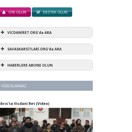
ÜYE OLUN
DESTEK OLUN
VİCDANİRET.ORG'da ARA
SAVASKARSİTLARİ.ORG'da ARA
HABERLERE ABONE OLUN
VIDEOLARIMIZ
ıbrıs’ta Vicdani Ret (Video)