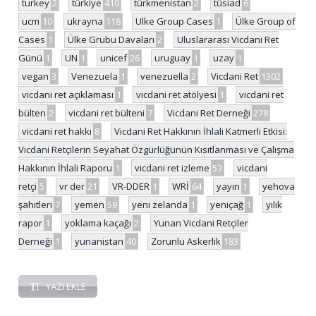
turkey
2
türkiye
410
türkmenistan
2
tüsiad
6
ucm
10
ukrayna
118
Ulke Group Cases
1
Ülke Group of
Cases
1
Ülke Grubu Davaları
2
Uluslararası Vicdani Ret
Günü
1
UN
1
unicef
26
uruguay
1
uzay
1
vegan
3
Venezuela
1
venezuella
2
Vicdani Ret
1302
vicdani ret açıklaması
1
vicdani ret atölyesi
1
vicdani ret
bülten
2
vicdani ret bülteni
7
Vicdani Ret Derneği
278
vicdani ret hakkı
8
Vicdani Ret Hakkının İhlali Katmerli Etkisi:
Vicdani Retçilerin Seyahat Özgürlüğünün Kısıtlanması ve Çalışma
Hakkının İhlali Raporu
1
vicdani ret izleme
53
vicdani
retçi
5
vr der
21
VR-DDER
1
WRİ
64
yayın
1
yehova
şahitleri
7
yemen
59
yeni zelanda
1
yeniçağ
1
yılık
rapor
1
yoklama kaçağı
2
Yunan Vicdani Retçiler
Derneği
1
yunanistan
40
Zorunlu Askerlik
183
YAZI EKLE