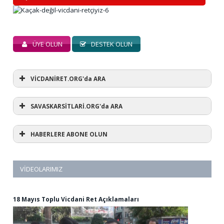
ÜYE OLUN
DESTEK OLUN
VİCDANİRET.ORG'da ARA
SAVASKARSİTLARİ.ORG'da ARA
HABERLERE ABONE OLUN
VIDEOLARIMIZ
18 Mayıs Toplu Vicdani Ret Açıklamaları