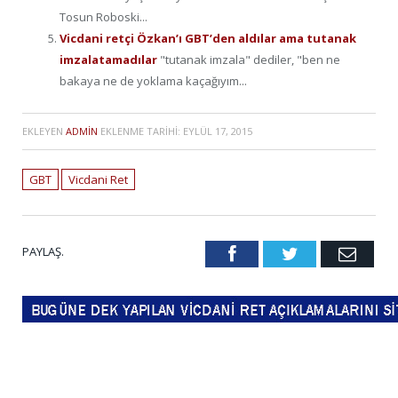
Tosun Roboski...
Vicdani retçi Özkan’ı GBT’den aldılar ama tutanak
imzalatamadılar
"tutanak imzala" dediler, "ben ne
bakaya ne de yoklama kaçağıyım...
EKLEYEN
ADMIN
EKLENME TARIHI:
EYLÜL 17, 2015
GBT
Vicdani Ret
PAYLAŞ.
Facebook
Twitter
Emai