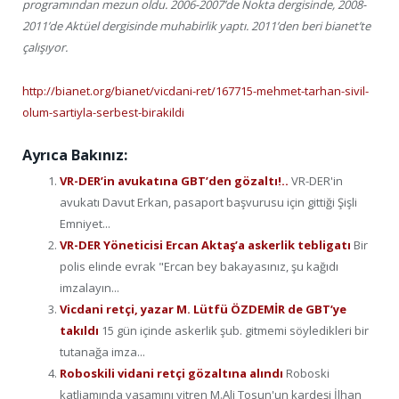
programından mezun oldu. 2006-2007’de Nokta dergisinde, 2008-
2011’de Aktüel dergisinde muhabirlik yaptı. 2011’den beri bianet’te
çalışıyor.
http://bianet.org/bianet/vicdani-ret/167715-mehmet-tarhan-sivil-
olum-sartiyla-serbest-birakildi
Ayrıca Bakınız:
VR-DER’in avukatına GBT’den gözaltı!..
VR-DER'in
avukatı Davut Erkan, pasaport başvurusu için gittiği Şişli
Emniyet...
VR-DER Yöneticisi Ercan Aktaş’a askerlik tebligatı
Bir
polis elinde evrak "Ercan bey bakayasınız, şu kağıdı
imzalayın...
Vicdani retçi, yazar M. Lütfü ÖZDEMİR de GBT’ye
takıldı
15 gün içinde askerlik şub. gitmemi söyledikleri bir
tutanağa imza...
Roboskili vidani retçi gözaltına alındı
Roboski
katliamında yaşamını yitren M.Ali Tosun'un kardeşi İlhan