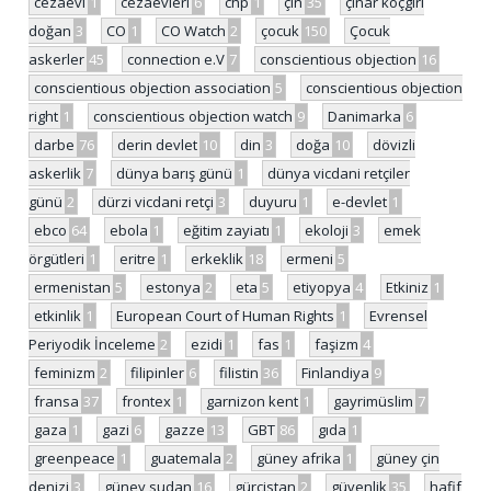
cezaevi
1
cezaevleri
6
chp
1
çin
35
çınar koçgiri
doğan
3
CO
1
CO Watch
2
çocuk
150
Çocuk
askerler
45
connection e.V
7
conscientious objection
16
conscientious objection association
5
conscientious objection
right
1
conscientious objection watch
9
Danimarka
6
darbe
76
derin devlet
10
din
3
doğa
10
dövizli
askerlik
7
dünya barış günü
1
dünya vicdani retçiler
günü
2
dürzi vicdani retçi
3
duyuru
1
e-devlet
1
ebco
64
ebola
1
eğitim zayiatı
1
ekoloji
3
emek
örgütleri
1
eritre
1
erkeklik
18
ermeni
5
ermenistan
5
estonya
2
eta
5
etiyopya
4
Etkiniz
1
etkinlik
1
European Court of Human Rights
1
Evrensel
Periyodik İnceleme
2
ezidi
1
fas
1
faşizm
4
feminizm
2
filipinler
6
filistin
36
Finlandiya
9
fransa
37
frontex
1
garnizon kent
1
gayrimüslim
7
gaza
1
gazi
6
gazze
13
GBT
86
gıda
1
greenpeace
1
guatemala
2
güney afrika
1
güney çin
denizi
3
güney sudan
16
gürcistan
2
güvenlik
35
hafif