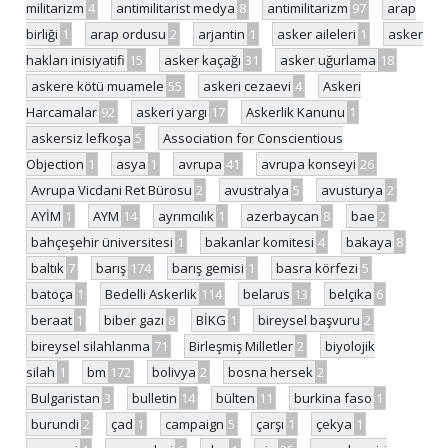
militarizm
4
antimilitarist medya
8
antimilitarizm
97
arap
birliği
1
arap ordusu
2
arjantin
1
asker aileleri
1
asker
hakları inisiyatifi
15
asker kaçağı
31
asker uğurlama
18
askere kötü muamele
55
askeri cezaevi
4
Askeri
Harcamalar
92
askeri yargı
17
Askerlik Kanunu
1
askersiz lefkoşa
5
Association for Conscientious
Objection
1
asya
1
avrupa
41
avrupa konseyi
26
Avrupa Vicdani Ret Bürosu
2
avustralya
5
avusturya
2
AYİM
1
AYM
14
ayrımcılık
1
azerbaycan
8
bae
2
bahçeşehir üniversitesi
1
bakanlar komitesi
4
bakaya
8
baltık
7
barış
174
barış gemisi
1
basra körfezi
5
batoça
1
Bedelli Askerlik
114
belarus
13
belçika
6
beraat
1
biber gazı
8
BİKG
1
bireysel başvuru
2
bireysel silahlanma
71
Birleşmiş Milletler
2
biyolojik
silah
1
bm
172
bolivya
2
bosna hersek
2
Bulgaristan
3
bulletin
14
bülten
11
burkina faso
1
burundi
2
çad
1
campaign
5
çarşı
1
çekya
1