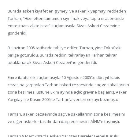
Burada askeri kıyafetleri giymeyi ve askerlik yapmayı reddeden
Tarhan, “Hizmetten tamamen sıyrılmak veya toplu erat önünde
emre itaatsizlikte ısrar” suçlamasıyla Sivas Askeri Cezaevine
gönderildi.
9 Haziran 2005 tarihinde tahliye edilen Tarhan, yine Tokat’taki
birliğe götürüldü. Burada reddini tekrarlayan Tarhan tekrar
tutuklanarak Sivas Askeri Cezaevi’ne gönderildi.
Emre itaatsizlik suçlamasıyla 10 Ağustos 2005’te dört yıl hapis
cezasına çarptırılan Tarhan askeri cezaevinde saç ve sakallarının
zorla kesilmesi üstüne Ekim ayında açlık grevine başlamış, Askeri
Yargıtay ise Kasım 2005’te Tarhan’a verilen cezayı bozmuştu.
Tarhan, askeri cezaevinde saç ve sakallarının zorla kesilmesini
ve diğer askerler tarafından darp edilmesini AİHM’e taşımıştı.
Tarhan 9 Mart 2006’da Askeri Yargıtay Daireler Genel Kurulu