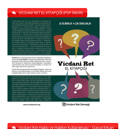
VİCDANİ RET EL KİTAPÇIĞI (PDF İNDİR)
Vicdani Ret Hakkı ve Hakkın Kullanılması – Davut Erkan