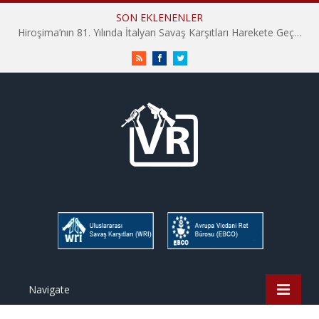
SON EKLENENLER
Hiroşima’nın 81. Yılında İtalyan Savaş Karşıtları Harekete Geçti: “Hatırlamak yeterli değil”
RSS
Facebook
Twitter
Navigate