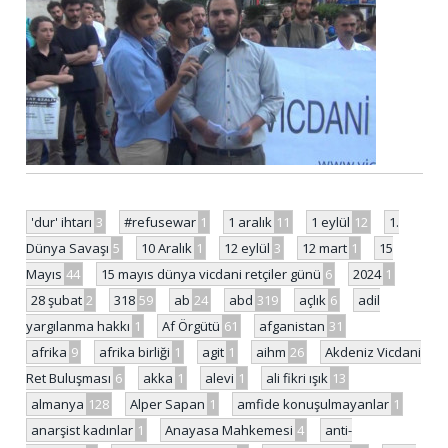
'dur' ihtarı
3
#refusewar
1
1 aralık
11
1 eylül
12
1.
Dünya Savaşı
5
10 Aralık
1
12 eylül
3
12 mart
1
15
Mayıs
44
15 mayıs dünya vicdani retçiler günü
6
2024
1
28 şubat
2
318
59
ab
24
abd
319
açlık
6
adil
yargılanma hakkı
1
Af Örgütü
61
afganistan
31
afrika
9
afrika birliği
1
agit
1
aihm
26
Akdeniz Vicdani
Ret Buluşması
6
akka
1
alevi
1
ali fikri ışık
13
almanya
128
Alper Sapan
1
amfide konuşulmayanlar
1
anarşist kadınlar
1
Anayasa Mahkemesi
4
anti-