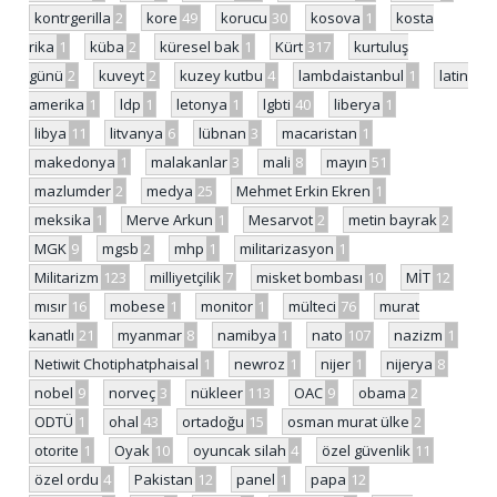
kontrgerilla
2
kore
49
korucu
30
kosova
1
kosta
rika
1
küba
2
küresel bak
1
Kürt
317
kurtuluş
günü
2
kuveyt
2
kuzey kutbu
4
lambdaistanbul
1
latin
amerika
1
ldp
1
letonya
1
lgbti
40
liberya
1
libya
11
litvanya
6
lübnan
3
macaristan
1
makedonya
1
malakanlar
3
mali
8
mayın
51
mazlumder
2
medya
25
Mehmet Erkin Ekren
1
meksika
1
Merve Arkun
1
Mesarvot
2
metin bayrak
2
MGK
9
mgsb
2
mhp
1
militarizasyon
1
Militarizm
123
milliyetçilik
7
misket bombası
10
MİT
12
mısır
16
mobese
1
monitor
1
mülteci
76
murat
kanatlı
21
myanmar
8
namibya
1
nato
107
nazizm
1
Netiwit Chotiphatphaisal
1
newroz
1
nijer
1
nijerya
8
nobel
9
norveç
3
nükleer
113
OAC
9
obama
2
ODTÜ
1
ohal
43
ortadoğu
15
osman murat ülke
2
otorite
1
Oyak
10
oyuncak silah
4
özel güvenlik
11
özel ordu
4
Pakistan
12
panel
1
papa
12