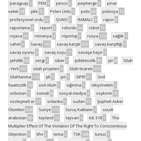
paraguay
1
PEN
1
pesco
2
peşmerge
1
pınar
selek
18
pkk
12
Polen Ünlü
1
polis
43
polonya
10
profesyonel ordu
22
QUNO
2
RAMALC
1
rapor
5
raporlama
1
report
3
roboski
34
robot
15
rojava
39
romanya
3
röportaj
2
rusya
150
sağlık
1
sahel
1
Savaş
190
savaş karşıtı
420
savaş karşıtlığı
3
savaş oyunu
2
savaş suçu
77
savaşa hayır
1
şehitlik
56
sergi
1
siber
5
şiddetsizlik
45
şiir
4
Silah
- Yerli
162
silah projeleri
5
Silah ticareti
256
Silahlanma
114
şili
1
şiö
1
SIPRI
41
Sivil
İtaatsizlik
29
sivil ölüm
5
sığınma
1
sıkıyönetim
1
sırbistan
1
somali
8
sosyal medya
8
soykırım
15
sözleşmeli er
17
srilanka
2
sudan
12
Şüpheli Asker
Ölümleri
358
Suriye
172
Suruç Katliamı
1
suudi
arabistan
45
tayland
16
tayvan
4
tck 318
1
The
Multiplier Effect Of The Violation Of The Right To Conscientious
Objection
1
tihv
5
toma
2
TSK
188
tunus
1