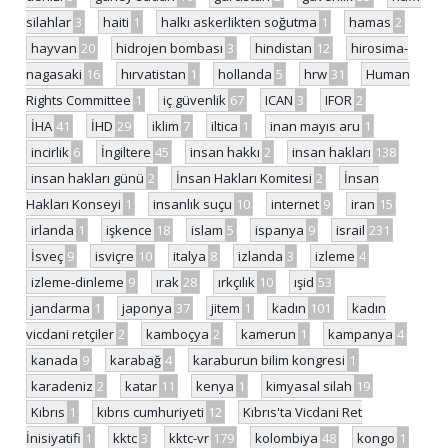
silahlar
3
haiti
1
halkı askerlikten soğutma
1
hamas
2
hayvan
20
hidrojen bombası
3
hindistan
12
hirosima-
nagasaki
16
hırvatistan
1
hollanda
5
hrw
31
Human
Rights Committee
1
iç güvenlik
67
ICAN
3
IFOR
2
İHA
41
İHD
29
iklim
7
iltica
1
inan mayıs aru
1
incirlik
6
İngiltere
45
insan hakkı
2
insan hakları
138
insan hakları günü
2
İnsan Hakları Komitesi
2
İnsan
Hakları Konseyi
1
insanlık suçu
10
internet
9
iran
15
irlanda
1
işkence
18
islam
5
ispanya
9
israil
231
İsveç
9
isviçre
10
italya
8
izlanda
3
izleme
4
izleme-dinleme
9
ırak
28
ırkçılık
10
ışid
53
jandarma
1
japonya
37
jitem
1
kadın
101
kadın
vicdani retçiler
2
kamboçya
2
kamerun
1
kampanya
4
kanada
9
karabağ
4
karaburun bilim kongresi
1
karadeniz
2
katar
11
kenya
1
kimyasal silah
19
Kıbrıs
1
kıbrıs cumhuriyeti
12
Kıbrıs'ta Vicdani Ret
İnisiyatifi
1
kktc
3
kktc-vr
179
kolombiya
48
kongo
1