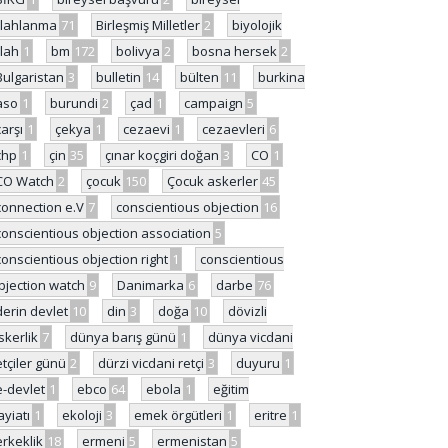
ilahlanma
71
Birleşmiş Milletler
2
biyolojik
ilah
1
bm
172
bolivya
2
bosna hersek
2
Bulgaristan
3
bulletin
14
bülten
11
burkina
aso
1
burundi
2
çad
1
campaign
5
çarşı
1
çekya
1
cezaevi
1
cezaevleri
6
chp
1
çin
35
çınar koçgiri doğan
3
CO
1
CO Watch
2
çocuk
150
Çocuk askerler
45
connection e.V
7
conscientious objection
16
conscientious objection association
5
conscientious objection right
1
conscientious
bjection watch
9
Danimarka
6
darbe
76
derin devlet
10
din
3
doğa
10
dövizli
skerlik
7
dünya barış günü
1
dünya vicdani
etçiler günü
2
dürzi vicdani retçi
3
duyuru
1
e-devlet
1
ebco
64
ebola
1
eğitim
ayiatı
1
ekoloji
3
emek örgütleri
1
eritre
1
erkeklik
18
ermeni
5
ermenistan
5