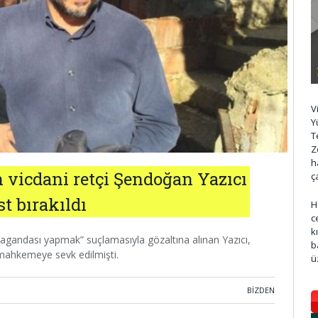
V
Y
T
Z
h
n vicdani retçi Şendoğan Yazıcı
ç
st bırakıldı
H
c
k
agandası yapmak” suçlamasıyla gözaltına alınan Yazıcı,
b
 mahkemeye sevk edilmişti.
ü
BIZDEN