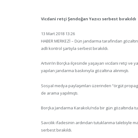
Vicdani retçi Şendoğan Yazıcı serbest bırakıldı
13 Mart 2018 13:26
HABER MERKEZİ – Dün jandarma tarafından gözaltına 
adli kontrol şartıyla serbest bırakıldı.
Artvin’in Borçka ilçesinde yaşayan vicdani retçi v
yapılan jandarma baskınıyla gözaltına alınmıştı.
Sosyal medya paylaşımları üzerinden “örgüt propaga
de arama yapılmıştı.
Borçka Jandarma Karakolu’nda bir gün gözaltında tut
Savcılık ifadesinin ardından tutuklanma talebiyle m
serbest bırakıldı.