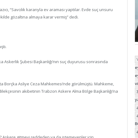
cı, “Savcılık kararıyla ev araması yaptılar. Evde suç unsuru
şekilde gözaltına almaya karar vermiş” dedi.
ştı.
çka Askerlik Şubesi Başkanlığı’nın suç duyurusu sonrasında
e
e
v
bat’ta Borçka Asliye Ceza Mahkemesi’nde görülmüştü. Mahkeme,
 dilekçesinin akıbetinin Trabzon Askere Alma Bölge Başkanlığı’na
y
B
 Askere gitmeyi reddeden ya da istemeyenler için...