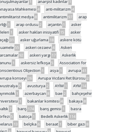
onuşulmayanlar
1
anarşist kadınlar
1
Anayasa Mahkemesi
4
anti-militarizm
4
antimilitarist medya
8
antimilitarizm
97
arap
rliği
1
arap ordusu
2
arjantin
1
asker
ileleri
1
asker hakları inisiyatifi
15
asker
açağı
31
asker uğurlama
18
askere kötü
uamele
55
askeri cezaevi
4
Askeri
arcamalar
92
askeri yargı
17
Askerlik
anunu
1
askersiz lefkoşa
5
Association for
onscientious Objection
1
asya
1
avrupa
41
avrupa konseyi
26
Avrupa Vicdani Ret Bürosu
2
avustralya
5
avusturya
2
AYİM
1
AYM
14
ayrımcılık
1
azerbaycan
8
bae
2
bahçeşehir
niversitesi
1
bakanlar komitesi
4
bakaya
8
baltık
7
barış
174
barış gemisi
1
basra
örfezi
5
batoça
1
Bedelli Askerlik
114
belarus
13
belçika
6
beraat
1
biber gazı
8
BİKG
1
bireysel başvuru
2
bireysel