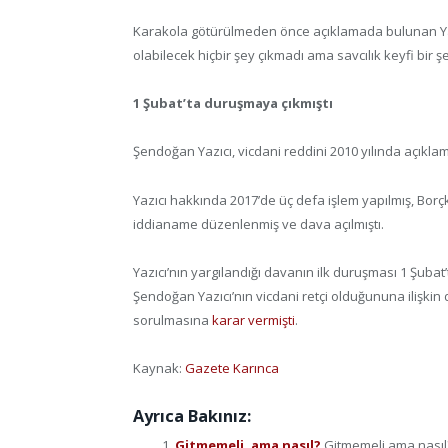
Karakola götürülmeden önce açıklamada bulunan Yazı
olabilecek hiçbir şey çıkmadı ama savcılık keyfi bir 
1 Şubat’ta duruşmaya çıkmıştı
Şendoğan Yazıcı, vicdani reddini 2010 yılında açıklamı
Yazıcı hakkında 2017’de üç defa işlem yapılmış, Bor
iddianame düzenlenmiş ve dava açılmıştı.
Yazıcı’nın yargılandığı davanın ilk duruşması 1 Şu
Şendoğan Yazıcı’nın vicdani retçi olduğununa ilişkin
sorulmasına
karar vermişti
.
Kaynak:
Gazete Karınca
Ayrıca Bakınız:
Gitmemeli, ama nasıl?
Gitmemeli ama nasıl?