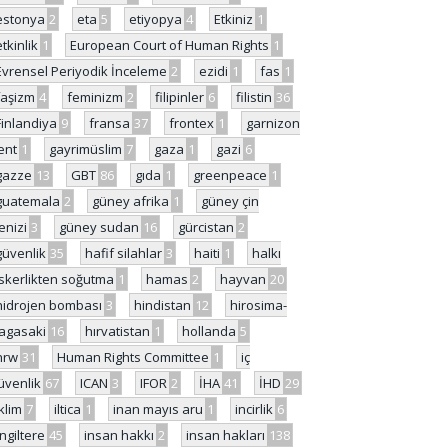
estonya
2
eta
5
etiyopya
4
Etkiniz
1
etkinlik
1
European Court of Human Rights
1
Evrensel Periyodik İnceleme
2
ezidi
1
fas
1
faşizm
4
feminizm
2
filipinler
6
filistin
36
Finlandiya
9
fransa
37
frontex
1
garnizon
ent
1
gayrimüslim
7
gaza
1
gazi
6
gazze
13
GBT
86
gıda
1
greenpeace
1
guatemala
2
güney afrika
1
güney çin
enizi
3
güney sudan
16
gürcistan
2
güvenlik
35
hafif silahlar
3
haiti
1
halkı
skerlikten soğutma
1
hamas
2
hayvan
20
hidrojen bombası
3
hindistan
12
hirosima-
agasaki
16
hırvatistan
1
hollanda
5
hrw
31
Human Rights Committee
1
iç
üvenlik
67
ICAN
3
IFOR
2
İHA
41
İHD
29
iklim
7
iltica
1
inan mayıs aru
1
incirlik
6
İngiltere
45
insan hakkı
2
insan hakları
138