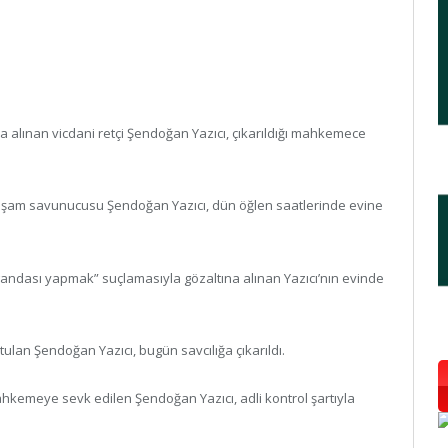
alınan vicdani retçi Şendoğan Yazıcı, çıkarıldığı mahkemece
e yaşam savunucusu Şendoğan Yazıcı, dün öğlen saatlerinde evine
ndası yapmak” suçlamasıyla gözaltına alınan Yazıcı’nın evinde
ulan Şendoğan Yazıcı, bugün savcılığa çıkarıldı.
ahkemeye sevk edilen Şendoğan Yazıcı, adli kontrol şartıyla