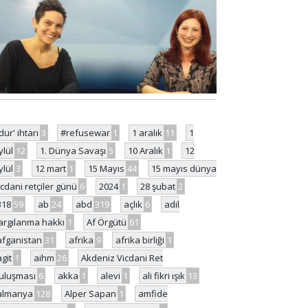
'dur' ihtarı
3
#refusewar
1
1 aralık
11
1
ylül
12
1. Dünya Savaşı
5
10 Aralık
1
12
ylül
3
12 mart
1
15 Mayıs
44
15 mayıs dünya
icdani retçiler günü
6
2024
1
28 şubat
2
318
59
ab
24
abd
319
açlık
6
adil
argılanma hakkı
1
Af Örgütü
61
afganistan
31
afrika
9
afrika birliği
1
agit
1
aihm
26
Akdeniz Vicdani Ret
uluşması
6
akka
1
alevi
1
ali fikri ışık
13
almanya
128
Alper Sapan
1
amfide