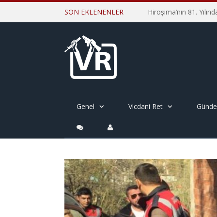
SON EKLENENLER
Genel
Vicdani Ret
Günd