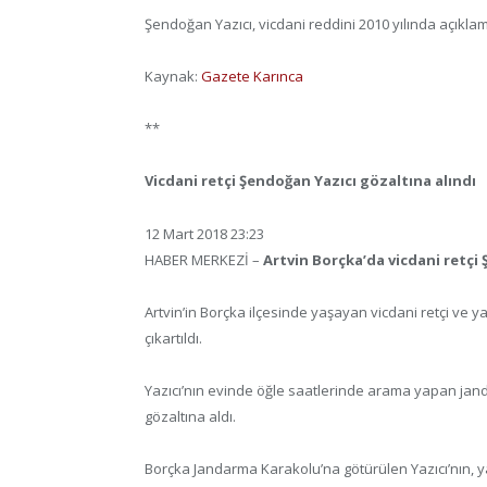
Şendoğan Yazıcı, vicdani reddini 2010 yılında açıklamı
Kaynak:
Gazete Karınca
**
Vicdani retçi Şendoğan Yazıcı gözaltına alındı
12 Mart 2018 23:23
HABER MERKEZİ –
Artvin Borçka’da vicdani retçi
Artvin’in Borçka ilçesinde yaşayan vicdani retçi ve
çıkartıldı.
Yazıcı’nın evinde öğle saatlerinde arama yapan jan
gözaltına aldı.
Borçka Jandarma Karakolu’na götürülen Yazıcı’nın, yarı