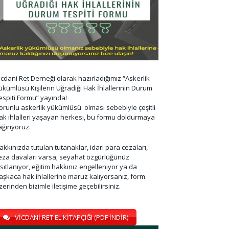
icdani Ret Derneği olarak hazırladığımız “Askerlik
ükümlüsü Kişilerin Uğradığı Hak İhlallerinin Durum
espiti Formu” yayında!
orunlu askerlik yükümlüsü olması sebebiyle çeşitli
ak ihlalleri yaşayan herkesi, bu formu doldurmaya
ağırıyoruz.
akkınızda tutulan tutanaklar, idari para cezaları,
eza davaları varsa; seyahat özgürlüğünüz
ısıtlanıyor, eğitim hakkınız engelleniyor ya da
aşkaca hak ihlallerine maruz kalıyorsanız, form
zerinden bizimle iletişime geçebilirsiniz.
VİCDANİ RET EL KİTAPÇIĞI (PDF İNDİR)