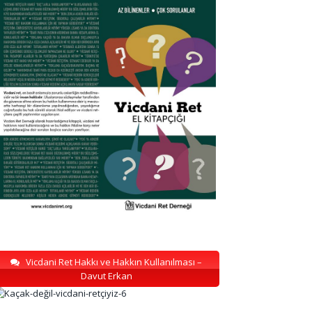
Vicdani Ret Hakkı ve Hakkın Kullanılması –
Davut Erkan