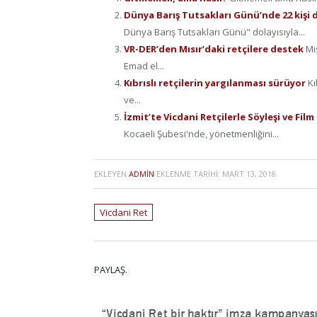
Dünya Barış Tutsakları Günü’nde 22 kişi 
Dünya Barış Tutsakları Günü" dolayısıyla...
VR-DER’den Mısır’daki retçilere destek
Mı
Emad el...
Kıbrıslı retçilerin yargılanması sürüyor
Kı
ve...
İzmit’te Vicdani Retçilerle Söyleşi ve Fil
Kocaeli Şubesi'nde, yönetmenliğini...
EKLEYEN
ADMIN
EKLENME TARIHI:
MART 13, 2018
Vicdani Ret
PAYLAŞ.