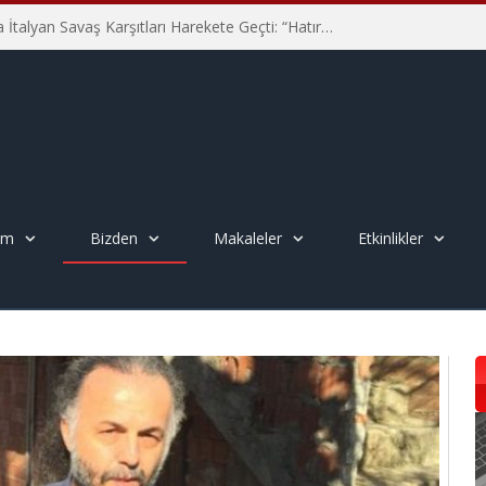
Hiroşima’nın 81. Yılında İtalyan Savaş Karşıtları Harekete Geçti: “Hatırlamak yeterli değil”
em
Bizden
Makaleler
Etkinlikler