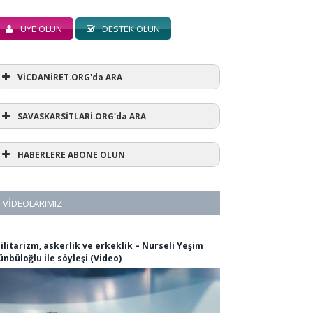
ÜYE OLUN
DESTEK OLUN
VİCDANİRET.ORG'da ARA
SAVASKARSİTLARİ.ORG'da ARA
HABERLERE ABONE OLUN
VIDEOLARIMIZ
ilitarizm, askerlik ve erkeklik – Nurseli Yeşim
ünbüloğlu ile söyleşi (Video)