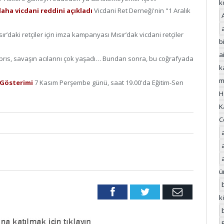
k
daha vicdani reddini açıkladı
Vicdani Ret Derneği'nin "1 Aralık
sır’daki retçiler için imza kampanyası Mısır’dak vicdani retçiler
bi
a
brıs, savaşın acılarını çok yaşadı… Bundan sonra, bu coğrafyada
k
m
m Gösterimi
7 Kasım Perşembe günü, saat 19.00'da Eğitim-Sen
H
K
C
ü
Facebook
Twitter
Email
k