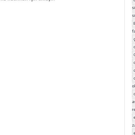
s
s
f
o
a
r
z