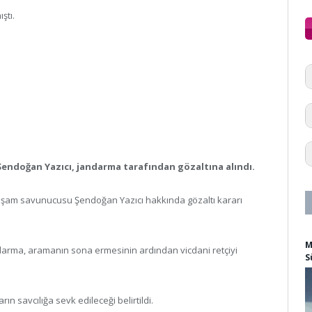
ştı.
 Şendoğan Yazıcı, jandarma tarafından gözaltına alındı.
 yaşam savunucusu Şendoğan Yazıcı hakkında gözaltı kararı
M
darma, aramanın sona ermesinin ardından vicdani retçiyi
S
n savcılığa sevk edileceği belirtildi.