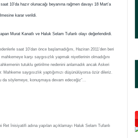
ın saat 10’da hazır olunacağı beyanına rağmen davayı 18 Mart’a
lmesine karar verildi.
an Murat Kanatlı ve Haluk Selam Tufanlı olayı değerlendirdi.
nedenlerle saat 10’dan önce başlamadığını, Haziran 2011’den beri
e mahkemeye karşı saygısızlık yapmak niyetlerinin olmadığını
Mahkemenin tutuklu getirilme nedenini anlamadık ancak Askeri
r. Mahkeme saygısızlık yaptığımızı düşünülüyorsa özür dileriz.
 bunu da söylemeye, konuşmaya devam edeceğiz”…
i Ret İnisiyatifi adına yapılan açıklamayı Haluk Selam Tufanlı