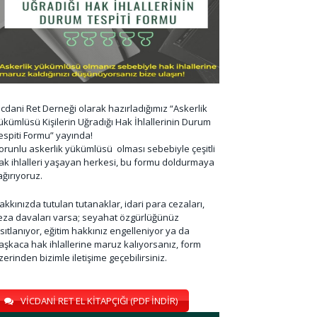
icdani Ret Derneği olarak hazırladığımız “Askerlik
ükümlüsü Kişilerin Uğradığı Hak İhlallerinin Durum
espiti Formu” yayında!
orunlu askerlik yükümlüsü olması sebebiyle çeşitli
ak ihlalleri yaşayan herkesi, bu formu doldurmaya
ağırıyoruz.
akkınızda tutulan tutanaklar, idari para cezaları,
eza davaları varsa; seyahat özgürlüğünüz
ısıtlanıyor, eğitim hakkınız engelleniyor ya da
aşkaca hak ihlallerine maruz kalıyorsanız, form
zerinden bizimle iletişime geçebilirsiniz.
VİCDANİ RET EL KİTAPÇIĞI (PDF İNDİR)