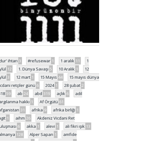
'dur' ihtarı
3
#refusewar
1
1 aralık
11
1
ylül
12
1. Dünya Savaşı
5
10 Aralık
1
12
ylül
3
12 mart
1
15 Mayıs
44
15 mayıs dünya
icdani retçiler günü
6
2024
1
28 şubat
2
318
59
ab
24
abd
319
açlık
6
adil
argılanma hakkı
1
Af Örgütü
61
afganistan
31
afrika
9
afrika birliği
1
agit
1
aihm
26
Akdeniz Vicdani Ret
uluşması
6
akka
1
alevi
1
ali fikri ışık
13
almanya
128
Alper Sapan
1
amfide