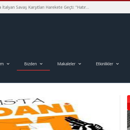
Hiroşima’nın 81. Yılında İtalyan Savaş Karşıtları Harekete Geçti: “Hatırlamak yeterli değil”
em
Bizden
Makaleler
Etkinlikler