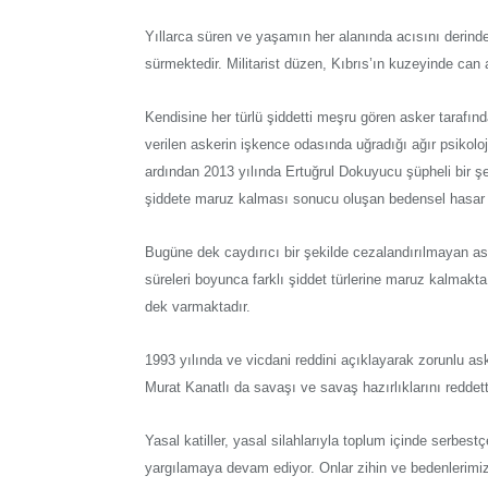
Yıllarca süren ve yaşamın her alanında acısını derinde
sürmektedir. Militarist düzen, Kıbrıs’ın kuzeyinde ca
Kendisine her türlü şiddetti meşru gören asker tarafınd
verilen askerin işkence odasında uğradığı ağır psikolo
ardından 2013 yılında Ertuğrul Dokuyucu şüpheli bir şek
şiddete maruz kalması sonucu oluşan bedensel hasar n
Bugüne dek caydırıcı bir şekilde cezalandırılmayan aske
süreleri boyunca farklı şiddet türlerine maruz kalmakt
dek varmaktadır.
1993 yılında ve vicdani reddini açıklayarak zorunlu as
Murat Kanatlı da savaşı ve savaş hazırlıklarını reddetti
Yasal katiller, yasal silahlarıyla toplum içinde serbes
yargılamaya devam ediyor. Onlar zihin ve bedenlerimi