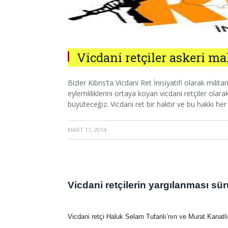
Vicdani retçiler askeri m
Bizler Kıbrıs’ta Vicdani Ret İnisiyatifi olarak mili
eylemliliklerini ortaya koyan vicdani retçiler olarak
büyüteceğiz. Vicdani ret bir haktır ve bu hakkı
MART 11, 2014
·
Vicdani retçilerin yargılanması sü
Vicdani retçi Haluk Selam Tufanlı’nın ve Murat Kana