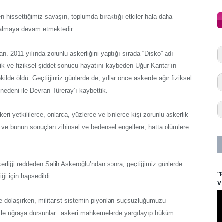
n hissettiğimiz savaşın, toplumda bıraktığı etkiler hala daha
n almaya devam etmektedir.
an, 2011 yılında zorunlu askerliğini yaptığı sırada “Disko” adı
jik ve fiziksel şiddet sonucu hayatını kaybeden Uğur Kantar’ın
ilde öldü. Geçtiğimiz günlerde de, yıllar önce askerde ağır fiziksel
edeni ile Devran Türeray’ı kaybettik.
ri yetkililerce, onlarca, yüzlerce ve binlerce kişi zorunlu askerlik
a ve bunun sonuçları zihinsel ve bedensel engellere, hatta ölümlere
kerliği reddeden Salih Askeroğlu’ndan sonra, geçtiğimiz günlerde
“
ği için hapsedildi.
V
tçe dolaşırken, militarist sistemin piyonları suçsuzluğumuzu
zle uğraşa dursunlar, askeri mahkemelerde yargılayıp hüküm