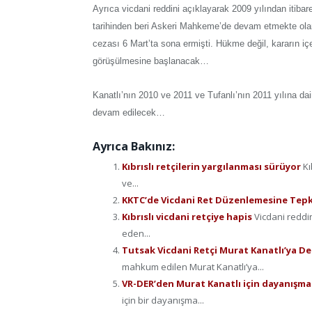
Ayrıca vicdani reddini açıklayarak 2009 yılından itiba
tarihinden beri Askeri Mahkeme’de devam etmekte olan
cezası 6 Mart’ta sona ermişti. Hükme değil, kararın i
görüşülmesine başlanacak…
Kanatlı’nın 2010 ve 2011 ve Tufanlı’nın 2011 yılına d
devam edilecek…
Ayrıca Bakınız:
Kıbrıslı retçilerin yargılanması sürüyor
Kı
ve...
KKTC’de Vicdani Ret Düzenlemesine Tepk
Kıbrıslı vicdani retçiye hapis
Vicdani reddin
eden...
Tutsak Vicdani Retçi Murat Kanatlı’ya De
mahkum edilen Murat Kanatlı’ya...
VR-DER’den Murat Kanatlı için dayanışma
için bir dayanışma...