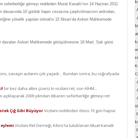
k
ren seferberliğe gitmeyi reddeden Murat Kanatlı’nın 14 Haziran 2011
 davasında 10 günlük hapis cezasına çarptırılmasının ardından,
çeriğine yönelik yapılan istinafın 15 Nisan’da Askeri Mahkemede
bi
a
k
air davaları Askeri Mahkemede görüşülmesine 18 Mart, Salı günü
m
H
K
C
brıs, savaşın acılarını çok yaşadı… Bundan sonra, bu coğrafyada
i!
bir kez daha altını çizeriz ki vicdani ret, son AİHM...
i açıklayarak 2009 yılından itibaren seferberliğe gitmeyi ret
ü
stek Çığ Gibi Büyüyor
Vicdani reddinden ötürü 10 gün hapse
k
 eylemi
Vicdani Ret Derneği, Kıbrıs'ta tutuklanan Muat Kanatlı