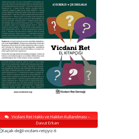
Vicdani Ret Hakkı ve Hakkın Kullanılması –
Davut Erkan