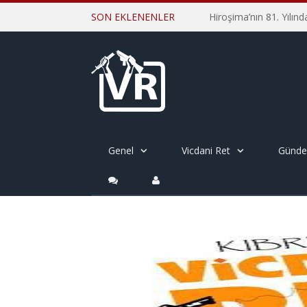
SON EKLENENLER
Genel
Vicdani Ret
Günd