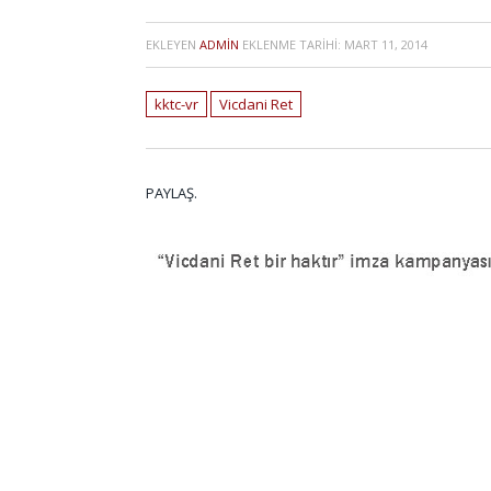
EKLEYEN
ADMIN
EKLENME TARIHI:
MART 11, 2014
kktc-vr
Vicdani Ret
PAYLAŞ.