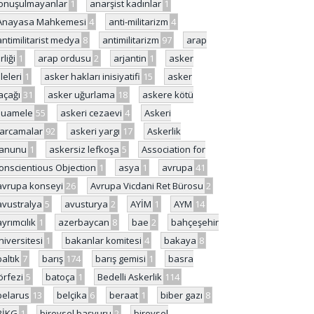
onuşulmayanlar
1
anarşist kadınlar
1
Anayasa Mahkemesi
4
anti-militarizm
4
antimilitarist medya
8
antimilitarizm
97
arap
rliği
1
arap ordusu
2
arjantin
1
asker
ileleri
1
asker hakları inisiyatifi
15
asker
açağı
31
asker uğurlama
18
askere kötü
uamele
55
askeri cezaevi
4
Askeri
arcamalar
92
askeri yargı
17
Askerlik
anunu
1
askersiz lefkoşa
5
Association for
onscientious Objection
1
asya
1
avrupa
41
avrupa konseyi
26
Avrupa Vicdani Ret Bürosu
2
avustralya
5
avusturya
2
AYİM
1
AYM
14
ayrımcılık
1
azerbaycan
8
bae
2
bahçeşehir
niversitesi
1
bakanlar komitesi
4
bakaya
8
baltık
7
barış
174
barış gemisi
1
basra
örfezi
5
batoça
1
Bedelli Askerlik
114
belarus
13
belçika
6
beraat
1
biber gazı
8
BİKG
1
bireysel başvuru
2
bireysel