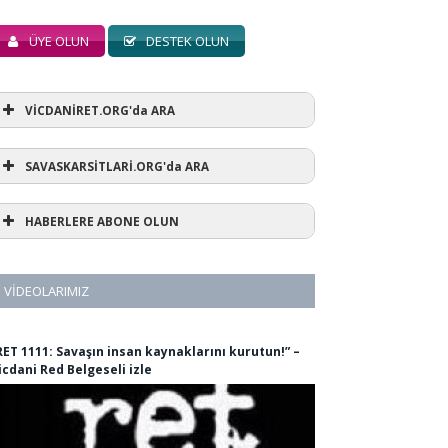
ÜYE OLUN
DESTEK OLUN
VİCDANİRET.ORG'da ARA
SAVASKARSİTLARİ.ORG'da ARA
HABERLERE ABONE OLUN
VIDEOLARIMIZ
RET 1111: Savaşın insan kaynaklarını kurutun!” –
icdani Red Belgeseli izle