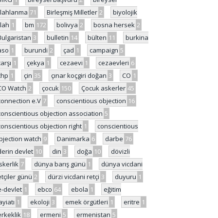
ilahlanma
71
Birleşmiş Milletler
2
biyolojik
ilah
1
bm
172
bolivya
2
bosna hersek
2
Bulgaristan
3
bulletin
14
bülten
11
burkina
aso
1
burundi
2
çad
1
campaign
5
çarşı
1
çekya
1
cezaevi
1
cezaevleri
6
chp
1
çin
35
çınar koçgiri doğan
3
CO
1
CO Watch
2
çocuk
150
Çocuk askerler
45
connection e.V
7
conscientious objection
16
conscientious objection association
5
conscientious objection right
1
conscientious
bjection watch
9
Danimarka
6
darbe
76
derin devlet
10
din
3
doğa
10
dövizli
skerlik
7
dünya barış günü
1
dünya vicdani
etçiler günü
2
dürzi vicdani retçi
3
duyuru
1
e-devlet
1
ebco
64
ebola
1
eğitim
ayiatı
1
ekoloji
3
emek örgütleri
1
eritre
1
erkeklik
18
ermeni
5
ermenistan
5