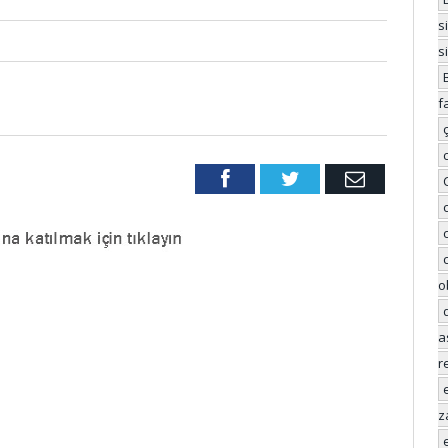
s
s
f
Facebook
Twitter
Email
o
a
r
z