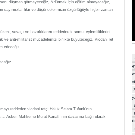
r insanı düşman görmeyeceğiz, öldürmek için eğitim almayacağız,
an sayımızla, fikir ve düşüncelerimizin özgürlüğüyle hiçbir zaman
t düzeni, savaşı ve hazırlıklarını reddederek somut eylemliliklerini
dik ve anti-militarist mücadelemizi birlikte büyüteceğiz. Vicdani ret
am edeceğiz.
acağız.
e
e
v
y
tılmayı reddeden vicdani retçi Haluk Selam Tufanlı’nın
… Askeri Mahkeme Murat Kanatlı’nın davasına bağlı olarak
B