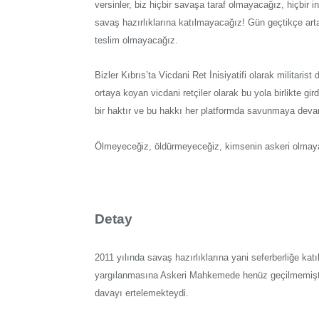
versinler, biz hiçbir savaşa taraf olmayacağız, hiçbi
savaş hazırlıklarına katılmayacağız! Gün geçtikçe art
teslim olmayacağız.
Bizler Kıbrıs’ta Vicdani Ret İnisiyatifi olarak militaris
ortaya koyan vicdani retçiler olarak bu yola birlikte gir
bir haktır ve bu hakkı her platformda savunmaya dev
Ölmeyeceğiz, öldürmeyeceğiz, kimsenin askeri olmay
Detay
2011 yılında savaş hazırlıklarına yani seferberliğe ka
yargılanmasına Askeri Mahkemede henüz geçilmemişti
davayı ertelemekteydi.