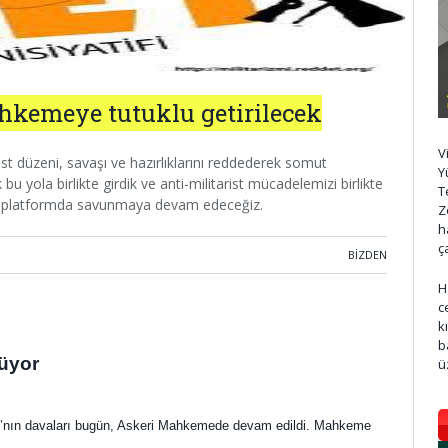
ahkemeye tutuklu getirilecek
V
tarist düzeni, savaşı ve hazırlıklarını reddederek somut
Y
 bu yola birlikte girdik ve anti-militarist mücadelemizi birlikte
T
 her platformda savunmaya devam edeceğiz.
Z
h
ç
BIZDEN
H
c
k
b
rüyor
ü
tlı’nın davaları bugün, Askeri Mahkemede devam edildi. Mahkeme