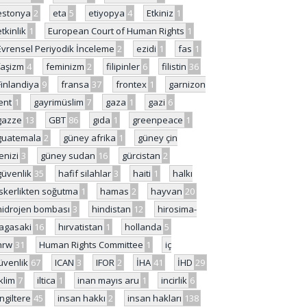
estonya
2
eta
5
etiyopya
4
Etkiniz
1
etkinlik
1
European Court of Human Rights
1
Evrensel Periyodik İnceleme
2
ezidi
1
fas
1
faşizm
4
feminizm
2
filipinler
6
filistin
36
Finlandiya
9
fransa
37
frontex
1
garnizon
ent
1
gayrimüslim
7
gaza
1
gazi
6
gazze
13
GBT
86
gıda
1
greenpeace
1
guatemala
2
güney afrika
1
güney çin
enizi
3
güney sudan
16
gürcistan
2
güvenlik
35
hafif silahlar
3
haiti
1
halkı
skerlikten soğutma
1
hamas
2
hayvan
20
hidrojen bombası
3
hindistan
12
hirosima-
agasaki
16
hırvatistan
1
hollanda
5
hrw
31
Human Rights Committee
1
iç
üvenlik
67
ICAN
3
IFOR
2
İHA
41
İHD
29
iklim
7
iltica
1
inan mayıs aru
1
incirlik
6
İngiltere
45
insan hakkı
2
insan hakları
138