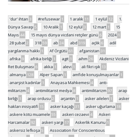
'dur' ihtarı
3
#refusewar
1
1 aralık
11
1 eylül
12
1.
Dünya Savaşı
5
10 Aralık
1
12 eylül
3
12 mart
1
15
Mayıs
44
15 mayıs dünya vicdani retçiler günü
6
2024
1
28 şubat
2
318
59
ab
24
abd
319
açlık
6
adil
yargılanma hakkı
1
Af Örgütü
61
afganistan
31
afrika
9
afrika birliği
1
agit
1
aihm
26
Akdeniz Vicdani
Ret Buluşması
6
akka
1
alevi
1
ali fikri ışık
13
almanya
128
Alper Sapan
1
amfide konuşulmayanlar
1
anarşist kadınlar
1
Anayasa Mahkemesi
4
anti-
militarizm
4
antimilitarist medya
8
antimilitarizm
97
arap
birliği
1
arap ordusu
2
arjantin
1
asker aileleri
1
asker
hakları inisiyatifi
15
asker kaçağı
31
asker uğurlama
18
askere kötü muamele
55
askeri cezaevi
4
Askeri
Harcamalar
92
askeri yargı
17
Askerlik Kanunu
1
askersiz lefkoşa
5
Association for Conscientious