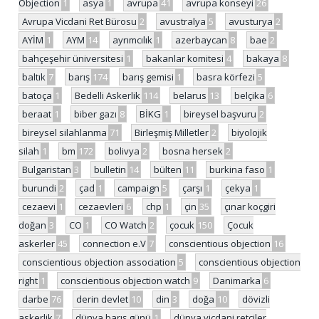
Objection
1
asya
1
avrupa
41
avrupa konseyi
26
Avrupa Vicdani Ret Bürosu
2
avustralya
5
avusturya
2
AYİM
1
AYM
14
ayrımcılık
1
azerbaycan
8
bae
2
bahçeşehir üniversitesi
1
bakanlar komitesi
4
bakaya
8
baltık
7
barış
174
barış gemisi
1
basra körfezi
5
batoça
1
Bedelli Askerlik
114
belarus
13
belçika
6
beraat
1
biber gazı
8
BİKG
1
bireysel başvuru
2
bireysel silahlanma
71
Birleşmiş Milletler
2
biyolojik
silah
1
bm
172
bolivya
2
bosna hersek
2
Bulgaristan
3
bulletin
14
bülten
11
burkina faso
1
burundi
2
çad
1
campaign
5
çarşı
1
çekya
1
cezaevi
1
cezaevleri
6
chp
1
çin
35
çınar koçgiri
doğan
3
CO
1
CO Watch
2
çocuk
150
Çocuk
askerler
45
connection e.V
7
conscientious objection
16
conscientious objection association
5
conscientious objection
right
1
conscientious objection watch
9
Danimarka
6
darbe
76
derin devlet
10
din
3
doğa
10
dövizli
askerlik
7
dünya barış günü
1
dünya vicdani retçiler