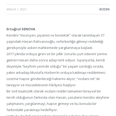
ARALIK 1, 2025
·
BIZDEN
Ertuğrul SENOVA
Kendini “müzisyen, piyanist ve bestekâr” olarak tanımlayan 37
yaşındaki Hasan Rahvancıoğlu, seferberliğe gitmeyi reddettiği
gerekçesiyle askeri mahkemede yargılanmaya başladı.
2017 yılında orduya giren ve bir yıllık ‘zorunlu yurt ödevini’ yerine
getiren Hasan daha sonra adayı terk ediyor. İspanya’da, kendi
deyimiyle “keyfinin yerinde olduğu” bir yaşam sürdüğü sırada,
yakın arkadaşı Mustafa Hürben’in orduya katılmayı reddetmesi
üzerine hapse gönderileceği haberini alıyor; “vicdani ret” ile
tanışıyor ve mücadelesinin hikâyesi başlıyor.
Bir sivil itaatsizlik olarak vicdani reddin tamamen bireysel bir
tercih olduğunun farkında olan Hasan, yasaların kendisi aleyhine
çalışmasını, yargılanmayı, hapse girmeyi ve bu konuda bir
farkındalık yaratmayı hedefliyor.