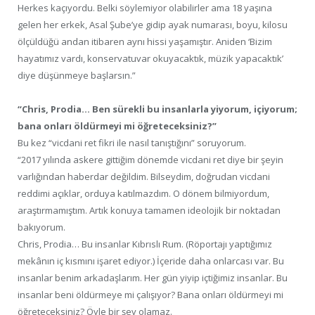
Herkes kaçıyordu. Belki söylemiyor olabilirler ama 18 yaşına
gelen her erkek, Asal Şube’ye gidip ayak numarası, boyu, kilosu
ölçüldüğü andan itibaren aynı hissi yaşamıştır. Aniden ‘Bizim
hayatımız vardı, konservatuvar okuyacaktık, müzik yapacaktık’
diye düşünmeye başlarsın.”
“Chris, Prodia… Ben sürekli bu insanlarla yiyorum, içiyorum;
bana onları öldürmeyi mi öğreteceksiniz?”
Bu kez “vicdani ret fikri ile nasıl tanıştığını” soruyorum.
“2017 yılında askere gittiğim dönemde vicdani ret diye bir şeyin
varlığından haberdar değildim. Bilseydim, doğrudan vicdani
reddimi açıklar, orduya katılmazdım. O dönem bilmiyordum,
araştırmamıştım. Artık konuya tamamen ideolojik bir noktadan
bakıyorum.
Chris, Prodia… Bu insanlar Kıbrıslı Rum. (Röportajı yaptığımız
mekânın iç kısmını işaret ediyor.) İçeride daha onlarcası var. Bu
insanlar benim arkadaşlarım. Her gün yiyip içtiğimiz insanlar. Bu
insanlar beni öldürmeye mi çalışıyor? Bana onları öldürmeyi mi
öğreteceksiniz? Öyle bir şey olamaz.