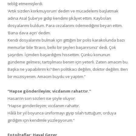
tebliğ etmemişlerdi.
‘Artık sizden korkmuyorum’ dedim ve mücadelemi başlatmak
adına Asal Şube’ye gidip kendimi şikâyet ettim. Kaybolan
dosyalarımı buldum. Para cezalarımı ödemediğimi beyan ettim.
‘Bana dava açın’ dedim.
Kendi dosyalarımı bulmak için gittiğim bir polis karakolunda bazı
memurlar bile ‘Bravo, belki bir şeyleri başarırsınız’ dedi. Çok
şaşırdım. İçimden başardığımı hissettim. Çünkü konunun
gündeme gelmesi, tartışılması benim için yeterli. Zaten amacım bu.
Başka ne yapabilirim ki? Ben politikacı değilim, doktor değilim. Ben
bir müzisyenim. Amacım buydu ve yaptım.”
“Hapse gönderileyim; vicdanım rahattır.”
Hasan’ın son sözleri ise şöyle oluyor:
“Hapse gönderileyim; vicdanım rahattır.
Hâlâ bir yıl boyunca üniformayı giyip silah tuttuğum, orduya
girdiğim için kendimle yüzleşiyorum.”
Fotoğraflar: Hayal Gezer