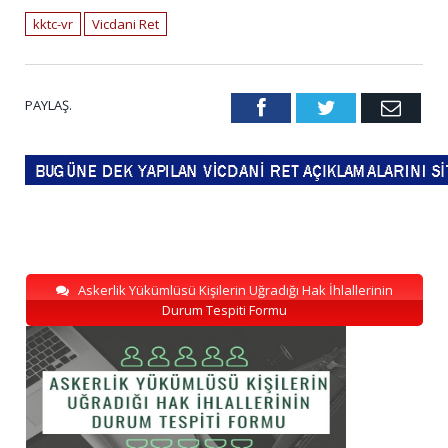
kktc-vr
Vicdani Ret
PAYLAŞ.
Facebook
Twitter
Emai
Askerlik Yükümlüsü Kişilerin Uğradığı Hak İhlallerinin
Durum Tespiti Formu