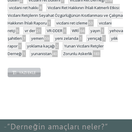
bülten
2
vicdani ret bülteni
7
Vicdani Ret Derneği
278
vicdani ret hakkı
8
Vicdani Ret Hakkının İhlali Katmerli Etkisi:
Vicdani Retçilerin Seyahat Özgürlüğünün Kısıtlanması ve Çalışma
Hakkının İhlali Raporu
1
vicdani ret izleme
53
vicdani
retçi
5
vr der
21
VR-DDER
1
WRİ
64
yayın
1
yehova
şahitleri
7
yemen
59
yeni zelanda
1
yeniçağ
1
yılık
rapor
1
yoklama kaçağı
2
Yunan Vicdani Retçiler
Derneği
1
yunanistan
40
Zorunlu Askerlik
183
YAZI EKLE