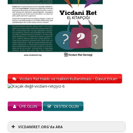
Vicdani Ret Hakkı ve Hakkın Kullanılması – Davut Erkan
ÜYE OLUN
DESTEK OLUN
VİCDANİRET.ORG'da ARA