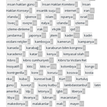
insan hakları günü
2
İnsan Hakları Komitesi
2
İnsan
Hakları Konseyi
1
insanlık suçu
10
internet
9
iran
15
irlanda
1
işkence
18
islam
5
ispanya
9
israil
231
İsveç
9
isviçre
10
italya
8
izlanda
3
izleme
4
izleme-dinleme
9
ırak
28
ırkçılık
10
ışid
53
jandarma
1
japonya
37
jitem
1
kadın
101
kadın
vicdani retçiler
2
kamboçya
2
kamerun
1
kampanya
4
kanada
9
karabağ
4
karaburun bilim kongresi
1
karadeniz
2
katar
11
kenya
1
kimyasal silah
19
Kıbrıs
1
kıbrıs cumhuriyeti
12
Kıbrıs'ta Vicdani Ret
İnisiyatifi
1
kktc
3
kktc-vr
179
kolombiya
48
kongo
1
kontrgerilla
2
kore
49
korucu
30
kosova
1
kosta
rika
1
küba
2
küresel bak
1
Kürt
317
kurtuluş
günü
2
kuveyt
2
kuzey kutbu
4
lambdaistanbul
1
latin
amerika
1
ldp
1
letonya
1
lgbti
40
liberya
1
libya
11
litvanya
6
lübnan
3
macaristan
1
makedonya
1
malakanlar
3
mali
8
mayın
51