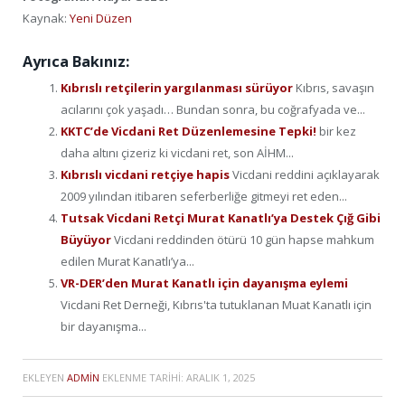
Kaynak:
Yeni Düzen
Ayrıca Bakınız:
Kıbrıslı retçilerin yargılanması sürüyor
Kıbrıs, savaşın
acılarını çok yaşadı… Bundan sonra, bu coğrafyada ve...
KKTC’de Vicdani Ret Düzenlemesine Tepki!
bir kez
daha altını çizeriz ki vicdani ret, son AİHM...
Kıbrıslı vicdani retçiye hapis
Vicdani reddini açıklayarak
2009 yılından itibaren seferberliğe gitmeyi ret eden...
Tutsak Vicdani Retçi Murat Kanatlı’ya Destek Çığ Gibi
Büyüyor
Vicdani reddinden ötürü 10 gün hapse mahkum
edilen Murat Kanatlı’ya...
VR-DER’den Murat Kanatlı için dayanışma eylemi
Vicdani Ret Derneği, Kıbrıs'ta tutuklanan Muat Kanatlı için
bir dayanışma...
EKLEYEN
ADMIN
EKLENME TARIHI:
ARALIK 1, 2025