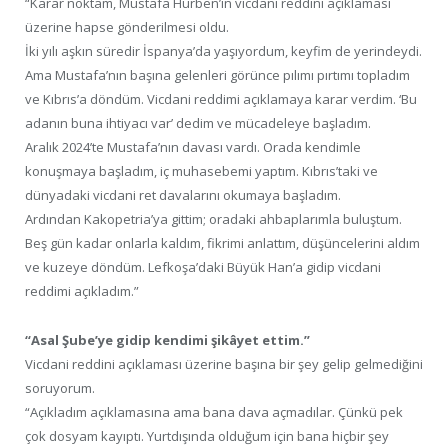
“Karar noktam, Mustafa Hürben’in vicdani reddini açıklaması
üzerine hapse gönderilmesi oldu.
İki yılı aşkın süredir İspanya’da yaşıyordum, keyfim de yerindeydi.
Ama Mustafa’nın başına gelenleri görünce pılımı pırtımı topladım
ve Kıbrıs’a döndüm. Vicdani reddimi açıklamaya karar verdim. ‘Bu
adanın buna ihtiyacı var’ dedim ve mücadeleye başladım.
Aralık 2024’te Mustafa’nın davası vardı. Orada kendimle
konuşmaya başladım, iç muhasebemi yaptım. Kıbrıs’taki ve
dünyadaki vicdani ret davalarını okumaya başladım.
Ardından Kakopetria’ya gittim; oradaki ahbaplarımla buluştum.
Beş gün kadar onlarla kaldım, fikrimi anlattım, düşüncelerini aldım
ve kuzeye döndüm. Lefkoşa’daki Büyük Han’a gidip vicdani
reddimi açıkladım.”
“Asal Şube’ye gidip kendimi şikâyet ettim.”
Vicdani reddini açıklaması üzerine başına bir şey gelip gelmediğini
soruyorum.
“Açıkladım açıklamasına ama bana dava açmadılar. Çünkü pek
çok dosyam kayıptı. Yurtdışında olduğum için bana hiçbir şey