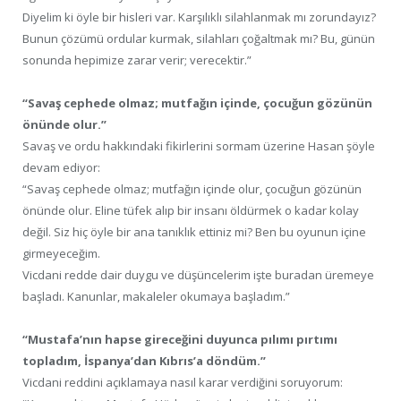
Diyelim ki öyle bir hisleri var. Karşılıklı silahlanmak mı zorundayız?
Bunun çözümü ordular kurmak, silahları çoğaltmak mı? Bu, günün
sonunda hepimize zarar verir; verecektir.”
“Savaş cephede olmaz; mutfağın içinde, çocuğun gözünün
önünde olur.”
Savaş ve ordu hakkındaki fikirlerini sormam üzerine Hasan şöyle
devam ediyor:
“Savaş cephede olmaz; mutfağın içinde olur, çocuğun gözünün
önünde olur. Eline tüfek alıp bir insanı öldürmek o kadar kolay
değil. Siz hiç öyle bir ana tanıklık ettiniz mi? Ben bu oyunun içine
girmeyeceğim.
Vicdani redde dair duygu ve düşüncelerim işte buradan üremeye
başladı. Kanunlar, makaleler okumaya başladım.”
“Mustafa’nın hapse gireceğini duyunca pılımı pırtımı
topladım, İspanya’dan Kıbrıs’a döndüm.”
Vicdani reddini açıklamaya nasıl karar verdiğini soruyorum: