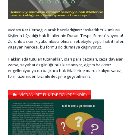
Vicdani Ret Derneği olarak hazırladığımız “Askerlik Yükümlüsü
Kişilerin Uğradığı Hak İhlallerinin Durum Tespiti Formu” yayında!
Zorunlu askerlik yükümlüsü olması sebebiyle çeşitli hak ihlalleri
yaşayan herkesi, bu formu doldurmaya çağırıyoruz.
Hakkınızda tutulan tutanaklar, idari para cezaları, ceza davaları
varsa; seyahat özgürlüğünüz kısıtlanıyor, eğitim hakkınız
engelleniyor ya da başkaca hak ihlallerine maruz kalıyorsanız,
form üzerinden bizimle iletişime geçebilirsiniz.
VİCDANİ RET EL KİTAPÇIĞI (PDF İNDİR)