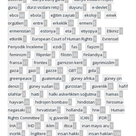
günü
2
dürzi vicdani retçi
3
duyuru
1
e-devlet
1
ebco
64
ebola
1
eğitim zayiatı
1
ekoloji
3
emek
örgütleri
1
eritre
1
erkeklik
18
ermeni
5
ermenistan
5
estonya
2
eta
5
etiyopya
4
Etkiniz
1
etkinlik
1
European Court of Human Rights
1
Evrensel
Periyodik İnceleme
2
ezidi
1
fas
1
faşizm
4
feminizm
2
filipinler
6
filistin
36
Finlandiya
9
fransa
37
frontex
1
garnizon kent
1
gayrimüslim
7
gaza
1
gazi
6
gazze
13
GBT
86
gıda
1
greenpeace
1
guatemala
2
güney afrika
1
güney çin
denizi
3
güney sudan
16
gürcistan
2
güvenlik
35
hafif
silahlar
3
haiti
1
halkı askerlikten soğutma
1
hamas
2
hayvan
20
hidrojen bombası
3
hindistan
12
hirosima-
nagasaki
16
hırvatistan
1
hollanda
5
hrw
31
Human
Rights Committee
1
iç güvenlik
67
ICAN
3
IFOR
2
İHA
41
İHD
29
iklim
7
iltica
1
inan mayıs aru
1
incirlik
6
İngiltere
45
insan hakkı
2
insan hakları
138