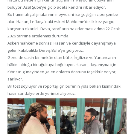
Hatta bu hedefi için kendi “suçlarının” kaybolan dosyalarını
buluyor, Asal Şube’ye gidip adeta kendini ihbar ediyor.
Bu hummalı çalışmalarının meyvesini ise geçtiğimiz perşembe
alan Hasan, Lefkoşa’daki Askeri Mahkeme’de ilk kez yargıç
karşısına çıkarıldı. Dava, tarafların hazırlanması adına 22 Ocak
2026 tarihine ertelenmiş durumda.
Askeri mahkeme sonrası Hasan ve kendisiyle dayanışmaya
gelen kalabalıkla Derviş Büfe’ye gidiyoruz.
Genelde sakin bir mekân olan büfe, İngilizce ve Yunancanın
hâkim olduğu bir uğultuya boğuluyor. Hasan, dayanışma için
Kıbrıs’ın güneyinden gelen onlarca dostuna teşekkür ediyor,
sarılıyor.
Bir tost söylüyor ve röportaj için büfenin yola bakan kısmındaki
hasır sandalyelerde yerimizi alıyoruz.