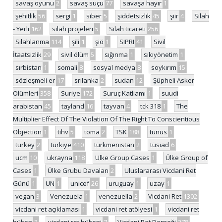
savaş oyunu
2
savaş suçu
77
savaşa hayır
1
şehitlik
56
sergi
1
siber
5
şiddetsizlik
45
şiir
4
Silah
- Yerli
162
silah projeleri
5
Silah ticareti
256
Silahlanma
114
şili
1
şiö
1
SIPRI
41
Sivil
İtaatsizlik
29
sivil ölüm
5
sığınma
1
sıkıyönetim
1
sırbistan
1
somali
8
sosyal medya
8
soykırım
15
sözleşmeli er
17
srilanka
2
sudan
12
Şüpheli Asker
Ölümleri
358
Suriye
172
Suruç Katliamı
1
suudi
arabistan
45
tayland
16
tayvan
4
tck 318
1
The
Multiplier Effect Of The Violation Of The Right To Conscientious
Objection
1
tihv
5
toma
2
TSK
188
tunus
1
turkey
2
türkiye
410
türkmenistan
2
tüsiad
6
ucm
10
ukrayna
118
Ulke Group Cases
1
Ülke Group of
Cases
1
Ülke Grubu Davaları
2
Uluslararası Vicdani Ret
Günü
1
UN
1
unicef
26
uruguay
1
uzay
1
vegan
3
Venezuela
1
venezuella
2
Vicdani Ret
1302
vicdani ret açıklaması
1
vicdani ret atölyesi
1
vicdani ret