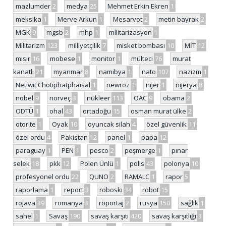
mazlumder
2
medya
25
Mehmet Erkin Ekren
1
meksika
1
Merve Arkun
1
Mesarvot
2
metin bayrak
2
MGK
9
mgsb
2
mhp
1
militarizasyon
1
Militarizm
123
milliyetçilik
7
misket bombası
10
MİT
12
mısır
16
mobese
1
monitor
1
mülteci
76
murat
kanatlı
21
myanmar
8
namibya
1
nato
107
nazizm
1
Netiwit Chotiphatphaisal
1
newroz
1
nijer
1
nijerya
8
nobel
9
norveç
3
nükleer
113
OAC
9
obama
2
ODTÜ
1
ohal
43
ortadoğu
15
osman murat ülke
2
otorite
1
Oyak
10
oyuncak silah
4
özel güvenlik
11
özel ordu
4
Pakistan
12
panel
1
papa
12
paraguay
1
PEN
1
pesco
2
peşmerge
1
pınar
selek
18
pkk
12
Polen Ünlü
1
polis
43
polonya
10
profesyonel ordu
22
QUNO
2
RAMALC
1
rapor
5
raporlama
1
report
3
roboski
34
robot
15
rojava
39
romanya
3
röportaj
2
rusya
150
sağlık
1
sahel
1
Savaş
190
savaş karşıtı
420
savaş karşıtlığı
3