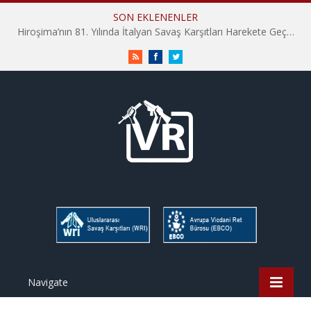
SON EKLENENLER
Hiroşima’nın 81. Yılında İtalyan Savaş Karşıtları Harekete Geçti: “Hatırlamak yeterli değil”
RSS
Facebook
Twitter
Navigate