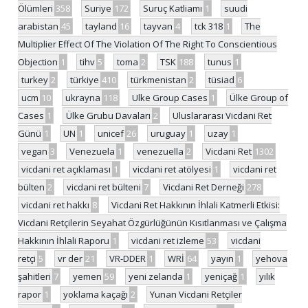
Ölümleri
358
Suriye
172
Suruç Katliamı
1
suudi
arabistan
45
tayland
16
tayvan
4
tck 318
1
The
Multiplier Effect Of The Violation Of The Right To Conscientious
Objection
1
tihv
5
toma
2
TSK
188
tunus
1
turkey
2
türkiye
410
türkmenistan
2
tüsiad
6
ucm
10
ukrayna
118
Ulke Group Cases
1
Ülke Group of
Cases
1
Ülke Grubu Davaları
2
Uluslararası Vicdani Ret
Günü
1
UN
1
unicef
26
uruguay
1
uzay
1
vegan
3
Venezuela
1
venezuella
2
Vicdani Ret
1302
vicdani ret açıklaması
1
vicdani ret atölyesi
1
vicdani ret
bülten
2
vicdani ret bülteni
7
Vicdani Ret Derneği
278
vicdani ret hakkı
8
Vicdani Ret Hakkının İhlali Katmerli Etkisi:
Vicdani Retçilerin Seyahat Özgürlüğünün Kısıtlanması ve Çalışma
Hakkının İhlali Raporu
1
vicdani ret izleme
53
vicdani
retçi
5
vr der
21
VR-DDER
1
WRİ
64
yayın
1
yehova
şahitleri
7
yemen
59
yeni zelanda
1
yeniçağ
1
yılık
rapor
1
yoklama kaçağı
2
Yunan Vicdani Retçiler