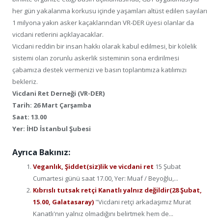
her gün yakalanma korkusu içinde yaşamları altüst edilen sayıları
1 milyona yakın asker kaçaklarından VR-DER üyesi olanlar da
vicdani retlerini açıklayacaklar.
Vicdani reddin bir insan hakkı olarak kabul edilmesi, bir kölelik
sistemi olan zorunlu askerlik sisteminin sona erdirilmesi
çabamıza destek vermenizi ve basın toplantımıza katılımızı
bekleriz.
Vicdani Ret Derneği (VR-DER)
Tarih: 26 Mart Çarşamba
Saat: 13.00
Yer: İHD İstanbul Şubesi
Ayrıca Bakınız:
Veganlık, Şiddet(siz)lik ve vicdani ret
15 Şubat
Cumartesi günü saat 17.00, Yer: Muaf / Beyoğlu,...
Kıbrıslı tutsak retçi Kanatlı yalnız değildir(28 Şubat,
15.00, Galatasaray)
"Vicdani retçi arkadaşımız Murat
Kanatlı'nın yalnız olmadığını belirtmek hem de...