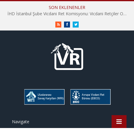
SON EKLENENLER
İHD İstanbul Şube Vicdani Ret Komisyonu: Vicdani Retçiler Olarak Destek İçin Buradayız!
RSS
Facebook
Twitter
Navigate