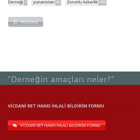
Derneği
1
yunanistan
40
Zorunlu Askerlik
183
YAZI EKLE
VİCDANİ RET HAKKI İHLALİ BİLDİRİM FORMU
VİCDANİ RET HAKKI İHLALİ BİLDİRİM FORMU