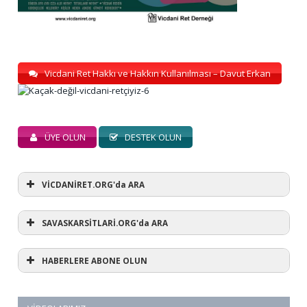
Vicdani Ret Hakkı ve Hakkın Kullanılması – Davut Erkan
ÜYE OLUN
DESTEK OLUN
VİCDANİRET.ORG'da ARA
SAVASKARSİTLARİ.ORG'da ARA
HABERLERE ABONE OLUN