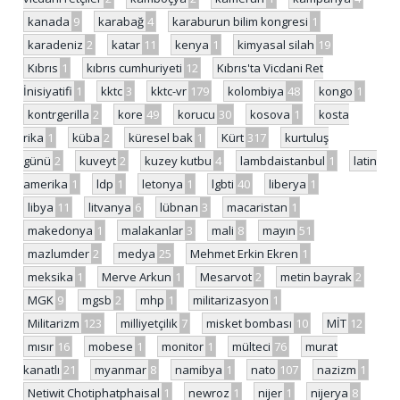
kanada
9
karabağ
4
karaburun bilim kongresi
1
karadeniz
2
katar
11
kenya
1
kimyasal silah
19
Kıbrıs
1
kıbrıs cumhuriyeti
12
Kıbrıs'ta Vicdani Ret
İnisiyatifi
1
kktc
3
kktc-vr
179
kolombiya
48
kongo
1
kontrgerilla
2
kore
49
korucu
30
kosova
1
kosta
rika
1
küba
2
küresel bak
1
Kürt
317
kurtuluş
günü
2
kuveyt
2
kuzey kutbu
4
lambdaistanbul
1
latin
amerika
1
ldp
1
letonya
1
lgbti
40
liberya
1
libya
11
litvanya
6
lübnan
3
macaristan
1
makedonya
1
malakanlar
3
mali
8
mayın
51
mazlumder
2
medya
25
Mehmet Erkin Ekren
1
meksika
1
Merve Arkun
1
Mesarvot
2
metin bayrak
2
MGK
9
mgsb
2
mhp
1
militarizasyon
1
Militarizm
123
milliyetçilik
7
misket bombası
10
MİT
12
mısır
16
mobese
1
monitor
1
mülteci
76
murat
kanatlı
21
myanmar
8
namibya
1
nato
107
nazizm
1
Netiwit Chotiphatphaisal
1
newroz
1
nijer
1
nijerya
8