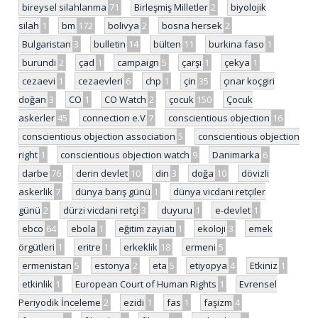
bireysel silahlanma
71
Birleşmiş Milletler
2
biyolojik
silah
1
bm
172
bolivya
2
bosna hersek
2
Bulgaristan
3
bulletin
14
bülten
11
burkina faso
1
burundi
2
çad
1
campaign
5
çarşı
1
çekya
1
cezaevi
1
cezaevleri
6
chp
1
çin
35
çınar koçgiri
doğan
3
CO
1
CO Watch
2
çocuk
150
Çocuk
askerler
45
connection e.V
7
conscientious objection
16
conscientious objection association
5
conscientious objection
right
1
conscientious objection watch
9
Danimarka
6
darbe
76
derin devlet
10
din
3
doğa
10
dövizli
askerlik
7
dünya barış günü
1
dünya vicdani retçiler
günü
2
dürzi vicdani retçi
3
duyuru
1
e-devlet
1
ebco
64
ebola
1
eğitim zayiatı
1
ekoloji
3
emek
örgütleri
1
eritre
1
erkeklik
18
ermeni
5
ermenistan
5
estonya
2
eta
5
etiyopya
4
Etkiniz
1
etkinlik
1
European Court of Human Rights
1
Evrensel
Periyodik İnceleme
2
ezidi
1
fas
1
faşizm
4