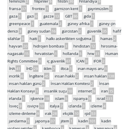
feminizm
2
filipinler
6
filistin
36
Finlandiya
9
fransa
37
frontex
1
garnizon kent
1
gayrimüslim
7
gaza
1
gazi
6
gazze
13
GBT
86
gıda
1
greenpeace
1
guatemala
2
güney afrika
1
güney çin
denizi
3
güney sudan
16
gürcistan
2
güvenlik
35
hafif
silahlar
3
haiti
1
halkı askerlikten soğutma
1
hamas
2
hayvan
20
hidrojen bombası
3
hindistan
12
hirosima-
nagasaki
15
hırvatistan
1
hollanda
5
hrw
31
Human
Rights Committee
1
iç güvenlik
67
ICAN
3
IFOR
2
İHA
41
İHD
29
iklim
7
iltica
1
inan mayıs aru
1
incirlik
6
İngiltere
45
insan hakkı
2
insan hakları
138
insan hakları günü
2
İnsan Hakları Komitesi
2
İnsan
Hakları Konseyi
1
insanlık suçu
10
internet
9
iran
15
irlanda
1
işkence
18
islam
5
ispanya
9
israil
231
İsveç
9
isviçre
10
italya
7
izlanda
3
izleme
4
izleme-dinleme
9
ırak
28
ırkçılık
10
ışid
53
jandarma
1
japonya
37
jitem
1
kadın
101
kadın
vicdani retçiler
2
kamboçya
2
kamerun
1
kampanya
4