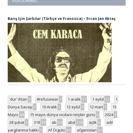
VIDEOLARIMIZ
Barış İçin Şarkılar (Türkçe ve Fransızca) – Ercan Jan Aktaş
'dur' ihtarı
3
#refusewar
1
1 aralık
11
1 eylül
12
1.
Dünya Savaşı
5
10 Aralık
1
12 eylül
3
12 mart
1
15
Mayıs
44
15 mayıs dünya vicdani retçiler günü
6
2024
1
28 şubat
2
318
59
ab
24
abd
319
açlık
6
adil
yargılanma hakkı
1
Af Örgütü
61
afganistan
31