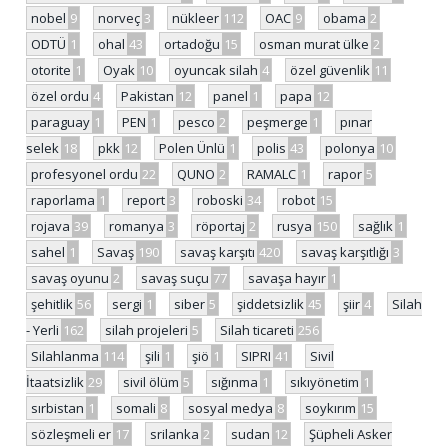
nobel
9
norveç
3
nükleer
112
OAC
9
obama
2
ODTÜ
1
ohal
43
ortadoğu
15
osman murat ülke
2
otorite
1
Oyak
10
oyuncak silah
4
özel güvenlik
11
özel ordu
4
Pakistan
12
panel
1
papa
12
paraguay
1
PEN
1
pesco
2
peşmerge
1
pınar
selek
18
pkk
12
Polen Ünlü
1
polis
43
polonya
10
profesyonel ordu
22
QUNO
2
RAMALC
1
rapor
5
raporlama
1
report
3
roboski
34
robot
15
rojava
39
romanya
3
röportaj
2
rusya
150
sağlık
1
sahel
1
Savaş
190
savaş karşıtı
420
savaş karşıtlığı
3
savaş oyunu
2
savaş suçu
77
savaşa hayır
1
şehitlik
56
sergi
1
siber
5
şiddetsizlik
45
şiir
4
Silah
- Yerli
162
silah projeleri
5
Silah ticareti
256
Silahlanma
114
şili
1
şiö
1
SIPRI
41
Sivil
İtaatsizlik
29
sivil ölüm
5
sığınma
1
sıkıyönetim
1
sırbistan
1
somali
8
sosyal medya
8
soykırım
15
sözleşmeli er
17
srilanka
2
sudan
12
Şüpheli Asker