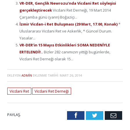
VR-DER, Gençlik Newrozu’nda Vicdani Ret söyleşisi
gerçekleştirecek
Vicdani Ret Derneği, 19 Mart 2014
Çarşamba günü (yarın) Boğaziçi...
İzmir Vicdan-i Ret Buluşması (29 Mart, 17.00, Konak)
*
Uluslararası Vicdani Ret ve Askerlik, * Güncel Durum.
Yasalar...
VR-DER’in 15 Mayıs Etkinlikleri SOMA NEDENİYLE
ERTELENDİ!..
Bizler 282 canımızın yittiği bugünlerde,
Vicdani Ret Derneği olarak 15...
EKLEYEN
ADMIN
EKLENME TARIHI:
MART 26, 2014
Vicdani Ret
Vicdani Ret Derneği
PAYLAŞ.
Facebook
Twitter
Emai