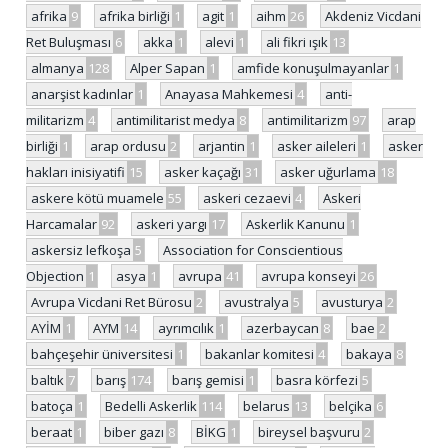
afrika
9
afrika birliği
1
agit
1
aihm
26
Akdeniz Vicdani
Ret Buluşması
6
akka
1
alevi
1
ali fikri ışık
13
almanya
128
Alper Sapan
1
amfide konuşulmayanlar
1
anarşist kadınlar
1
Anayasa Mahkemesi
4
anti-
militarizm
4
antimilitarist medya
8
antimilitarizm
97
arap
birliği
1
arap ordusu
2
arjantin
1
asker aileleri
1
asker
hakları inisiyatifi
15
asker kaçağı
31
asker uğurlama
18
askere kötü muamele
55
askeri cezaevi
4
Askeri
Harcamalar
92
askeri yargı
17
Askerlik Kanunu
1
askersiz lefkoşa
5
Association for Conscientious
Objection
1
asya
1
avrupa
41
avrupa konseyi
26
Avrupa Vicdani Ret Bürosu
2
avustralya
5
avusturya
2
AYİM
1
AYM
14
ayrımcılık
1
azerbaycan
8
bae
2
bahçeşehir üniversitesi
1
bakanlar komitesi
4
bakaya
8
baltık
7
barış
174
barış gemisi
1
basra körfezi
5
batoça
1
Bedelli Askerlik
114
belarus
13
belçika
6
beraat
1
biber gazı
8
BİKG
1
bireysel başvuru
2