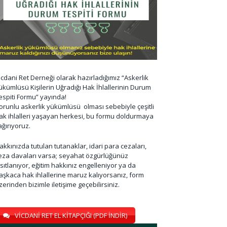
icdani Ret Derneği olarak hazırladığımız “Askerlik
ükümlüsü Kişilerin Uğradığı Hak İhlallerinin Durum
espiti Formu” yayında!
orunlu askerlik yükümlüsü olması sebebiyle çeşitli
ak ihlalleri yaşayan herkesi, bu formu doldurmaya
ağırıyoruz.
akkınızda tutulan tutanaklar, idari para cezaları,
eza davaları varsa; seyahat özgürlüğünüz
ısıtlanıyor, eğitim hakkınız engelleniyor ya da
aşkaca hak ihlallerine maruz kalıyorsanız, form
zerinden bizimle iletişime geçebilirsiniz.
VİCDANİ RET EL KİTAPÇIĞI (PDF İNDİR)