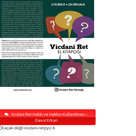
Vicdani Ret Hakkı ve Hakkın Kullanılması –
Davut Erkan