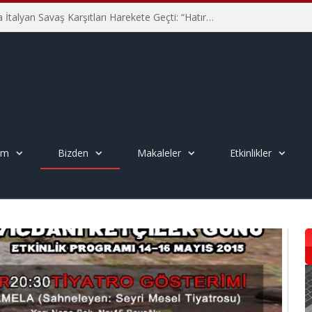
Hiroşima’nın 81. Yılında İtalyan Savaş Karşıtları Harekete Geçti: “Hatırlamak yeterli değil”
em
Bizden
Makaleler
Etkinlikler