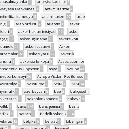
onuşulmayanlar
1
anarşist kadınlar
1
Anayasa Mahkemesi
4
anti-militarizm
4
antimilitarist medya
8
antimilitarizm
97
arap
rliği
1
arap ordusu
2
arjantin
1
asker
ileleri
1
asker hakları inisiyatifi
15
asker
açağı
31
asker uğurlama
18
askere kötü
uamele
55
askeri cezaevi
4
Askeri
arcamalar
92
askeri yargı
17
Askerlik
anunu
1
askersiz lefkoşa
5
Association for
onscientious Objection
1
asya
1
avrupa
41
avrupa konseyi
26
Avrupa Vicdani Ret Bürosu
2
avustralya
5
avusturya
2
AYİM
1
AYM
14
ayrımcılık
1
azerbaycan
8
bae
2
bahçeşehir
niversitesi
1
bakanlar komitesi
4
bakaya
8
baltık
7
barış
174
barış gemisi
1
basra
örfezi
5
batoça
1
Bedelli Askerlik
114
belarus
13
belçika
6
beraat
1
biber gazı
8
BİKG
1
bireysel başvuru
2
bireysel