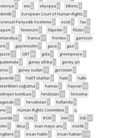
estonya
2
eta
5
etiyopya
4
Etkiniz
1
etkinlik
1
European Court of Human Rights
1
Evrensel Periyodik İnceleme
2
ezidi
1
fas
1
faşizm
4
feminizm
2
filipinler
6
filistin
36
Finlandiya
9
fransa
37
frontex
1
garnizon
ent
1
gayrimüslim
7
gaza
1
gazi
6
gazze
13
GBT
86
gıda
1
greenpeace
1
guatemala
2
güney afrika
1
güney çin
enizi
3
güney sudan
16
gürcistan
2
güvenlik
35
hafif silahlar
3
haiti
1
halkı
skerlikten soğutma
1
hamas
2
hayvan
20
hidrojen bombası
3
hindistan
12
hirosima-
agasaki
16
hırvatistan
1
hollanda
5
hrw
31
Human Rights Committee
1
iç
üvenlik
67
ICAN
3
IFOR
2
İHA
41
İHD
29
iklim
7
iltica
1
inan mayıs aru
1
incirlik
6
İngiltere
45
insan hakkı
2
insan hakları
138