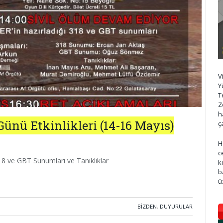
V
Y
T
Z
h
Günü Etkinlikleri (14-16 Mayıs)
ç
H
c
18 ve GBT Sunumları ve Tanıklıklar
k
b
ü
BIZDEN
,
DUYURULAR