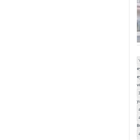
e
e
v
y
B