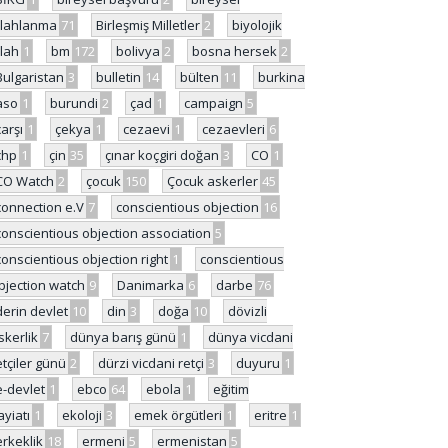
ilahlanma
71
Birleşmiş Milletler
2
biyolojik
ilah
1
bm
172
bolivya
2
bosna hersek
2
Bulgaristan
3
bulletin
14
bülten
11
burkina
aso
1
burundi
2
çad
1
campaign
5
çarşı
1
çekya
1
cezaevi
1
cezaevleri
6
chp
1
çin
35
çınar koçgiri doğan
3
CO
1
CO Watch
2
çocuk
150
Çocuk askerler
45
connection e.V
7
conscientious objection
16
conscientious objection association
5
conscientious objection right
1
conscientious
bjection watch
9
Danimarka
6
darbe
76
derin devlet
10
din
3
doğa
10
dövizli
skerlik
7
dünya barış günü
1
dünya vicdani
etçiler günü
2
dürzi vicdani retçi
3
duyuru
1
e-devlet
1
ebco
64
ebola
1
eğitim
ayiatı
1
ekoloji
3
emek örgütleri
1
eritre
1
erkeklik
18
ermeni
5
ermenistan
5