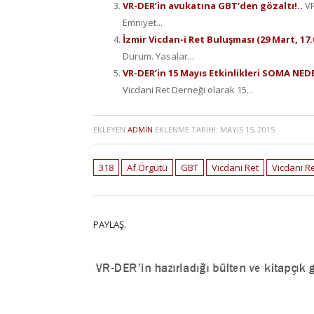
VR-DER’in avukatına GBT’den gözaltı!..
VR
Emniyet...
İzmir Vicdan-i Ret Buluşması (29 Mart, 17
Durum. Yasalar...
VR-DER’in 15 Mayıs Etkinlikleri SOMA NED
Vicdani Ret Derneği olarak 15...
EKLEYEN
ADMIN
EKLENME TARIHI:
MAYIS 15, 2015
318
Af Örgütü
GBT
Vicdani Ret
Vicdani R
PAYLAŞ.