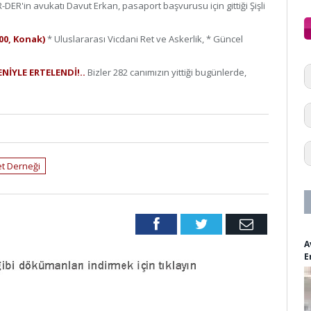
-DER'in avukatı Davut Erkan, pasaport başvurusu için gittiği Şişli
.00, Konak)
* Uluslararası Vicdani Ret ve Askerlik, * Güncel
ENİYLE ERTELENDİ!..
Bizler 282 canımızın yittiği bugünlerde,
et Derneği
Facebook
Twitter
Email
A
E