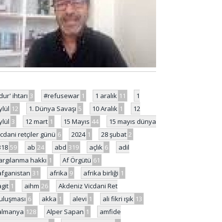
'dur' ihtarı
3
#refusewar
1
1 aralık
11
1
ylül
12
1. Dünya Savaşı
5
10 Aralık
1
12
ylül
3
12 mart
1
15 Mayıs
44
15 mayıs dünya
icdani retçiler günü
6
2024
1
28 şubat
2
318
59
ab
24
abd
319
açlık
6
adil
argılanma hakkı
1
Af Örgütü
61
afganistan
31
afrika
9
afrika birliği
1
agit
1
aihm
26
Akdeniz Vicdani Ret
uluşması
6
akka
1
alevi
1
ali fikri ışık
13
almanya
128
Alper Sapan
1
amfide