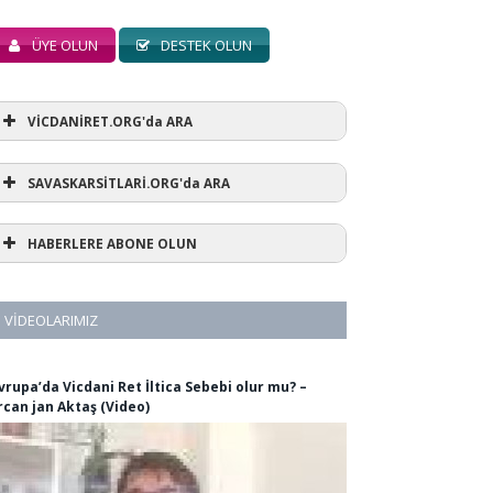
ÜYE OLUN
DESTEK OLUN
VİCDANİRET.ORG'da ARA
SAVASKARSİTLARİ.ORG'da ARA
HABERLERE ABONE OLUN
VIDEOLARIMIZ
vrupa’da Vicdani Ret İltica Sebebi olur mu? –
rcan jan Aktaş (Video)