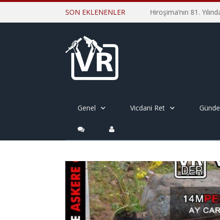
SON EKLENENLER
Genel
Vicdani Ret
Günd