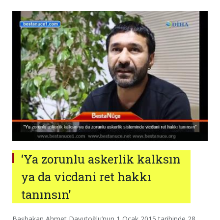
‘Ya zorunlu askerlik kalksın
ya da vicdani ret hakkı
tanınsın’
Başbakan Ahmet Davutoğlu’nun 1 Ocak 2015 tarihinde 28