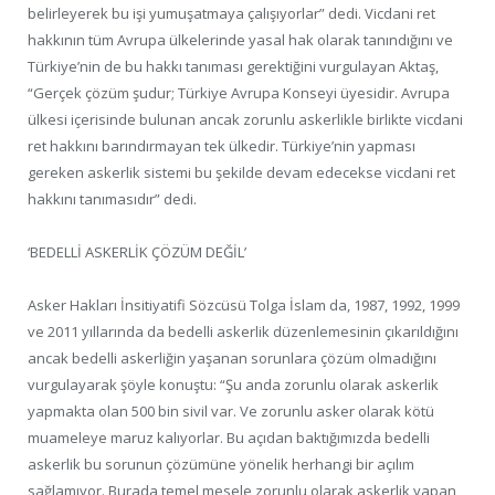
belirleyerek bu işi yumuşatmaya çalışıyorlar” dedi. Vicdani ret
hakkının tüm Avrupa ülkelerinde yasal hak olarak tanındığını ve
Türkiye’nin de bu hakkı tanıması gerektiğini vurgulayan Aktaş,
“Gerçek çözüm şudur; Türkiye Avrupa Konseyi üyesidir. Avrupa
ülkesi içerisinde bulunan ancak zorunlu askerlikle birlikte vicdani
ret hakkını barındırmayan tek ülkedir. Türkiye’nin yapması
gereken askerlik sistemi bu şekilde devam edecekse vicdani ret
hakkını tanımasıdır” dedi.
‘BEDELLİ ASKERLİK ÇÖZÜM DEĞİL’
Asker Hakları İnsitiyatifi Sözcüsü Tolga İslam da, 1987, 1992, 1999
ve 2011 yıllarında da bedelli askerlik düzenlemesinin çıkarıldığını
ancak bedelli askerliğin yaşanan sorunlara çözüm olmadığını
vurgulayarak şöyle konuştu: “Şu anda zorunlu olarak askerlik
yapmakta olan 500 bin sivil var. Ve zorunlu asker olarak kötü
muameleye maruz kalıyorlar. Bu açıdan baktığımızda bedelli
askerlik bu sorunun çözümüne yönelik herhangi bir açılım
sağlamıyor. Burada temel mesele zorunlu olarak askerlik yapan