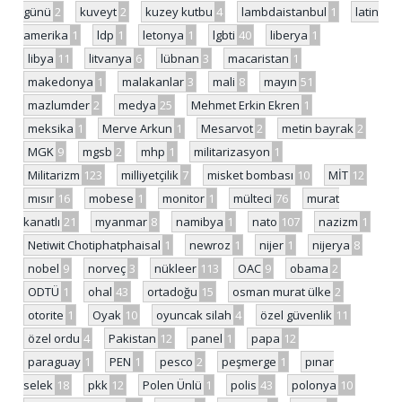
günü
2
kuveyt
2
kuzey kutbu
4
lambdaistanbul
1
latin
amerika
1
ldp
1
letonya
1
lgbti
40
liberya
1
libya
11
litvanya
6
lübnan
3
macaristan
1
makedonya
1
malakanlar
3
mali
8
mayın
51
mazlumder
2
medya
25
Mehmet Erkin Ekren
1
meksika
1
Merve Arkun
1
Mesarvot
2
metin bayrak
2
MGK
9
mgsb
2
mhp
1
militarizasyon
1
Militarizm
123
milliyetçilik
7
misket bombası
10
MİT
12
mısır
16
mobese
1
monitor
1
mülteci
76
murat
kanatlı
21
myanmar
8
namibya
1
nato
107
nazizm
1
Netiwit Chotiphatphaisal
1
newroz
1
nijer
1
nijerya
8
nobel
9
norveç
3
nükleer
113
OAC
9
obama
2
ODTÜ
1
ohal
43
ortadoğu
15
osman murat ülke
2
otorite
1
Oyak
10
oyuncak silah
4
özel güvenlik
11
özel ordu
4
Pakistan
12
panel
1
papa
12
paraguay
1
PEN
1
pesco
2
peşmerge
1
pınar
selek
18
pkk
12
Polen Ünlü
1
polis
43
polonya
10