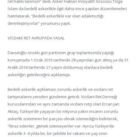
ret hakkı tanınsın” dedi. Asker Hakları İnisiyatifi Sözcüsü Tolga
İslam da bedelli askerlikle ilgili daha önce yapılan düzenlemeleri
hatırlatarak, “Bedelli askerlikle var olan adaletsizliği
derinleştiriyorlar” yorumunu yaptı.
VİCDANİ RET AVRUPA’DA YASAL
Davutoğlu önceki gün partisinin grup toplantısında yaptığı
konuşmada 1 Ocak 2015 tarihinde 28 yaşından gün almış ya da 31
Aralık 2014 tarihinde 27 yaşını doldurmuş olanlara bedelli
askerliğin getirileceğini açıklamıştı.
Bedelli askerlik açıklaması zorunlu askerlik ve vicdani ret
tartışmalarını yeniden gündeme getirdi. Vicdani Ret Derneği
kurucularından ve aynı zamanda vicdani retçi olan Ercan Jan
Aktaş, Türkiye’de yaşayan bir milyona yakın insanın zorunlu
askerlik sisteminin bir parçası olmak istemediğini belirterek,
“İtiraz edenler, gitmek istemeyenler var. Ayrıca Türkiye’de
askerlik 3- 4 yılda bir, bir şekilde bir rakam ve yaş sınırı