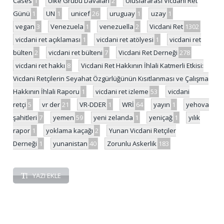
Cases
1
Ülke Grubu Davaları
2
Uluslararası Vicdani Ret
Günü
1
UN
1
unicef
26
uruguay
1
uzay
1
vegan
3
Venezuela
1
venezuella
2
Vicdani Ret
1302
vicdani ret açıklaması
1
vicdani ret atölyesi
1
vicdani ret
bülten
2
vicdani ret bülteni
7
Vicdani Ret Derneği
278
vicdani ret hakkı
8
Vicdani Ret Hakkının İhlali Katmerli Etkisi:
Vicdani Retçilerin Seyahat Özgürlüğünün Kısıtlanması ve Çalışma
Hakkının İhlali Raporu
1
vicdani ret izleme
53
vicdani
retçi
5
vr der
21
VR-DDER
1
WRİ
64
yayın
1
yehova
şahitleri
7
yemen
59
yeni zelanda
1
yeniçağ
1
yılık
rapor
1
yoklama kaçağı
2
Yunan Vicdani Retçiler
Derneği
1
yunanistan
40
Zorunlu Askerlik
183
YAZI EKLE