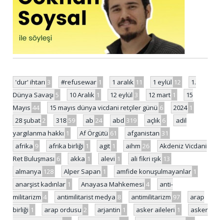
'dur' ihtarı
3
#refusewar
1
1 aralık
11
1 eylül
12
1.
Dünya Savaşı
5
10 Aralık
1
12 eylül
3
12 mart
1
15
Mayıs
44
15 mayıs dünya vicdani retçiler günü
6
2024
1
28 şubat
2
318
59
ab
24
abd
319
açlık
6
adil
yargılanma hakkı
1
Af Örgütü
61
afganistan
31
afrika
9
afrika birliği
1
agit
1
aihm
26
Akdeniz Vicdani
Ret Buluşması
6
akka
1
alevi
1
ali fikri ışık
13
almanya
128
Alper Sapan
1
amfide konuşulmayanlar
1
anarşist kadınlar
1
Anayasa Mahkemesi
4
anti-
militarizm
4
antimilitarist medya
8
antimilitarizm
97
arap
birliği
1
arap ordusu
2
arjantin
1
asker aileleri
1
asker