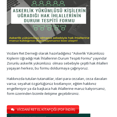
Vicdani Ret Derneği olarak hazırladığımız “Askerlik Yükümlüsü
Kişilerin Uğradığı Hak İhlallerinin Durum Tespiti Formu” yayında!
Zorunlu askerlik yükümlüsü olması sebebiyle çeşitli hak ihlalleri
yaşayan herkesi, bu formu doldurmaya çağırıyoruz.
Hakkınızda tutulan tutanaklar, idari para cezaları, ceza davaları
varsa; seyahat özgürlüğünüz kısıtlanıyor, eğitim hakkınız
engelleniyor ya da başkaca hak ihlallerine maruz kalıyorsanız,
form üzerinden bizimle iletişime geçebilirsiniz.
VİCDANİ RET EL KİTAPÇIĞI (PDF İNDİR)