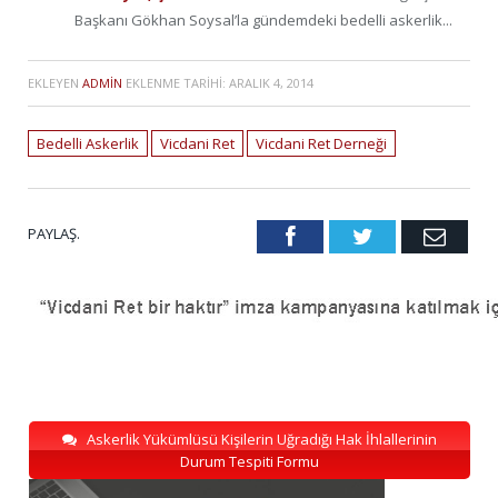
Başkanı Gökhan Soysal’la gündemdeki bedelli askerlik...
EKLEYEN
ADMIN
EKLENME TARIHI:
ARALIK 4, 2014
Bedelli Askerlik
Vicdani Ret
Vicdani Ret Derneği
PAYLAŞ.
Facebook
Twitter
Emai
Askerlik Yükümlüsü Kişilerin Uğradığı Hak İhlallerinin
Durum Tespiti Formu