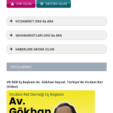
ÜYE OLUN
DESTEK OLUN
VİCDANİRET.ORG'da ARA
SAVASKARSİTLARİ.ORG'da ARA
HABERLERE ABONE OLUN
VIDEOLARIMIZ
VR-DER Eş Başkanı Av. Gökhan Soysal: Türkiye’de Vicdani Ret
(Video)