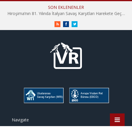
SON EKLENENLER
Hiroşima’nın 81. Yılında İtalyan Savaş Karşıtları Harekete Geçti: “Hatırlamak yeterli değil”
RSS
Facebook
Twitter
Navigate