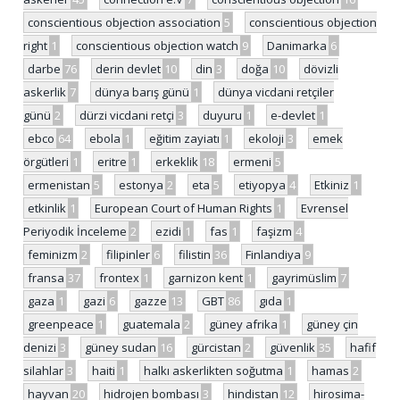
conscientious objection association
5
conscientious objection
right
1
conscientious objection watch
9
Danimarka
6
darbe
76
derin devlet
10
din
3
doğa
10
dövizli
askerlik
7
dünya barış günü
1
dünya vicdani retçiler
günü
2
dürzi vicdani retçi
3
duyuru
1
e-devlet
1
ebco
64
ebola
1
eğitim zayiatı
1
ekoloji
3
emek
örgütleri
1
eritre
1
erkeklik
18
ermeni
5
ermenistan
5
estonya
2
eta
5
etiyopya
4
Etkiniz
1
etkinlik
1
European Court of Human Rights
1
Evrensel
Periyodik İnceleme
2
ezidi
1
fas
1
faşizm
4
feminizm
2
filipinler
6
filistin
36
Finlandiya
9
fransa
37
frontex
1
garnizon kent
1
gayrimüslim
7
gaza
1
gazi
6
gazze
13
GBT
86
gıda
1
greenpeace
1
guatemala
2
güney afrika
1
güney çin
denizi
3
güney sudan
16
gürcistan
2
güvenlik
35
hafif
silahlar
3
haiti
1
halkı askerlikten soğutma
1
hamas
2
hayvan
20
hidrojen bombası
3
hindistan
12
hirosima-