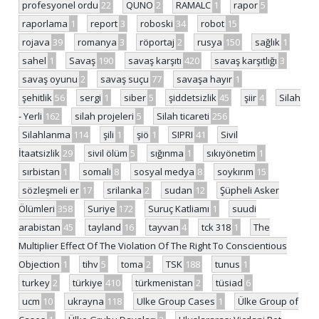
profesyonel ordu
22
QUNO
2
RAMALC
1
rapor
5
raporlama
1
report
3
roboski
34
robot
15
rojava
39
romanya
3
röportaj
2
rusya
150
sağlık
1
sahel
1
Savaş
190
savaş karşıtı
420
savaş karşıtlığı
3
savaş oyunu
2
savaş suçu
77
savaşa hayır
1
şehitlik
56
sergi
1
siber
5
şiddetsizlik
45
şiir
4
Silah
- Yerli
162
silah projeleri
5
Silah ticareti
256
Silahlanma
114
şili
1
şiö
1
SIPRI
41
Sivil
İtaatsizlik
29
sivil ölüm
5
sığınma
1
sıkıyönetim
1
sırbistan
1
somali
8
sosyal medya
8
soykırım
15
sözleşmeli er
17
srilanka
2
sudan
12
Şüpheli Asker
Ölümleri
358
Suriye
172
Suruç Katliamı
1
suudi
arabistan
45
tayland
16
tayvan
4
tck 318
1
The
Multiplier Effect Of The Violation Of The Right To Conscientious
Objection
1
tihv
5
toma
2
TSK
188
tunus
1
turkey
2
türkiye
410
türkmenistan
2
tüsiad
6
ucm
10
ukrayna
118
Ulke Group Cases
1
Ülke Group of