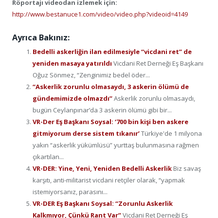
Röportajı videodan izlemek için:
http://www.bestanuce1.com/video/video.php?videoid=4149
Ayrıca Bakınız:
Bedelli askerliğin ilan edilmesiyle “vicdani ret” de
yeniden masaya yatırıldı
Vicdani Ret Derneği Eş Başkanı
Oğuz Sönmez, “Zenginimiz bedel öder...
“Askerlik zorunlu olmasaydı, 3 askerin ölümü de
gündemimizde olmazdı”
Askerlik zorunlu olmasaydı,
bugün Ceylanpınar’da 3 askerin ölümü gibi bir...
VR-Der Eş Başkanı Soysal: ‘700 bin kişi ben askere
gitmiyorum derse sistem tıkanır’
Türkiye'de 1 milyona
yakın “askerlik yükümlüsü” yurttaş bulunmasına rağmen
çıkartılan...
VR-DER: Yine, Yeni, Yeniden Bedelli Askerlik
Biz savaş
karşıtı, anti-militarist vicdani retçiler olarak, “yapmak
istemiyorsanız, parasını...
VR-DER Eş Başkanı Soysal: “Zorunlu Askerlik
Kalkmıyor, Çünkü Rant Var”
Vicdani Ret Derneği Eş