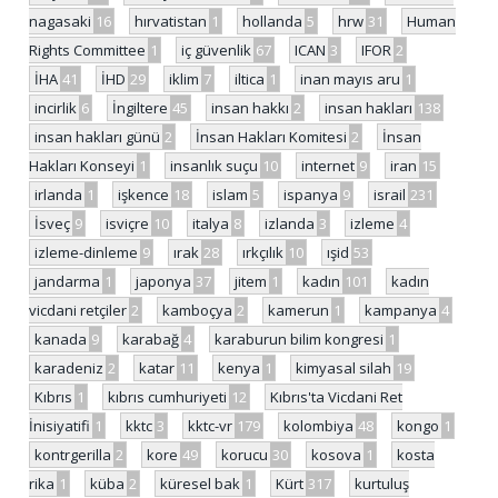
nagasaki
16
hırvatistan
1
hollanda
5
hrw
31
Human
Rights Committee
1
iç güvenlik
67
ICAN
3
IFOR
2
İHA
41
İHD
29
iklim
7
iltica
1
inan mayıs aru
1
incirlik
6
İngiltere
45
insan hakkı
2
insan hakları
138
insan hakları günü
2
İnsan Hakları Komitesi
2
İnsan
Hakları Konseyi
1
insanlık suçu
10
internet
9
iran
15
irlanda
1
işkence
18
islam
5
ispanya
9
israil
231
İsveç
9
isviçre
10
italya
8
izlanda
3
izleme
4
izleme-dinleme
9
ırak
28
ırkçılık
10
ışid
53
jandarma
1
japonya
37
jitem
1
kadın
101
kadın
vicdani retçiler
2
kamboçya
2
kamerun
1
kampanya
4
kanada
9
karabağ
4
karaburun bilim kongresi
1
karadeniz
2
katar
11
kenya
1
kimyasal silah
19
Kıbrıs
1
kıbrıs cumhuriyeti
12
Kıbrıs'ta Vicdani Ret
İnisiyatifi
1
kktc
3
kktc-vr
179
kolombiya
48
kongo
1
kontrgerilla
2
kore
49
korucu
30
kosova
1
kosta
rika
1
küba
2
küresel bak
1
Kürt
317
kurtuluş