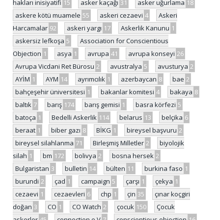
hakları inisiyatifi
15
asker kaçağı
31
asker uğurlama
18
askere kötü muamele
55
askeri cezaevi
4
Askeri
Harcamalar
92
askeri yargı
17
Askerlik Kanunu
1
askersiz lefkoşa
5
Association for Conscientious
Objection
1
asya
1
avrupa
41
avrupa konseyi
26
Avrupa Vicdani Ret Bürosu
2
avustralya
5
avusturya
2
AYİM
1
AYM
14
ayrımcılık
1
azerbaycan
8
bae
2
bahçeşehir üniversitesi
1
bakanlar komitesi
4
bakaya
8
baltık
7
barış
174
barış gemisi
1
basra körfezi
5
batoça
1
Bedelli Askerlik
114
belarus
13
belçika
6
beraat
1
biber gazı
8
BİKG
1
bireysel başvuru
2
bireysel silahlanma
71
Birleşmiş Milletler
2
biyolojik
silah
1
bm
172
bolivya
2
bosna hersek
2
Bulgaristan
3
bulletin
14
bülten
11
burkina faso
1
burundi
2
çad
1
campaign
5
çarşı
1
çekya
1
cezaevi
1
cezaevleri
6
chp
1
çin
35
çınar koçgiri
doğan
3
CO
1
CO Watch
2
çocuk
150
Çocuk
askerler
45
connection e.V
7
conscientious objection
16