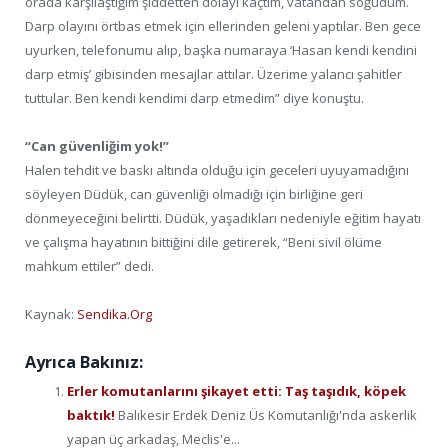
orada karşılaştığım şiddetten dolayı kaçtım, vatandan soğudum.
Darp olayını örtbas etmek için ellerinden geleni yaptılar. Ben gece
uyurken, telefonumu alıp, başka numaraya ‘Hasan kendi kendini
darp etmiş’ gibisinden mesajlar attılar. Üzerime yalancı şahitler
tuttular. Ben kendi kendimi darp etmedim” diye konuştu.
“Can güvenliğim yok!”
Halen tehdit ve baskı altında olduğu için geceleri uyuyamadığını
söyleyen Düdük, can güvenliği olmadığı için birliğine geri
dönmeyeceğini belirtti. Düdük, yaşadıkları nedeniyle eğitim hayatı
ve çalışma hayatının bittiğini dile getirerek, “Beni sivil ölüme
mahkum ettiler” dedi.
Kaynak:
Sendika.Org
Ayrıca Bakınız:
Erler komutanlarını şikayet etti: Taş taşıdık, köpek
baktık!
Balıkesir Erdek Deniz Üs Komutanlığı'nda askerlik
yapan üç arkadaş, Meclis'e...