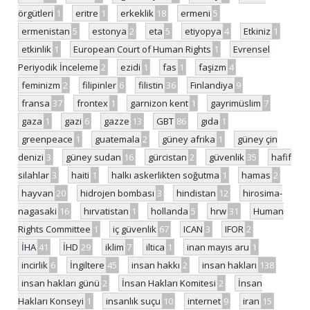
örgütleri
1
eritre
1
erkeklik
18
ermeni
5
ermenistan
5
estonya
2
eta
5
etiyopya
4
Etkiniz
1
etkinlik
1
European Court of Human Rights
1
Evrensel
Periyodik İnceleme
2
ezidi
1
fas
1
faşizm
4
feminizm
2
filipinler
6
filistin
36
Finlandiya
9
fransa
37
frontex
1
garnizon kent
1
gayrimüslim
7
gaza
1
gazi
6
gazze
13
GBT
86
gıda
1
greenpeace
1
guatemala
2
güney afrika
1
güney çin
denizi
3
güney sudan
16
gürcistan
2
güvenlik
35
hafif
silahlar
3
haiti
1
halkı askerlikten soğutma
1
hamas
2
hayvan
20
hidrojen bombası
3
hindistan
12
hirosima-
nagasaki
16
hırvatistan
1
hollanda
5
hrw
31
Human
Rights Committee
1
iç güvenlik
67
ICAN
3
IFOR
2
İHA
41
İHD
29
iklim
7
iltica
1
inan mayıs aru
1
incirlik
6
İngiltere
45
insan hakkı
2
insan hakları
138
insan hakları günü
2
İnsan Hakları Komitesi
2
İnsan
Hakları Konseyi
1
insanlık suçu
10
internet
9
iran
15