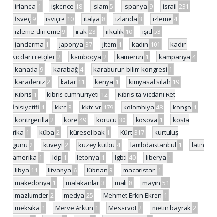
irlanda
1
işkence
18
islam
5
ispanya
9
israil
231
İsveç
9
isviçre
10
italya
8
izlanda
3
izleme
4
izleme-dinleme
9
ırak
28
ırkçılık
10
ışid
53
jandarma
1
japonya
37
jitem
1
kadın
101
kadın
vicdani retçiler
2
kamboçya
2
kamerun
1
kampanya
4
kanada
9
karabağ
4
karaburun bilim kongresi
1
karadeniz
2
katar
11
kenya
1
kimyasal silah
19
Kıbrıs
1
kıbrıs cumhuriyeti
12
Kıbrıs'ta Vicdani Ret
İnisiyatifi
1
kktc
3
kktc-vr
179
kolombiya
48
kongo
1
kontrgerilla
2
kore
49
korucu
30
kosova
1
kosta
rika
1
küba
2
küresel bak
1
Kürt
317
kurtuluş
günü
2
kuveyt
2
kuzey kutbu
4
lambdaistanbul
1
latin
amerika
1
ldp
1
letonya
1
lgbti
40
liberya
1
libya
11
litvanya
6
lübnan
3
macaristan
1
makedonya
1
malakanlar
3
mali
8
mayın
51
mazlumder
2
medya
25
Mehmet Erkin Ekren
1
meksika
1
Merve Arkun
1
Mesarvot
2
metin bayrak
2