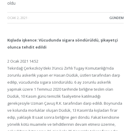
oldu
OCAK 2, 2021
·
GÜNDEM
Kışlada işkence: Vücudunda sigara söndürüldü, şikayetçi
olunca tehdit edildi
2 Ocak 2021 14:52
Tekirdağ Çerkezköy’deki 3’üncü Zırhlı Tugay Komutanlığı’nda
zorunlu askerlik yapan er Hasan Düdük, üstleri tarafından darp
edilip, vücudunda sigara söndürüldü. 6 ay zorunlu askerlik
yapmak üzere 1 Temmuz 2020 tarihinde birliğine teslim olan
Düdük, 10 Kasım günü temizlik faaliyetine katılmadığı
gerekçesiyle Uzman Çavuş R.K. tarafından darp edildi. Boynunda
ve kolunda morluklar oluşan Düdük, 13 Kasım’da kışladan firar
edip, yaklaşık 8 saat sonra birliğine geri döndü. Fakat kendisine
yönelik kötü muamele ve tehditlerinin devam etmesi üzerine,