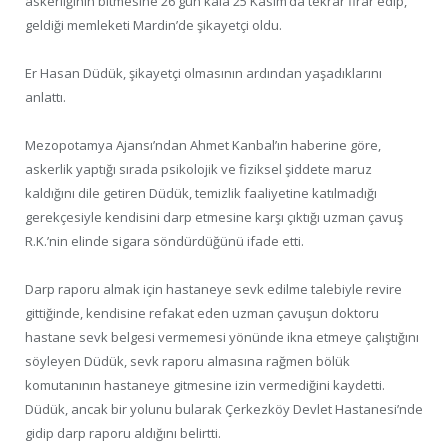
askerliğinin bitmesine 26 gün kala 25 Kasım’da tekrar firar edip,
geldiği memleketi Mardin’de şikayetçi oldu.
Er Hasan Düdük, şikayetçi olmasının ardından yaşadıklarını
anlattı.
Mezopotamya Ajansı’ndan Ahmet Kanbal’ın haberine göre,
askerlik yaptığı sırada psikolojik ve fiziksel şiddete maruz
kaldığını dile getiren Düdük, temizlik faaliyetine katılmadığı
gerekçesiyle kendisini darp etmesine karşı çıktığı uzman çavuş
R.K.’nin elinde sigara söndürdüğünü ifade etti.
Darp raporu almak için hastaneye sevk edilme talebiyle revire
gittiğinde, kendisine refakat eden uzman çavuşun doktoru
hastane sevk belgesi vermemesi yönünde ikna etmeye çalıştığını
söyleyen Düdük, sevk raporu almasına rağmen bölük
komutanının hastaneye gitmesine izin vermediğini kaydetti.
Düdük, ancak bir yolunu bularak Çerkezköy Devlet Hastanesi’nde
gidip darp raporu aldığını belirtti.