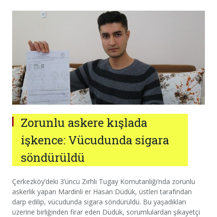
Zorunlu askere kışlada
işkence: Vücudunda sigara
söndürüldü
Çerkezköy’deki 3’üncü Zırhlı Tugay Komutanlığı’nda zorunlu
askerlik yapan Mardinli er Hasan Düdük, üstleri tarafından
darp edilip, vücudunda sigara söndürüldü. Bu yaşadıkları
üzerine birliğinden firar eden Düdük, sorumlulardan şikayetçi