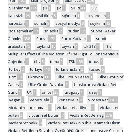
- Yerli
162
silah projeleri
5
Silah ticareti
256
Silahlanma
114
şili
1
şiö
1
SIPRI
41
Sivil
İtaatsizlik
29
sivil ölüm
5
sığınma
1
sıkıyönetim
1
sırbistan
1
somali
8
sosyal medya
8
soykırım
15
sözleşmeli er
17
srilanka
2
sudan
12
Şüpheli Asker
Ölümleri
358
Suriye
172
Suruç Katliamı
1
suudi
arabistan
45
tayland
16
tayvan
4
tck 318
1
The
Multiplier Effect Of The Violation Of The Right To Conscientious
Objection
1
tihv
5
toma
2
TSK
188
tunus
1
turkey
2
türkiye
410
türkmenistan
2
tüsiad
6
ucm
10
ukrayna
118
Ulke Group Cases
1
Ülke Group of
Cases
1
Ülke Grubu Davaları
2
Uluslararası Vicdani Ret
Günü
1
UN
1
unicef
26
uruguay
1
uzay
1
vegan
3
Venezuela
1
venezuella
2
Vicdani Ret
1302
vicdani ret açıklaması
1
vicdani ret atölyesi
1
vicdani ret
bülten
2
vicdani ret bülteni
7
Vicdani Ret Derneği
278
vicdani ret hakkı
8
Vicdani Ret Hakkının İhlali Katmerli Etkisi:
Vicdani Retçilerin Seyahat Özgürlüğünün Kısıtlanması ve Çalışma