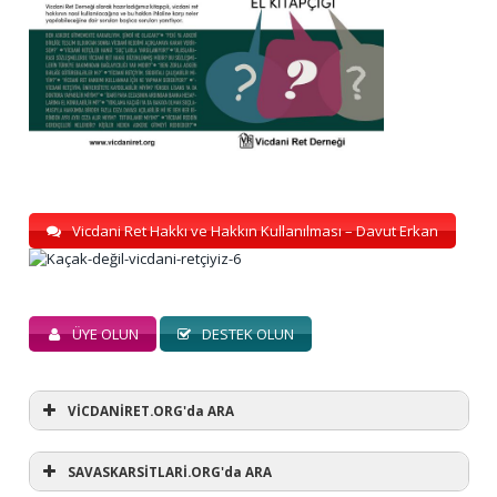
Vicdani Ret Hakkı ve Hakkın Kullanılması – Davut Erkan
ÜYE OLUN
DESTEK OLUN
VİCDANİRET.ORG'da ARA
SAVASKARSİTLARİ.ORG'da ARA