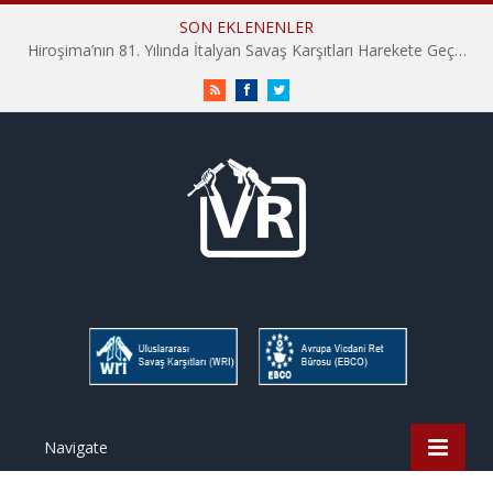
SON EKLENENLER
Hiroşima’nın 81. Yılında İtalyan Savaş Karşıtları Harekete Geçti: “Hatırlamak yeterli değil”
RSS
Facebook
Twitter
Navigate