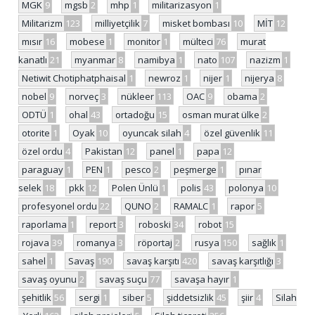
MGK
9
mgsb
2
mhp
1
militarizasyon
1
Militarizm
123
milliyetçilik
7
misket bombası
10
MİT
12
mısır
16
mobese
1
monitor
1
mülteci
76
murat
kanatlı
21
myanmar
8
namibya
1
nato
107
nazizm
1
Netiwit Chotiphatphaisal
1
newroz
1
nijer
1
nijerya
8
nobel
9
norveç
3
nükleer
113
OAC
9
obama
2
ODTÜ
1
ohal
43
ortadoğu
15
osman murat ülke
2
otorite
1
Oyak
10
oyuncak silah
4
özel güvenlik
11
özel ordu
4
Pakistan
12
panel
1
papa
12
paraguay
1
PEN
1
pesco
2
peşmerge
1
pınar
selek
18
pkk
12
Polen Ünlü
1
polis
43
polonya
10
profesyonel ordu
22
QUNO
2
RAMALC
1
rapor
5
raporlama
1
report
3
roboski
34
robot
15
rojava
39
romanya
3
röportaj
2
rusya
150
sağlık
1
sahel
1
Savaş
190
savaş karşıtı
420
savaş karşıtlığı
3
savaş oyunu
2
savaş suçu
77
savaşa hayır
1
şehitlik
56
sergi
1
siber
5
şiddetsizlik
45
şiir
4
Silah