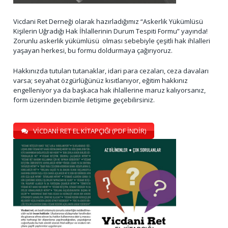
Vicdani Ret Derneği olarak hazırladığımız “Askerlik Yükümlüsü
Kişilerin Uğradığı Hak İhlallerinin Durum Tespiti Formu” yayında!
Zorunlu askerlik yükümlüsü olması sebebiyle çeşitli hak ihlalleri
yaşayan herkesi, bu formu doldurmaya çağırıyoruz.
Hakkınızda tutulan tutanaklar, idari para cezaları, ceza davaları
varsa; seyahat özgürlüğünüz kısıtlanıyor, eğitim hakkınız
engelleniyor ya da başkaca hak ihlallerine maruz kalıyorsanız,
form üzerinden bizimle iletişime geçebilirsiniz.
VİCDANİ RET EL KİTAPÇIĞI (PDF İNDİR)