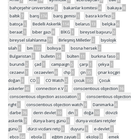
bahçeşehir üniversitesi
1
bakanlar komitesi
4
bakaya
8
baltık
7
barış
174
barış gemisi
1
basra körfezi
5
batoça
1
Bedelli Askerlik
114
belarus
13
belçika
6
beraat
1
biber gazı
8
BİKG
1
bireysel başvuru
2
bireysel silahlanma
71
Birleşmiş Milletler
2
biyolojik
silah
1
bm
172
bolivya
2
bosna hersek
2
Bulgaristan
3
bulletin
14
bülten
11
burkina faso
1
burundi
2
çad
1
campaign
5
çarşı
1
çekya
1
cezaevi
1
cezaevleri
6
chp
1
çin
35
çınar koçgiri
doğan
3
CO
1
CO Watch
2
çocuk
150
Çocuk
askerler
45
connection e.V
7
conscientious objection
16
conscientious objection association
5
conscientious objection
right
1
conscientious objection watch
9
Danimarka
6
darbe
76
derin devlet
10
din
3
doğa
10
dövizli
askerlik
7
dünya barış günü
1
dünya vicdani retçiler
günü
2
dürzi vicdani retçi
3
duyuru
1
e-devlet
1
ebco
64
ebola
1
eğitim zayiatı
1
ekoloji
3
emek