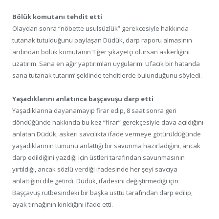
Bölük komutanı tehdit etti
Olaydan sonra “nöbette usulsüzlük” gerekçesiyle hakkında
tutanak tutulduğunu paylaşan Düdük, darp raporu almasının
ardından bölük komutanın ‘Eğer şikayetçi olursan askerliğini
uzatırım. Sana en ağır yaptırımları uygularım. Ufacık bir hatanda
sana tutanak tutarım’ şeklinde tehditlerde bulunduğunu söyledi.
Yaşadıklarını anlatınca başçavuşu darp etti
Yaşadıklarına dayanamayıp firar edip, 8 saat sonra geri
döndüğünde hakkında bu kez “firar” gerekçesiyle dava açıldığını
anlatan Düdük, askeri savcılıkta ifade vermeye götürüldüğünde
yaşadıklarının tümünü anlattığı bir savunma hazırladığını, ancak
darp edildiğini yazdığı için üstleri tarafından savunmasının
yırtıldığı, ancak sözlü verdiği ifadesinde her şeyi savcıya
anlattığını dile getirdi. Düdük, ifadesini değiştirmediği için
Başçavuş rütbesindeki bir başka üsttü tarafından darp edilip,
ayak tırnağının kırıldığını ifade etti.