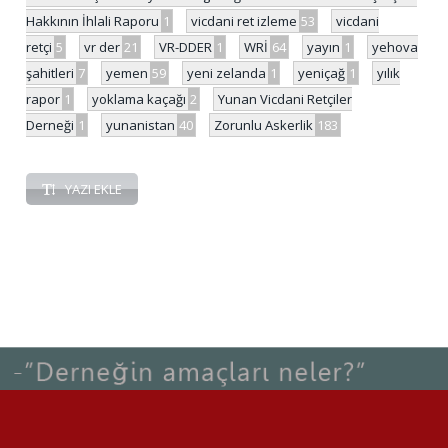
Hakkının İhlali Raporu
1
vicdani ret izleme
53
vicdani
retçi
5
vr der
21
VR-DDER
1
WRİ
64
yayın
1
yehova
şahitleri
7
yemen
59
yeni zelanda
1
yeniçağ
1
yılık
rapor
1
yoklama kaçağı
2
Yunan Vicdani Retçiler
Derneği
1
yunanistan
40
Zorunlu Askerlik
183
YAZI EKLE