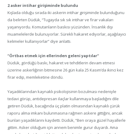
2 asker intihar girişiminde bulundu
Kışlada olduğu sırada iki askerin intihar girişiminde bulunduğunu
da belirten Düdük, “Tugayda sık sık intihar ve firar vakaları
yaşanıyordu. Komutanların baskısı yüzünden. İnsanlık dışı
muamelelerde bulunuyorlar. Sürekli hakaret ediyorlar, aşağılayıcı
kelimeler kullanıyorlar” diye anlattı.
“Örtbas etmek için ellerinden geleni yaptılar”
Düdük, gördüğü baskı, hakaret ve tehditlerin devam etmesi
üzerine askerliğinin bitmesine 26 gün kala 25 Kasım’da ikinci kez
firar edip, memleketine döndü.
Yaşadıklarından kaynaklı psikolojisinin bozulması nedeniyle
tedavi görüp, antidepresan ilaçlar kullanmaya başladığını dile
getiren Düdük, bacağında üç platin olmasından kaynaklı çürük
raporu alma imkanı bulunmasına rağmen askere gittiğini, ancak
bunları yaşadıklarını kaydetti. Düdük, “Ben oraya güzel hayallerle
gittim. Asker olduğum için annem benimle gurur duyardı. Ama