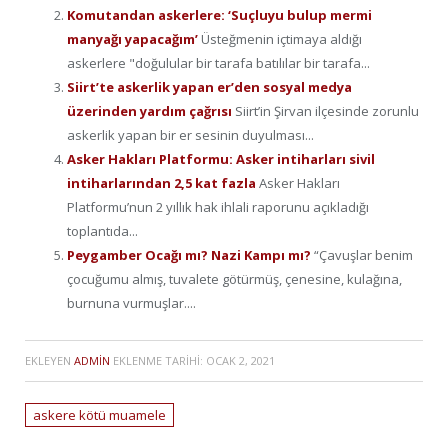
Komutandan askerlere: ‘Suçluyu bulup mermi
manyağı yapacağım’
Üsteğmenin içtimaya aldığı
askerlere "doğulular bir tarafa batılılar bir tarafa...
Siirt’te askerlik yapan er’den sosyal medya
üzerinden yardım çağrısı
Siirt’in Şirvan ilçesinde zorunlu
askerlik yapan bir er sesinin duyulması...
Asker Hakları Platformu: Asker intiharları sivil
intiharlarından 2,5 kat fazla
Asker Hakları
Platformu’nun 2 yıllık hak ihlali raporunu açıkladığı
toplantıda...
Peygamber Ocağı mı? Nazi Kampı mı?
“Çavuşlar benim
çocuğumu almış, tuvalete götürmüş, çenesine, kulağına,
burnuna vurmuşlar....
EKLEYEN
ADMIN
EKLENME TARIHI:
OCAK 2, 2021
askere kötü muamele