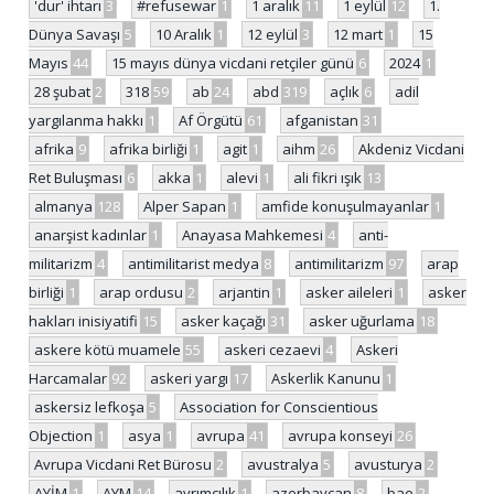
'dur' ihtarı
3
#refusewar
1
1 aralık
11
1 eylül
12
1.
Dünya Savaşı
5
10 Aralık
1
12 eylül
3
12 mart
1
15
Mayıs
44
15 mayıs dünya vicdani retçiler günü
6
2024
1
28 şubat
2
318
59
ab
24
abd
319
açlık
6
adil
yargılanma hakkı
1
Af Örgütü
61
afganistan
31
afrika
9
afrika birliği
1
agit
1
aihm
26
Akdeniz Vicdani
Ret Buluşması
6
akka
1
alevi
1
ali fikri ışık
13
almanya
128
Alper Sapan
1
amfide konuşulmayanlar
1
anarşist kadınlar
1
Anayasa Mahkemesi
4
anti-
militarizm
4
antimilitarist medya
8
antimilitarizm
97
arap
birliği
1
arap ordusu
2
arjantin
1
asker aileleri
1
asker
hakları inisiyatifi
15
asker kaçağı
31
asker uğurlama
18
askere kötü muamele
55
askeri cezaevi
4
Askeri
Harcamalar
92
askeri yargı
17
Askerlik Kanunu
1
askersiz lefkoşa
5
Association for Conscientious
Objection
1
asya
1
avrupa
41
avrupa konseyi
26
Avrupa Vicdani Ret Bürosu
2
avustralya
5
avusturya
2
AYİM
1
AYM
14
ayrımcılık
1
azerbaycan
8
bae
2