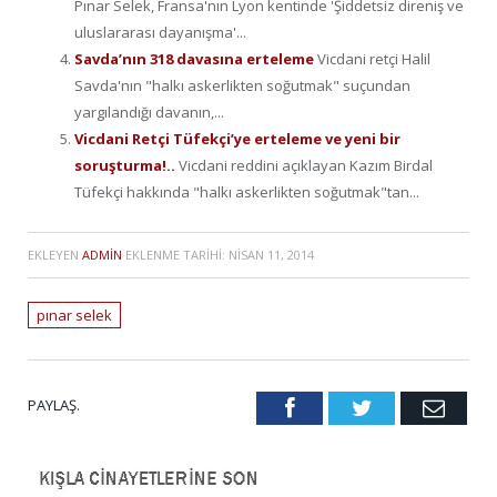
Pınar Selek, Fransa'nın Lyon kentinde 'Şiddetsiz direniş ve
uluslararası dayanışma'...
Savda’nın 318 davasına erteleme
Vicdani retçi Halil
Savda'nın "halkı askerlikten soğutmak" suçundan
yargılandığı davanın,...
Vicdani Retçi Tüfekçi’ye erteleme ve yeni bir
soruşturma!..
Vicdani reddini açıklayan Kazım Birdal
Tüfekçi hakkında "halkı askerlikten soğutmak"tan...
EKLEYEN
ADMIN
EKLENME TARIHI:
NISAN 11, 2014
pınar selek
PAYLAŞ.
Facebook
Twitter
Emai