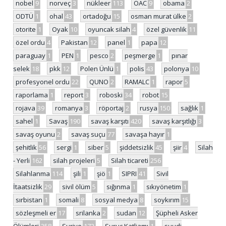
nobel
9
norveç
3
nükleer
113
OAC
9
obama
2
ODTÜ
1
ohal
43
ortadoğu
15
osman murat ülke
2
otorite
1
Oyak
10
oyuncak silah
4
özel güvenlik
11
özel ordu
4
Pakistan
12
panel
1
papa
12
paraguay
1
PEN
1
pesco
2
peşmerge
1
pınar
selek
18
pkk
12
Polen Ünlü
1
polis
43
polonya
10
profesyonel ordu
22
QUNO
2
RAMALC
1
rapor
5
raporlama
1
report
3
roboski
34
robot
15
rojava
39
romanya
3
röportaj
2
rusya
150
sağlık
1
sahel
1
Savaş
190
savaş karşıtı
420
savaş karşıtlığı
3
savaş oyunu
2
savaş suçu
77
savaşa hayır
1
şehitlik
56
sergi
1
siber
5
şiddetsizlik
45
şiir
4
Silah
- Yerli
162
silah projeleri
5
Silah ticareti
256
Silahlanma
114
şili
1
şiö
1
SIPRI
41
Sivil
İtaatsizlik
29
sivil ölüm
5
sığınma
1
sıkıyönetim
1
sırbistan
1
somali
8
sosyal medya
8
soykırım
15
sözleşmeli er
17
srilanka
2
sudan
12
Şüpheli Asker