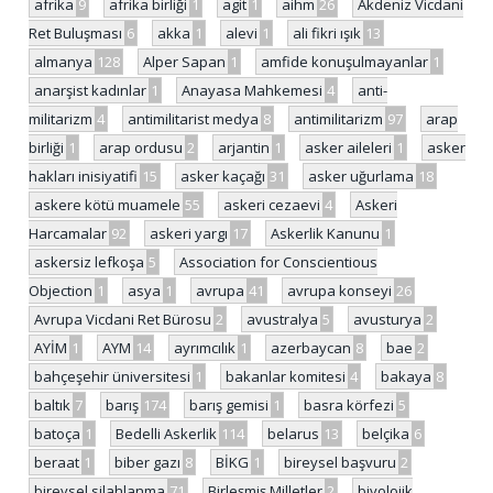
afrika
9
afrika birliği
1
agit
1
aihm
26
Akdeniz Vicdani
Ret Buluşması
6
akka
1
alevi
1
ali fikri ışık
13
almanya
128
Alper Sapan
1
amfide konuşulmayanlar
1
anarşist kadınlar
1
Anayasa Mahkemesi
4
anti-
militarizm
4
antimilitarist medya
8
antimilitarizm
97
arap
birliği
1
arap ordusu
2
arjantin
1
asker aileleri
1
asker
hakları inisiyatifi
15
asker kaçağı
31
asker uğurlama
18
askere kötü muamele
55
askeri cezaevi
4
Askeri
Harcamalar
92
askeri yargı
17
Askerlik Kanunu
1
askersiz lefkoşa
5
Association for Conscientious
Objection
1
asya
1
avrupa
41
avrupa konseyi
26
Avrupa Vicdani Ret Bürosu
2
avustralya
5
avusturya
2
AYİM
1
AYM
14
ayrımcılık
1
azerbaycan
8
bae
2
bahçeşehir üniversitesi
1
bakanlar komitesi
4
bakaya
8
baltık
7
barış
174
barış gemisi
1
basra körfezi
5
batoça
1
Bedelli Askerlik
114
belarus
13
belçika
6
beraat
1
biber gazı
8
BİKG
1
bireysel başvuru
2
bireysel silahlanma
71
Birleşmiş Milletler
2
biyolojik