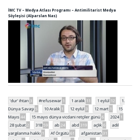
İMC TV – Medya Atlası Programı – Antimilitarist Medya
Söyleşisi (Alparslan Nas)
'dur' ihtarı
3
#refusewar
1
1 aralık
11
1 eylül
12
1.
Dünya Savaşı
5
10 Aralık
1
12 eylül
3
12 mart
1
15
Mayıs
44
15 mayıs dünya vicdani retçiler günü
6
2024
1
28 şubat
2
318
59
ab
24
abd
319
açlık
6
adil
yargılanma hakkı
1
Af Örgütü
61
afganistan
31