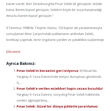
kararı vardır. Ben Strasbourg’da Pınar Selek ile görüştüm. Anlattı
bana. Benim kişisel görüşüm, Selek’in böyle bir suça karışmadığı.
Ama bu benim kişisel görüşüm.”
9 Temmuz 1998’de 7 kişinin ölümü, 120 kişinin de yaralanmasıyla
sonuçlanan Mısır Çarşısı’ndaki patlamanın ardından Selek,
bombayı yapmak, terör örgütüne yardım ve yataklıkla suçlanmıştı.
t24.com.tr
Ayrıca Bakınız:
Pınar Selek’in beraatini geri istiyoruz
30 Nisan’da
Yargıtay 9. Ceza Dairesi’nde temyiz duruşması görülecek.
İç...
Pınar Selek’e verilen müebbet hapis cezası bozuldu!
Yargıtay 9. Ceza Dairesi, sosyolog Pınar Selek hakkında
verilen ağırlaştırılmış...
Pınar Selek: Güzel bir dünya şiddetle yaratılamaz