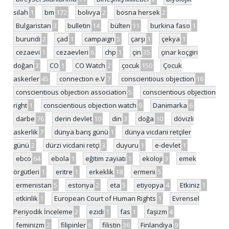
silah
1
bm
172
bolivya
2
bosna hersek
2
Bulgaristan
3
bulletin
14
bülten
11
burkina faso
1
burundi
2
çad
1
campaign
5
çarşı
1
çekya
1
cezaevi
1
cezaevleri
6
chp
1
çin
35
çınar koçgiri
doğan
3
CO
1
CO Watch
2
çocuk
150
Çocuk
askerler
45
connection e.V
7
conscientious objection
16
conscientious objection association
5
conscientious objection
right
1
conscientious objection watch
9
Danimarka
6
darbe
76
derin devlet
10
din
3
doğa
10
dövizli
askerlik
7
dünya barış günü
1
dünya vicdani retçiler
günü
2
dürzi vicdani retçi
3
duyuru
1
e-devlet
1
ebco
64
ebola
1
eğitim zayiatı
1
ekoloji
3
emek
örgütleri
1
eritre
1
erkeklik
18
ermeni
5
ermenistan
5
estonya
2
eta
5
etiyopya
4
Etkiniz
1
etkinlik
1
European Court of Human Rights
1
Evrensel
Periyodik İnceleme
2
ezidi
1
fas
1
faşizm
4
feminizm
2
filipinler
6
filistin
36
Finlandiya
9