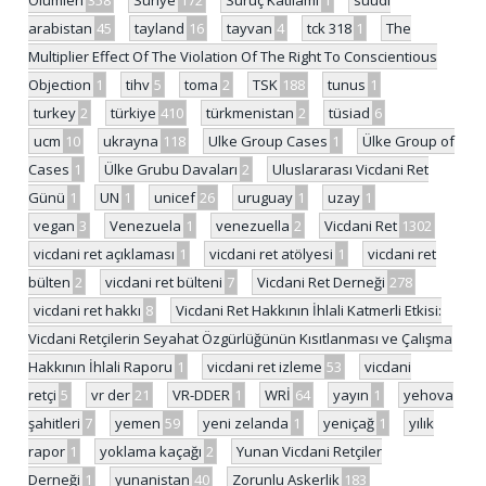
Ölümleri
358
Suriye
172
Suruç Katliamı
1
suudi
arabistan
45
tayland
16
tayvan
4
tck 318
1
The
Multiplier Effect Of The Violation Of The Right To Conscientious
Objection
1
tihv
5
toma
2
TSK
188
tunus
1
turkey
2
türkiye
410
türkmenistan
2
tüsiad
6
ucm
10
ukrayna
118
Ulke Group Cases
1
Ülke Group of
Cases
1
Ülke Grubu Davaları
2
Uluslararası Vicdani Ret
Günü
1
UN
1
unicef
26
uruguay
1
uzay
1
vegan
3
Venezuela
1
venezuella
2
Vicdani Ret
1302
vicdani ret açıklaması
1
vicdani ret atölyesi
1
vicdani ret
bülten
2
vicdani ret bülteni
7
Vicdani Ret Derneği
278
vicdani ret hakkı
8
Vicdani Ret Hakkının İhlali Katmerli Etkisi:
Vicdani Retçilerin Seyahat Özgürlüğünün Kısıtlanması ve Çalışma
Hakkının İhlali Raporu
1
vicdani ret izleme
53
vicdani
retçi
5
vr der
21
VR-DDER
1
WRİ
64
yayın
1
yehova
şahitleri
7
yemen
59
yeni zelanda
1
yeniçağ
1
yılık
rapor
1
yoklama kaçağı
2
Yunan Vicdani Retçiler
Derneği
1
yunanistan
40
Zorunlu Askerlik
183