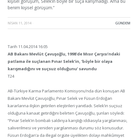
kişisel görüşüm, Selek’in böyle bir suça karışmadığı. Ama bu
benim kişisel görüşüm.”
NISAN 11, 2014
·
GÜNDEM
Tarih 11.04.2014 16:05
AB Bakanı Mevlüt Çavuşoğlu, 1998’de Mısır Çarşısı’ndaki
patlama ile suçlanan Pınar Selek’in, ‘böyle bir olaya
karışmadığını ve suçsuz olduğunu’ savundu
T24
AB-Türkiye Karma Parlamento Komisyonu’nda dün konuşan AB
Bakanı Mevlüt Çavuşoğlu, Pınar Selek ve Füsun Erdoğan
kararlarına ilişkin getirilen eleştirileri yanıtladı. Selek’in suçsuz
olduğuna kanaat getirdiğini belirten Çavuşoğlu, şunları söyledi:
“Pınar Selek’in bombalı saldırıya karıştığı iddiasıyla yargılanması,
salıverilmesi ve yeniden yargılanması durumu söz konusudur.
Füsun Erdoğan’a da illegal örgüte üyelikten dolayı mahkûmiyet