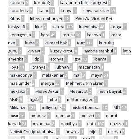
kanada
9
karabağ
4
karaburun bilim kongresi
1
karadeniz
2
katar
11
kenya
1
kimyasal silah
19
Kıbrıs
1
kıbrıs cumhuriyeti
12
Kıbrıs'ta Vicdani Ret
İnisiyatifi
1
kktc
3
kktc-vr
179
kolombiya
48
kongo
1
kontrgerilla
2
kore
49
korucu
30
kosova
1
kosta
rika
1
küba
2
küresel bak
1
Kürt
317
kurtuluş
günü
2
kuveyt
2
kuzey kutbu
4
lambdaistanbul
1
latin
amerika
1
ldp
1
letonya
1
lgbti
40
liberya
1
libya
11
litvanya
6
lübnan
3
macaristan
1
makedonya
1
malakanlar
3
mali
8
mayın
51
mazlumder
2
medya
25
Mehmet Erkin Ekren
1
meksika
1
Merve Arkun
1
Mesarvot
2
metin bayrak
2
MGK
9
mgsb
2
mhp
1
militarizasyon
1
Militarizm
123
milliyetçilik
7
misket bombası
10
MİT
12
mısır
16
mobese
1
monitor
1
mülteci
76
murat
kanatlı
21
myanmar
8
namibya
1
nato
107
nazizm
1
Netiwit Chotiphatphaisal
1
newroz
1
nijer
1
nijerya
8