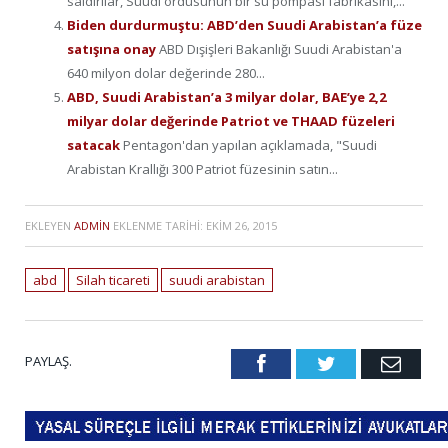
saldırılar, Suudi ordusunun bir su pompası fabrikasını,...
Biden durdurmuştu: ABD’den Suudi Arabistan’a füze
satışına onay
ABD Dışişleri Bakanlığı Suudi Arabistan'a
640 milyon dolar değerinde 280...
ABD, Suudi Arabistan’a 3 milyar dolar, BAE’ye 2,2
milyar dolar değerinde Patriot ve THAAD füzeleri
satacak
Pentagon'dan yapılan açıklamada, "Suudi
Arabistan Krallığı 300 Patriot füzesinin satın...
EKLEYEN
ADMIN
EKLENME TARIHI:
EKIM 26, 2015
abd
Silah ticareti
suudi arabistan
PAYLAŞ.
Facebook
Twitter
Emai