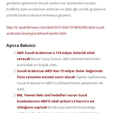
gündeme gelmesinin birçok nedeni var. Bunlardan bazıları,
Krallık’ta idam cezalarının artırması ve Şiiler gibi azınlık gruplarına
yönelik baskıcı tutumun tırmanışa geçmesi.
http://tr.sputniknews.com/abd/20151026/1018592383/abd-suudi-
arabistan-boeing-lockheed-martin.html
Ayrıca Bakınız:
ABD Suudi Arabistan’a 110 milyar dolarlık silah
satacak
Beyaz Saray bunun, ABD tarihinde benzerleri
arasındaki en büyük silah...
Suudi Arabistan ABD’den 15 milyar dolar değerinde
füze savunma sistemi satın alacak
Yapılan açıklamada,
Suudi Arabistan'ın ABD'li Lockheed Martin şirketinden 44
adet...
BM, Yemen’deki sivil hedefleri vuran Suud
bombalarının ABD’li silah şirketi L3 Harris’e ait
olduğunu saptadı
Bomba parçalarının bulunduğu