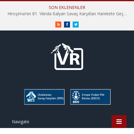
SON EKLENENLER
Hiroşima’nın 81. Yılında İtalyan Savaş Karşıtları Harekete Geçti: “Hatırlamak yeterli değil”
RSS
Facebook
Twitter
Navigate