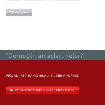
YAZI EKLE
VİCDANİ RET HAKKI İHLALİ BİLDİRİM FORMU
VİCDANİ RET HAKKI İHLALİ BİLDİRİM FORMU