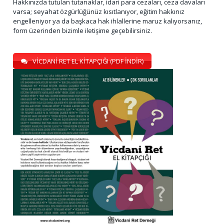
Hakkınızda tutulan tutanaklar, idari para cezaları, ceza davaları
varsa; seyahat özgürlüğünüz kısıtlanıyor, eğitim hakkınız
engelleniyor ya da başkaca hak ihlallerine maruz kalıyorsanız,
form üzerinden bizimle iletişime geçebilirsiniz.
VİCDANİ RET EL KİTAPÇIĞI (PDF İNDİR)