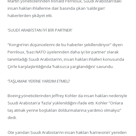
Martin yöneticilerinden Ronald Perriloux, Suudi Arabistan’daki
insan hakları ihlallerine dair basında çıkan ‘saldırgan’
haberlerden şikâyet etti.
‘SUUDİ ARABİSTAN İYİ BİR PARTNER’
”Kongre’nin düşüncelerini de bu haberler şekillendiriyor” diyen
Perriloux, ‘bazı NATO üyelerinden daha iyi bir partner’ olarak
tanımladığı Suudi Arabistan’ın, insan hakları ihlalleri konusunda
Çin’le karşılaştırıldığında ‘haksızca yargılandığını’ savundu.
‘TAŞLAMAK YERİNE YARDIM ETMELİ’
Boeing yöneticilerinden Jeffrey Kohler da insan hakları nedeniyle
Suudi Arabistan’a ‘fazla’ yüklenildiğini ifade etti. Kohler ”Onlara
taş atmak yerine boşlukları doldurmalarına yardımcı olmalıyız”
dedi.
Öte yandan Suudi Arabistan’ın insan hakları ‘karnesinin’ yeniden