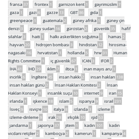
fransa
37
frontex
1
garnizon kent
1
gayrimüslim
7
gaza
1
gazi
6
gazze
13
GBT
86
gıda
1
greenpeace
1
guatemala
2
güney afrika
1
güney çin
denizi
3
güney sudan
16
gürcistan
2
güvenlik
35
hafif
silahlar
3
haiti
1
halkı askerlikten soğutma
1
hamas
2
hayvan
20
hidrojen bombası
3
hindistan
12
hirosima-
nagasaki
16
hırvatistan
1
hollanda
5
hrw
31
Human
Rights Committee
1
iç güvenlik
67
ICAN
3
IFOR
2
İHA
41
İHD
29
iklim
7
iltica
1
inan mayıs aru
1
incirlik
6
İngiltere
45
insan hakkı
2
insan hakları
138
insan hakları günü
2
İnsan Hakları Komitesi
2
İnsan
Hakları Konseyi
1
insanlık suçu
10
internet
9
iran
15
irlanda
1
işkence
18
islam
5
ispanya
9
israil
231
İsveç
9
isviçre
10
italya
8
izlanda
3
izleme
4
izleme-dinleme
9
ırak
28
ırkçılık
10
ışid
53
jandarma
1
japonya
37
jitem
1
kadın
101
kadın
vicdani retçiler
2
kamboçya
2
kamerun
1
kampanya
4