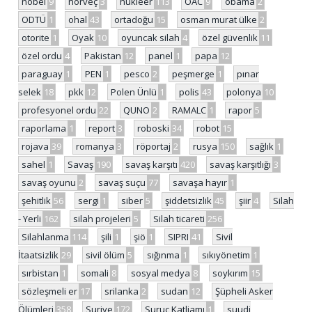
nobel
9
norveç
3
nükleer
113
OAC
9
obama
2
ODTÜ
1
ohal
43
ortadoğu
15
osman murat ülke
2
otorite
1
Oyak
10
oyuncak silah
4
özel güvenlik
11
özel ordu
4
Pakistan
12
panel
1
papa
12
paraguay
1
PEN
1
pesco
2
peşmerge
1
pınar
selek
18
pkk
12
Polen Ünlü
1
polis
43
polonya
10
profesyonel ordu
22
QUNO
2
RAMALC
1
rapor
5
raporlama
1
report
3
roboski
34
robot
15
rojava
39
romanya
3
röportaj
2
rusya
150
sağlık
1
sahel
1
Savaş
190
savaş karşıtı
420
savaş karşıtlığı
3
savaş oyunu
2
savaş suçu
77
savaşa hayır
1
şehitlik
56
sergi
1
siber
5
şiddetsizlik
45
şiir
4
Silah
- Yerli
162
silah projeleri
5
Silah ticareti
256
Silahlanma
114
şili
1
şiö
1
SIPRI
41
Sivil
İtaatsizlik
29
sivil ölüm
5
sığınma
1
sıkıyönetim
1
sırbistan
1
somali
8
sosyal medya
8
soykırım
15
sözleşmeli er
17
srilanka
2
sudan
12
Şüpheli Asker
Ölümleri
358
Suriye
172
Suruç Katliamı
1
suudi