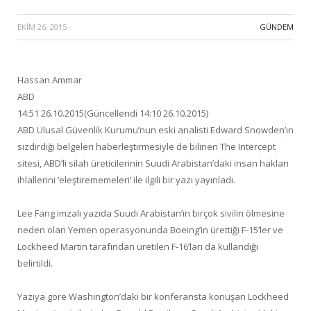
EKIM 26, 2015
·
GÜNDEM
Hassan Ammar
ABD
14:51 26.10.2015(Güncellendi 14:10 26.10.2015)
ABD Ulusal Güvenlik Kurumu’nun eski analisti Edward Snowden’ın
sızdırdığı belgeleri haberleştirmesiyle de bilinen The Intercept
sitesi, ABD’li silah üreticilerinin Suudi Arabistan’daki insan hakları
ihlallerini ‘eleştirememeleri’ ile ilgili bir yazı yayınladı.
Lee Fang imzalı yazıda Suudi Arabistan’ın birçok sivilin ölmesine
neden olan Yemen operasyonunda Boeing’in ürettiği F-15’ler ve
Lockheed Martin tarafından üretilen F-16’ları da kullandığı
belirtildi.
Yazıya göre Washington’daki bir konferansta konuşan Lockheed