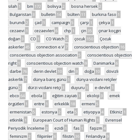
silah
1
bm
172
bolivya
2
bosna hersek
2
Bulgaristan
3
bulletin
14
bülten
11
burkina faso
1
burundi
2
çad
1
campaign
5
çarşı
1
çekya
1
cezaevi
1
cezaevleri
6
chp
1
çin
35
çınar koçgiri
doğan
3
CO
1
CO Watch
2
çocuk
150
Çocuk
askerler
45
connection e.V
7
conscientious objection
16
conscientious objection association
5
conscientious objection
right
1
conscientious objection watch
9
Danimarka
6
darbe
76
derin devlet
10
din
3
doğa
10
dövizli
askerlik
7
dünya barış günü
1
dünya vicdani retçiler
günü
2
dürzi vicdani retçi
3
duyuru
1
e-devlet
1
ebco
64
ebola
1
eğitim zayiatı
1
ekoloji
3
emek
örgütleri
1
eritre
1
erkeklik
18
ermeni
5
ermenistan
5
estonya
2
eta
5
etiyopya
4
Etkiniz
1
etkinlik
1
European Court of Human Rights
1
Evrensel
Periyodik İnceleme
2
ezidi
1
fas
1
faşizm
4
feminizm
2
filipinler
6
filistin
36
Finlandiya
9