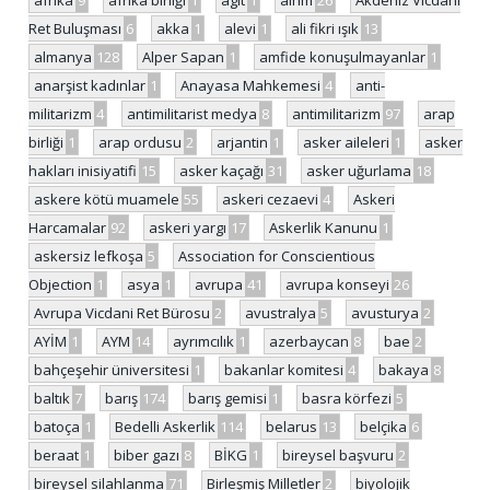
Ret Buluşması
6
akka
1
alevi
1
ali fikri ışık
13
almanya
128
Alper Sapan
1
amfide konuşulmayanlar
1
anarşist kadınlar
1
Anayasa Mahkemesi
4
anti-
militarizm
4
antimilitarist medya
8
antimilitarizm
97
arap
birliği
1
arap ordusu
2
arjantin
1
asker aileleri
1
asker
hakları inisiyatifi
15
asker kaçağı
31
asker uğurlama
18
askere kötü muamele
55
askeri cezaevi
4
Askeri
Harcamalar
92
askeri yargı
17
Askerlik Kanunu
1
askersiz lefkoşa
5
Association for Conscientious
Objection
1
asya
1
avrupa
41
avrupa konseyi
26
Avrupa Vicdani Ret Bürosu
2
avustralya
5
avusturya
2
AYİM
1
AYM
14
ayrımcılık
1
azerbaycan
8
bae
2
bahçeşehir üniversitesi
1
bakanlar komitesi
4
bakaya
8
baltık
7
barış
174
barış gemisi
1
basra körfezi
5
batoça
1
Bedelli Askerlik
114
belarus
13
belçika
6
beraat
1
biber gazı
8
BİKG
1
bireysel başvuru
2
bireysel silahlanma
71
Birleşmiş Milletler
2
biyolojik