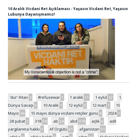
10 Aralık Vicdani Ret Açıklaması ‐ Yaşasın Vicdani Ret, Yaşasın
Lubunya Dayanışmamız!
'dur' ihtarı
3
#refusewar
1
1 aralık
11
1 eylül
12
1.
Dünya Savaşı
5
10 Aralık
1
12 eylül
3
12 mart
1
15
Mayıs
44
15 mayıs dünya vicdani retçiler günü
6
2024
1
28 şubat
2
318
59
ab
24
abd
319
açlık
6
adil
yargılanma hakkı
1
Af Örgütü
61
afganistan
31
afrika
9
afrika birliği
1
agit
1
aihm
26
Akdeniz Vicdani