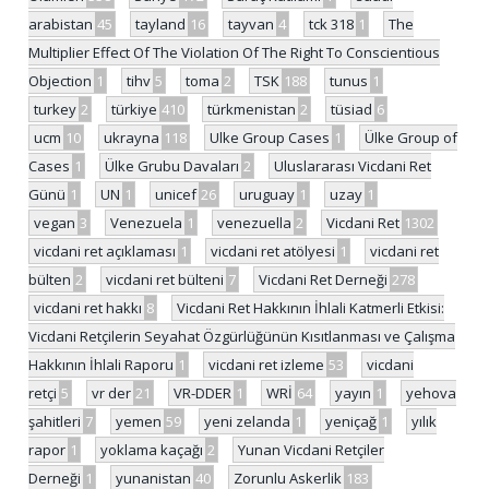
arabistan
45
tayland
16
tayvan
4
tck 318
1
The
Multiplier Effect Of The Violation Of The Right To Conscientious
Objection
1
tihv
5
toma
2
TSK
188
tunus
1
turkey
2
türkiye
410
türkmenistan
2
tüsiad
6
ucm
10
ukrayna
118
Ulke Group Cases
1
Ülke Group of
Cases
1
Ülke Grubu Davaları
2
Uluslararası Vicdani Ret
Günü
1
UN
1
unicef
26
uruguay
1
uzay
1
vegan
3
Venezuela
1
venezuella
2
Vicdani Ret
1302
vicdani ret açıklaması
1
vicdani ret atölyesi
1
vicdani ret
bülten
2
vicdani ret bülteni
7
Vicdani Ret Derneği
278
vicdani ret hakkı
8
Vicdani Ret Hakkının İhlali Katmerli Etkisi:
Vicdani Retçilerin Seyahat Özgürlüğünün Kısıtlanması ve Çalışma
Hakkının İhlali Raporu
1
vicdani ret izleme
53
vicdani
retçi
5
vr der
21
VR-DDER
1
WRİ
64
yayın
1
yehova
şahitleri
7
yemen
59
yeni zelanda
1
yeniçağ
1
yılık
rapor
1
yoklama kaçağı
2
Yunan Vicdani Retçiler
Derneği
1
yunanistan
40
Zorunlu Askerlik
183