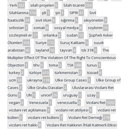
- Yerli
162
silah projeleri
5
Silah ticareti
256
Silahlanma
114
şili
1
şiö
1
SIPRI
41
Sivil
İtaatsizlik
29
sivil ölüm
5
sığınma
1
sıkıyönetim
1
sırbistan
1
somali
8
sosyal medya
8
soykırım
15
sözleşmeli er
17
srilanka
2
sudan
12
Şüpheli Asker
Ölümleri
358
Suriye
172
Suruç Katliamı
1
suudi
arabistan
45
tayland
16
tayvan
4
tck 318
1
The
Multiplier Effect Of The Violation Of The Right To Conscientious
Objection
1
tihv
5
toma
2
TSK
188
tunus
1
turkey
2
türkiye
410
türkmenistan
2
tüsiad
6
ucm
10
ukrayna
118
Ulke Group Cases
1
Ülke Group of
Cases
1
Ülke Grubu Davaları
2
Uluslararası Vicdani Ret
Günü
1
UN
1
unicef
26
uruguay
1
uzay
1
vegan
3
Venezuela
1
venezuella
2
Vicdani Ret
1302
vicdani ret açıklaması
1
vicdani ret atölyesi
1
vicdani ret
bülten
2
vicdani ret bülteni
7
Vicdani Ret Derneği
278
vicdani ret hakkı
8
Vicdani Ret Hakkının İhlali Katmerli Etkisi: