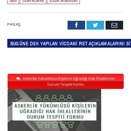
abd
Silah ticareti
suudi arabistan
PAYLAŞ.
Facebook
Twitter
Emai
Askerlik Yükümlüsü Kişilerin Uğradığı Hak İhlallerinin
Durum Tespiti Formu