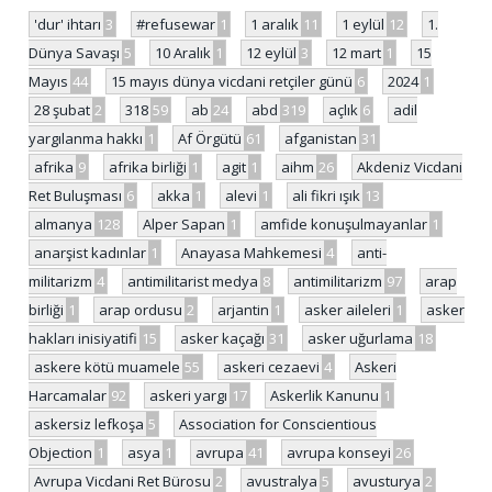
'dur' ihtarı
3
#refusewar
1
1 aralık
11
1 eylül
12
1.
Dünya Savaşı
5
10 Aralık
1
12 eylül
3
12 mart
1
15
Mayıs
44
15 mayıs dünya vicdani retçiler günü
6
2024
1
28 şubat
2
318
59
ab
24
abd
319
açlık
6
adil
yargılanma hakkı
1
Af Örgütü
61
afganistan
31
afrika
9
afrika birliği
1
agit
1
aihm
26
Akdeniz Vicdani
Ret Buluşması
6
akka
1
alevi
1
ali fikri ışık
13
almanya
128
Alper Sapan
1
amfide konuşulmayanlar
1
anarşist kadınlar
1
Anayasa Mahkemesi
4
anti-
militarizm
4
antimilitarist medya
8
antimilitarizm
97
arap
birliği
1
arap ordusu
2
arjantin
1
asker aileleri
1
asker
hakları inisiyatifi
15
asker kaçağı
31
asker uğurlama
18
askere kötü muamele
55
askeri cezaevi
4
Askeri
Harcamalar
92
askeri yargı
17
Askerlik Kanunu
1
askersiz lefkoşa
5
Association for Conscientious
Objection
1
asya
1
avrupa
41
avrupa konseyi
26
Avrupa Vicdani Ret Bürosu
2
avustralya
5
avusturya
2