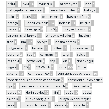
AYİM
1
AYM
14
ayrımcılık
1
azerbaycan
8
bae
2
bahçeşehir üniversitesi
1
bakanlar komitesi
4
bakaya
8
baltık
7
barış
174
barış gemisi
1
basra körfezi
5
batoça
1
Bedelli Askerlik
114
belarus
13
belçika
6
beraat
1
biber gazı
8
BİKG
1
bireysel başvuru
2
bireysel silahlanma
71
Birleşmiş Milletler
2
biyolojik
silah
1
bm
172
bolivya
2
bosna hersek
2
Bulgaristan
3
bulletin
14
bülten
11
burkina faso
1
burundi
2
çad
1
campaign
5
çarşı
1
çekya
1
cezaevi
1
cezaevleri
6
chp
1
çin
35
çınar koçgiri
doğan
3
CO
1
CO Watch
2
çocuk
150
Çocuk
askerler
45
connection e.V
7
conscientious objection
16
conscientious objection association
5
conscientious objection
right
1
conscientious objection watch
9
Danimarka
6
darbe
76
derin devlet
10
din
3
doğa
10
dövizli
askerlik
7
dünya barış günü
1
dünya vicdani retçiler
günü
2
dürzi vicdani retçi
3
duyuru
1
e-devlet
1