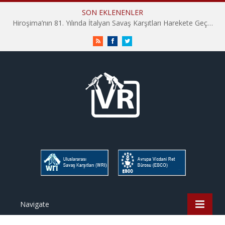
SON EKLENENLER
Hiroşima’nın 81. Yılında İtalyan Savaş Karşıtları Harekete Geçti: “Hatırlamak yeterli değil”
RSS
Facebook
Twitter
Navigate