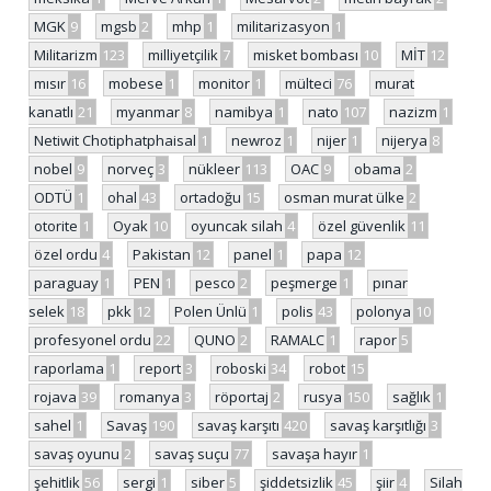
MGK
9
mgsb
2
mhp
1
militarizasyon
1
Militarizm
123
milliyetçilik
7
misket bombası
10
MİT
12
mısır
16
mobese
1
monitor
1
mülteci
76
murat
kanatlı
21
myanmar
8
namibya
1
nato
107
nazizm
1
Netiwit Chotiphatphaisal
1
newroz
1
nijer
1
nijerya
8
nobel
9
norveç
3
nükleer
113
OAC
9
obama
2
ODTÜ
1
ohal
43
ortadoğu
15
osman murat ülke
2
otorite
1
Oyak
10
oyuncak silah
4
özel güvenlik
11
özel ordu
4
Pakistan
12
panel
1
papa
12
paraguay
1
PEN
1
pesco
2
peşmerge
1
pınar
selek
18
pkk
12
Polen Ünlü
1
polis
43
polonya
10
profesyonel ordu
22
QUNO
2
RAMALC
1
rapor
5
raporlama
1
report
3
roboski
34
robot
15
rojava
39
romanya
3
röportaj
2
rusya
150
sağlık
1
sahel
1
Savaş
190
savaş karşıtı
420
savaş karşıtlığı
3
savaş oyunu
2
savaş suçu
77
savaşa hayır
1
şehitlik
56
sergi
1
siber
5
şiddetsizlik
45
şiir
4
Silah