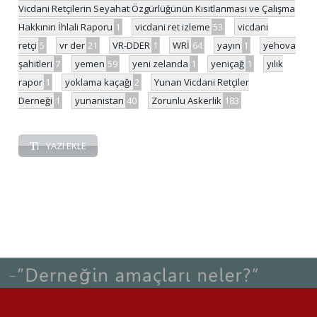
Vicdani Retçilerin Seyahat Özgürlüğünün Kısıtlanması ve Çalışma
Hakkının İhlali Raporu
1
vicdani ret izleme
53
vicdani
retçi
5
vr der
21
VR-DDER
1
WRİ
64
yayın
1
yehova
şahitleri
7
yemen
59
yeni zelanda
1
yeniçağ
1
yılık
rapor
1
yoklama kaçağı
2
Yunan Vicdani Retçiler
Derneği
1
yunanistan
40
Zorunlu Askerlik
183
YAZI EKLE