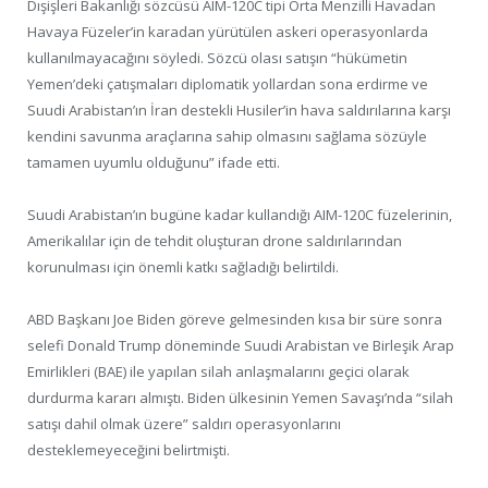
Dışişleri Bakanlığı sözcüsü AIM-120C tipi Orta Menzilli Havadan
Havaya Füzeler’in karadan yürütülen askeri operasyonlarda
kullanılmayacağını söyledi. Sözcü olası satışın “hükümetin
Yemen’deki çatışmaları diplomatik yollardan sona erdirme ve
Suudi Arabistan’ın İran destekli Husiler’in hava saldırılarına karşı
kendini savunma araçlarına sahip olmasını sağlama sözüyle
tamamen uyumlu olduğunu” ifade etti.
Suudi Arabistan’ın bugüne kadar kullandığı AIM-120C füzelerinin,
Amerikalılar için de tehdit oluşturan drone saldırılarından
korunulması için önemli katkı sağladığı belirtildi.
ABD Başkanı Joe Biden göreve gelmesinden kısa bir süre sonra
selefi Donald Trump döneminde Suudi Arabistan ve Birleşik Arap
Emirlikleri (BAE) ile yapılan silah anlaşmalarını geçici olarak
durdurma kararı almıştı. Biden ülkesinin Yemen Savaşı’nda “silah
satışı dahil olmak üzere” saldırı operasyonlarını
desteklemeyeceğini belirtmişti.