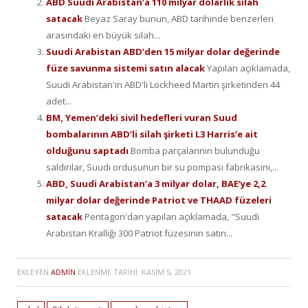
ABD Suudi Arabistan’a 110 milyar dolarlık silah
satacak
Beyaz Saray bunun, ABD tarihinde benzerleri
arasındaki en büyük silah...
Suudi Arabistan ABD’den 15 milyar dolar değerinde
füze savunma sistemi satın alacak
Yapılan açıklamada,
Suudi Arabistan'ın ABD'li Lockheed Martin şirketinden 44
adet...
BM, Yemen’deki sivil hedefleri vuran Suud
bombalarının ABD’li silah şirketi L3 Harris’e ait
olduğunu saptadı
Bomba parçalarının bulunduğu
saldırılar, Suudi ordusunun bir su pompası fabrikasını,...
ABD, Suudi Arabistan’a 3 milyar dolar, BAE’ye 2,2
milyar dolar değerinde Patriot ve THAAD füzeleri
satacak
Pentagon'dan yapılan açıklamada, "Suudi
Arabistan Krallığı 300 Patriot füzesinin satın...
EKLEYEN
ADMIN
EKLENME TARIHI:
KASIM 5, 2021