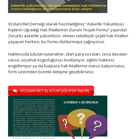
Vicdani Ret Derneği olarak hazırladığımız “Askerlik Yükümlüsü
Kişilerin Uğradığı Hak İhlallerinin Durum Tespiti Formu” yayında!
Zorunlu askerlik yükümlüsü olması sebebiyle çeşitli hak ihlalleri
yaşayan herkesi, bu formu doldurmaya çağırıyoruz.
Hakkınızda tutulan tutanaklar, idari para cezaları, ceza davaları
varsa; seyahat özgürlüğünüz kısıtlanıyor, eğitim hakkınız
engelleniyor ya da başkaca hak ihlallerine maruz kalıyorsanız,
form üzerinden bizimle iletişime geçebilirsiniz.
VİCDANİ RET EL KİTAPÇIĞI (PDF İNDİR)