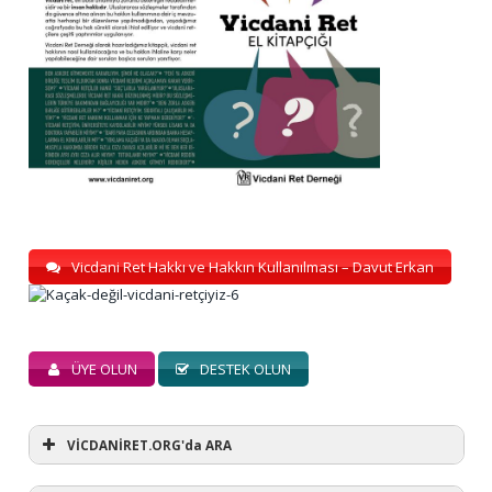
Vicdani Ret Hakkı ve Hakkın Kullanılması – Davut Erkan
ÜYE OLUN
DESTEK OLUN
VİCDANİRET.ORG'da ARA