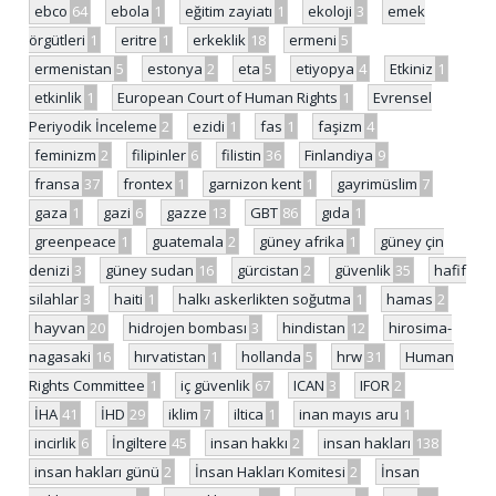
ebco
64
ebola
1
eğitim zayiatı
1
ekoloji
3
emek
örgütleri
1
eritre
1
erkeklik
18
ermeni
5
ermenistan
5
estonya
2
eta
5
etiyopya
4
Etkiniz
1
etkinlik
1
European Court of Human Rights
1
Evrensel
Periyodik İnceleme
2
ezidi
1
fas
1
faşizm
4
feminizm
2
filipinler
6
filistin
36
Finlandiya
9
fransa
37
frontex
1
garnizon kent
1
gayrimüslim
7
gaza
1
gazi
6
gazze
13
GBT
86
gıda
1
greenpeace
1
guatemala
2
güney afrika
1
güney çin
denizi
3
güney sudan
16
gürcistan
2
güvenlik
35
hafif
silahlar
3
haiti
1
halkı askerlikten soğutma
1
hamas
2
hayvan
20
hidrojen bombası
3
hindistan
12
hirosima-
nagasaki
16
hırvatistan
1
hollanda
5
hrw
31
Human
Rights Committee
1
iç güvenlik
67
ICAN
3
IFOR
2
İHA
41
İHD
29
iklim
7
iltica
1
inan mayıs aru
1
incirlik
6
İngiltere
45
insan hakkı
2
insan hakları
138
insan hakları günü
2
İnsan Hakları Komitesi
2
İnsan