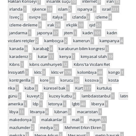
Hakları Konseyi
1
insanlık suçu
10
internet
9
iran
15
irlanda
1
işkence
18
islam
5
ispanya
9
israil
231
İsveç
9
isviçre
10
italya
8
izlanda
3
izleme
4
izleme-dinleme
9
ırak
28
ırkçılık
10
ışid
53
jandarma
1
japonya
37
jitem
1
kadın
101
kadın
vicdani retçiler
2
kamboçya
2
kamerun
1
kampanya
4
kanada
9
karabağ
4
karaburun bilim kongresi
1
karadeniz
2
katar
11
kenya
1
kimyasal silah
19
Kıbrıs
1
kıbrıs cumhuriyeti
12
Kıbrıs'ta Vicdani Ret
İnisiyatifi
1
kktc
3
kktc-vr
179
kolombiya
48
kongo
1
kontrgerilla
2
kore
49
korucu
30
kosova
1
kosta
rika
1
küba
2
küresel bak
1
Kürt
317
kurtuluş
günü
2
kuveyt
2
kuzey kutbu
4
lambdaistanbul
1
latin
amerika
1
ldp
1
letonya
1
lgbti
40
liberya
1
libya
11
litvanya
6
lübnan
3
macaristan
1
makedonya
1
malakanlar
3
mali
8
mayın
51
mazlumder
2
medya
25
Mehmet Erkin Ekren
1
meksika
1
Merve Arkun
1
Mesarvot
2
metin bayrak
2