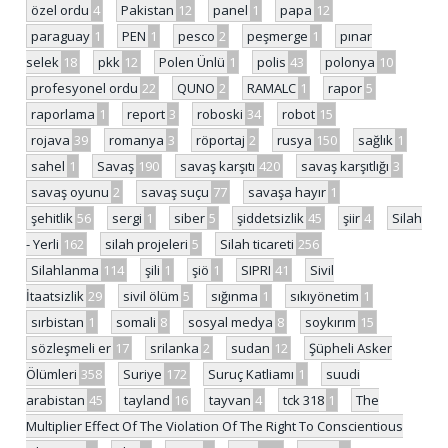
özel ordu
4
Pakistan
12
panel
1
papa
12
paraguay
1
PEN
1
pesco
2
peşmerge
1
pınar
selek
18
pkk
12
Polen Ünlü
1
polis
43
polonya
10
profesyonel ordu
22
QUNO
2
RAMALC
1
rapor
5
raporlama
1
report
3
roboski
34
robot
15
rojava
39
romanya
3
röportaj
2
rusya
150
sağlık
1
sahel
1
Savaş
190
savaş karşıtı
420
savaş karşıtlığı
3
savaş oyunu
2
savaş suçu
77
savaşa hayır
1
şehitlik
56
sergi
1
siber
5
şiddetsizlik
45
şiir
4
Silah
- Yerli
162
silah projeleri
5
Silah ticareti
256
Silahlanma
114
şili
1
şiö
1
SIPRI
41
Sivil
İtaatsizlik
29
sivil ölüm
5
sığınma
1
sıkıyönetim
1
sırbistan
1
somali
8
sosyal medya
8
soykırım
15
sözleşmeli er
17
srilanka
2
sudan
12
Şüpheli Asker
Ölümleri
358
Suriye
172
Suruç Katliamı
1
suudi
arabistan
45
tayland
16
tayvan
4
tck 318
1
The
Multiplier Effect Of The Violation Of The Right To Conscientious