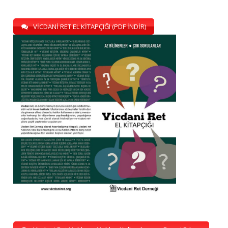
VİCDANİ RET EL KİTAPÇIĞI (PDF İNDİR)