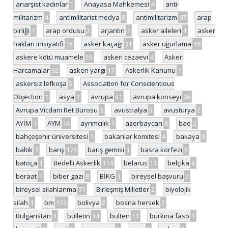
anarşist kadınlar
1
Anayasa Mahkemesi
4
anti-
militarizm
4
antimilitarist medya
8
antimilitarizm
97
arap
birliği
1
arap ordusu
2
arjantin
1
asker aileleri
1
asker
hakları inisiyatifi
15
asker kaçağı
31
asker uğurlama
18
askere kötü muamele
55
askeri cezaevi
4
Askeri
Harcamalar
92
askeri yargı
17
Askerlik Kanunu
1
askersiz lefkoşa
5
Association for Conscientious
Objection
1
asya
1
avrupa
41
avrupa konseyi
26
Avrupa Vicdani Ret Bürosu
2
avustralya
5
avusturya
2
AYİM
1
AYM
14
ayrımcılık
1
azerbaycan
8
bae
2
bahçeşehir üniversitesi
1
bakanlar komitesi
4
bakaya
8
baltık
7
barış
174
barış gemisi
1
basra körfezi
5
batoça
1
Bedelli Askerlik
114
belarus
13
belçika
6
beraat
1
biber gazı
8
BİKG
1
bireysel başvuru
2
bireysel silahlanma
71
Birleşmiş Milletler
2
biyolojik
silah
1
bm
172
bolivya
2
bosna hersek
2
Bulgaristan
3
bulletin
14
bülten
11
burkina faso
1