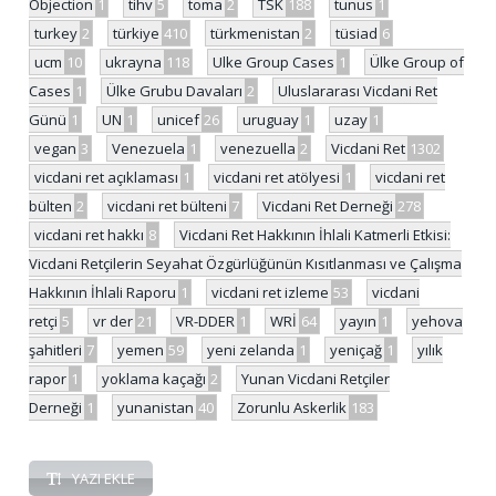
Objection
1
tihv
5
toma
2
TSK
188
tunus
1
turkey
2
türkiye
410
türkmenistan
2
tüsiad
6
ucm
10
ukrayna
118
Ulke Group Cases
1
Ülke Group of
Cases
1
Ülke Grubu Davaları
2
Uluslararası Vicdani Ret
Günü
1
UN
1
unicef
26
uruguay
1
uzay
1
vegan
3
Venezuela
1
venezuella
2
Vicdani Ret
1302
vicdani ret açıklaması
1
vicdani ret atölyesi
1
vicdani ret
bülten
2
vicdani ret bülteni
7
Vicdani Ret Derneği
278
vicdani ret hakkı
8
Vicdani Ret Hakkının İhlali Katmerli Etkisi:
Vicdani Retçilerin Seyahat Özgürlüğünün Kısıtlanması ve Çalışma
Hakkının İhlali Raporu
1
vicdani ret izleme
53
vicdani
retçi
5
vr der
21
VR-DDER
1
WRİ
64
yayın
1
yehova
şahitleri
7
yemen
59
yeni zelanda
1
yeniçağ
1
yılık
rapor
1
yoklama kaçağı
2
Yunan Vicdani Retçiler
Derneği
1
yunanistan
40
Zorunlu Askerlik
183
YAZI EKLE