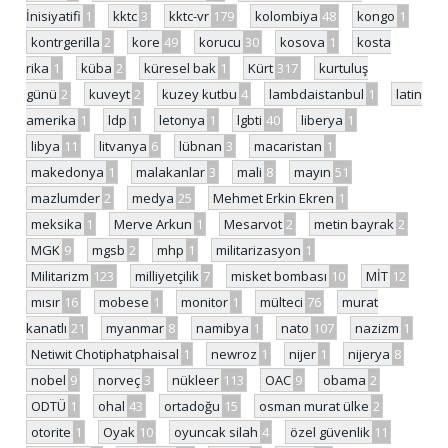
İnisiyatifi
1
kktc
3
kktc-vr
179
kolombiya
48
kongo
1
kontrgerilla
2
kore
49
korucu
30
kosova
1
kosta
rika
1
küba
2
küresel bak
1
Kürt
317
kurtuluş
günü
2
kuveyt
2
kuzey kutbu
4
lambdaistanbul
1
latin
amerika
1
ldp
1
letonya
1
lgbti
40
liberya
1
libya
11
litvanya
6
lübnan
3
macaristan
1
makedonya
1
malakanlar
3
mali
8
mayın
51
mazlumder
2
medya
25
Mehmet Erkin Ekren
1
meksika
1
Merve Arkun
1
Mesarvot
2
metin bayrak
2
MGK
9
mgsb
2
mhp
1
militarizasyon
1
Militarizm
123
milliyetçilik
7
misket bombası
10
MİT
12
mısır
16
mobese
1
monitor
1
mülteci
76
murat
kanatlı
21
myanmar
8
namibya
1
nato
107
nazizm
1
Netiwit Chotiphatphaisal
1
newroz
1
nijer
1
nijerya
8
nobel
9
norveç
3
nükleer
113
OAC
9
obama
2
ODTÜ
1
ohal
43
ortadoğu
15
osman murat ülke
2
otorite
1
Oyak
10
oyuncak silah
4
özel güvenlik
11