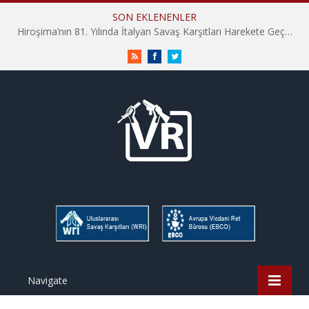
SON EKLENENLER
Hiroşima’nın 81. Yılında İtalyan Savaş Karşıtları Harekete Geçti: “Hatırlamak yeterli değil”
RSS
Facebook
Twitter
Navigate