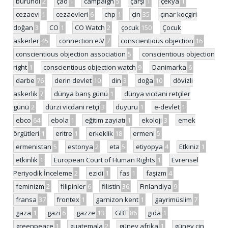
burundi
2
çad
1
campaign
5
çarşı
1
çekya
1
cezaevi
1
cezaevleri
6
chp
1
çin
35
çınar koçgiri
doğan
3
CO
1
CO Watch
2
çocuk
150
Çocuk
askerler
45
connection e.V
7
conscientious objection
16
conscientious objection association
5
conscientious objection
right
1
conscientious objection watch
9
Danimarka
6
darbe
76
derin devlet
10
din
3
doğa
10
dövizli
askerlik
7
dünya barış günü
1
dünya vicdani retçiler
günü
2
dürzi vicdani retçi
3
duyuru
1
e-devlet
1
ebco
64
ebola
1
eğitim zayiatı
1
ekoloji
3
emek
örgütleri
1
eritre
1
erkeklik
18
ermeni
5
ermenistan
5
estonya
2
eta
5
etiyopya
4
Etkiniz
1
etkinlik
1
European Court of Human Rights
1
Evrensel
Periyodik İnceleme
2
ezidi
1
fas
1
faşizm
4
feminizm
2
filipinler
6
filistin
36
Finlandiya
9
fransa
37
frontex
1
garnizon kent
1
gayrimüslim
7
gaza
1
gazi
6
gazze
13
GBT
86
gıda
1
greenpeace
1
guatemala
2
güney afrika
1
güney çin