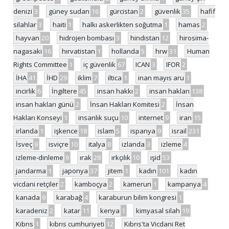
denizi
3
güney sudan
16
gürcistan
2
güvenlik
35
hafif
silahlar
3
haiti
1
halkı askerlikten soğutma
1
hamas
2
hayvan
20
hidrojen bombası
3
hindistan
12
hirosima-
nagasaki
16
hırvatistan
1
hollanda
5
hrw
31
Human
Rights Committee
1
iç güvenlik
67
ICAN
3
IFOR
2
İHA
41
İHD
29
iklim
7
iltica
1
inan mayıs aru
1
incirlik
6
İngiltere
45
insan hakkı
2
insan hakları
138
insan hakları günü
2
İnsan Hakları Komitesi
2
İnsan
Hakları Konseyi
1
insanlık suçu
10
internet
9
iran
15
irlanda
1
işkence
18
islam
5
ispanya
9
israil
231
İsveç
9
isviçre
10
italya
8
izlanda
3
izleme
4
izleme-dinleme
9
ırak
28
ırkçılık
10
ışid
53
jandarma
1
japonya
37
jitem
1
kadın
101
kadın
vicdani retçiler
2
kamboçya
2
kamerun
1
kampanya
4
kanada
9
karabağ
4
karaburun bilim kongresi
1
karadeniz
2
katar
11
kenya
1
kimyasal silah
19
Kıbrıs
1
kıbrıs cumhuriyeti
12
Kıbrıs'ta Vicdani Ret