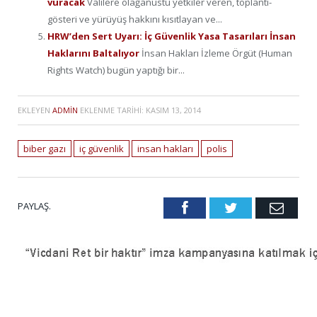
vuracak
Valilere olağanüstü yetkiler veren, toplantı-
gösteri ve yürüyüş hakkını kısıtlayan ve...
HRW’den Sert Uyarı: İç Güvenlik Yasa Tasarıları İnsan
Haklarını Baltalıyor
İnsan Hakları İzleme Örgüt (Human
Rights Watch) bugün yaptığı bir...
EKLEYEN
ADMIN
EKLENME TARIHI:
KASIM 13, 2014
biber gazı
iç güvenlik
insan hakları
polis
PAYLAŞ.
Facebook
Twitter
Emai