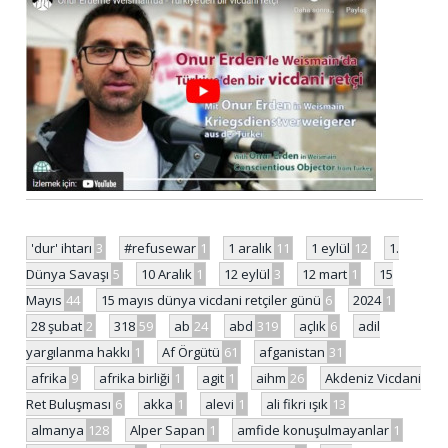
'dur' ihtarı
3
#refusewar
1
1 aralık
11
1 eylül
12
1.
Dünya Savaşı
5
10 Aralık
1
12 eylül
3
12 mart
1
15
Mayıs
44
15 mayıs dünya vicdani retçiler günü
6
2024
1
28 şubat
2
318
59
ab
24
abd
319
açlık
6
adil
yargılanma hakkı
1
Af Örgütü
61
afganistan
31
afrika
9
afrika birliği
1
agit
1
aihm
26
Akdeniz Vicdani
Ret Buluşması
6
akka
1
alevi
1
ali fikri ışık
13
almanya
128
Alper Sapan
1
amfide konuşulmayanlar
1