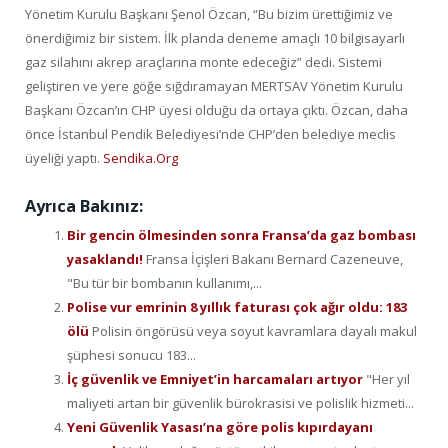
Yönetim Kurulu Başkanı Şenol Özcan, “Bu bizim ürettiğimiz ve
önerdiğimiz bir sistem. İlk planda deneme amaçlı 10 bilgisayarlı
gaz silahını akrep araçlarına monte edeceğiz” dedi. Sistemi
geliştiren ve yere göğe sığdıramayan MERTSAV Yönetim Kurulu
Başkanı Özcan’ın CHP üyesi olduğu da ortaya çıktı. Özcan, daha
önce İstanbul Pendik Belediyesi’nde CHP’den belediye meclis
üyeliği yaptı.
Sendika.Org
Ayrıca Bakınız:
Bir gencin ölmesinden sonra Fransa’da gaz bombası
yasaklandı!
Fransa İçişleri Bakanı Bernard Cazeneuve,
"Bu tür bir bombanın kullanımı,...
Polise vur emrinin 8 yıllık faturası çok ağır oldu: 183
ölü
Polisin öngörüsü veya soyut kavramlara dayalı makul
şüphesi sonucu 183...
İç güvenlik ve Emniyet’in harcamaları artıyor
"Her yıl
maliyeti artan bir güvenlik bürokrasisi ve polislik hizmeti...
Yeni Güvenlik Yasası’na göre polis kıpırdayanı