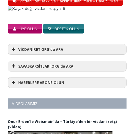
Vicdani Ret Hakkı ve Hakkın Kullanılması – Davut Erkan
ÜYE OLUN
DESTEK OLUN
VİCDANİRET.ORG'da ARA
SAVASKARSİTLARİ.ORG'da ARA
HABERLERE ABONE OLUN
VIDEOLARIMIZ
Onur Erden’le Weismain’da – Türkiye’den bir vicdani retçi
(Video)