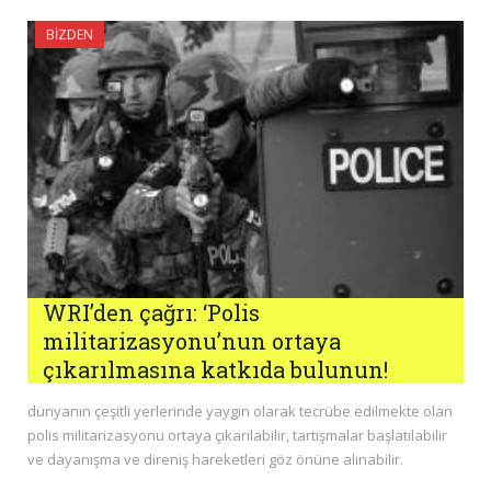
BIZDEN
WRI’den çağrı: ‘Polis
militarizasyonu’nun ortaya
çıkarılmasına katkıda bulunun!
dünyanın çeşitli yerlerinde yaygın olarak tecrübe edilmekte olan
polis militarizasyonu ortaya çıkarılabilir, tartışmalar başlatılabilir
ve dayanışma ve direniş hareketleri göz önüne alınabilir.