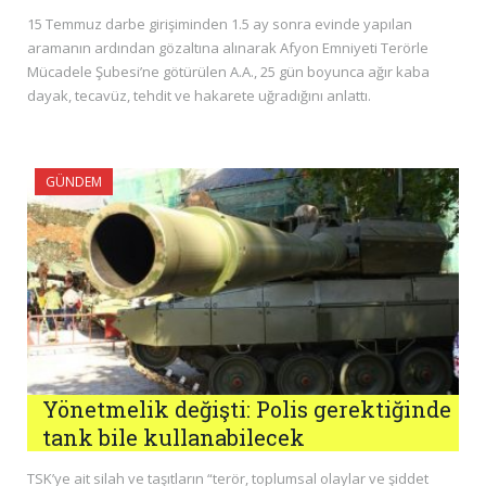
15 Temmuz darbe girişiminden 1.5 ay sonra evinde yapılan
aramanın ardından gözaltına alınarak Afyon Emniyeti Terörle
Mücadele Şubesi’ne götürülen A.A., 25 gün boyunca ağır kaba
dayak, tecavüz, tehdit ve hakarete uğradığını anlattı.
GÜNDEM
Yönetmelik değişti: Polis gerektiğinde
tank bile kullanabilecek
TSK’ye ait silah ve taşıtların “terör, toplumsal olaylar ve şiddet