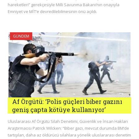
hareketleri” gerekçesiyle Milli Savunma Bakanı’nın onayıyla
Emniyet ve MİT’e devredilebilmesinin önü açıldı.
GÜNDEM
Af Örgütü: ‘Polis güçleri biber gazını
geniş çapta kötüye kullanıyor’
Uluslararası Af Örgütü Silah Denetimi, Güvenlik ve İnsan Hakları
Araştırmacısı Patrick Wilcken: “Biber gazı, mevcut durumda BM’de
tartışılan, daha az öldürücü silahlara yönelik uluslararası denetim