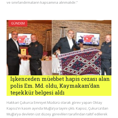
ve sınırlandırmaların kapsamına alınmalıdır.”
GÜNDEM
İşkenceden müebbet hapis cezası alan
polis Em. Md. oldu, Kaymakam’dan
teşekkür belgesi aldı
Hakkari Çukurca Emniyet Müdürü olarak görev yapan Oktay
Kapsız’ın kasım ayında Muğla’ya tayini çıktı. Kapsız, Çukurca’dan
Muğla’ya devletin üst düzey görevlileri tarafından taltif edilerek