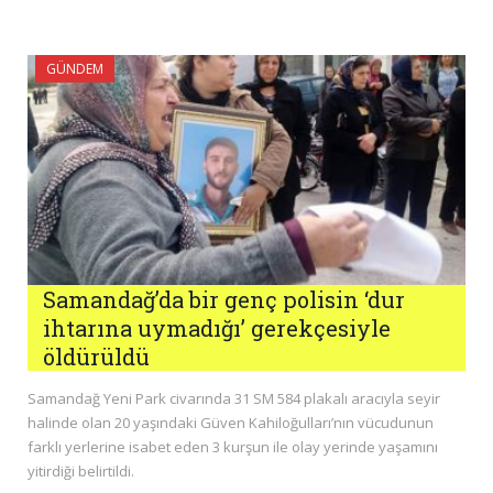
GÜNDEM
Samandağ’da bir genç polisin ‘dur
ihtarına uymadığı’ gerekçesiyle
öldürüldü
Samandağ Yeni Park civarında 31 SM 584 plakalı aracıyla seyir
halinde olan 20 yaşındaki Güven Kahiloğulları’nın vücudunun
farklı yerlerine isabet eden 3 kurşun ile olay yerinde yaşamını
yitirdiği belirtildi.