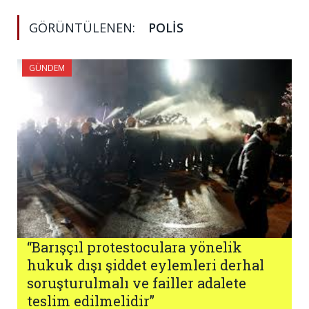
GÖRÜNTÜLENEN:
POLIS
GÜNDEM
“Barışçıl protestoculara yönelik
hukuk dışı şiddet eylemleri derhal
soruşturulmalı ve failler adalete
teslim edilmelidir”