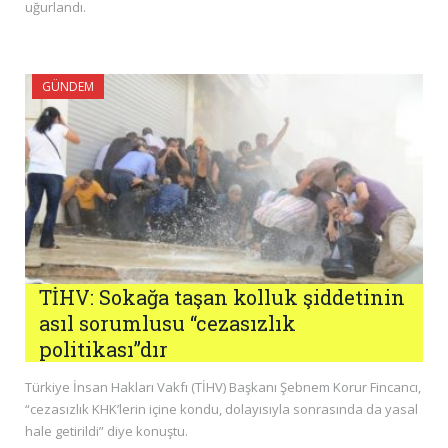
uğurlandı.
GÜNDEM
TİHV: Sokağa taşan kolluk şiddetinin
asıl sorumlusu “cezasızlık
politikası”dır
Türkiye İnsan Hakları Vakfı (TİHV) Başkanı Şebnem Korur Fincancı,
“cezasızlık KHK’lerin içine kondu, dolayısıyla sonrasında da yasal
hale getirildi” diye konuştu.