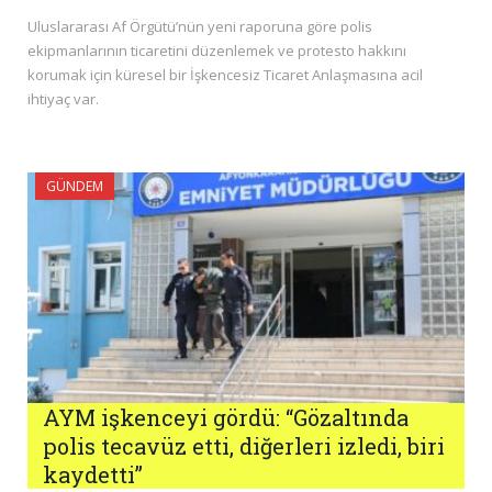
Uluslararası Af Örgütü’nün yeni raporuna göre polis
ekipmanlarının ticaretini düzenlemek ve protesto hakkını
korumak için küresel bir İşkencesiz Ticaret Anlaşmasına acil
ihtiyaç var.
GÜNDEM
AYM işkenceyi gördü: “Gözaltında
polis tecavüz etti, diğerleri izledi, biri
kaydetti”