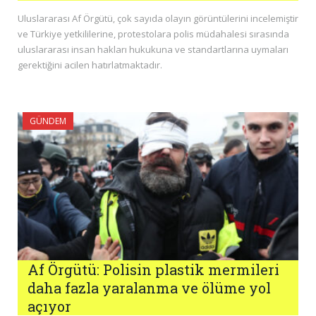
Uluslararası Af Örgütü, çok sayıda olayın görüntülerini incelemiştir
ve Türkiye yetkililerine, protestolara polis müdahalesi sırasında
uluslararası insan hakları hukukuna ve standartlarına uymaları
gerektiğini acilen hatırlatmaktadır.
GÜNDEM
Af Örgütü: Polisin plastik mermileri
daha fazla yaralanma ve ölüme yol
açıyor