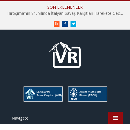
SON EKLENENLER
Hiroşima’nın 81. Yılında İtalyan Savaş Karşıtları Harekete Geçti: “Hatırlamak yeterli değil”
RSS
Facebook
Twitter
Navigate