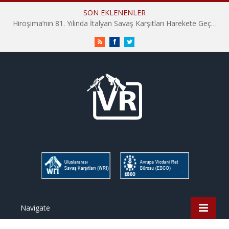
SON EKLENENLER
Hiroşima’nın 81. Yılında İtalyan Savaş Karşıtları Harekete Geçti: “Hatırlamak yeterli değil”
RSS
Facebook
Twitter
Navigate