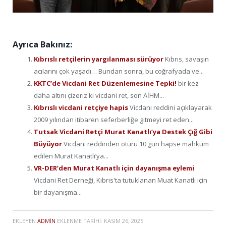
Ayrıca Bakınız:
Kıbrıslı retçilerin yargılanması sürüyor
Kıbrıs, savaşın
acılarını çok yaşadı… Bundan sonra, bu coğrafyada ve...
KKTC’de Vicdani Ret Düzenlemesine Tepki!
bir kez
daha altını çizeriz ki vicdani ret, son AİHM...
Kıbrıslı vicdani retçiye hapis
Vicdani reddini açıklayarak
2009 yılından itibaren seferberliğe gitmeyi ret eden...
Tutsak Vicdani Retçi Murat Kanatlı’ya Destek Çığ Gibi
Büyüyor
Vicdani reddinden ötürü 10 gün hapse mahkum
edilen Murat Kanatlı’ya...
VR-DER’den Murat Kanatlı için dayanışma eylemi
Vicdani Ret Derneği, Kıbrıs'ta tutuklanan Muat Kanatlı için
bir dayanışma...
EKLEYEN
ADMIN
EKLENME TARIHI:
KASIM 26, 2025