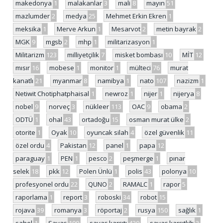
makedonya
1
malakanlar
3
mali
8
mayın
51
mazlumder
2
medya
25
Mehmet Erkin Ekren
1
meksika
1
Merve Arkun
1
Mesarvot
2
metin bayrak
2
MGK
9
mgsb
2
mhp
1
militarizasyon
1
Militarizm
123
milliyetçilik
7
misket bombası
10
MİT
12
mısır
16
mobese
1
monitor
1
mülteci
76
murat
kanatlı
21
myanmar
8
namibya
1
nato
107
nazizm
1
Netiwit Chotiphatphaisal
1
newroz
1
nijer
1
nijerya
8
nobel
9
norveç
3
nükleer
113
OAC
9
obama
2
ODTÜ
1
ohal
43
ortadoğu
15
osman murat ülke
2
otorite
1
Oyak
10
oyuncak silah
4
özel güvenlik
11
özel ordu
4
Pakistan
12
panel
1
papa
12
paraguay
1
PEN
1
pesco
2
peşmerge
1
pınar
selek
18
pkk
12
Polen Ünlü
1
polis
43
polonya
10
profesyonel ordu
22
QUNO
2
RAMALC
1
rapor
5
raporlama
1
report
3
roboski
34
robot
15
rojava
39
romanya
3
röportaj
2
rusya
150
sağlık
1
sahel
1
Savaş
190
savaş karşıtı
420
savaş karşıtlığı
3