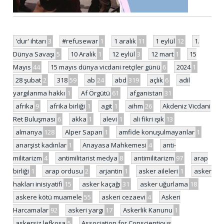
'dur' ihtarı
3
#refusewar
1
1 aralık
11
1 eylül
12
1.
Dünya Savaşı
5
10 Aralık
1
12 eylül
3
12 mart
1
15
Mayıs
44
15 mayıs dünya vicdani retçiler günü
6
2024
1
28 şubat
2
318
59
ab
24
abd
319
açlık
6
adil
yargılanma hakkı
1
Af Örgütü
61
afganistan
31
afrika
9
afrika birliği
1
agit
1
aihm
26
Akdeniz Vicdani
Ret Buluşması
6
akka
1
alevi
1
ali fikri ışık
13
almanya
128
Alper Sapan
1
amfide konuşulmayanlar
1
anarşist kadınlar
1
Anayasa Mahkemesi
4
anti-
militarizm
4
antimilitarist medya
8
antimilitarizm
97
arap
birliği
1
arap ordusu
2
arjantin
1
asker aileleri
1
asker
hakları inisiyatifi
15
asker kaçağı
31
asker uğurlama
18
askere kötü muamele
55
askeri cezaevi
4
Askeri
Harcamalar
92
askeri yargı
17
Askerlik Kanunu
1
askersiz lefkoşa
5
Association for Conscientious