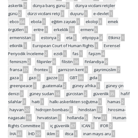
askerlik
7
dünya barış günü
1
dünya vicdani retçiler
günü
2
dürzi vicdani retçi
3
duyuru
1
e-devlet
1
ebco
64
ebola
1
eğitim zayiatı
1
ekoloji
3
emek
örgütleri
1
eritre
1
erkeklik
18
ermeni
5
ermenistan
5
estonya
2
eta
5
etiyopya
4
Etkiniz
1
etkinlik
1
European Court of Human Rights
1
Evrensel
Periyodik İnceleme
2
ezidi
1
fas
1
faşizm
4
feminizm
2
filipinler
6
filistin
36
Finlandiya
9
fransa
37
frontex
1
garnizon kent
1
gayrimüslim
7
gaza
1
gazi
6
gazze
13
GBT
86
gıda
1
greenpeace
1
guatemala
2
güney afrika
1
güney çin
denizi
3
güney sudan
16
gürcistan
2
güvenlik
35
hafif
silahlar
3
haiti
1
halkı askerlikten soğutma
1
hamas
2
hayvan
20
hidrojen bombası
3
hindistan
12
hirosima-
nagasaki
16
hırvatistan
1
hollanda
5
hrw
31
Human
Rights Committee
1
iç güvenlik
67
ICAN
3
IFOR
2
İHA
41
İHD
29
iklim
7
iltica
1
inan mayıs aru
1