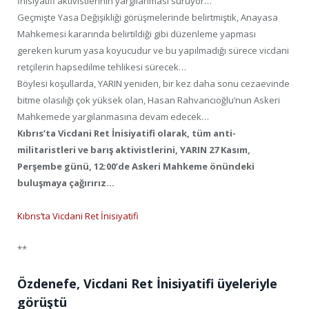
İnisiyatifi aktivistlerinin yargılanması sürüyor…
Geçmişte Yasa Değişikliği görüşmelerinde belirtmiştik, Anayasa
Mahkemesi kararında belirtildiği gibi düzenleme yapması
gereken kurum yasa koyucudur ve bu yapılmadığı sürece vicdani
retçilerin hapsedilme tehlikesi sürecek…
Böylesi koşullarda, YARIN yeniden, bir kez daha sonu cezaevinde
bitme olasılığı çok yüksek olan, Hasan Rahvancıoğlu’nun Askeri
Mahkemede yargılanmasına devam edecek…
Kıbrıs’ta Vicdani Ret İnisiyatifi olarak, tüm anti-
militaristleri ve barış aktivistlerini, YARIN 27 Kasım,
Perşembe günü, 12:00’de Askeri Mahkeme önündeki
buluşmaya çağırırız…
Kıbrıs’ta Vicdani Ret İnisiyatifi
**
Özdenefe, Vicdani Ret İnisiyatifi üyeleriyle
görüştü