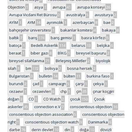
Objection
1
asya
1
avrupa
41
avrupa konseyi
26
Avrupa Vicdani Ret Bürosu
2
avustralya
5
avusturya
2
AYİM
1
AYM
14
ayrımcılık
1
azerbaycan
8
bae
2
bahçeşehir üniversitesi
1
bakanlar komitesi
4
bakaya
8
baltık
7
barış
174
barış gemisi
1
basra körfezi
5
batoça
1
Bedelli Askerlik
114
belarus
13
belçika
6
beraat
1
biber gazı
8
BİKG
1
bireysel başvuru
2
bireysel silahlanma
71
Birleşmiş Milletler
2
biyolojik
silah
1
bm
172
bolivya
2
bosna hersek
2
Bulgaristan
3
bulletin
14
bülten
11
burkina faso
1
burundi
2
çad
1
campaign
5
çarşı
1
çekya
1
cezaevi
1
cezaevleri
6
chp
1
çin
35
çınar koçgiri
doğan
3
CO
1
CO Watch
2
çocuk
150
Çocuk
askerler
45
connection e.V
7
conscientious objection
16
conscientious objection association
5
conscientious objection
right
1
conscientious objection watch
9
Danimarka
6
darbe
76
derin devlet
10
din
3
doğa
10
dövizli