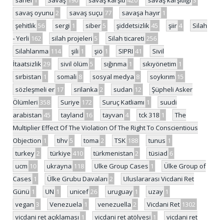
savaş oyunu
2
savaş suçu
77
savaşa hayır
1
şehitlik
56
sergi
1
siber
5
şiddetsizlik
45
şiir
4
Silah
- Yerli
162
silah projeleri
5
Silah ticareti
256
Silahlanma
114
şili
1
şiö
1
SIPRI
41
Sivil
İtaatsizlik
29
sivil ölüm
5
sığınma
1
sıkıyönetim
1
sırbistan
1
somali
8
sosyal medya
8
soykırım
15
sözleşmeli er
17
srilanka
2
sudan
12
Şüpheli Asker
Ölümleri
358
Suriye
172
Suruç Katliamı
1
suudi
arabistan
45
tayland
16
tayvan
4
tck 318
1
The
Multiplier Effect Of The Violation Of The Right To Conscientious
Objection
1
tihv
5
toma
2
TSK
188
tunus
1
turkey
2
türkiye
410
türkmenistan
2
tüsiad
6
ucm
10
ukrayna
118
Ulke Group Cases
1
Ülke Group of
Cases
1
Ülke Grubu Davaları
2
Uluslararası Vicdani Ret
Günü
1
UN
1
unicef
26
uruguay
1
uzay
1
vegan
3
Venezuela
1
venezuella
2
Vicdani Ret
1302
vicdani ret açıklaması
1
vicdani ret atölyesi
1
vicdani ret