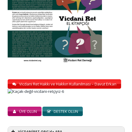
Vicdani Ret Hakkı ve Hakkın Kullanılması – Davut Erkan
ÜYE OLUN
DESTEK OLUN
VİCDANİRET.ORG'da ARA