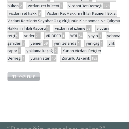
bülten
2
vicdani ret bülteni
7
Vicdani Ret Derneği
278
vicdani ret hakkı
8
Vicdani Ret Hakkının İhlali Katmerli Etkisi:
Vicdani Retçilerin Seyahat Özgürlüğünün Kısıtlanması ve Çalışma
Hakkının İhlali Raporu
1
vicdani ret izleme
53
vicdani
retçi
5
vr der
21
VR-DDER
1
WRİ
64
yayın
1
yehova
şahitleri
7
yemen
59
yeni zelanda
1
yeniçağ
1
yılık
rapor
1
yoklama kaçağı
2
Yunan Vicdani Retçiler
Derneği
1
yunanistan
40
Zorunlu Askerlik
183
YAZI EKLE