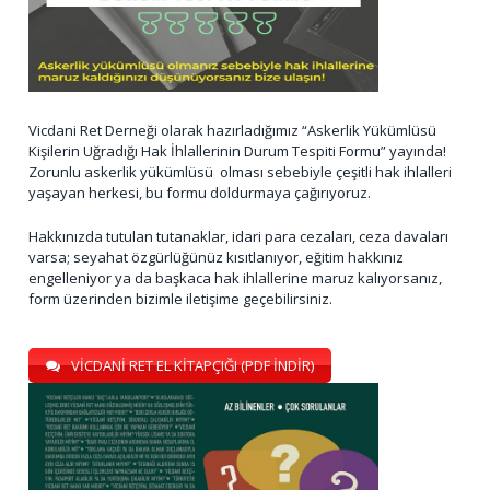
Vicdani Ret Derneği olarak hazırladığımız “Askerlik Yükümlüsü
Kişilerin Uğradığı Hak İhlallerinin Durum Tespiti Formu” yayında!
Zorunlu askerlik yükümlüsü olması sebebiyle çeşitli hak ihlalleri
yaşayan herkesi, bu formu doldurmaya çağırıyoruz.
Hakkınızda tutulan tutanaklar, idari para cezaları, ceza davaları
varsa; seyahat özgürlüğünüz kısıtlanıyor, eğitim hakkınız
engelleniyor ya da başkaca hak ihlallerine maruz kalıyorsanız,
form üzerinden bizimle iletişime geçebilirsiniz.
VİCDANİ RET EL KİTAPÇIĞI (PDF İNDİR)