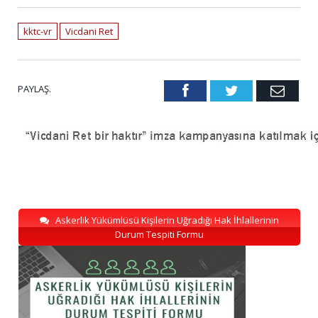
kktc-vr
Vicdani Ret
PAYLAŞ.
Facebook
Twitter
Emai
Askerlik Yükümlüsü Kişilerin Uğradığı Hak İhlallerinin
Durum Tespiti Formu