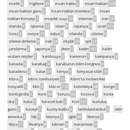
incirlik
6
İngiltere
45
insan hakkı
2
insan hakları
138
insan hakları günü
2
İnsan Hakları Komitesi
2
İnsan
Hakları Konseyi
1
insanlık suçu
10
internet
9
iran
15
irlanda
1
işkence
18
islam
5
ispanya
9
israil
231
İsveç
9
isviçre
10
italya
8
izlanda
3
izleme
4
izleme-dinleme
9
ırak
28
ırkçılık
10
ışid
53
jandarma
1
japonya
37
jitem
1
kadın
101
kadın
vicdani retçiler
2
kamboçya
2
kamerun
1
kampanya
4
kanada
9
karabağ
4
karaburun bilim kongresi
1
karadeniz
2
katar
11
kenya
1
kimyasal silah
19
Kıbrıs
1
kıbrıs cumhuriyeti
12
Kıbrıs'ta Vicdani Ret
İnisiyatifi
1
kktc
3
kktc-vr
179
kolombiya
48
kongo
1
kontrgerilla
2
kore
49
korucu
30
kosova
1
kosta
rika
1
küba
2
küresel bak
1
Kürt
317
kurtuluş
günü
2
kuveyt
2
kuzey kutbu
4
lambdaistanbul
1
latin
amerika
1
ldp
1
letonya
1
lgbti
40
liberya
1
libya
11
litvanya
6
lübnan
3
macaristan
1