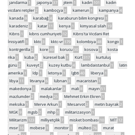
jandarma
1
japonya
37
jitem
1
kadın
101
kadın
vicdani retçiler
2
kamboçya
2
kamerun
1
kampanya
4
kanada
9
karabağ
4
karaburun bilim kongresi
1
karadeniz
2
katar
11
kenya
1
kimyasal silah
19
Kıbrıs
1
kıbrıs cumhuriyeti
12
Kıbrıs'ta Vicdani Ret
İnisiyatifi
1
kktc
3
kktc-vr
179
kolombiya
48
kongo
1
kontrgerilla
2
kore
49
korucu
30
kosova
1
kosta
rika
1
küba
2
küresel bak
1
Kürt
317
kurtuluş
günü
2
kuveyt
2
kuzey kutbu
4
lambdaistanbul
1
latin
amerika
1
ldp
1
letonya
1
lgbti
40
liberya
1
libya
11
litvanya
6
lübnan
3
macaristan
1
makedonya
1
malakanlar
3
mali
8
mayın
51
mazlumder
2
medya
25
Mehmet Erkin Ekren
1
meksika
1
Merve Arkun
1
Mesarvot
2
metin bayrak
2
MGK
9
mgsb
2
mhp
1
militarizasyon
1
Militarizm
123
milliyetçilik
7
misket bombası
10
MİT
12
mısır
16
mobese
1
monitor
1
mülteci
76
murat