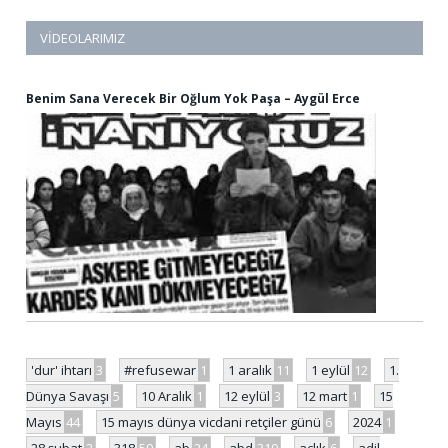
VIDEOLARIMIZ
Benim Sana Verecek Bir Oğlum Yok Paşa – Aygül Erce
'dur' ihtarı
3
#refusewar
1
1 aralık
11
1 eylül
12
1.
Dünya Savaşı
5
10 Aralık
1
12 eylül
3
12 mart
1
15
Mayıs
44
15 mayıs dünya vicdani retçiler günü
6
2024
1