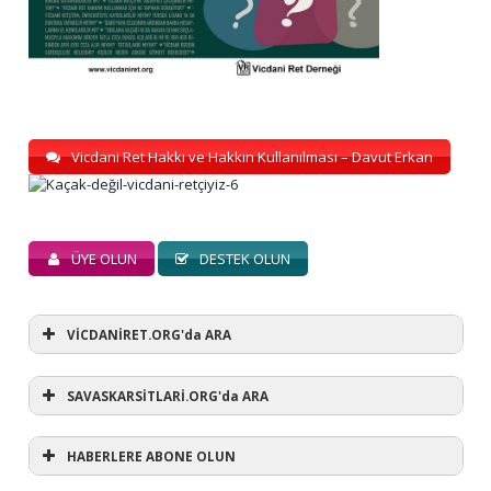
Vicdani Ret Hakkı ve Hakkın Kullanılması – Davut Erkan
ÜYE OLUN
DESTEK OLUN
VİCDANİRET.ORG'da ARA
SAVASKARSİTLARİ.ORG'da ARA
HABERLERE ABONE OLUN