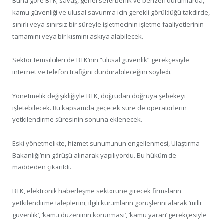
Buna göre BTK; savaş, genel seferberlik ve benzeri durumlarda,
kamu güvenliği ve ulusal savunma için gerekli görüldüğü takdirde,
sınırlı veya sınırsız bir süreyle işletmecinin işletme faaliyetlerinin
tamamını veya bir kısmını askıya alabilecek.
Sektör temsilcileri de BTK’nın “ulusal güvenlik” gerekçesiyle
internet ve telefon trafiğini durdurabileceğini söyledi.
Yönetmelik değişikliğiyle BTK, doğrudan doğruya şebekeyi
işletebilecek. Bu kapsamda geçecek süre de operatörlerin
yetkilendirme süresinin sonuna eklenecek.
Eski yönetmelikte, hizmet sunumunun engellenmesi, Ulaştırma
Bakanlığı’nın görüşü alınarak yapılıyordu. Bu hüküm de
maddeden çıkarıldı.
BTK, elektronik haberleşme sektörüne girecek firmaların
yetkilendirme taleplerini, ilgili kurumların görüşlerini alarak ‘milli
güvenlik’, ‘kamu düzeninin korunması’, ‘kamu yararı’ gerekçesiyle