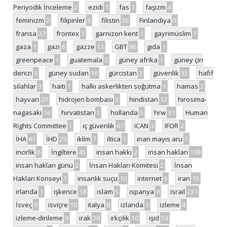
Periyodik İnceleme
2
ezidi
1
fas
1
faşizm
4
feminizm
2
filipinler
6
filistin
36
Finlandiya
9
fransa
37
frontex
1
garnizon kent
1
gayrimüslim
7
gaza
1
gazi
6
gazze
13
GBT
86
gıda
1
greenpeace
1
guatemala
2
güney afrika
1
güney çin
denizi
3
güney sudan
16
gürcistan
2
güvenlik
35
hafif
silahlar
3
haiti
1
halkı askerlikten soğutma
1
hamas
2
hayvan
20
hidrojen bombası
3
hindistan
12
hirosima-
nagasaki
16
hırvatistan
1
hollanda
5
hrw
31
Human
Rights Committee
1
iç güvenlik
67
ICAN
3
IFOR
2
İHA
41
İHD
29
iklim
7
iltica
1
inan mayıs aru
1
incirlik
6
İngiltere
45
insan hakkı
2
insan hakları
138
insan hakları günü
2
İnsan Hakları Komitesi
2
İnsan
Hakları Konseyi
1
insanlık suçu
10
internet
9
iran
15
irlanda
1
işkence
18
islam
5
ispanya
9
israil
231
İsveç
9
isviçre
10
italya
8
izlanda
3
izleme
4
izleme-dinleme
9
ırak
28
ırkçılık
10
ışid
53