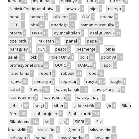
kanatlı
21
myanmar
8
namibya
1
nato
107
nazizm
1
Netiwit Chotiphatphaisal
1
newroz
1
nijer
1
nijerya
8
nobel
9
norveç
3
nükleer
113
OAC
9
obama
2
ODTÜ
1
ohal
43
ortadoğu
15
osman murat ülke
2
otorite
1
Oyak
10
oyuncak silah
4
özel güvenlik
11
özel ordu
4
Pakistan
12
panel
1
papa
12
paraguay
1
PEN
1
pesco
2
peşmerge
1
pınar
selek
18
pkk
12
Polen Ünlü
1
polis
43
polonya
10
profesyonel ordu
22
QUNO
2
RAMALC
1
rapor
5
raporlama
1
report
3
roboski
34
robot
15
rojava
39
romanya
3
röportaj
2
rusya
150
sağlık
1
sahel
1
Savaş
190
savaş karşıtı
420
savaş karşıtlığı
3
savaş oyunu
2
savaş suçu
77
savaşa hayır
1
şehitlik
56
sergi
1
siber
5
şiddetsizlik
45
şiir
4
Silah
- Yerli
162
silah projeleri
5
Silah ticareti
256
Silahlanma
114
şili
1
şiö
1
SIPRI
41
Sivil
İtaatsizlik
29
sivil ölüm
5
sığınma
1
sıkıyönetim
1
sırbistan
1
somali
8
sosyal medya
8
soykırım
15