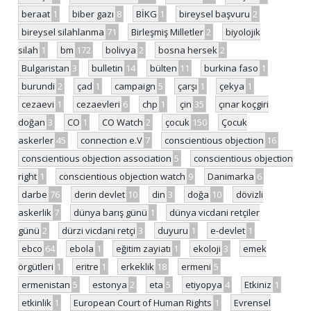
beraat
1
biber gazı
8
BİKG
1
bireysel başvuru
2
bireysel silahlanma
71
Birleşmiş Milletler
2
biyolojik
silah
1
bm
172
bolivya
2
bosna hersek
2
Bulgaristan
3
bulletin
14
bülten
11
burkina faso
1
burundi
2
çad
1
campaign
5
çarşı
1
çekya
1
cezaevi
1
cezaevleri
6
chp
1
çin
35
çınar koçgiri
doğan
3
CO
1
CO Watch
2
çocuk
150
Çocuk
askerler
45
connection e.V
7
conscientious objection
16
conscientious objection association
5
conscientious objection
right
1
conscientious objection watch
9
Danimarka
6
darbe
76
derin devlet
10
din
3
doğa
10
dövizli
askerlik
7
dünya barış günü
1
dünya vicdani retçiler
günü
2
dürzi vicdani retçi
3
duyuru
1
e-devlet
1
ebco
64
ebola
1
eğitim zayiatı
1
ekoloji
3
emek
örgütleri
1
eritre
1
erkeklik
18
ermeni
5
ermenistan
5
estonya
2
eta
5
etiyopya
4
Etkiniz
1
etkinlik
1
European Court of Human Rights
1
Evrensel