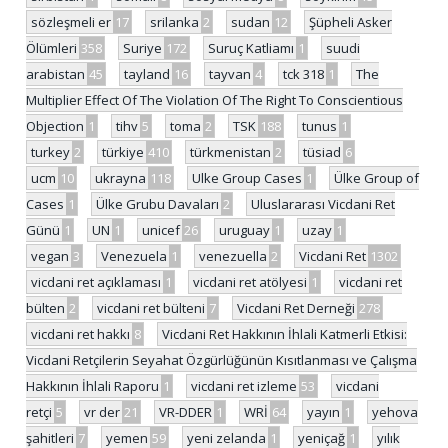
sözleşmeli er
17
srilanka
2
sudan
12
Şüpheli Asker
Ölümleri
358
Suriye
172
Suruç Katliamı
1
suudi
arabistan
45
tayland
16
tayvan
4
tck 318
1
The
Multiplier Effect Of The Violation Of The Right To Conscientious
Objection
1
tihv
5
toma
2
TSK
188
tunus
1
turkey
2
türkiye
410
türkmenistan
2
tüsiad
6
ucm
10
ukrayna
118
Ulke Group Cases
1
Ülke Group of
Cases
1
Ülke Grubu Davaları
2
Uluslararası Vicdani Ret
Günü
1
UN
1
unicef
26
uruguay
1
uzay
1
vegan
3
Venezuela
1
venezuella
2
Vicdani Ret
1302
vicdani ret açıklaması
1
vicdani ret atölyesi
1
vicdani ret
bülten
2
vicdani ret bülteni
7
Vicdani Ret Derneği
278
vicdani ret hakkı
8
Vicdani Ret Hakkının İhlali Katmerli Etkisi:
Vicdani Retçilerin Seyahat Özgürlüğünün Kısıtlanması ve Çalışma
Hakkının İhlali Raporu
1
vicdani ret izleme
53
vicdani
retçi
5
vr der
21
VR-DDER
1
WRİ
64
yayın
1
yehova
şahitleri
7
yemen
59
yeni zelanda
1
yeniçağ
1
yılık