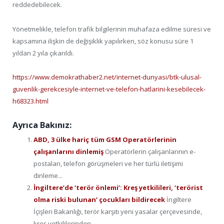
reddedebilecek.
Yönetmelikle, telefon trafik bilgilerinin muhafaza edilme süresi ve
kapsamına ilişkin de değişiklik yapılırken, söz konusu süre 1
yıldan 2 yıla çıkarıldı.
https://www.demokrathaber2.net/internet-dunyasi/btk-ulusal-
guvenlik-gerekcesiyle-internet-ve-telefon-hatlarini-kesebilecek-
h68323.html
Ayrıca Bakınız:
ABD, 3 ülke hariç tüm GSM Operatörlerinin
çalışanlarını dinlemiş
Operatörlerin çalışanlarının e-
postaları, telefon görüşmeleri ve her türlü iletişimi
dinleme...
İngiltere’de ‘terör önlemi’: Kreş yetkilileri, ‘terörist
olma riski bulunan’ çocukları bildirecek
İngiltere
İçişleri Bakanlığı, terör karşıtı yeni yasalar çerçevesinde,
kreş yetkililerinden...