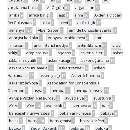
28 şubat
2
318
59
ab
24
abd
319
açlık
6
adil
yargılanma hakkı
1
Af Örgütü
61
afganistan
31
afrika
9
afrika birliği
1
agit
1
aihm
26
Akdeniz Vicdani
Ret Buluşması
6
akka
1
alevi
1
ali fikri ışık
13
almanya
128
Alper Sapan
1
amfide konuşulmayanlar
1
anarşist kadınlar
1
Anayasa Mahkemesi
4
anti-
militarizm
4
antimilitarist medya
8
antimilitarizm
97
arap
birliği
1
arap ordusu
2
arjantin
1
asker aileleri
1
asker
hakları inisiyatifi
15
asker kaçağı
31
asker uğurlama
18
askere kötü muamele
55
askeri cezaevi
4
Askeri
Harcamalar
92
askeri yargı
17
Askerlik Kanunu
1
askersiz lefkoşa
5
Association for Conscientious
Objection
1
asya
1
avrupa
41
avrupa konseyi
26
Avrupa Vicdani Ret Bürosu
2
avustralya
5
avusturya
2
AYİM
1
AYM
14
ayrımcılık
1
azerbaycan
8
bae
2
bahçeşehir üniversitesi
1
bakanlar komitesi
4
bakaya
8
baltık
7
barış
174
barış gemisi
1
basra körfezi
5
batoça
1
Bedelli Askerlik
114
belarus
13
belçika
6