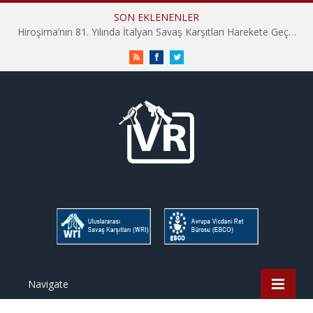
SON EKLENENLER
Hiroşima’nın 81. Yılında İtalyan Savaş Karşıtları Harekete Geçti: “Hatırlamak yeterli değil”
RSS
Facebook
Twitter
Navigate