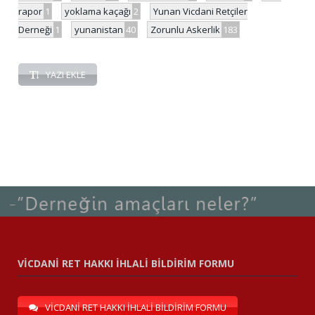
rapor
1
yoklama kaçağı
2
Yunan Vicdani Retçiler
Derneği
1
yunanistan
40
Zorunlu Askerlik
183
YAZI EKLE
VİCDANİ RET HAKKI İHLALİ BİLDİRİM FORMU
VİCDANİ RET HAKKI İHLALİ BİLDİRİM FORMU