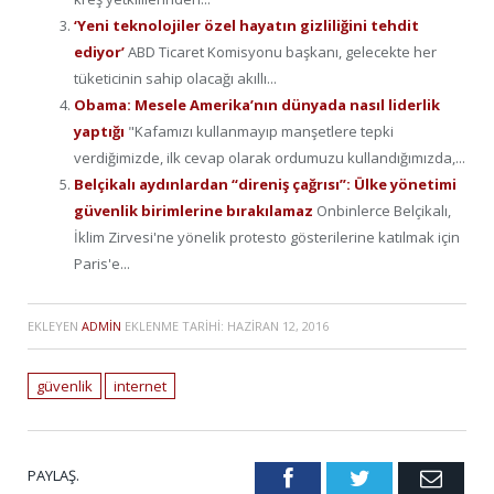
‘Yeni teknolojiler özel hayatın gizliliğini tehdit
ediyor’
ABD Ticaret Komisyonu başkanı, gelecekte her
tüketicinin sahip olacağı akıllı...
Obama: Mesele Amerika’nın dünyada nasıl liderlik
yaptığı
"Kafamızı kullanmayıp manşetlere tepki
verdiğimizde, ilk cevap olarak ordumuzu kullandığımızda,...
Belçikalı aydınlardan “direniş çağrısı”: Ülke yönetimi
güvenlik birimlerine bırakılamaz
Onbinlerce Belçikalı,
İklim Zirvesi'ne yönelik protesto gösterilerine katılmak için
Paris'e...
EKLEYEN
ADMIN
EKLENME TARIHI:
HAZIRAN 12, 2016
güvenlik
internet
PAYLAŞ.
Facebook
Twitter
Emai