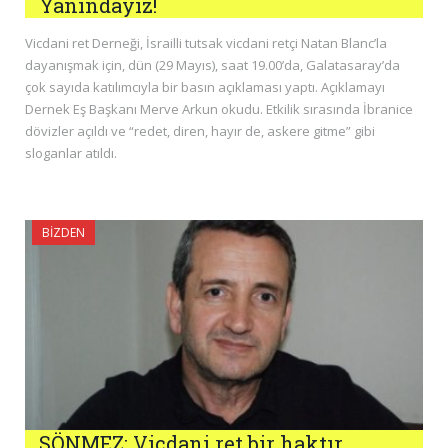
Yanındayız!
Vicdani ret Derneği, İsrailli tutsak vicdani retçi Natan Blanc’la
dayanışmak için, dün (29 Mayıs), saat 19.00’da, Galatasaray’da
çok sayıda katılımcıyla bir basın açıklaması yaptı. Açıklamayı
Dernek Eş Başkanı Merve Arkun okudu. Etkilik sırasında İbranice
dövizler açıldı ve “redet, diren, hayır de, askere gitme” gibi
sloganlar atıldı.
BIZDEN
SÖNMEZ: Vicdani ret bir haktır