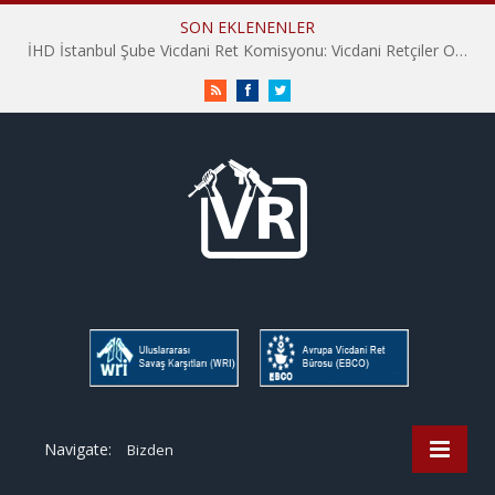
SON EKLENENLER
İHD İstanbul Şube Vicdani Ret Komisyonu: Vicdani Retçiler Olarak Destek İçin Buradayız!
RSS
Facebook
Twitter
Navigate:
Bizden