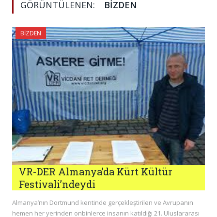
GÖRÜNTÜLENEN:
BIZDEN
BIZDEN
VR-DER Almanya’da Kürt Kültür
Festivali’ndeydi
Almanya’nın Dortmund kentinde gerçekleştirilen ve Avrupanın
hemen her yerinden onbinlerce insanın katıldığı 21. Uluslararası