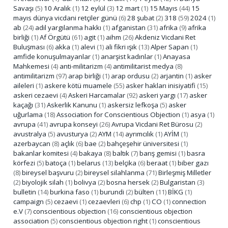
Savaşı
(5)
10 Aralık
(1)
12 eylül
(3)
12 mart
(1)
15 Mayıs
(44)
15
mayıs dünya vicdani retçiler günü
(6)
28 şubat
(2)
318
(59)
2024
(1)
ab
(24)
adil yargılanma hakkı
(1)
afganistan
(31)
afrika
(9)
afrika
birliği
(1)
Af Örgütü
(61)
agit
(1)
aihm
(26)
Akdeniz Vicdani Ret
Buluşması
(6)
akka
(1)
alevi
(1)
ali fikri ışık
(13)
Alper Sapan
(1)
amfide konuşulmayanlar
(1)
anarşist kadınlar
(1)
Anayasa
Mahkemesi
(4)
anti-militarizm
(4)
antimilitarist medya
(8)
antimilitarizm
(97)
arap birliği
(1)
arap ordusu
(2)
arjantin
(1)
asker
aileleri
(1)
askere kötü muamele
(55)
asker hakları inisiyatifi
(15)
askeri cezaevi
(4)
Askeri Harcamalar
(92)
askeri yargı
(17)
asker
kaçağı
(31)
Askerlik Kanunu
(1)
askersiz lefkoşa
(5)
asker
uğurlama
(18)
Association for Conscientious Objection
(1)
asya
(1)
avrupa
(41)
avrupa konseyi
(26)
Avrupa Vicdani Ret Bürosu
(2)
avustralya
(5)
avusturya
(2)
AYM
(14)
ayrımcılık
(1)
AYİM
(1)
azerbaycan
(8)
açlık
(6)
bae
(2)
bahçeşehir üniversitesi
(1)
bakanlar komitesi
(4)
bakaya
(8)
baltık
(7)
barış gemisi
(1)
basra
körfezi
(5)
batoça
(1)
belarus
(13)
belçika
(6)
beraat
(1)
biber gazı
(8)
bireysel başvuru
(2)
bireysel silahlanma
(71)
Birleşmiş Milletler
(2)
biyolojik silah
(1)
bolivya
(2)
bosna hersek
(2)
Bulgaristan
(3)
bulletin
(14)
burkina faso
(1)
burundi
(2)
bülten
(11)
BİKG
(1)
campaign
(5)
cezaevi
(1)
cezaevleri
(6)
chp
(1)
CO
(1)
connection
e.V
(7)
conscientious objection
(16)
conscientious objection
association
(5)
conscientious objection right
(1)
conscientious