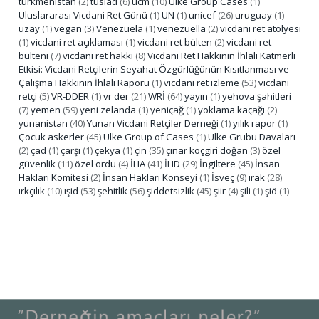
türkmenistan
(2)
tüsiad
(6)
ucm
(10)
Ulke Group Cases
(1)
Uluslararası Vicdani Ret Günü
(1)
UN
(1)
unicef
(26)
uruguay
(1)
uzay
(1)
vegan
(3)
Venezuela
(1)
venezuella
(2)
vicdani ret atölyesi
(1)
vicdani ret açıklaması
(1)
vicdani ret bülten
(2)
vicdani ret
bülteni
(7)
vicdani ret hakkı
(8)
Vicdani Ret Hakkının İhlali Katmerli
Etkisi: Vicdani Retçilerin Seyahat Özgürlüğünün Kısıtlanması ve
Çalışma Hakkının İhlali Raporu
(1)
vicdani ret izleme
(53)
vicdani
retçi
(5)
VR-DDER
(1)
vr der
(21)
WRİ
(64)
yayın
(1)
yehova şahitleri
(7)
yemen
(59)
yeni zelanda
(1)
yeniçağ
(1)
yoklama kaçağı
(2)
yunanistan
(40)
Yunan Vicdani Retçiler Derneği
(1)
yılık rapor
(1)
Çocuk askerler
(45)
Ülke Group of Cases
(1)
Ülke Grubu Davaları
(2)
çad
(1)
çarşı
(1)
çekya
(1)
çin
(35)
çınar koçgiri doğan
(3)
özel
güvenlik
(11)
özel ordu
(4)
İHA
(41)
İHD
(29)
İngiltere
(45)
İnsan
Hakları Komitesi
(2)
İnsan Hakları Konseyi
(1)
İsveç
(9)
ırak
(28)
ırkçılık
(10)
ışid
(53)
şehitlik
(56)
şiddetsizlik
(45)
şiir
(4)
şili
(1)
şiö
(1)