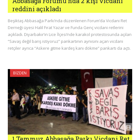
Abbasağa Forumu’nda 2 kişi vicdani
reddini açıkladı
Beşiktaş Abbasağa Parkı’nda düzenlenen Forum’da Vicdani Ret
Derneği üyesi Halil Fırat Yazar ve Funda Genç vicdani retlerini
açıkladı. Diyarbakır’ın Lice İlçesi’nde karakol protestosunda açılan
“Savaş değil barış istiyoruz” pankartının aynısını açan vicdani
retçiler ayrıca “Askere gitme kardeş kanı dökme” pankartı da açtı.
BIZDEN
1 Temmuz Abbasağa Parkı Vicdani Ret