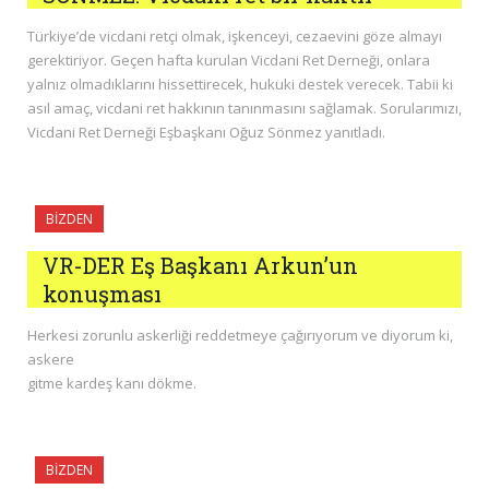
Türkiye’de vicdani retçi olmak, işkenceyi, cezaevini göze almayı
gerektiriyor. Geçen hafta kurulan Vicdani Ret Derneği, onlara
yalnız olmadıklarını hissettirecek, hukuki destek verecek. Tabii ki
asıl amaç, vicdani ret hakkının tanınmasını sağlamak. Sorularımızı,
Vicdani Ret Derneği Eşbaşkanı Oğuz Sönmez yanıtladı.
BIZDEN
VR-DER Eş Başkanı Arkun’un
konuşması
Herkesi zorunlu askerliği reddetmeye çağırıyorum ve diyorum ki,
askere
gitme kardeş kanı dökme.
BIZDEN