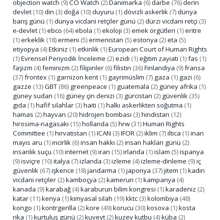
objection watch
(9)
CO Watch
(2)
Danimarka
(6)
darbe
(76)
derin
devlet
(10)
din
(3)
doğa
(10)
duyuru
(1)
dövizli askerlik
(7)
dünya
barış günü
(1)
dünya vicdani retçiler günü
(2)
dürzi vicdani retçi
(3)
e-devlet
(1)
ebco
(64)
ebola
(1)
ekoloji
(3)
emek örgütleri
(1)
eritre
(1)
erkeklik
(18)
ermeni
(5)
ermenistan
(5)
estonya
(2)
eta
(5)
etiyopya
(4)
Etkiniz
(1)
etkinlik
(1)
European Court of Human Rights
(1)
Evrensel Periyodik İnceleme
(2)
ezidi
(1)
eğitim zayiatı
(1)
fas
(1)
faşizm
(4)
feminizm
(2)
filipinler
(6)
filistin
(36)
Finlandiya
(9)
fransa
(37)
frontex
(1)
garnizon kent
(1)
gayrimüslim
(7)
gaza
(1)
gazi
(6)
gazze
(13)
GBT
(86)
greenpeace
(1)
guatemala
(2)
güney afrika
(1)
güney sudan
(16)
güney çin denizi
(3)
gürcistan
(2)
güvenlik
(35)
gıda
(1)
hafif silahlar
(3)
haiti
(1)
halkı askerlikten soğutma
(1)
hamas
(2)
hayvan
(20)
hidrojen bombası
(3)
hindistan
(12)
hirosima-nagasaki
(15)
hollanda
(5)
hrw
(31)
Human Rights
Committee
(1)
hırvatistan
(1)
ICAN
(3)
IFOR
(2)
iklim
(7)
iltica
(1)
inan
mayıs aru
(1)
incirlik
(6)
insan hakkı
(2)
insan hakları günü
(2)
insanlık suçu
(10)
internet
(9)
iran
(15)
irlanda
(1)
islam
(5)
ispanya
(9)
isviçre
(10)
italya
(7)
izlanda
(3)
izleme
(4)
izleme-dinleme
(9)
iç
güvenlik
(67)
işkence
(18)
jandarma
(1)
japonya
(37)
jitem
(1)
kadın
vicdani retçiler
(2)
kamboçya
(2)
kamerun
(1)
kampanya
(4)
kanada
(9)
karabağ
(4)
karaburun bilim kongresi
(1)
karadeniz
(2)
katar
(11)
kenya
(1)
kimyasal silah
(19)
kktc
(3)
kolombiya
(48)
kongo
(1)
kontrgerilla
(2)
kore
(49)
korucu
(30)
kosova
(1)
kosta
rika
(1)
kurtuluş günü
(2)
kuveyt
(2)
kuzey kutbu
(4)
küba
(2)