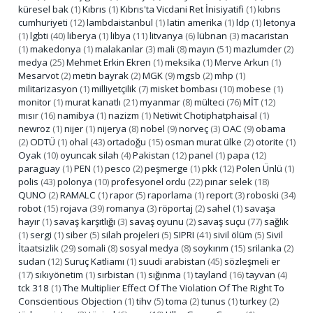
küresel bak
(1)
Kıbrıs
(1)
Kıbrıs'ta Vicdani Ret İnisiyatifi
(1)
kıbrıs
cumhuriyeti
(12)
lambdaistanbul
(1)
latin amerika
(1)
ldp
(1)
letonya
(1)
lgbti
(40)
liberya
(1)
libya
(11)
litvanya
(6)
lübnan
(3)
macaristan
(1)
makedonya
(1)
malakanlar
(3)
mali
(8)
mayın
(51)
mazlumder
(2)
medya
(25)
Mehmet Erkin Ekren
(1)
meksika
(1)
Merve Arkun
(1)
Mesarvot
(2)
metin bayrak
(2)
MGK
(9)
mgsb
(2)
mhp
(1)
militarizasyon
(1)
milliyetçilik
(7)
misket bombası
(10)
mobese
(1)
monitor
(1)
murat kanatlı
(21)
myanmar
(8)
mülteci
(76)
MİT
(12)
mısır
(16)
namibya
(1)
nazizm
(1)
Netiwit Chotiphatphaisal
(1)
newroz
(1)
nijer
(1)
nijerya
(8)
nobel
(9)
norveç
(3)
OAC
(9)
obama
(2)
ODTÜ
(1)
ohal
(43)
ortadoğu
(15)
osman murat ülke
(2)
otorite
(1)
Oyak
(10)
oyuncak silah
(4)
Pakistan
(12)
panel
(1)
papa
(12)
paraguay
(1)
PEN
(1)
pesco
(2)
peşmerge
(1)
pkk
(12)
Polen Ünlü
(1)
polis
(43)
polonya
(10)
profesyonel ordu
(22)
pınar selek
(18)
QUNO
(2)
RAMALC
(1)
rapor
(5)
raporlama
(1)
report
(3)
roboski
(34)
robot
(15)
rojava
(39)
romanya
(3)
röportaj
(2)
sahel
(1)
savaşa
hayır
(1)
savaş karşıtlığı
(3)
savaş oyunu
(2)
savaş suçu
(77)
sağlık
(1)
sergi
(1)
siber
(5)
silah projeleri
(5)
SIPRI
(41)
sivil ölüm
(5)
Sivil
İtaatsizlik
(29)
somali
(8)
sosyal medya
(8)
soykırım
(15)
srilanka
(2)
sudan
(12)
Suruç Katliamı
(1)
suudi arabistan
(45)
sözleşmeli er
(17)
sıkıyönetim
(1)
sırbistan
(1)
sığınma
(1)
tayland
(16)
tayvan
(4)
tck 318
(1)
The Multiplier Effect Of The Violation Of The Right To
Conscientious Objection
(1)
tihv
(5)
toma
(2)
tunus
(1)
turkey
(2)