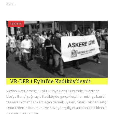
Kürt…
BIZDEN
VR-DER 1 Eylül’de Kadiköy’deydi
Vicdani Ret Derneği, 1 Eylül Dünya Barış Günü’nde, “Gezi’den
Lice’ye Barış” çağrısıyla Kadiköy’de gerçekleştirilen mitinge katıldı.
“Askere Gitme” pankartı açan dernek üyeleri, tutuklu vicdani retçi
Onur Erden’in durumunu ve savaş karşıtlığını anlatan bir bildirinin
de dağıtımını yaptılar.