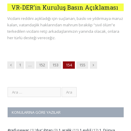
VR-DER’in Kuruluş Basın Açıklaması
Vicdani reddini açıkladığı için suçlanan, baskı ve yıldırmaya maruz
kalan, vatandaşlık haklarından mahrum bırakılıp “sivil ölüm”e
terkedilen vicdani retçi arkadaşlarımızın yanında olacak, onlara
her türlü desteği vereceğiz.
Previous
Next
1
…
152
153
154
155
KONULARINA GÖRE YAZILAR
#refusewar
(1)
'dur' ihtarı
(3)
1 aralık
(11)
1 eylül
(12)
1. Dünya