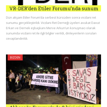
VR-DER’den Etiler Forumu’nda sunum
Dün akşam Etiler Forum’da serbest kürsüden sonra vicdani ret
sunumu gerçekleştirildi. Vicdani Ret Derneği üyeleri avukat Davut
Erkan ve Dernek eşbaşkanı Merve Arkun’un konuşmacı olarak
sunumda vicdani ret ile ilgli bilgler verildi, dinleyenlerin soruları
cevaplandırıldı.
BIZDEN