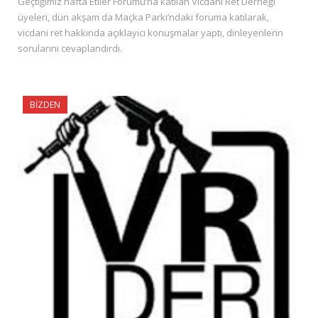
Geçtiğimiz hafta Etiler Forumu’na katılan Vicdani Ret Derneği
üyeleri, dün akşam da Maçka Parkı’ndaki foruma katılarak,
vicdani ret hakkında açıklayıcı konuşmalar yaptı, dinleyenlerin
sorularını cevaplandırdı.
BIZDEN