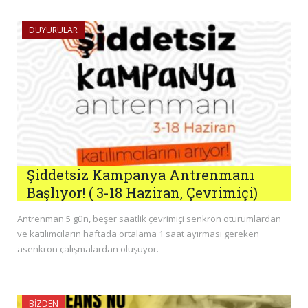
DUYURULAR
Şiddetsiz Kampanya Antrenmanı
Başlıyor! ( 3-18 Haziran, Çevrimiçi)
Antrenman 5 gün, beşer saatlik çevrimiçi senkron oturumlardan
ve katılımcıların haftada ortalama 1 saat ayırması gereken
asenkron çalışmalardan oluşuyor.
BIZDEN