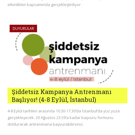
etkinlikleri kapsamında gerçekleştiriliyor .
DUYURULAR
Şiddetsiz Kampanya Antrenmanı
Başlıyor! (4-8 Eylül, İstanbul)
4-8 Eylül tarihleri arasında 10.30-17.30’da İstanbul’da yüz yüze
gerçekleşecek. 20 Ağustos 23.59’a kadar başvuru formunu
doldurarak antrenmana başvurabilirsiniz.