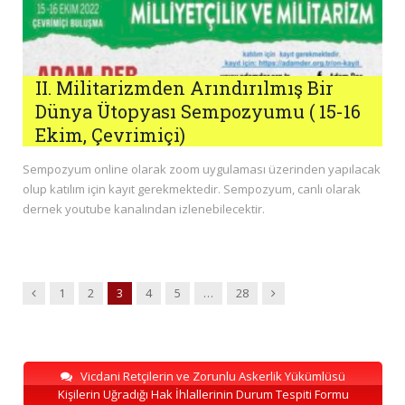
II. Militarizmden Arındırılmış Bir
Dünya Ütopyası Sempozyumu ( 15-16
Ekim, Çevrimiçi)
Sempozyum online olarak zoom uygulaması üzerinden yapılacak
olup katılım için kayıt gerekmektedir. Sempozyum, canlı olarak
dernek youtube kanalından izlenebilecektir.
Previous
Next
1
2
3
4
5
…
28
Vicdani Retçilerin ve Zorunlu Askerlik Yükümlüsü
Kişilerin Uğradığı Hak İhlallerinin Durum Tespiti Formu