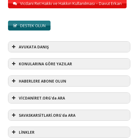
Vicdani Ret Hakkı ve Hakkın Kullanılması – Davut Erkan
DESTEK OLUN
AVUKATA DANIŞ
KONULARINA GÖRE YAZILAR
HABERLERE ABONE OLUN
KONULARINA GÖRE YAZILAR
AVUKATA DANIŞ
VİCDANİRET.ORG'da ARA
(1)
SAVASKARSİTLARİ.ORG'da ARA
#refusewar
(3)
'dur' ihtarı
(11)
1 aralık
LİNKLER
(12)
1 eylül