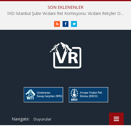
SON EKLENENLER
İHD İstanbul Şube Vicdani Ret Komisyonu: Vicdani Retçiler Olarak Destek İçin Buradayız!
RSS
Facebook
Twitter
Navigate:
Duyurular