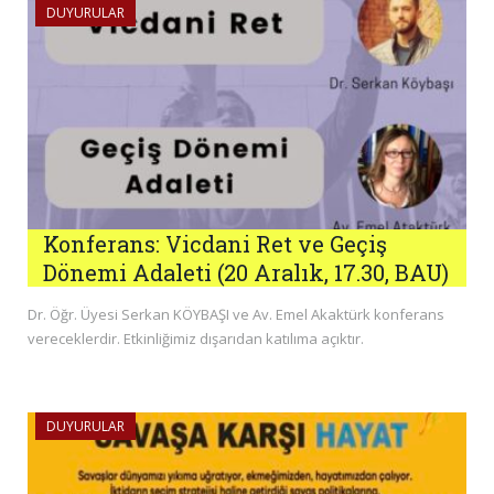
DUYURULAR
Konferans: Vicdani Ret ve Geçiş
Dönemi Adaleti (20 Aralık, 17.30, BAU)
Dr. Öğr. Üyesi Serkan KÖYBAŞI ve Av. Emel Akaktürk konferans
vereceklerdir. Etkinliğimiz dışarıdan katılıma açıktır.
DUYURULAR