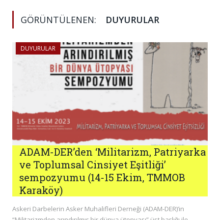
GÖRÜNTÜLENEN:
DUYURULAR
DUYURULAR
ADAM-DER’den ‘Militarizm, Patriyarka
ve Toplumsal Cinsiyet Eşitliği’
sempozyumu (14-15 Ekim, TMMOB
Karaköy)
Askeri Darbelerin Asker Muhalifleri Derneği (ADAM-DER)’in
“Militarizmden arındırılmış bir dünya ütopyası” üst başlığı ile