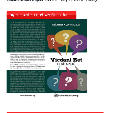
VİCDANİ RET EL KİTAPÇIĞI (PDF İNDİR)