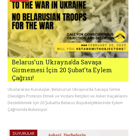
Belarus’un Ukrayna’da Savaşa
Girmemesi İçin 20 Şubat’ta Eylem
Çağrısı!
Uluslararası Kuruluşlar, Belarus’un Ukrayna’da Savaşa Girme
Olasılığını Protesto Etmek ve Vicdani Retçileri ve Asker Kaçaklarını
Desteklemek İçin 20 Şubat’ta Belarus Büyükelçiliklerinde Eylem
Çağrısında Bulunuyor.
DUYURULAR