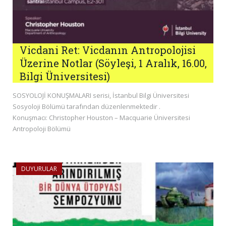
Vicdani Ret: Vicdanın Antropolojisi
Üzerine Notlar (Söyleşi, 1 Aralık, 16.00,
Bilgi Üniversitesi)
SOSYOLOJİ KONUŞMALARI serisi, İstanbul Bilgi Üniversitesi
Sosyoloji Bölümü tarafından düzenlenmektedir .
Konuşmacı: Christopher Houston – Macquarie Üniversitesi
Antropoloji Bölümü
DUYURULAR