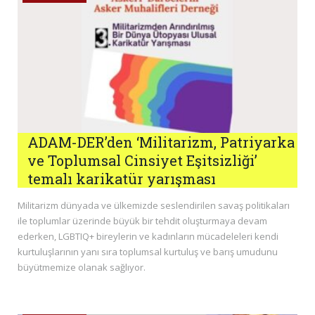
ADAM-DER’den ‘Militarizm, Patriyarka
ve Toplumsal Cinsiyet Eşitsizliği’
temalı karikatür yarışması
Militarizm dünyada ve ülkemizde seslendirilen savaş politikaları
ile toplumlar üzerinde büyük bir tehdit oluşturmaya devam
ederken, LGBTIQ+ bireylerin ve kadınların mücadeleleri kendi
kurtuluşlarının yanı sıra toplumsal kurtuluş ve barış umudunu
büyütmemize olanak sağlıyor.