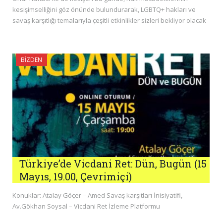
kesişimselliğini göz önünde bulundurarak, LGBTQ+ hakları ve
savaş karşıtlığı temalarıyla çeşitli etkinlikler sizleri bekliyor olacak
BIZDEN
Türkiye’de Vicdani Ret: Dün, Bugün (15
Mayıs, 19.00, Çevrimiçi)
Konuklar: Atalay Göçer – Amed Savaş karşıtları İnisiyatifi,
Av.Gökhan Soysal – Vicdani Ret İzleme Platformu