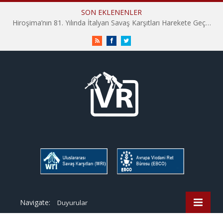
SON EKLENENLER
Hiroşima’nın 81. Yılında İtalyan Savaş Karşıtları Harekete Geçti: “Hatırlamak yeterli değil”
RSS
Facebook
Twitter
Navigate:
Duyurular