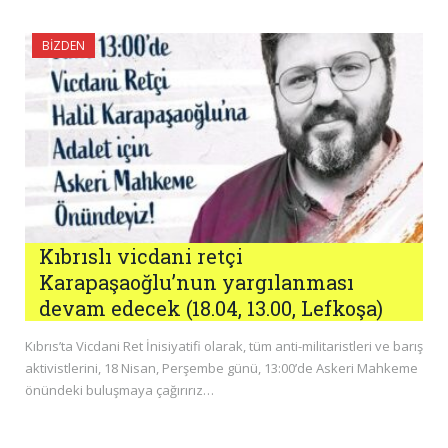
BIZDEN
Kıbrıslı vicdani retçi
Karapaşaoğlu’nun yargılanması
devam edecek (18.04, 13.00, Lefkoşa)
Kıbrıs’ta Vicdani Ret İnisiyatifi olarak, tüm anti-militaristleri ve barış
aktivistlerini, 18 Nisan, Perşembe günü, 13:00’de Askeri Mahkeme
önündeki buluşmaya çağırırız…