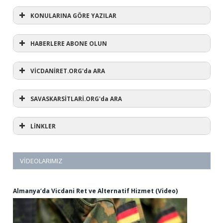
KONULARINA GÖRE YAZILAR
HABERLERE ABONE OLUN
KONULARINA GÖRE YAZILAR
AVUKATA DANIŞ
VİCDANİRET.ORG'da ARA
(1)
SAVASKARSİTLARİ.ORG'da ARA
#refusewar
(3)
'dur' ihtarı
(11)
1 aralık
LİNKLER
(12)
1 eylül
(5)
1. Dünya Savaşı
(1)
10 Aralık
(3)
12 eylül
VİDEOLARIMIZ
(1)
12 mart
(44)
15 Mayıs
(6)
15 mayıs dünya vicdani retçiler günü
Almanya’da Vicdani Ret ve Alternatif Hizmet (Video)
(2)
28 şubat
(59)
318
(1)
2024
(24)
ab