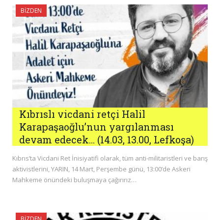
BIZDEN
Kıbrıslı vicdani retçi Halil
Karapaşaoğlu’nun yargılanması
devam edecek… (14.03, 13.00, Lefkoşa)
Kıbrıs’ta Vicdani Ret İnisiyatifi olarak, tüm anti-militaristleri ve barış
aktivistlerini, YARIN, 14 Mart, Perşembe günü, 13:00’de Askeri
Mahkeme önündeki buluşmaya çağırırız…
BIZDEN