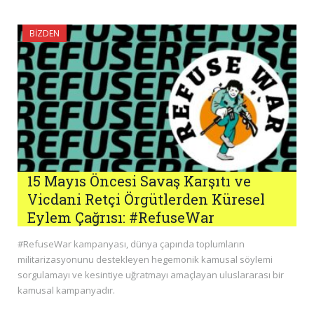
BIZDEN
15 Mayıs Öncesi Savaş Karşıtı ve
Vicdani Retçi Örgütlerden Küresel
Eylem Çağrısı: #RefuseWar
#RefuseWar kampanyası, dünya çapında toplumların
militarizasyonunu destekleyen hegemonik kamusal söylemi
sorgulamayı ve kesintiye uğratmayı amaçlayan uluslararası bir
kamusal kampanyadır.