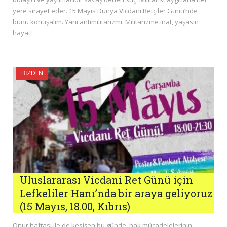
yere sirayet eder. 15 Mayıs Dünya Vicdani Retçiler Günü’nde
bunu konuşalım. Yani antimilitarizmi. Militarizme inat, yaşasın
hayat!
BIZDEN
Uluslararası Vicdani Ret Günü için
Lefkeliler Hanı’nda bir araya geliyoruz
(15 Mayıs, 18.00, Kıbrıs)
Onur haftası ile de kesişen bu günde, hak mücadelelerinin