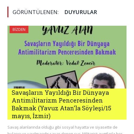
GÖRÜNTÜLENEN:
DUYURULAR
BIZDEN
Savaşların Yayıldığı Bir Dünyaya
Antimilitarizm Penceresinden
Bakmak (Yavuz Atan’la Söyleşi/15
mayıs, İzmir)
Savaş alanlarında olduğu gibi sosyal hayatta ve siyasette de
bulaşıcı ve yayılmacıdır savaş denen suç. Militarist aygıtlarla her