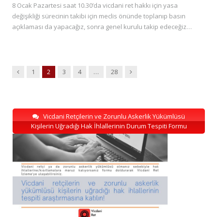
8 Ocak Pazartesi saat 10.30’da vicdani ret hakkı için yasa
değişikliği sürecinin takibi için meclis önünde toplanıp basın
açıklaması da yapacağız, sonra genel kurulu takip edeceğiz…
Previous
Next
1
2
3
4
…
28
Vicdani Retçilerin ve Zorunlu Askerlik Yükümlüsü
Kişilerin Uğradığı Hak İhlallerinin Durum Tespiti Formu