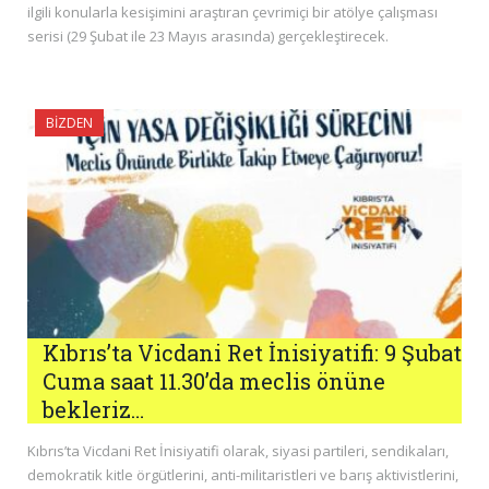
ilgili konularla kesişimini araştıran çevrimiçi bir atölye çalışması
serisi (29 Şubat ile 23 Mayıs arasında) gerçekleştirecek.
BIZDEN
Kıbrıs’ta Vicdani Ret İnisiyatifi: 9 Şubat
Cuma saat 11.30’da meclis önüne
bekleriz…
Kıbrıs’ta Vicdani Ret İnisiyatifi olarak, siyasi partileri, sendikaları,
demokratik kitle örgütlerini, anti-militaristleri ve barış aktivistlerini,