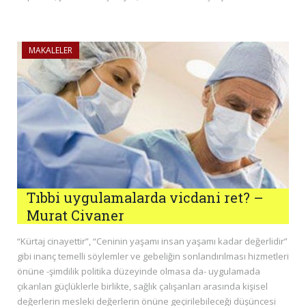
MAKALELER
Tıbbi uygulamalarda vicdani ret? –
Murat Civaner
“Kürtaj cinayettir”, “Ceninin yaşamı insan yaşamı kadar değerlidir”
gibi inanç temelli söylemler ve gebeliğin sonlandırılması hizmetleri
önüne -şimdilik politika düzeyinde olmasa da- uygulamada
çıkarılan güçlüklerle birlikte, sağlık çalışanları arasında kişisel
değerlerin mesleki değerlerin önüne geçirilebileceği düşüncesi