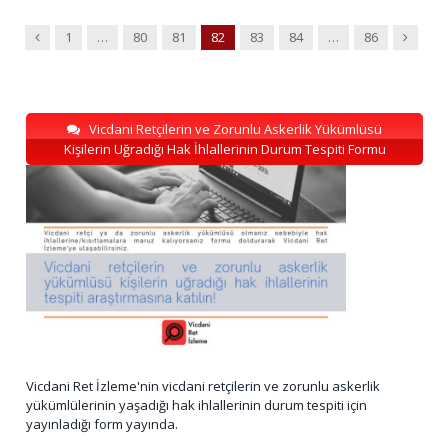
Previous
Next
1
…
80
81
82
83
84
…
86
Vicdani Retçilerin ve Zorunlu Askerlik Yükümlüsü
Kişilerin Uğradığı Hak İhlallerinin Durum Tespiti Formu
Vicdani Ret İzleme'nin vicdani retçilerin ve zorunlu askerlik
yükümlülerinin yaşadığı hak ihlallerinin durum tespiti için
yayınladığı form yayında.