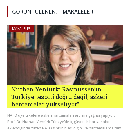
GÖRÜNTÜLENEN:
MAKALELER
MAKALELER
Nurhan Yentürk: Rasmussen’in
Türkiye tespiti doğru değil, askeri
harcamalar yükseliyor”
NATO üye ülkelere askeri harcamaları artırma çağrısı yapıyor.
Prof. Dr. Nurhan Yentürk Türkiye’de iç güvenlik harcamaları
eklendiğinde zaten NATO sınırının aşıldığını ve harcamalarda tam