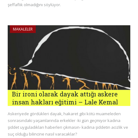
şeffaflık olmadığını söylüyor.
MAKALELER
Bir ironi olarak dayak attığı askere
insan hakları eğitimi – Lale Kemal
Askeriyede gördükleri dayak, hakaret gibi kötü muameleden
sonrasındaki yaşamlarında erkekler -ki gün geçmiyor kadına
şiddet uyguladıkları haberleri çıkmasın- kadına şiddetin acizlik ve
suç olduğu bilincine nasıl varacaklar?