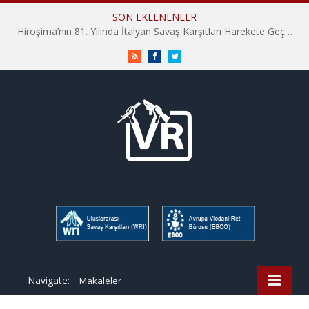
SON EKLENENLER
Hiroşima’nın 81. Yılında İtalyan Savaş Karşıtları Harekete Geçti: “Hatırlamak yeterli değil”
RSS
Facebook
Twitter
Navigate:
Makaleler