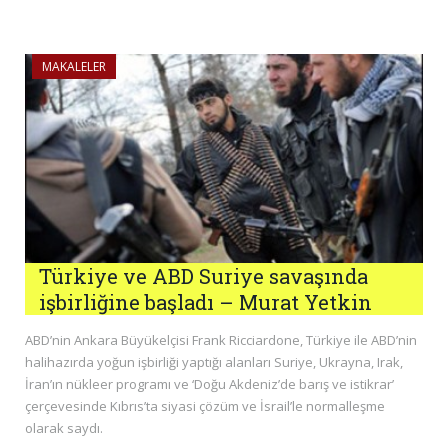
MAKALELER
Türkiye ve ABD Suriye savaşında
işbirliğine başladı – Murat Yetkin
ABD’nin Ankara Büyükelçisi Frank Ricciardone, Türkiye ile ABD’nin
halihazırda yoğun işbirliği yaptığı alanları Suriye, Ukrayna, Irak,
İran’ın nükleer programı ve ‘Doğu Akdeniz’de barış ve istikrar’
çerçevesinde Kıbrıs’ta siyasi çözüm ve İsrail’le normalleşme
olarak saydı.