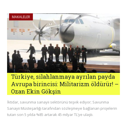
MAKALELER
Türkiye, silahlanmaya ayrılan payda
Avrupa birincisi: Militarizm öldürür! –
Ozan Ekin Gökşin
İktidar, savunma sanayii sektörünü teşvik ediyor; Savunma
Sanayii Müsteşarlığı tarafından sözleşmeye bağlanan projelerin
tutarı son 5 yılda %85 artarak 45 milyar TL’ye ulaştı.