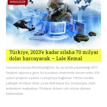
MAKALELER
Türkiye, 2023’e kadar silaha 70 milyar
dolar harcayacak – Lale Kemal
Savunma Sanayii Müsteşarlığı’nın, bu ay içinde yayımladığı 2013
faaliyet raporuna göre, bu kurumun uhdesinde devam eden 334
askerî projenin sadece sözleşmeye bağlanan 195’inin bedeli,
yaklaşık 24 milyar dolar ya da 49,8 milyar lira. Dolayısıyla, silah
tedarikinin maliyetinin 70 milyar doların çok üstüne çıkması
beklenebilir.