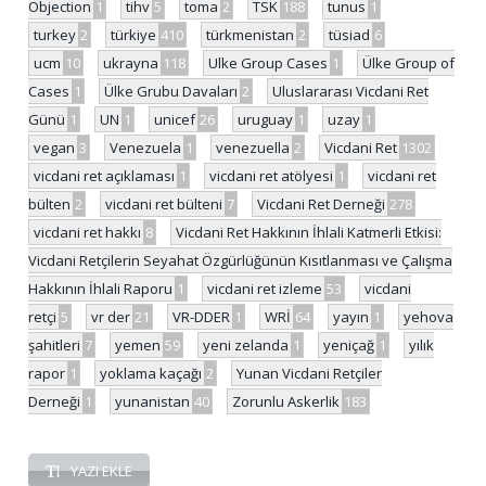
Objection
1
tihv
5
toma
2
TSK
188
tunus
1
turkey
2
türkiye
410
türkmenistan
2
tüsiad
6
ucm
10
ukrayna
118
Ulke Group Cases
1
Ülke Group of
Cases
1
Ülke Grubu Davaları
2
Uluslararası Vicdani Ret
Günü
1
UN
1
unicef
26
uruguay
1
uzay
1
vegan
3
Venezuela
1
venezuella
2
Vicdani Ret
1302
vicdani ret açıklaması
1
vicdani ret atölyesi
1
vicdani ret
bülten
2
vicdani ret bülteni
7
Vicdani Ret Derneği
278
vicdani ret hakkı
8
Vicdani Ret Hakkının İhlali Katmerli Etkisi:
Vicdani Retçilerin Seyahat Özgürlüğünün Kısıtlanması ve Çalışma
Hakkının İhlali Raporu
1
vicdani ret izleme
53
vicdani
retçi
5
vr der
21
VR-DDER
1
WRİ
64
yayın
1
yehova
şahitleri
7
yemen
59
yeni zelanda
1
yeniçağ
1
yılık
rapor
1
yoklama kaçağı
2
Yunan Vicdani Retçiler
Derneği
1
yunanistan
40
Zorunlu Askerlik
183
YAZI EKLE