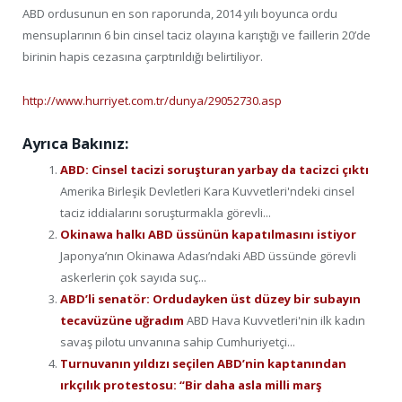
ABD ordusunun en son raporunda, 2014 yılı boyunca ordu
mensuplarının 6 bin cinsel taciz olayına karıştığı ve faillerin 20’de
birinin hapis cezasına çarptırıldığı belirtiliyor.
http://www.hurriyet.com.tr/dunya/29052730.asp
Ayrıca Bakınız:
ABD: Cinsel tacizi soruşturan yarbay da tacizci çıktı
Amerika Birleşik Devletleri Kara Kuvvetleri'ndeki cinsel
taciz iddialarını soruşturmakla görevli...
Okinawa halkı ABD üssünün kapatılmasını istiyor
Japonya’nın Okinawa Adası’ndaki ABD üssünde görevli
askerlerin çok sayıda suç...
ABD’li senatör: Ordudayken üst düzey bir subayın
tecavüzüne uğradım
ABD Hava Kuvvetleri'nin ilk kadın
savaş pilotu unvanına sahip Cumhuriyetçi...
Turnuvanın yıldızı seçilen ABD’nin kaptanından
ırkçılık protestosu: “Bir daha asla milli marş