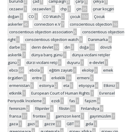
burundi
2
çad
1
campaign
5
çarşı
1
çekya
1
cezaevi
1
cezaevleri
6
chp
1
çin
35
çınar koçgiri
doğan
3
CO
1
CO Watch
2
çocuk
150
Çocuk
askerler
45
connection e.V
7
conscientious objection
16
conscientious objection association
5
conscientious objection
right
1
conscientious objection watch
9
Danimarka
6
darbe
76
derin devlet
10
din
3
doğa
10
dövizli
askerlik
7
dünya barış günü
1
dünya vicdani retçiler
günü
2
dürzi vicdani retçi
3
duyuru
1
e-devlet
1
ebco
64
ebola
1
eğitim zayiatı
1
ekoloji
3
emek
örgütleri
1
eritre
1
erkeklik
18
ermeni
5
ermenistan
5
estonya
2
eta
5
etiyopya
4
Etkiniz
1
etkinlik
1
European Court of Human Rights
1
Evrensel
Periyodik İnceleme
2
ezidi
1
fas
1
faşizm
4
feminizm
2
filipinler
6
filistin
36
Finlandiya
9
fransa
37
frontex
1
garnizon kent
1
gayrimüslim
7
gaza
1
gazi
6
gazze
13
GBT
86
gıda
1
greenpeace
1
guatemala
2
güney afrika
1
güney çin