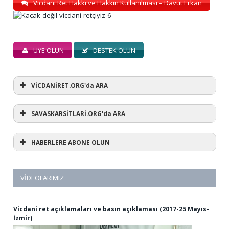
Vicdani Ret Hakkı ve Hakkın Kullanılması – Davut Erkan
ÜYE OLUN
DESTEK OLUN
VİCDANİRET.ORG'da ARA
SAVASKARSİTLARİ.ORG'da ARA
HABERLERE ABONE OLUN
VIDEOLARIMIZ
Vicdani ret açıklamaları ve basın açıklaması (2017-25 Mayıs-
İzmir)