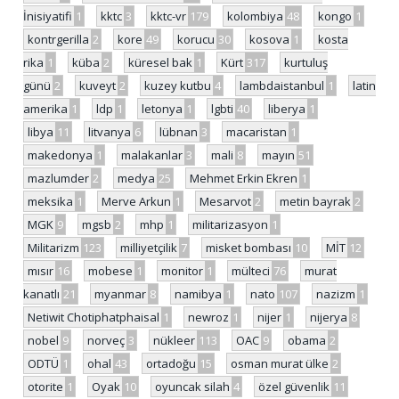
İnisiyatifi
1
kktc
3
kktc-vr
179
kolombiya
48
kongo
1
kontrgerilla
2
kore
49
korucu
30
kosova
1
kosta
rika
1
küba
2
küresel bak
1
Kürt
317
kurtuluş
günü
2
kuveyt
2
kuzey kutbu
4
lambdaistanbul
1
latin
amerika
1
ldp
1
letonya
1
lgbti
40
liberya
1
libya
11
litvanya
6
lübnan
3
macaristan
1
makedonya
1
malakanlar
3
mali
8
mayın
51
mazlumder
2
medya
25
Mehmet Erkin Ekren
1
meksika
1
Merve Arkun
1
Mesarvot
2
metin bayrak
2
MGK
9
mgsb
2
mhp
1
militarizasyon
1
Militarizm
123
milliyetçilik
7
misket bombası
10
MİT
12
mısır
16
mobese
1
monitor
1
mülteci
76
murat
kanatlı
21
myanmar
8
namibya
1
nato
107
nazizm
1
Netiwit Chotiphatphaisal
1
newroz
1
nijer
1
nijerya
8
nobel
9
norveç
3
nükleer
113
OAC
9
obama
2
ODTÜ
1
ohal
43
ortadoğu
15
osman murat ülke
2
otorite
1
Oyak
10
oyuncak silah
4
özel güvenlik
11