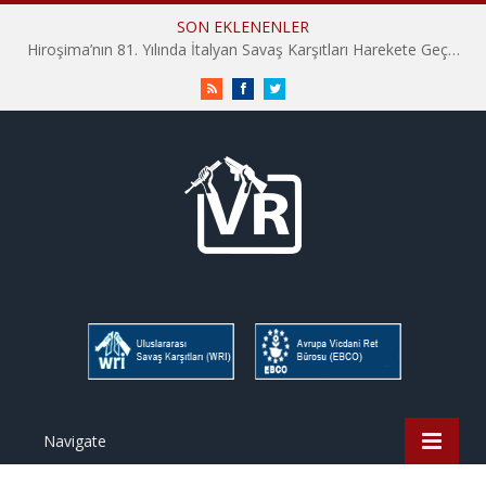
SON EKLENENLER
Hiroşima’nın 81. Yılında İtalyan Savaş Karşıtları Harekete Geçti: “Hatırlamak yeterli değil”
RSS
Facebook
Twitter
Navigate