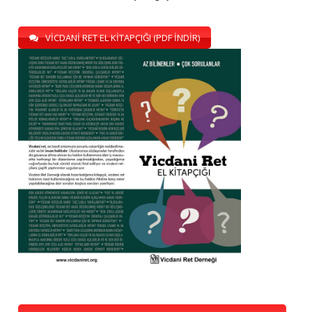
VİCDANİ RET EL KİTAPÇIĞI (PDF İNDİR)