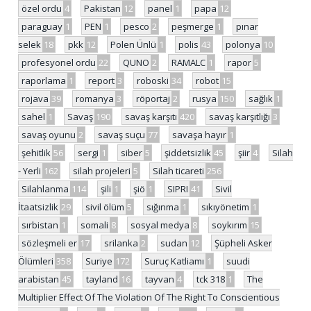
özel ordu
4
Pakistan
12
panel
1
papa
12
paraguay
1
PEN
1
pesco
2
peşmerge
1
pınar
selek
18
pkk
12
Polen Ünlü
1
polis
43
polonya
10
profesyonel ordu
22
QUNO
2
RAMALC
1
rapor
5
raporlama
1
report
3
roboski
34
robot
15
rojava
39
romanya
3
röportaj
2
rusya
150
sağlık
1
sahel
1
Savaş
190
savaş karşıtı
420
savaş karşıtlığı
3
savaş oyunu
2
savaş suçu
77
savaşa hayır
1
şehitlik
56
sergi
1
siber
5
şiddetsizlik
45
şiir
4
Silah
- Yerli
162
silah projeleri
5
Silah ticareti
256
Silahlanma
114
şili
1
şiö
1
SIPRI
41
Sivil
İtaatsizlik
29
sivil ölüm
5
sığınma
1
sıkıyönetim
1
sırbistan
1
somali
8
sosyal medya
8
soykırım
15
sözleşmeli er
17
srilanka
2
sudan
12
Şüpheli Asker
Ölümleri
358
Suriye
172
Suruç Katliamı
1
suudi
arabistan
45
tayland
16
tayvan
4
tck 318
1
The
Multiplier Effect Of The Violation Of The Right To Conscientious