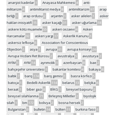
anarşist kadınlar
1
Anayasa Mahkemesi
4
anti-
militarizm
4
antimilitarist medya
8
antimilitarizm
97
arap
birliği
1
arap ordusu
2
arjantin
1
asker aileleri
1
asker
hakları inisiyatifi
15
asker kaçağı
31
asker uğurlama
18
askere kötü muamele
55
askeri cezaevi
4
Askeri
Harcamalar
92
askeri yargı
17
Askerlik Kanunu
1
askersiz lefkoşa
5
Association for Conscientious
Objection
1
asya
1
avrupa
41
avrupa konseyi
26
Avrupa Vicdani Ret Bürosu
2
avustralya
5
avusturya
2
AYİM
1
AYM
14
ayrımcılık
1
azerbaycan
8
bae
2
bahçeşehir üniversitesi
1
bakanlar komitesi
4
bakaya
8
baltık
7
barış
174
barış gemisi
1
basra körfezi
5
batoça
1
Bedelli Askerlik
114
belarus
13
belçika
6
beraat
1
biber gazı
8
BİKG
1
bireysel başvuru
2
bireysel silahlanma
71
Birleşmiş Milletler
2
biyolojik
silah
1
bm
172
bolivya
2
bosna hersek
2
Bulgaristan
3
bulletin
14
bülten
11
burkina faso
1