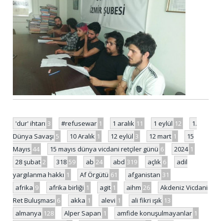
'dur' ihtarı
3
#refusewar
1
1 aralık
11
1 eylül
12
1.
Dünya Savaşı
5
10 Aralık
1
12 eylül
3
12 mart
1
15
Mayıs
44
15 mayıs dünya vicdani retçiler günü
6
2024
1
28 şubat
2
318
59
ab
24
abd
319
açlık
6
adil
yargılanma hakkı
1
Af Örgütü
61
afganistan
31
afrika
9
afrika birliği
1
agit
1
aihm
26
Akdeniz Vicdani
Ret Buluşması
6
akka
1
alevi
1
ali fikri ışık
13
almanya
128
Alper Sapan
1
amfide konuşulmayanlar
1