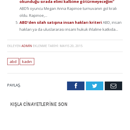
okunduğu sırada elimi kalbime götürmeyeceğim”
ABD’li oyuncu Megan Anna Rapinoe turnuvanın gol kralı
oldu. Rapinoe,...
ABD’den silah satışına insan hakları kriteri
ABD, insan
hakları ya da uluslararası insani hukuk ihlaline katkıda...
EKLEYEN
ADMIN
EKLENME TARIHI:
MAYIS 20, 2015
abd
kadın
PAYLAŞ.
Facebook
Twitter
Emai