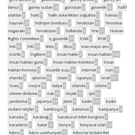
denizi
3
güney sudan
16
gürcistan
2
güvenlik
35
hafif
silahlar
3
haiti
1
halkı askerlikten soğutma
1
hamas
2
hayvan
20
hidrojen bombası
3
hindistan
12
hirosima-
nagasaki
16
hırvatistan
1
hollanda
5
hrw
31
Human
Rights Committee
1
iç güvenlik
67
ICAN
3
IFOR
2
İHA
41
İHD
29
iklim
7
iltica
1
inan mayıs aru
1
incirlik
6
İngiltere
45
insan hakkı
2
insan hakları
138
insan hakları günü
2
İnsan Hakları Komitesi
2
İnsan
Hakları Konseyi
1
insanlık suçu
10
internet
9
iran
15
irlanda
1
işkence
18
islam
5
ispanya
9
israil
231
İsveç
9
isviçre
10
italya
8
izlanda
3
izleme
4
izleme-dinleme
9
ırak
28
ırkçılık
10
ışid
53
jandarma
1
japonya
37
jitem
1
kadın
101
kadın
vicdani retçiler
2
kamboçya
2
kamerun
1
kampanya
4
kanada
9
karabağ
4
karaburun bilim kongresi
1
karadeniz
2
katar
11
kenya
1
kimyasal silah
19
Kıbrıs
1
kıbrıs cumhuriyeti
12
Kıbrıs'ta Vicdani Ret