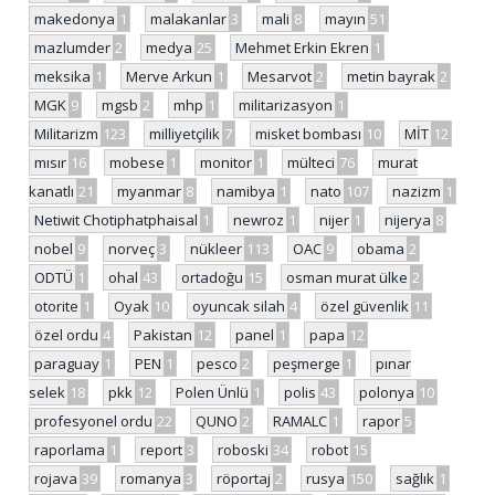
makedonya
1
malakanlar
3
mali
8
mayın
51
mazlumder
2
medya
25
Mehmet Erkin Ekren
1
meksika
1
Merve Arkun
1
Mesarvot
2
metin bayrak
2
MGK
9
mgsb
2
mhp
1
militarizasyon
1
Militarizm
123
milliyetçilik
7
misket bombası
10
MİT
12
mısır
16
mobese
1
monitor
1
mülteci
76
murat
kanatlı
21
myanmar
8
namibya
1
nato
107
nazizm
1
Netiwit Chotiphatphaisal
1
newroz
1
nijer
1
nijerya
8
nobel
9
norveç
3
nükleer
113
OAC
9
obama
2
ODTÜ
1
ohal
43
ortadoğu
15
osman murat ülke
2
otorite
1
Oyak
10
oyuncak silah
4
özel güvenlik
11
özel ordu
4
Pakistan
12
panel
1
papa
12
paraguay
1
PEN
1
pesco
2
peşmerge
1
pınar
selek
18
pkk
12
Polen Ünlü
1
polis
43
polonya
10
profesyonel ordu
22
QUNO
2
RAMALC
1
rapor
5
raporlama
1
report
3
roboski
34
robot
15
rojava
39
romanya
3
röportaj
2
rusya
150
sağlık
1