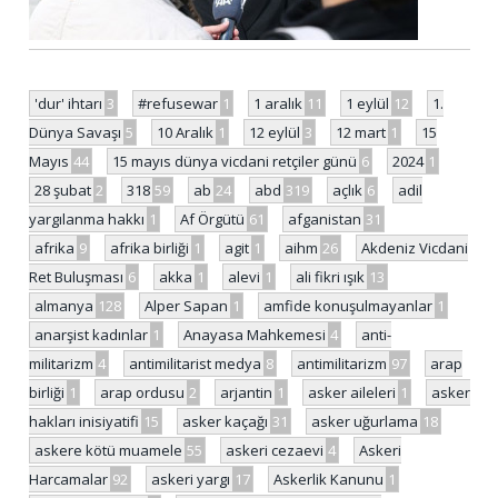
'dur' ihtarı
3
#refusewar
1
1 aralık
11
1 eylül
12
1.
Dünya Savaşı
5
10 Aralık
1
12 eylül
3
12 mart
1
15
Mayıs
44
15 mayıs dünya vicdani retçiler günü
6
2024
1
28 şubat
2
318
59
ab
24
abd
319
açlık
6
adil
yargılanma hakkı
1
Af Örgütü
61
afganistan
31
afrika
9
afrika birliği
1
agit
1
aihm
26
Akdeniz Vicdani
Ret Buluşması
6
akka
1
alevi
1
ali fikri ışık
13
almanya
128
Alper Sapan
1
amfide konuşulmayanlar
1
anarşist kadınlar
1
Anayasa Mahkemesi
4
anti-
militarizm
4
antimilitarist medya
8
antimilitarizm
97
arap
birliği
1
arap ordusu
2
arjantin
1
asker aileleri
1
asker
hakları inisiyatifi
15
asker kaçağı
31
asker uğurlama
18
askere kötü muamele
55
askeri cezaevi
4
Askeri
Harcamalar
92
askeri yargı
17
Askerlik Kanunu
1