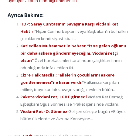
uymuyor-akpnin-birinciligi-onlenebilir/
Ayrıca Bakınız:
HDP: Saray Cuntasının Savaşına Karşı Vicdani Ret
Haktır
"Hiçbir Cumhurbaşkanı veya Başbakan’ın bu halkın
çocuklarını kendi siyasi ikbali...
Katledilen Muhammet’in babası: “İzne gelen oğlumu
bir daha askere göndermeyeceğim. Vicdani retçi
olsun”
Özel harekat timleri tarafından çalıştıkları fırının
odunluğunda infaz edilen iki...
Cizre Halk Meclisi; “ailelerin çocuklarını askere
göndermemesi”ne karar verdi
"Halkımıza karşı ilan
edilmiş topyekun bir savaşın varlığı, devletin bütün...
Pakete vicdani ret, LGBT girmedi
Vicdani Ret Derneği
Eşbaşkanı Oğuz Sönmez ise “Paket içerisinde vicdani...
Vicdani Ret -O. Sönmez
Gelişen süreçte bugün AB üyesi
bütün ülkelerde ve Avrupa Konseyine...