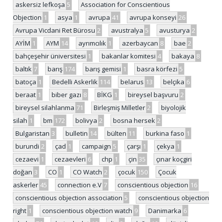
askersiz lefkoşa
5
Association for Conscientious
Objection
1
asya
1
avrupa
41
avrupa konseyi
26
Avrupa Vicdani Ret Bürosu
2
avustralya
5
avusturya
2
AYİM
1
AYM
14
ayrımcılık
1
azerbaycan
8
bae
2
bahçeşehir üniversitesi
1
bakanlar komitesi
4
bakaya
8
baltık
7
barış
174
barış gemisi
1
basra körfezi
5
batoça
1
Bedelli Askerlik
114
belarus
13
belçika
6
beraat
1
biber gazı
8
BİKG
1
bireysel başvuru
2
bireysel silahlanma
71
Birleşmiş Milletler
2
biyolojik
silah
1
bm
172
bolivya
2
bosna hersek
2
Bulgaristan
3
bulletin
14
bülten
11
burkina faso
1
burundi
2
çad
1
campaign
5
çarşı
1
çekya
1
cezaevi
1
cezaevleri
6
chp
1
çin
35
çınar koçgiri
doğan
3
CO
1
CO Watch
2
çocuk
150
Çocuk
askerler
45
connection e.V
7
conscientious objection
16
conscientious objection association
5
conscientious objection
right
1
conscientious objection watch
9
Danimarka
6