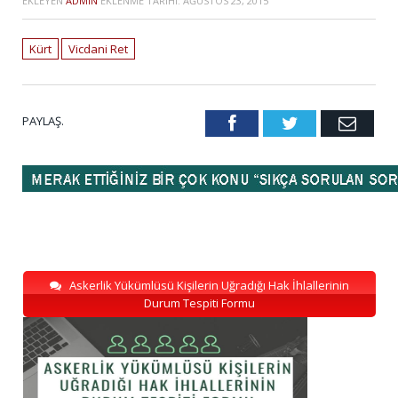
EKLEYEN
ADMIN
EKLENME TARIHI:
AĞUSTOS 23, 2015
Kürt
Vicdani Ret
PAYLAŞ.
Facebook
Twitter
Emai
Askerlik Yükümlüsü Kişilerin Uğradığı Hak İhlallerinin
Durum Tespiti Formu