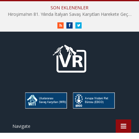
SON EKLENENLER
Hiroşima’nın 81. Yılında İtalyan Savaş Karşıtları Harekete Geçti: “Hatırlamak yeterli değil”
RSS
Facebook
Twitter
Navigate