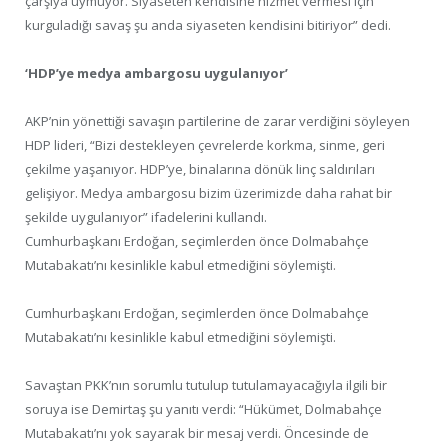
çarşıya uymuyor. Siyaseten kendisine hizmet vermesi için
kurguladığı savaş şu anda siyaseten kendisini bitiriyor” dedi.
‘HDP’ye medya ambargosu uygulanıyor’
AKP’nin yönettiği savaşın partilerine de zarar verdiğini söyleyen
HDP lideri, “Bizi destekleyen çevrelerde korkma, sinme, geri
çekilme yaşanıyor. HDP’ye, binalarına dönük linç saldırıları
gelişiyor. Medya ambargosu bizim üzerimizde daha rahat bir
şekilde uygulanıyor” ifadelerini kullandı.
Cumhurbaşkanı Erdoğan, seçimlerden önce Dolmabahçe
Mutabakatı’nı kesinlikle kabul etmediğini söylemişti.
Cumhurbaşkanı Erdoğan, seçimlerden önce Dolmabahçe
Mutabakatı’nı kesinlikle kabul etmediğini söylemişti.
Savaştan PKK’nın sorumlu tutulup tutulamayacağıyla ilgili bir
soruya ise Demirtaş şu yanıtı verdi: “Hükümet, Dolmabahçe
Mutabakatı’nı yok sayarak bir mesaj verdi. Öncesinde de