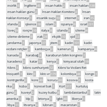
incirlik
6
İngiltere
45
insan hakkı
2
insan hakları
138
insan hakları günü
2
İnsan Hakları Komitesi
2
İnsan
Hakları Konseyi
1
insanlık suçu
10
internet
9
iran
15
irlanda
1
işkence
18
islam
5
ispanya
9
israil
231
İsveç
9
isviçre
10
italya
8
izlanda
3
izleme
4
izleme-dinleme
9
ırak
28
ırkçılık
10
ışid
53
jandarma
1
japonya
37
jitem
1
kadın
101
kadın
vicdani retçiler
2
kamboçya
2
kamerun
1
kampanya
4
kanada
9
karabağ
4
karaburun bilim kongresi
1
karadeniz
2
katar
11
kenya
1
kimyasal silah
19
Kıbrıs
1
kıbrıs cumhuriyeti
12
Kıbrıs'ta Vicdani Ret
İnisiyatifi
1
kktc
3
kktc-vr
179
kolombiya
48
kongo
1
kontrgerilla
2
kore
49
korucu
30
kosova
1
kosta
rika
1
küba
2
küresel bak
1
Kürt
317
kurtuluş
günü
2
kuveyt
2
kuzey kutbu
4
lambdaistanbul
1
latin
amerika
1
ldp
1
letonya
1
lgbti
40
liberya
1
libya
11
litvanya
6
lübnan
3
macaristan
1