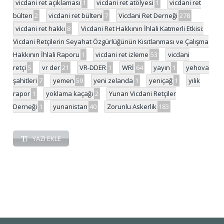
vicdani ret açıklaması
1
vicdani ret atölyesi
1
vicdani ret
bülten
2
vicdani ret bülteni
7
Vicdani Ret Derneği
278
vicdani ret hakkı
8
Vicdani Ret Hakkının İhlali Katmerli Etkisi:
Vicdani Retçilerin Seyahat Özgürlüğünün Kısıtlanması ve Çalışma
Hakkının İhlali Raporu
1
vicdani ret izleme
53
vicdani
retçi
5
vr der
21
VR-DDER
1
WRİ
64
yayın
1
yehova
şahitleri
7
yemen
59
yeni zelanda
1
yeniçağ
1
yılık
rapor
1
yoklama kaçağı
2
Yunan Vicdani Retçiler
Derneği
1
yunanistan
40
Zorunlu Askerlik
183
YAZI EKLE