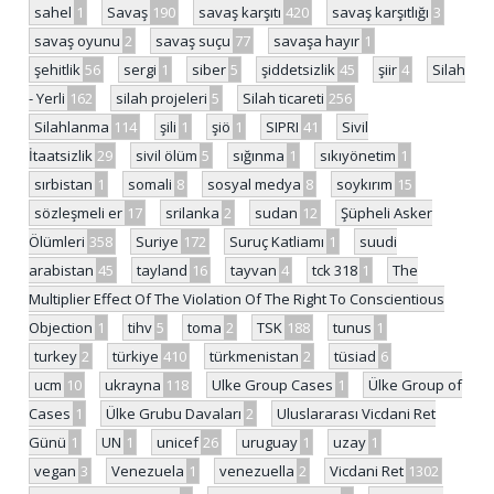
sahel
1
Savaş
190
savaş karşıtı
420
savaş karşıtlığı
3
savaş oyunu
2
savaş suçu
77
savaşa hayır
1
şehitlik
56
sergi
1
siber
5
şiddetsizlik
45
şiir
4
Silah
- Yerli
162
silah projeleri
5
Silah ticareti
256
Silahlanma
114
şili
1
şiö
1
SIPRI
41
Sivil
İtaatsizlik
29
sivil ölüm
5
sığınma
1
sıkıyönetim
1
sırbistan
1
somali
8
sosyal medya
8
soykırım
15
sözleşmeli er
17
srilanka
2
sudan
12
Şüpheli Asker
Ölümleri
358
Suriye
172
Suruç Katliamı
1
suudi
arabistan
45
tayland
16
tayvan
4
tck 318
1
The
Multiplier Effect Of The Violation Of The Right To Conscientious
Objection
1
tihv
5
toma
2
TSK
188
tunus
1
turkey
2
türkiye
410
türkmenistan
2
tüsiad
6
ucm
10
ukrayna
118
Ulke Group Cases
1
Ülke Group of
Cases
1
Ülke Grubu Davaları
2
Uluslararası Vicdani Ret
Günü
1
UN
1
unicef
26
uruguay
1
uzay
1
vegan
3
Venezuela
1
venezuella
2
Vicdani Ret
1302