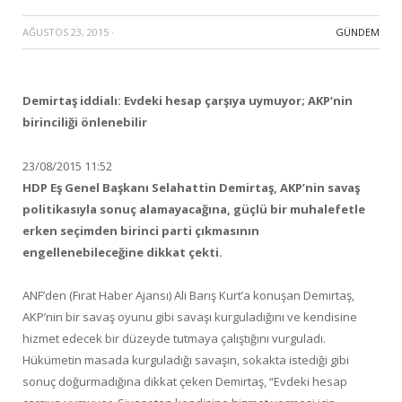
AĞUSTOS 23, 2015
·
GÜNDEM
Demirtaş iddialı: Evdeki hesap çarşıya uymuyor; AKP’nin
birinciliği önlenebilir
23/08/2015 11:52
HDP Eş Genel Başkanı Selahattin Demirtaş, AKP’nin savaş
politikasıyla sonuç alamayacağına, güçlü bir muhalefetle
erken seçimden birinci parti çıkmasının
engellenebileceğine dikkat çekti.
ANF’den (Fırat Haber Ajansı) Ali Barış Kurt’a konuşan Demirtaş,
AKP’nin bir savaş oyunu gibi savaşı kurguladığını ve kendisine
hizmet edecek bir düzeyde tutmaya çalıştığını vurguladı.
Hükümetin masada kurguladığı savaşın, sokakta istediği gibi
sonuç doğurmadığına dikkat çeken Demirtaş, “Evdeki hesap