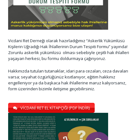
Vicdani Ret Derneği olarak hazırladığımız “Askerlik Yükümlüsü
Kişilerin Uğradığı Hak İhlallerinin Durum Tespiti Formu” yayında!
Zorunlu askerlik yükümlüsü olması sebebiyle çeşitli hak ihlalleri
yaşayan herkesi, bu formu doldurmaya çağırıyoruz.
Hakkınızda tutulan tutanaklar, idari para cezaları, ceza davaları
varsa; seyahat özgürlüğünüz kısıtlanıyor, eğitim hakkınız
engelleniyor ya da başkaca hak ihlallerine maruz kalıyorsanız,
form üzerinden bizimle iletişime geçebilirsiniz.
VİCDANİ RET EL KİTAPÇIĞI (PDF İNDİR)