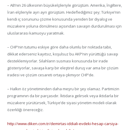
– AB’nin 26 ülkesinin büyükelçileriyle görüştüm. Amerika, İngiltere,
İran elçileriyle ayrı ayrı görüştüm. Hedeflediğimiz şey; Türkiye’nin
kendi iç sorununu çözme konusunda yeniden bir diyalog ve
müzakere yoluna dönülmesi açısından savaşın durdurulması için
uluslararası kamuoyu yaratmak.
– CHP’nin tutumu eskiye göre daha olumlu bir noktada tabii,
dikkat ederseniz kayıtsız, koşulsuz bu AKP’nin yürüttüğü savaşı
desteklemiyorlar. Silahların susması konusunda bir irade
gösteriyorlar, savaşa karşı bir eleştirel duruş var ama bir çözüm
iradesi ve çözüm cesareti ortaya çıkmıyor CHP’de.
– Halkın öz yönetiminden daha meşru bir şey olamaz. Partimizin
programının da bir parçasıdır. İktidara gelirsek veya iktidarla bir
müzakere yürütürsek, Türkiye’de siyasi yönetim modeli olarak
özerkliği önereceğiz.
http://www.diken.com.tr/demirtas-iddiali-evdeki-hesap-carsiya-