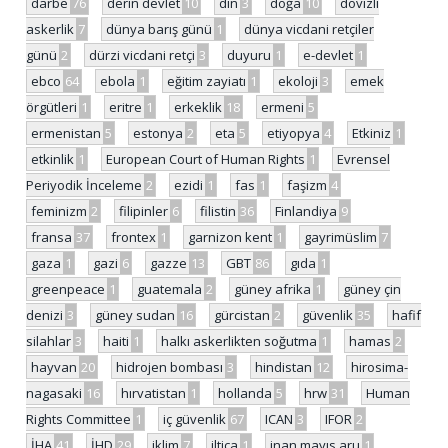
darbe
76
derin devlet
10
din
3
doğa
10
dövizli
askerlik
7
dünya barış günü
1
dünya vicdani retçiler
günü
2
dürzi vicdani retçi
3
duyuru
1
e-devlet
1
ebco
64
ebola
1
eğitim zayiatı
1
ekoloji
3
emek
örgütleri
1
eritre
1
erkeklik
18
ermeni
5
ermenistan
5
estonya
2
eta
5
etiyopya
4
Etkiniz
1
etkinlik
1
European Court of Human Rights
1
Evrensel
Periyodik İnceleme
2
ezidi
1
fas
1
faşizm
4
feminizm
2
filipinler
6
filistin
36
Finlandiya
9
fransa
37
frontex
1
garnizon kent
1
gayrimüslim
7
gaza
1
gazi
6
gazze
13
GBT
86
gıda
1
greenpeace
1
guatemala
2
güney afrika
1
güney çin
denizi
3
güney sudan
16
gürcistan
2
güvenlik
35
hafif
silahlar
3
haiti
1
halkı askerlikten soğutma
1
hamas
2
hayvan
20
hidrojen bombası
3
hindistan
12
hirosima-
nagasaki
16
hırvatistan
1
hollanda
5
hrw
31
Human
Rights Committee
1
iç güvenlik
67
ICAN
3
IFOR
2
İHA
41
İHD
29
iklim
7
iltica
1
inan mayıs aru
1