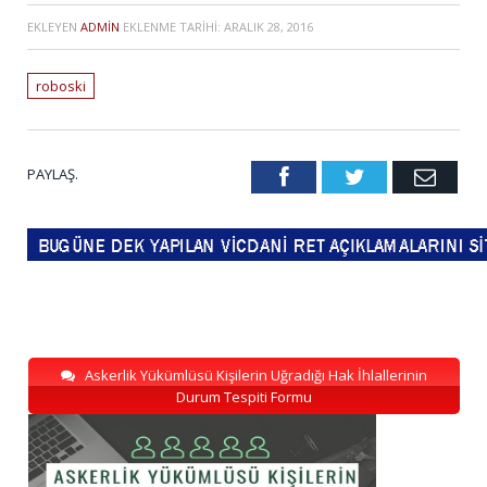
EKLEYEN
ADMIN
EKLENME TARIHI:
ARALIK 28, 2016
roboski
PAYLAŞ.
Facebook
Twitter
Emai
Askerlik Yükümlüsü Kişilerin Uğradığı Hak İhlallerinin
Durum Tespiti Formu