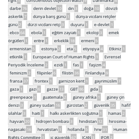
right
1
conscientious objection watch
9
Danimarka
6
darbe
76
derin devlet
10
din
3
doğa
10
dövizli
askerlik
7
dünya barış günü
1
dünya vicdani retçiler
günü
2
dürzi vicdani retçi
3
duyuru
1
e-devlet
1
ebco
64
ebola
1
eğitim zayiatı
1
ekoloji
3
emek
örgütleri
1
eritre
1
erkeklik
18
ermeni
5
ermenistan
5
estonya
2
eta
5
etiyopya
4
Etkiniz
1
etkinlik
1
European Court of Human Rights
1
Evrensel
Periyodik İnceleme
2
ezidi
1
fas
1
faşizm
4
feminizm
2
filipinler
6
filistin
36
Finlandiya
9
fransa
37
frontex
1
garnizon kent
1
gayrimüslim
7
gaza
1
gazi
6
gazze
13
GBT
86
gıda
1
greenpeace
1
guatemala
2
güney afrika
1
güney çin
denizi
3
güney sudan
16
gürcistan
2
güvenlik
35
hafif
silahlar
3
haiti
1
halkı askerlikten soğutma
1
hamas
2
hayvan
20
hidrojen bombası
3
hindistan
12
hirosima-
nagasaki
16
hırvatistan
1
hollanda
5
hrw
31
Human
Rights Committee
1
iç güvenlik
67
ICAN
3
IFOR
2