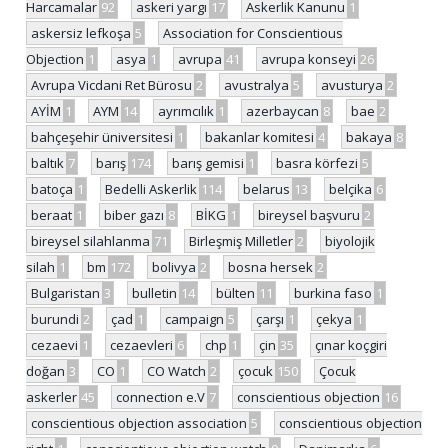
Harcamalar
92
askeri yargı
17
Askerlik Kanunu
1
askersiz lefkoşa
5
Association for Conscientious
Objection
1
asya
1
avrupa
41
avrupa konseyi
26
Avrupa Vicdani Ret Bürosu
2
avustralya
5
avusturya
2
AYİM
1
AYM
14
ayrımcılık
1
azerbaycan
8
bae
2
bahçeşehir üniversitesi
1
bakanlar komitesi
4
bakaya
8
baltık
7
barış
174
barış gemisi
1
basra körfezi
5
batoça
1
Bedelli Askerlik
114
belarus
13
belçika
6
beraat
1
biber gazı
8
BİKG
1
bireysel başvuru
2
bireysel silahlanma
71
Birleşmiş Milletler
2
biyolojik
silah
1
bm
172
bolivya
2
bosna hersek
2
Bulgaristan
3
bulletin
14
bülten
11
burkina faso
1
burundi
2
çad
1
campaign
5
çarşı
1
çekya
1
cezaevi
1
cezaevleri
6
chp
1
çin
35
çınar koçgiri
doğan
3
CO
1
CO Watch
2
çocuk
150
Çocuk
askerler
45
connection e.V
7
conscientious objection
16
conscientious objection association
5
conscientious objection