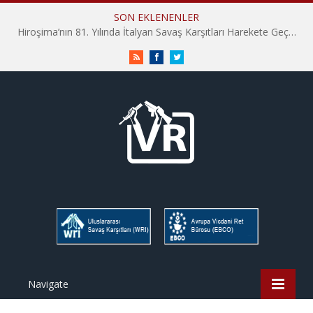
SON EKLENENLER
Hiroşima’nın 81. Yılında İtalyan Savaş Karşıtları Harekete Geçti: “Hatırlamak yeterli değil”
RSS
Facebook
Twitter
Navigate