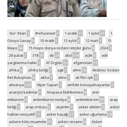
'dur' ihtarı
3
#refusewar
1
1 aralık
11
1 eylül
12
1.
Dünya Savaşı
5
10 Aralık
1
12 eylül
3
12 mart
1
15
Mayıs
44
15 mayıs dünya vicdani retçiler günü
6
2024
1
28 şubat
2
318
59
ab
24
abd
319
açlık
6
adil
yargılanma hakkı
1
Af Örgütü
61
afganistan
31
afrika
9
afrika birliği
1
agit
1
aihm
26
Akdeniz Vicdani
Ret Buluşması
6
akka
1
alevi
1
ali fikri ışık
13
almanya
128
Alper Sapan
1
amfide konuşulmayanlar
1
anarşist kadınlar
1
Anayasa Mahkemesi
4
anti-
militarizm
4
antimilitarist medya
8
antimilitarizm
97
arap
birliği
1
arap ordusu
2
arjantin
1
asker aileleri
1
asker
hakları inisiyatifi
15
asker kaçağı
31
asker uğurlama
18
askere kötü muamele
55
askeri cezaevi
4
Askeri