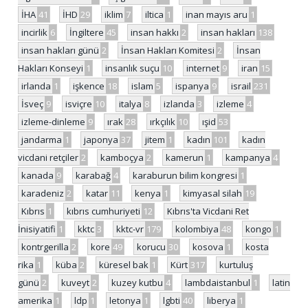
İHA
41
İHD
29
iklim
7
iltica
1
inan mayıs aru
1
incirlik
6
İngiltere
45
insan hakkı
2
insan hakları
138
insan hakları günü
2
İnsan Hakları Komitesi
2
İnsan
Hakları Konseyi
1
insanlık suçu
10
internet
9
iran
15
irlanda
1
işkence
18
islam
5
ispanya
9
israil
231
İsveç
9
isviçre
10
italya
8
izlanda
3
izleme
4
izleme-dinleme
9
ırak
28
ırkçılık
10
ışid
53
jandarma
1
japonya
37
jitem
1
kadın
101
kadın
vicdani retçiler
2
kamboçya
2
kamerun
1
kampanya
4
kanada
9
karabağ
4
karaburun bilim kongresi
1
karadeniz
2
katar
11
kenya
1
kimyasal silah
19
Kıbrıs
1
kıbrıs cumhuriyeti
12
Kıbrıs'ta Vicdani Ret
İnisiyatifi
1
kktc
3
kktc-vr
179
kolombiya
48
kongo
1
kontrgerilla
2
kore
49
korucu
30
kosova
1
kosta
rika
1
küba
2
küresel bak
1
Kürt
317
kurtuluş
günü
2
kuveyt
2
kuzey kutbu
4
lambdaistanbul
1
latin
amerika
1
ldp
1
letonya
1
lgbti
40
liberya
1