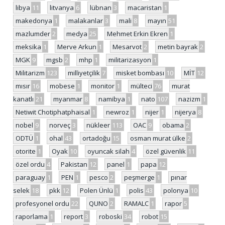
libya
11
litvanya
6
lübnan
3
macaristan
1
makedonya
1
malakanlar
3
mali
8
mayın
51
mazlumder
2
medya
25
Mehmet Erkin Ekren
1
meksika
1
Merve Arkun
1
Mesarvot
2
metin bayrak
2
MGK
9
mgsb
2
mhp
1
militarizasyon
1
Militarizm
123
milliyetçilik
7
misket bombası
10
MİT
12
mısır
16
mobese
1
monitor
1
mülteci
76
murat
kanatlı
21
myanmar
8
namibya
1
nato
107
nazizm
1
Netiwit Chotiphatphaisal
1
newroz
1
nijer
1
nijerya
8
nobel
9
norveç
3
nükleer
113
OAC
9
obama
2
ODTÜ
1
ohal
43
ortadoğu
15
osman murat ülke
2
otorite
1
Oyak
10
oyuncak silah
4
özel güvenlik
11
özel ordu
4
Pakistan
12
panel
1
papa
12
paraguay
1
PEN
1
pesco
2
peşmerge
1
pınar
selek
18
pkk
12
Polen Ünlü
1
polis
43
polonya
10
profesyonel ordu
22
QUNO
2
RAMALC
1
rapor
5
raporlama
1
report
3
roboski
34
robot
15