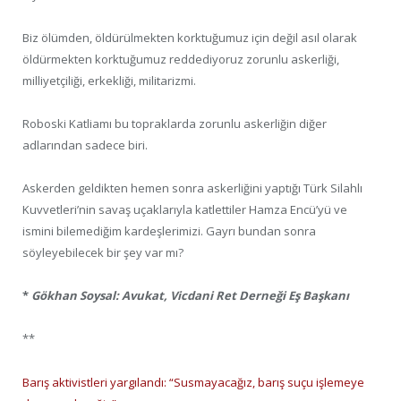
Biz ölümden, öldürülmekten korktuğumuz için değil asıl olarak
öldürmekten korktuğumuz reddediyoruz zorunlu askerliği,
milliyetçiliği, erkekliği, militarizmi.
Roboski Katliamı bu topraklarda zorunlu askerliğin diğer
adlarından sadece biri.
Askerden geldikten hemen sonra askerliğini yaptığı Türk Silahlı
Kuvvetleri’nin savaş uçaklarıyla katlettiler Hamza Encü’yü ve
ismini bilemediğim kardeşlerimizi. Gayrı bundan sonra
söyleyebilecek bir şey var mı?
*
Gökhan Soysal: Avukat, Vicdani Ret Derneği Eş Başkanı
**
Barış aktivistleri yargılandı: “Susmayacağız, barış suçu işlemeye