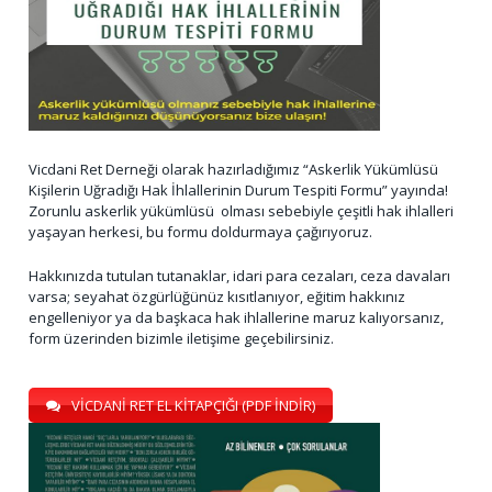
Vicdani Ret Derneği olarak hazırladığımız “Askerlik Yükümlüsü
Kişilerin Uğradığı Hak İhlallerinin Durum Tespiti Formu” yayında!
Zorunlu askerlik yükümlüsü olması sebebiyle çeşitli hak ihlalleri
yaşayan herkesi, bu formu doldurmaya çağırıyoruz.
Hakkınızda tutulan tutanaklar, idari para cezaları, ceza davaları
varsa; seyahat özgürlüğünüz kısıtlanıyor, eğitim hakkınız
engelleniyor ya da başkaca hak ihlallerine maruz kalıyorsanız,
form üzerinden bizimle iletişime geçebilirsiniz.
VİCDANİ RET EL KİTAPÇIĞI (PDF İNDİR)