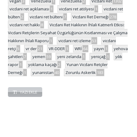
vegan
3
Venezuela
1
venezuella
2
Vicdani Ret
1302
vicdani ret açıklaması
1
vicdani ret atölyesi
1
vicdani ret
bülten
2
vicdani ret bülteni
7
Vicdani Ret Derneği
278
vicdani ret hakkı
8
Vicdani Ret Hakkının İhlali Katmerli Etkisi:
Vicdani Retçilerin Seyahat Özgürlüğünün Kısıtlanması ve Çalışma
Hakkının İhlali Raporu
1
vicdani ret izleme
53
vicdani
retçi
5
vr der
21
VR-DDER
1
WRİ
64
yayın
1
yehova
şahitleri
7
yemen
59
yeni zelanda
1
yeniçağ
1
yılık
rapor
1
yoklama kaçağı
2
Yunan Vicdani Retçiler
Derneği
1
yunanistan
40
Zorunlu Askerlik
183
YAZI EKLE