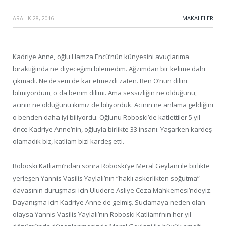
ARALIK 28, 2016
·
MAKALELER
Kadriye Anne, oğlu Hamza Encü’nün künyesini avuçlarıma
bıraktığında ne diyeceğimi bilemedim. Ağzımdan bir kelime dahi
çıkmadı. Ne desem de kar etmezdi zaten. Ben O’nun dilini
bilmiyordum, o da benim dilimi. Ama sessizliğin ne olduğunu,
acının ne olduğunu ikimiz de biliyorduk. Acının ne anlama geldiğini
o benden daha iyi biliyordu. Oğlunu Roboski’de katlettiler 5 yıl
önce Kadriye Anne’nin, oğluyla birlikte 33 insanı. Yaşarken kardeş
olamadık biz, katliam bizi kardeş etti.
Roboski Katliamı’ndan sonra Roboski’ye Meral Geylani ile birlikte
yerleşen Yannis Vasilis Yaylalı’nın “haklı askerlikten soğutma”
davasının duruşması için Uludere Asliye Ceza Mahkemesi’ndeyiz.
Dayanışma için Kadriye Anne de gelmiş. Suçlamaya neden olan
olaysa Yannis Vasilis Yaylalı’nın Roboski Katliamı’nın her yıl