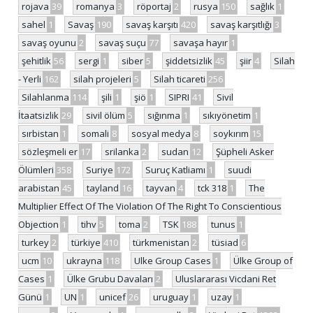
rojava
39
romanya
3
röportaj
2
rusya
150
sağlık
1
sahel
1
Savaş
190
savaş karşıtı
420
savaş karşıtlığı
3
savaş oyunu
2
savaş suçu
77
savaşa hayır
1
şehitlik
56
sergi
1
siber
5
şiddetsizlik
45
şiir
4
Silah
- Yerli
162
silah projeleri
5
Silah ticareti
256
Silahlanma
114
şili
1
şiö
1
SIPRI
41
Sivil
İtaatsizlik
29
sivil ölüm
5
sığınma
1
sıkıyönetim
1
sırbistan
1
somali
8
sosyal medya
8
soykırım
15
sözleşmeli er
17
srilanka
2
sudan
12
Şüpheli Asker
Ölümleri
358
Suriye
172
Suruç Katliamı
1
suudi
arabistan
45
tayland
16
tayvan
4
tck 318
1
The
Multiplier Effect Of The Violation Of The Right To Conscientious
Objection
1
tihv
5
toma
2
TSK
188
tunus
1
turkey
2
türkiye
410
türkmenistan
2
tüsiad
6
ucm
10
ukrayna
118
Ulke Group Cases
1
Ülke Group of
Cases
1
Ülke Grubu Davaları
2
Uluslararası Vicdani Ret
Günü
1
UN
1
unicef
26
uruguay
1
uzay
1