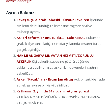
devam edeceğiz”
Ayrıca Bakınız:
Savaş suçu olarak Roboski – Öznur Sevdiren
İçlerinde
sivillerin de bulunduğu bilinmesine rağmen sivil ve
muharip ayrımı...
Askerî reformlar unutuldu… – Lale KEMAL
Hükümet,
çıraklık diye tanımladığı ilk iktidar yıllarında cesaret bulup,
gerçekleştirdiği...
HAK MI ANGARYA MI: VATAN HİZMETİ/ZORUNLU
ASKERLİK
Kişi askerlik şubesine götürüldüğünde
yoklaması yapılmamışsa askerlik muayeneleri yaptırılır,
askerliğe...
Asker “Kaçak”ları – Ercan Jan Aktaş
Açık bir şekilde ifade
etmek gerekirse bir kişiyi belirli bir...
Katliamın 2. yılında 34 vicdani retçi arıyoruz!
KATLİAMIN 2. YIL DÖNÜMÜNDE ROBOSKİ’DE 34 CANIMIZA
KARŞIN 34 VİCDANİ...