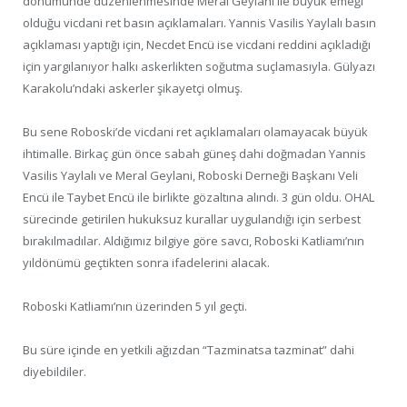
dönümünde düzenlenmesinde Meral Geylani ile büyük emeği
olduğu vicdani ret basın açıklamaları. Yannis Vasilis Yaylalı basın
açıklaması yaptığı için, Necdet Encü ise vicdani reddini açıkladığı
için yargılanıyor halkı askerlikten soğutma suçlamasıyla. Gülyazı
Karakolu’ndaki askerler şikayetçi olmuş.
Bu sene Roboski’de vicdani ret açıklamaları olamayacak büyük
ihtimalle. Birkaç gün önce sabah güneş dahi doğmadan Yannis
Vasilis Yaylalı ve Meral Geylani, Roboski Derneği Başkanı Veli
Encü ile Taybet Encü ile birlikte gözaltına alındı. 3 gün oldu. OHAL
sürecinde getirilen hukuksuz kurallar uygulandığı için serbest
bırakılmadılar. Aldığımız bilgiye göre savcı, Roboski Katliamı’nın
yıldönümü geçtikten sonra ifadelerini alacak.
Roboski Katliamı’nın üzerinden 5 yıl geçti.
Bu süre içinde en yetkili ağızdan “Tazminatsa tazminat” dahi
diyebildiler.