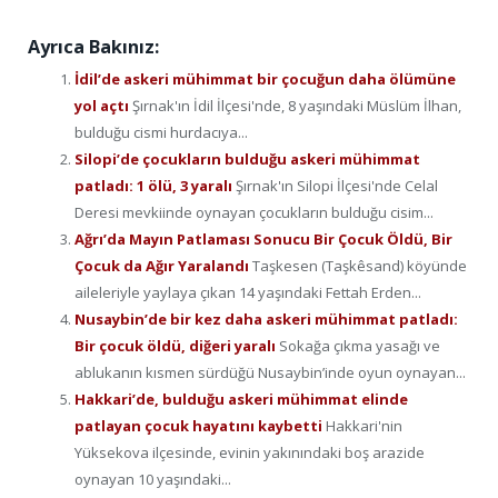
Ayrıca Bakınız:
İdil’de askeri mühimmat bir çocuğun daha ölümüne
yol açtı
Şırnak'ın İdil İlçesi'nde, 8 yaşındaki Müslüm İlhan,
bulduğu cismi hurdacıya...
Silopi’de çocukların bulduğu askeri mühimmat
patladı: 1 ölü, 3 yaralı
Şırnak'ın Silopi İlçesi'nde Celal
Deresi mevkiinde oynayan çocukların bulduğu cisim...
Ağrı’da Mayın Patlaması Sonucu Bir Çocuk Öldü, Bir
Çocuk da Ağır Yaralandı
Taşkesen (Taşkêsand) köyünde
aileleriyle yaylaya çıkan 14 yaşındaki Fettah Erden...
Nusaybin’de bir kez daha askeri mühimmat patladı:
Bir çocuk öldü, diğeri yaralı
Sokağa çıkma yasağı ve
ablukanın kısmen sürdüğü Nusaybin’inde oyun oynayan...
Hakkari’de, bulduğu askeri mühimmat elinde
patlayan çocuk hayatını kaybetti
Hakkari'nin
Yüksekova ilçesinde, evinin yakınındaki boş arazide
oynayan 10 yaşındaki...