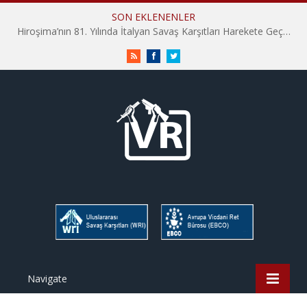
SON EKLENENLER
Hiroşima’nın 81. Yılında İtalyan Savaş Karşıtları Harekete Geçti: “Hatırlamak yeterli değil”
RSS
Facebook
Twitter
Navigate