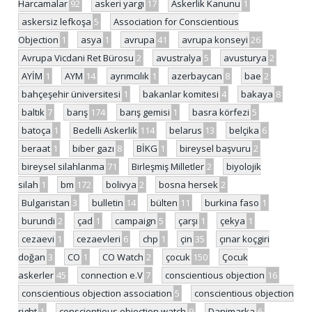
Harcamalar
92
askeri yargı
17
Askerlik Kanunu
1
askersiz lefkoşa
5
Association for Conscientious
Objection
1
asya
1
avrupa
41
avrupa konseyi
26
Avrupa Vicdani Ret Bürosu
2
avustralya
5
avusturya
2
AYİM
1
AYM
14
ayrımcılık
1
azerbaycan
8
bae
2
bahçeşehir üniversitesi
1
bakanlar komitesi
4
bakaya
8
baltık
7
barış
174
barış gemisi
1
basra körfezi
5
batoça
1
Bedelli Askerlik
114
belarus
13
belçika
6
beraat
1
biber gazı
8
BİKG
1
bireysel başvuru
2
bireysel silahlanma
71
Birleşmiş Milletler
2
biyolojik
silah
1
bm
172
bolivya
2
bosna hersek
2
Bulgaristan
3
bulletin
14
bülten
11
burkina faso
1
burundi
2
çad
1
campaign
5
çarşı
1
çekya
1
cezaevi
1
cezaevleri
6
chp
1
çin
35
çınar koçgiri
doğan
3
CO
1
CO Watch
2
çocuk
150
Çocuk
askerler
45
connection e.V
7
conscientious objection
16
conscientious objection association
5
conscientious objection
right
1
conscientious objection watch
9
Danimarka
6