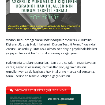
Vicdani Ret Derneği olarak hazırladığımız “Askerlik Yükümlüsü
Kişilerin Uğradığı Hak İhlallerinin Durum Tespiti Formu” yayında!
Zorunlu askerlik yükümlüsü olması sebebiyle çeşitli hak ihlalleri
yaşayan herkesi, bu formu doldurmaya çağırıyoruz.
Hakkınızda tutulan tutanaklar, idari para cezaları, ceza davaları
varsa; seyahat özgürlüğünüz kısıtlanıyor, eğitim hakkınız
engelleniyor ya da başkaca hak ihlallerine maruz kalıyorsanız,
form üzerinden bizimle iletişime geçebilirsiniz.
VİCDANİ RET EL KİTAPÇIĞI (PDF İNDİR)