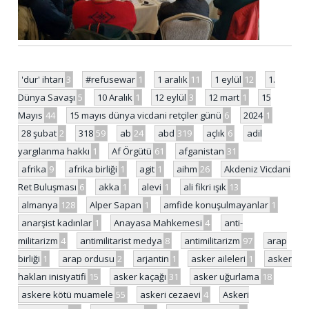
'dur' ihtarı
3
#refusewar
1
1 aralık
11
1 eylül
12
1.
Dünya Savaşı
5
10 Aralık
1
12 eylül
3
12 mart
1
15
Mayıs
44
15 mayıs dünya vicdani retçiler günü
6
2024
1
28 şubat
2
318
59
ab
24
abd
319
açlık
6
adil
yargılanma hakkı
1
Af Örgütü
61
afganistan
31
afrika
9
afrika birliği
1
agit
1
aihm
26
Akdeniz Vicdani
Ret Buluşması
6
akka
1
alevi
1
ali fikri ışık
13
almanya
128
Alper Sapan
1
amfide konuşulmayanlar
1
anarşist kadınlar
1
Anayasa Mahkemesi
4
anti-
militarizm
4
antimilitarist medya
8
antimilitarizm
97
arap
birliği
1
arap ordusu
2
arjantin
1
asker aileleri
1
asker
hakları inisiyatifi
15
asker kaçağı
31
asker uğurlama
18
askere kötü muamele
55
askeri cezaevi
4
Askeri