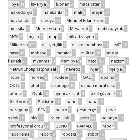
libya
11
litvanya
6
lübnan
3
macaristan
1
makedonya
1
malakanlar
3
mali
8
mayın
51
mazlumder
2
medya
25
Mehmet Erkin Ekren
1
meksika
1
Merve Arkun
1
Mesarvot
2
metin bayrak
2
MGK
9
mgsb
2
mhp
1
militarizasyon
1
Militarizm
123
milliyetçilik
7
misket bombası
10
MİT
12
mısır
16
mobese
1
monitor
1
mülteci
76
murat
kanatlı
21
myanmar
8
namibya
1
nato
107
nazizm
1
Netiwit Chotiphatphaisal
1
newroz
1
nijer
1
nijerya
8
nobel
9
norveç
3
nükleer
113
OAC
9
obama
2
ODTÜ
1
ohal
43
ortadoğu
15
osman murat ülke
2
otorite
1
Oyak
10
oyuncak silah
4
özel güvenlik
11
özel ordu
4
Pakistan
12
panel
1
papa
12
paraguay
1
PEN
1
pesco
2
peşmerge
1
pınar
selek
18
pkk
12
Polen Ünlü
1
polis
43
polonya
10
profesyonel ordu
22
QUNO
2
RAMALC
1
rapor
5
raporlama
1
report
3
roboski
34
robot
15