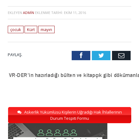
EKLEYEN
ADMIN
EKLENME TARIHI:
EKIM 11, 2016
çocuk
Kürt
mayın
PAYLAŞ.
Facebook
Twitter
Emai
Askerlik Yükümlüsü Kişilerin Uğradığı Hak İhlallerinin
Durum Tespiti Formu