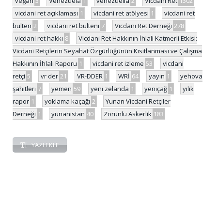
vegan
3
Venezuela
1
venezuella
2
Vicdani Ret
1302
vicdani ret açıklaması
1
vicdani ret atölyesi
1
vicdani ret
bülten
2
vicdani ret bülteni
7
Vicdani Ret Derneği
278
vicdani ret hakkı
8
Vicdani Ret Hakkının İhlali Katmerli Etkisi:
Vicdani Retçilerin Seyahat Özgürlüğünün Kısıtlanması ve Çalışma
Hakkının İhlali Raporu
1
vicdani ret izleme
53
vicdani
retçi
5
vr der
21
VR-DDER
1
WRİ
64
yayın
1
yehova
şahitleri
7
yemen
59
yeni zelanda
1
yeniçağ
1
yılık
rapor
1
yoklama kaçağı
2
Yunan Vicdani Retçiler
Derneği
1
yunanistan
40
Zorunlu Askerlik
183
YAZI EKLE