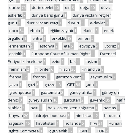
darbe
76
derin devlet
10
din
3
doğa
10
dövizli
askerlik
7
dünya barış günü
1
dünya vicdani retçiler
günü
2
dürzi vicdani retçi
3
duyuru
1
e-devlet
1
ebco
64
ebola
1
eğitim zayiatı
1
ekoloji
3
emek
örgütleri
1
eritre
1
erkeklik
18
ermeni
5
ermenistan
5
estonya
2
eta
5
etiyopya
4
Etkiniz
1
etkinlik
1
European Court of Human Rights
1
Evrensel
Periyodik İnceleme
2
ezidi
1
fas
1
faşizm
4
feminizm
2
filipinler
6
filistin
36
Finlandiya
9
fransa
37
frontex
1
garnizon kent
1
gayrimüslim
7
gaza
1
gazi
6
gazze
13
GBT
86
gıda
1
greenpeace
1
guatemala
2
güney afrika
1
güney çin
denizi
3
güney sudan
16
gürcistan
2
güvenlik
35
hafif
silahlar
3
haiti
1
halkı askerlikten soğutma
1
hamas
2
hayvan
20
hidrojen bombası
3
hindistan
12
hirosima-
nagasaki
16
hırvatistan
1
hollanda
5
hrw
31
Human
Rights Committee
1
iç güvenlik
67
ICAN
3
IFOR
2