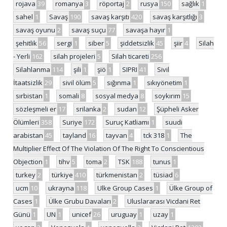
rojava
39
romanya
3
röportaj
2
rusya
150
sağlık
1
sahel
1
Savaş
190
savaş karşıtı
420
savaş karşıtlığı
3
savaş oyunu
2
savaş suçu
77
savaşa hayır
1
şehitlik
56
sergi
1
siber
5
şiddetsizlik
45
şiir
4
Silah
- Yerli
162
silah projeleri
5
Silah ticareti
256
Silahlanma
114
şili
1
şiö
1
SIPRI
41
Sivil
İtaatsizlik
29
sivil ölüm
5
sığınma
1
sıkıyönetim
1
sırbistan
1
somali
8
sosyal medya
8
soykırım
15
sözleşmeli er
17
srilanka
2
sudan
12
Şüpheli Asker
Ölümleri
358
Suriye
172
Suruç Katliamı
1
suudi
arabistan
45
tayland
16
tayvan
4
tck 318
1
The
Multiplier Effect Of The Violation Of The Right To Conscientious
Objection
1
tihv
5
toma
2
TSK
188
tunus
1
turkey
2
türkiye
410
türkmenistan
2
tüsiad
6
ucm
10
ukrayna
118
Ulke Group Cases
1
Ülke Group of
Cases
1
Ülke Grubu Davaları
2
Uluslararası Vicdani Ret
Günü
1
UN
1
unicef
26
uruguay
1
uzay
1