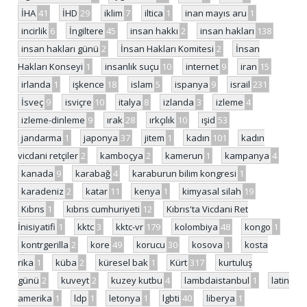
İHA
41
İHD
29
iklim
7
iltica
1
inan mayıs aru
1
incirlik
6
İngiltere
45
insan hakkı
2
insan hakları
138
insan hakları günü
2
İnsan Hakları Komitesi
2
İnsan
Hakları Konseyi
1
insanlık suçu
10
internet
9
iran
15
irlanda
1
işkence
18
islam
5
ispanya
9
israil
231
İsveç
9
isviçre
10
italya
8
izlanda
3
izleme
4
izleme-dinleme
9
ırak
28
ırkçılık
10
ışid
53
jandarma
1
japonya
37
jitem
1
kadın
101
kadın
vicdani retçiler
2
kamboçya
2
kamerun
1
kampanya
4
kanada
9
karabağ
4
karaburun bilim kongresi
1
karadeniz
2
katar
11
kenya
1
kimyasal silah
19
Kıbrıs
1
kıbrıs cumhuriyeti
12
Kıbrıs'ta Vicdani Ret
İnisiyatifi
1
kktc
3
kktc-vr
179
kolombiya
48
kongo
1
kontrgerilla
2
kore
49
korucu
30
kosova
1
kosta
rika
1
küba
2
küresel bak
1
Kürt
317
kurtuluş
günü
2
kuveyt
2
kuzey kutbu
4
lambdaistanbul
1
latin
amerika
1
ldp
1
letonya
1
lgbti
40
liberya
1