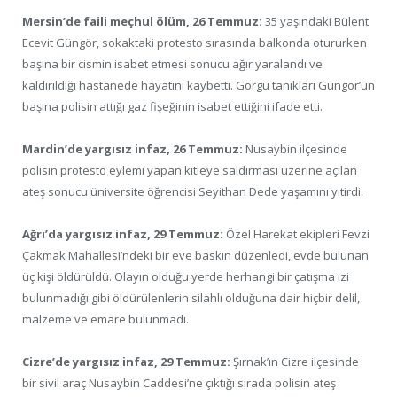
Mersin’de faili meçhul ölüm, 26 Temmuz:
35 yaşındaki Bülent
Ecevit Güngör, sokaktaki protesto sırasında balkonda otururken
başına bir cismin isabet etmesi sonucu ağır yaralandı ve
kaldırıldığı hastanede hayatını kaybetti. Görgü tanıkları Güngör’ün
başına polisin attığı gaz fişeğinin isabet ettiğini ifade etti.
Mardin’de yargısız infaz, 26 Temmuz:
Nusaybin ilçesinde
polisin protesto eylemi yapan kitleye saldırması üzerine açılan
ateş sonucu üniversite öğrencisi Seyithan Dede yaşamını yitirdi.
Ağrı’da yargısız infaz, 29 Temmuz:
Özel Harekat ekipleri Fevzi
Çakmak Mahallesi’ndeki bir eve baskın düzenledi, evde bulunan
üç kişi öldürüldü. Olayın olduğu yerde herhangi bir çatışma izi
bulunmadığı gibi öldürülenlerin silahlı olduğuna dair hiçbir delil,
malzeme ve emare bulunmadı.
Cizre’de yargısız infaz, 29 Temmuz:
Şırnak’ın Cizre ilçesinde
bir sivil araç Nusaybin Caddesi’ne çıktığı sırada polisin ateş