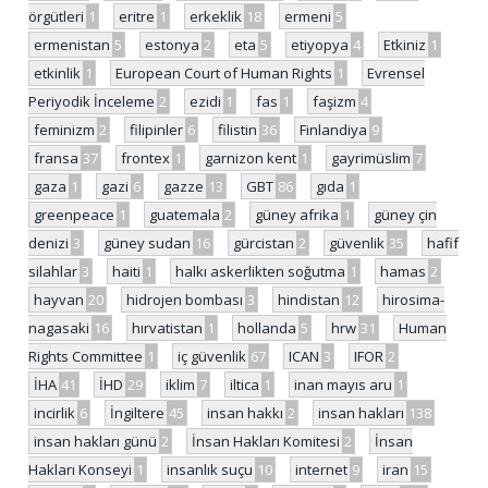
örgütleri
1
eritre
1
erkeklik
18
ermeni
5
ermenistan
5
estonya
2
eta
5
etiyopya
4
Etkiniz
1
etkinlik
1
European Court of Human Rights
1
Evrensel
Periyodik İnceleme
2
ezidi
1
fas
1
faşizm
4
feminizm
2
filipinler
6
filistin
36
Finlandiya
9
fransa
37
frontex
1
garnizon kent
1
gayrimüslim
7
gaza
1
gazi
6
gazze
13
GBT
86
gıda
1
greenpeace
1
guatemala
2
güney afrika
1
güney çin
denizi
3
güney sudan
16
gürcistan
2
güvenlik
35
hafif
silahlar
3
haiti
1
halkı askerlikten soğutma
1
hamas
2
hayvan
20
hidrojen bombası
3
hindistan
12
hirosima-
nagasaki
16
hırvatistan
1
hollanda
5
hrw
31
Human
Rights Committee
1
iç güvenlik
67
ICAN
3
IFOR
2
İHA
41
İHD
29
iklim
7
iltica
1
inan mayıs aru
1
incirlik
6
İngiltere
45
insan hakkı
2
insan hakları
138
insan hakları günü
2
İnsan Hakları Komitesi
2
İnsan
Hakları Konseyi
1
insanlık suçu
10
internet
9
iran
15