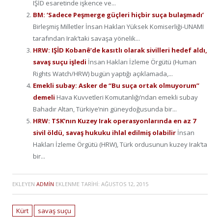
IŞİD esaretinde işkence ve...
BM: ‘Sadece Peşmerge güçleri hiçbir suça bulaşmadı’
Birleşmiş Milletler İnsan Hakları Yüksek Komiserliği-UNAMI
tarafından Irak’taki savaşa yönelik...
HRW: IŞİD Kobanê’de kasıtlı olarak sivilleri hedef aldı,
savaş suçu işledi
İnsan Hakları İzleme Örgütü (Human
Rights Watch/HRW) bugün yaptığı açıklamada,...
Emekli subay: Asker de “Bu suça ortak olmuyorum”
demeli
Hava Kuvvetleri Komutanlığı’ndan emekli subay
Bahadır Altan, Türkiye’nin güneydoğusunda bir...
HRW: TSK’nın Kuzey Irak operasyonlarında en az 7
sivil öldü, savaş hukuku ihlal edilmiş olabilir
İnsan
Hakları İzleme Örgütü (HRW), Türk ordusunun kuzey Irak’ta
bir...
EKLEYEN
ADMIN
EKLENME TARIHI:
AĞUSTOS 12, 2015
Kürt
savaş suçu