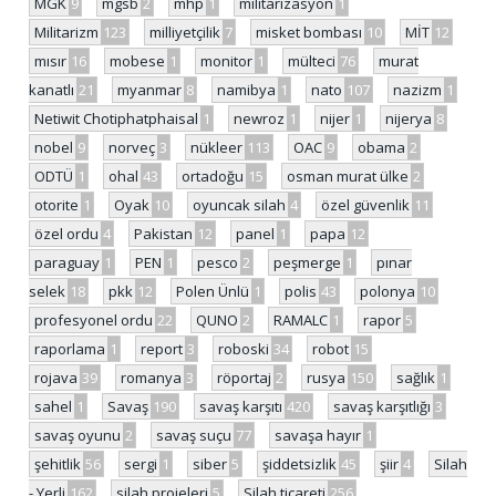
MGK
9
mgsb
2
mhp
1
militarizasyon
1
Militarizm
123
milliyetçilik
7
misket bombası
10
MİT
12
mısır
16
mobese
1
monitor
1
mülteci
76
murat
kanatlı
21
myanmar
8
namibya
1
nato
107
nazizm
1
Netiwit Chotiphatphaisal
1
newroz
1
nijer
1
nijerya
8
nobel
9
norveç
3
nükleer
113
OAC
9
obama
2
ODTÜ
1
ohal
43
ortadoğu
15
osman murat ülke
2
otorite
1
Oyak
10
oyuncak silah
4
özel güvenlik
11
özel ordu
4
Pakistan
12
panel
1
papa
12
paraguay
1
PEN
1
pesco
2
peşmerge
1
pınar
selek
18
pkk
12
Polen Ünlü
1
polis
43
polonya
10
profesyonel ordu
22
QUNO
2
RAMALC
1
rapor
5
raporlama
1
report
3
roboski
34
robot
15
rojava
39
romanya
3
röportaj
2
rusya
150
sağlık
1
sahel
1
Savaş
190
savaş karşıtı
420
savaş karşıtlığı
3
savaş oyunu
2
savaş suçu
77
savaşa hayır
1
şehitlik
56
sergi
1
siber
5
şiddetsizlik
45
şiir
4
Silah
- Yerli
162
silah projeleri
5
Silah ticareti
256