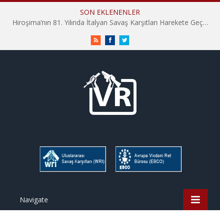
SON EKLENENLER
Hiroşima’nın 81. Yılında İtalyan Savaş Karşıtları Harekete Geçti: “Hatırlamak yeterli değil”
RSS
Facebook
Twitter
Navigate