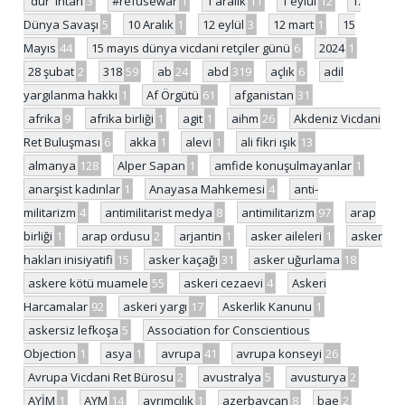
'dur' ihtarı
3
#refusewar
1
1 aralık
11
1 eylül
12
1.
Dünya Savaşı
5
10 Aralık
1
12 eylül
3
12 mart
1
15
Mayıs
44
15 mayıs dünya vicdani retçiler günü
6
2024
1
28 şubat
2
318
59
ab
24
abd
319
açlık
6
adil
yargılanma hakkı
1
Af Örgütü
61
afganistan
31
afrika
9
afrika birliği
1
agit
1
aihm
26
Akdeniz Vicdani
Ret Buluşması
6
akka
1
alevi
1
ali fikri ışık
13
almanya
128
Alper Sapan
1
amfide konuşulmayanlar
1
anarşist kadınlar
1
Anayasa Mahkemesi
4
anti-
militarizm
4
antimilitarist medya
8
antimilitarizm
97
arap
birliği
1
arap ordusu
2
arjantin
1
asker aileleri
1
asker
hakları inisiyatifi
15
asker kaçağı
31
asker uğurlama
18
askere kötü muamele
55
askeri cezaevi
4
Askeri
Harcamalar
92
askeri yargı
17
Askerlik Kanunu
1
askersiz lefkoşa
5
Association for Conscientious
Objection
1
asya
1
avrupa
41
avrupa konseyi
26
Avrupa Vicdani Ret Bürosu
2
avustralya
5
avusturya
2
AYİM
1
AYM
14
ayrımcılık
1
azerbaycan
8
bae
2