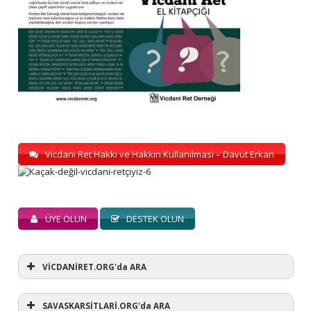
Vicdani Ret Hakkı ve Hakkın Kullanılması – Davut Erkan
ÜYE OLUN
DESTEK OLUN
VİCDANİRET.ORG'da ARA
SAVASKARSİTLARİ.ORG'da ARA