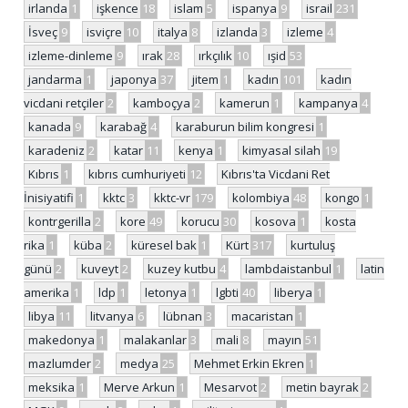
irlanda
1
işkence
18
islam
5
ispanya
9
israil
231
İsveç
9
isviçre
10
italya
8
izlanda
3
izleme
4
izleme-dinleme
9
ırak
28
ırkçılık
10
ışid
53
jandarma
1
japonya
37
jitem
1
kadın
101
kadın
vicdani retçiler
2
kamboçya
2
kamerun
1
kampanya
4
kanada
9
karabağ
4
karaburun bilim kongresi
1
karadeniz
2
katar
11
kenya
1
kimyasal silah
19
Kıbrıs
1
kıbrıs cumhuriyeti
12
Kıbrıs'ta Vicdani Ret
İnisiyatifi
1
kktc
3
kktc-vr
179
kolombiya
48
kongo
1
kontrgerilla
2
kore
49
korucu
30
kosova
1
kosta
rika
1
küba
2
küresel bak
1
Kürt
317
kurtuluş
günü
2
kuveyt
2
kuzey kutbu
4
lambdaistanbul
1
latin
amerika
1
ldp
1
letonya
1
lgbti
40
liberya
1
libya
11
litvanya
6
lübnan
3
macaristan
1
makedonya
1
malakanlar
3
mali
8
mayın
51
mazlumder
2
medya
25
Mehmet Erkin Ekren
1
meksika
1
Merve Arkun
1
Mesarvot
2
metin bayrak
2