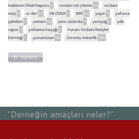
Hakkının İhlali Raporu
1
vicdani ret izleme
53
vicdani
retçi
5
vr der
21
VR-DDER
1
WRİ
64
yayın
1
yehova
şahitleri
7
yemen
59
yeni zelanda
1
yeniçağ
1
yılık
rapor
1
yoklama kaçağı
2
Yunan Vicdani Retçiler
Derneği
1
yunanistan
40
Zorunlu Askerlik
183
YAZI EKLE