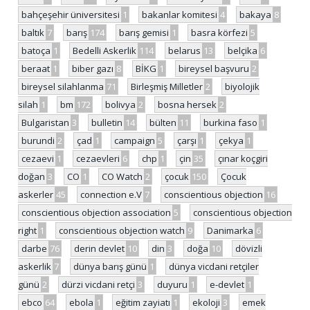
bahçeşehir üniversitesi
1
bakanlar komitesi
4
bakaya
8
baltık
7
barış
174
barış gemisi
1
basra körfezi
5
batoça
1
Bedelli Askerlik
114
belarus
13
belçika
6
beraat
1
biber gazı
8
BİKG
1
bireysel başvuru
2
bireysel silahlanma
71
Birleşmiş Milletler
2
biyolojik
silah
1
bm
172
bolivya
2
bosna hersek
2
Bulgaristan
3
bulletin
14
bülten
11
burkina faso
1
burundi
2
çad
1
campaign
5
çarşı
1
çekya
1
cezaevi
1
cezaevleri
6
chp
1
çin
35
çınar koçgiri
doğan
3
CO
1
CO Watch
2
çocuk
150
Çocuk
askerler
45
connection e.V
7
conscientious objection
16
conscientious objection association
5
conscientious objection
right
1
conscientious objection watch
9
Danimarka
6
darbe
76
derin devlet
10
din
3
doğa
10
dövizli
askerlik
7
dünya barış günü
1
dünya vicdani retçiler
günü
2
dürzi vicdani retçi
3
duyuru
1
e-devlet
1
ebco
64
ebola
1
eğitim zayiatı
1
ekoloji
3
emek