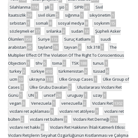
Silahlanma
114
şili
1
şiö
1
SIPRI
41
Sivil
İtaatsizlik
29
sivil ölüm
5
sığınma
1
sıkıyönetim
1
sırbistan
1
somali
8
sosyal medya
8
soykırım
15
sözleşmeli er
17
srilanka
2
sudan
12
Şüpheli Asker
Ölümleri
358
Suriye
172
Suruç Katliamı
1
suudi
arabistan
45
tayland
16
tayvan
4
tck 318
1
The
Multiplier Effect Of The Violation Of The Right To Conscientious
Objection
1
tihv
5
toma
2
TSK
188
tunus
1
turkey
2
türkiye
410
türkmenistan
2
tüsiad
6
ucm
10
ukrayna
118
Ulke Group Cases
1
Ülke Group of
Cases
1
Ülke Grubu Davaları
2
Uluslararası Vicdani Ret
Günü
1
UN
1
unicef
26
uruguay
1
uzay
1
vegan
3
Venezuela
1
venezuella
2
Vicdani Ret
1302
vicdani ret açıklaması
1
vicdani ret atölyesi
1
vicdani ret
bülten
2
vicdani ret bülteni
7
Vicdani Ret Derneği
278
vicdani ret hakkı
8
Vicdani Ret Hakkının İhlali Katmerli Etkisi:
Vicdani Retçilerin Seyahat Özgürlüğünün Kısıtlanması ve Çalışma