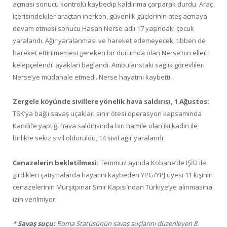
açması sonucu kontrolü kaybedip kaldırıma çarparak durdu. Araç
içerisindekiler araçtan inerken, güvenlik güçlerinin ateş açmaya
devam etmesi sonucu Hasan Nerse adlı 17 yaşındaki çocuk
yaralandı. Ağır yaralanması ve hareket edemeyecek, tıbben de
hareket ettirilmemesi gereken bir durumda olan Nerse’nin elleri
kelepçelendi, ayakları bağlandı. Ambulanstaki sağlık görevlileri
Nerse’ye müdahale etmedi. Nerse hayatını kaybetti.
Zergele köyünde sivillere yönelik hava saldırısı, 1 Ağustos:
TSK’ya bağlı savaş uçakları sınır ötesi operasyon kapsamında
Kandil’e yaptığı hava saldırısında biri hamile olan iki kadın ile
birlikte sekiz sivil öldürüldü, 14 sivil ağır yaralandı.
Cenazelerin bekletilmesi:
Temmuz ayında Kobane’de IŞİD ile
girdikleri çatışmalarda hayatını kaybeden YPG/YPJ üyesi 11 kişinin
cenazelerinin Mürşitpınar Sınır Kapısı’ndan Türkiye’ye alınmasına
izin verilmiyor.
*
Savaş suçu:
Roma Statüsünün savaş suçlarını düzenleyen 8.