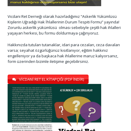
Vicdani Ret Derneği olarak hazırladığımız “Askerlik Yükümlüsü
Kişilerin Uğradığı Hak İhlallerinin Durum Tespiti Formu” yayında!
Zorunlu askerlik yükümlüsü olması sebebiyle çeşitli hak ihlalleri
yaşayan herkesi, bu formu doldurmaya çağırıyoruz.
Hakkınızda tutulan tutanaklar, idari para cezaları, ceza davaları
varsa; seyahat özgürlüğünüz kısıtlanıyor, eğitim hakkınız
engelleniyor ya da başkaca hak ihlallerine maruz kalıyorsanız,
form üzerinden bizimle iletişime geçebilirsiniz.
VİCDANİ RET EL KİTAPÇIĞI (PDF İNDİR)