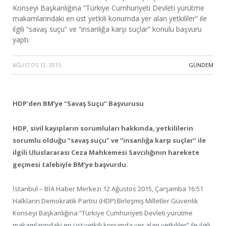
Konseyi Başkanlığına “Türkiye Cumhuriyeti Devleti yürütme
makamlarındaki en üst yetkili konumda yer alan yetkililer” ile
ilgili “savaş suçu” ve “insanlığa karşı suçlar” konulu başvuru
yaptı.
AĞUSTOS 12, 2015
·
GÜNDEM
HDP’den BM’ye “Savaş Suçu” Başvurusu
HDP, sivil kayıpların sorumluları hakkında, yetkililerin
sorumlu olduğu “savaş suçu” ve “insanlığa karşı suçlar” ile
ilgili Uluslararası Ceza Mahkemesi Savcılığının harekete
geçmesi talebiyle BM’ye başvurdu.
İstanbul – BİA Haber Merkezi 12 Ağustos 2015, Çarşamba 16:51
Halkların Demokratik Partisi (HDP) Birleşmiş Milletler Güvenlik
Konseyi Başkanlığına “Türkiye Cumhuriyeti Devleti yürütme
makamlarındaki en üst yetkili konumda yer alan yetkililer” ile ilgili