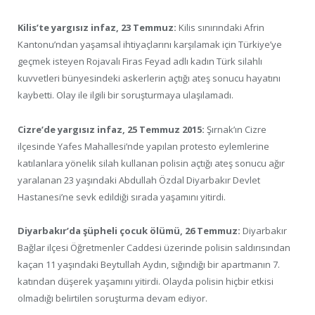
Kilis’te yargısız infaz, 23 Temmuz:
Kilis sınırındaki Afrin
Kantonu’ndan yaşamsal ihtiyaçlarını karşılamak için Türkiye’ye
geçmek isteyen Rojavalı Firas Feyad adlı kadın Türk silahlı
kuvvetleri bünyesindeki askerlerin açtığı ateş sonucu hayatını
kaybetti. Olay ile ilgili bir soruşturmaya ulaşılamadı.
Cizre’de yargısız infaz, 25 Temmuz 2015:
Şırnak’ın Cizre
ilçesinde Yafes Mahallesi’nde yapılan protesto eylemlerine
katılanlara yönelik silah kullanan polisin açtığı ateş sonucu ağır
yaralanan 23 yaşındaki Abdullah Özdal Diyarbakır Devlet
Hastanesi’ne sevk edildiği sırada yaşamını yitirdi.
Diyarbakır’da şüpheli çocuk ölümü, 26 Temmuz:
Diyarbakır
Bağlar ilçesi Öğretmenler Caddesi üzerinde polisin saldırısından
kaçan 11 yaşındaki Beytullah Aydın, sığındığı bir apartmanın 7.
katından düşerek yaşamını yitirdi. Olayda polisin hiçbir etkisi
olmadığı belirtilen soruşturma devam ediyor.