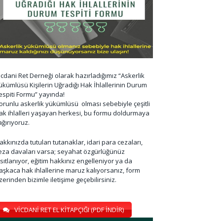
icdani Ret Derneği olarak hazırladığımız “Askerlik
ükümlüsü Kişilerin Uğradığı Hak İhlallerinin Durum
espiti Formu” yayında!
orunlu askerlik yükümlüsü olması sebebiyle çeşitli
ak ihlalleri yaşayan herkesi, bu formu doldurmaya
ağırıyoruz.
akkınızda tutulan tutanaklar, idari para cezaları,
eza davaları varsa; seyahat özgürlüğünüz
ısıtlanıyor, eğitim hakkınız engelleniyor ya da
aşkaca hak ihlallerine maruz kalıyorsanız, form
zerinden bizimle iletişime geçebilirsiniz.
VİCDANİ RET EL KİTAPÇIĞI (PDF İNDİR)