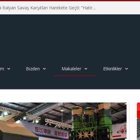
Hiroşima’nın 81. Yılında İtalyan Savaş Karşıtları Harekete Geçti: “Hatırlamak yeterli değil”
em
Bizden
Makaleler
Etkinlikler