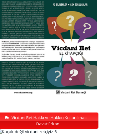
Vicdani Ret Hakkı ve Hakkın Kullanılması –
Davut Erkan