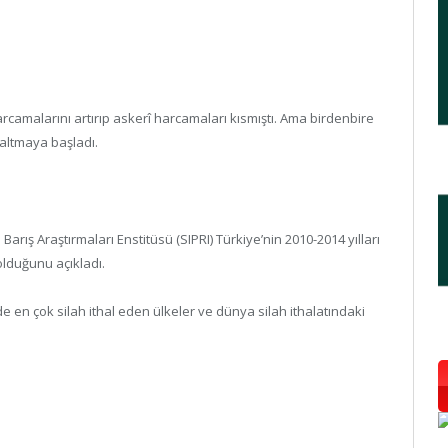
camalarını artırıp askerî harcamaları kısmıştı. Ama birdenbire
ğaltmaya başladı.
rış Araştırmaları Enstitüsü (SIPRI) Türkiye’nin 2010-2014 yılları
olduğunu açıkladı.
 en çok silah ithal eden ülkeler ve dünya silah ithalatındaki