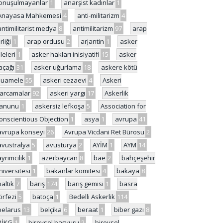
onuşulmayanlar
1
anarşist kadınlar
1
Anayasa Mahkemesi
4
anti-militarizm
4
antimilitarist medya
8
antimilitarizm
97
arap
rliği
1
arap ordusu
2
arjantin
1
asker
ileleri
1
asker hakları inisiyatifi
15
asker
açağı
31
asker uğurlama
18
askere kötü
uamele
55
askeri cezaevi
4
Askeri
arcamalar
92
askeri yargı
17
Askerlik
anunu
1
askersiz lefkoşa
5
Association for
onscientious Objection
1
asya
1
avrupa
41
avrupa konseyi
26
Avrupa Vicdani Ret Bürosu
2
avustralya
5
avusturya
2
AYİM
1
AYM
14
ayrımcılık
1
azerbaycan
8
bae
2
bahçeşehir
niversitesi
1
bakanlar komitesi
4
bakaya
8
baltık
7
barış
174
barış gemisi
1
basra
örfezi
5
batoça
1
Bedelli Askerlik
114
belarus
13
belçika
6
beraat
1
biber gazı
8
BİKG
1
bireysel başvuru
2
bireysel