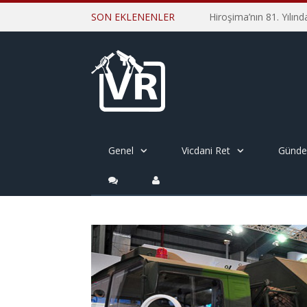
SON EKLENENLER
Genel
Vicdani Ret
Günd