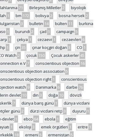
ilahlanma
71
Birleşmiş Milletler
2
biyolojik
ilah
1
bm
172
bolivya
2
bosna hersek
2
Bulgaristan
3
bulletin
14
bülten
11
burkina
aso
1
burundi
2
çad
1
campaign
5
çarşı
1
çekya
1
cezaevi
1
cezaevleri
6
chp
1
çin
35
çınar koçgiri doğan
3
CO
1
CO Watch
2
çocuk
150
Çocuk askerler
45
connection e.V
7
conscientious objection
16
conscientious objection association
5
conscientious objection right
1
conscientious
bjection watch
9
Danimarka
6
darbe
76
derin devlet
10
din
3
doğa
10
dövizli
skerlik
7
dünya barış günü
1
dünya vicdani
etçiler günü
2
dürzi vicdani retçi
3
duyuru
1
e-devlet
1
ebco
64
ebola
1
eğitim
ayiatı
1
ekoloji
3
emek örgütleri
1
eritre
1
erkeklik
18
ermeni
5
ermenistan
5