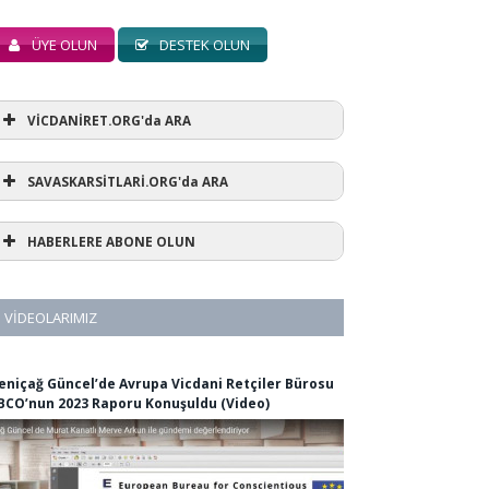
ÜYE OLUN
DESTEK OLUN
VİCDANİRET.ORG'da ARA
SAVASKARSİTLARİ.ORG'da ARA
HABERLERE ABONE OLUN
VIDEOLARIMIZ
eniçağ Güncel’de Avrupa Vicdani Retçiler Bürosu
BCO’nun 2023 Raporu Konuşuldu (Video)