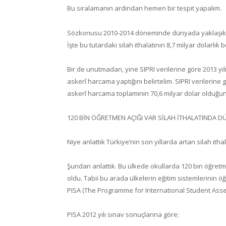
Bu sıralamanın ardından hemen bir tespit yapalım.
Sözkonusu 2010-2014 döneminde dünyada yaklaşık 290 
İşte bu tutardaki silah ithalatının 8,7 milyar dolarlık
Bir de unutmadan, yine SIPRI verilerine göre 2013 yılı
askerî harcama yaptığını belirtelim. SIPRI verilerine g
askerî harcama toplamının 70,6 milyar dolar olduğu
120 BİN ÖĞRETMEN AÇIĞI VAR SİLAH İTHALATINDA D
Niye anlattık Türkiye’nin son yıllarda artan silah ithal
Şundan anlattık. Bu ülkede okullarda 120 bin öğretm
oldu. Tabii bu arada ülkelerin eğitim sistemlerinin öğr
PISA (The Programme for International Student Asse
PISA 2012 yılı sınav sonuçlarına göre;