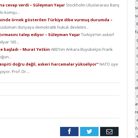
rına cevap verdi – Süleyman Yaşar
Stockholm Uluslararası Barış
s
iki komşu...
s
risinde örnek gösterilen Türkiye dibe vurmuş durumda –
Müslüman dünyaya demokratik hukuk devletini...
f
tırmasını talep ediyor – Süleyman Yaşar
Türkiye’nin askerî
ilyar 165...
ne başladı – Murat Yetkin
ABD’nin Ankara Büyükelçisi Frank
oğun...
spiti doğru değil, askeri harcamalar yükseliyor”
NATO üye
yor. Prof. Dr....
o
a
r
z
Facebook
Twitter
Email