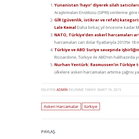
Yunanistan ‘hayır’ diyerek silah satıcıla
Araştırmaları Enstitüsü (SIPRI) verilerine göre 
GİR (güvenlik, istikrar ve refah) katego
Lale Kemal
Daha birkaç yıl öncesine kadar 
NATO, Türkiye’den askerî harcamaları ar
harcamaları cari dolar fiyatlarıyla 2013’te 18 m
Türkiye ve ABD Suriye savaşında işbirliği
Ricciardone, Türkiye ile ABD’nin halihazırda y
Nurhan Yentürk: Rasmussen’in Türkiye te
ülkelere askeri harcamaları artırma çağrısı yapı
EKLEYEN
ADMIN
EKLENME TARIHI:
MART 19, 2015
Askeri Harcamalar
türkiye
PAYLAŞ.