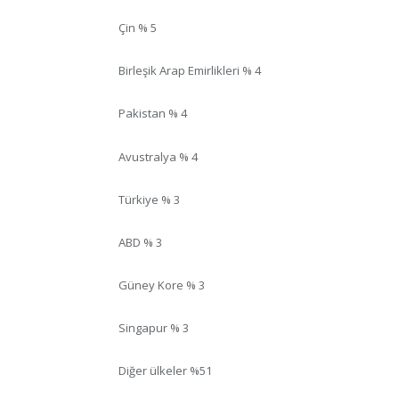
Çin % 5
Birleşik Arap Emirlikleri % 4
Pakistan % 4
Avustralya % 4
Türkiye % 3
ABD % 3
Güney Kore % 3
Singapur % 3
Diğer ülkeler %51