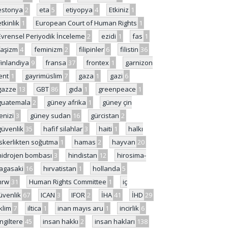
estonya
2
eta
5
etiyopya
4
Etkiniz
1
etkinlik
1
European Court of Human Rights
1
Evrensel Periyodik İnceleme
2
ezidi
1
fas
1
faşizm
4
feminizm
2
filipinler
6
filistin
36
Finlandiya
9
fransa
37
frontex
1
garnizon
ent
1
gayrimüslim
7
gaza
1
gazi
6
gazze
13
GBT
86
gıda
1
greenpeace
1
guatemala
2
güney afrika
1
güney çin
enizi
3
güney sudan
16
gürcistan
2
güvenlik
35
hafif silahlar
3
haiti
1
halkı
skerlikten soğutma
1
hamas
2
hayvan
20
hidrojen bombası
3
hindistan
12
hirosima-
agasaki
16
hırvatistan
1
hollanda
5
hrw
31
Human Rights Committee
1
iç
üvenlik
67
ICAN
3
IFOR
2
İHA
41
İHD
29
iklim
7
iltica
1
inan mayıs aru
1
incirlik
6
İngiltere
45
insan hakkı
2
insan hakları
138