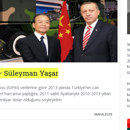
V
Y
T
Z
h
 – Süleyman Yaşar
ç
H
sü (SIPRI) verilerine göre 2013 yılında Türkiye’nin cari
c
rî harcama yaptığını, 2011 sabit fiyatlarıyla 2010-2013 yılları
k
milyar dolar olduğunu söyleyelim.
b
ü
MAKALELER