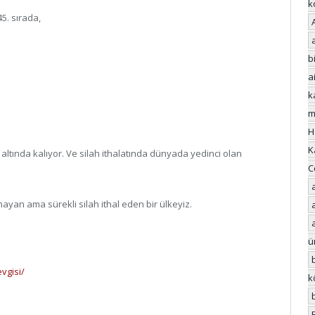
k
5. sırada,
bi
a
k
m
H
K
ltında kalıyor. Ve silah ithalatında dünyada yedinci olan
C
n ama sürekli silah ithal eden bir ülkeyiz.
ü
vgisi/
k