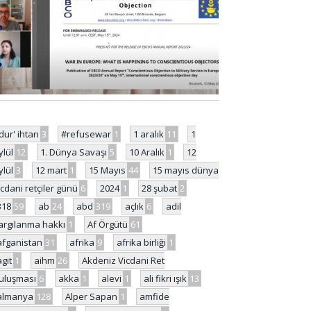
'dur' ihtarı
3
#refusewar
1
1 aralık
11
1
ylül
12
1. Dünya Savaşı
5
10 Aralık
1
12
ylül
3
12 mart
1
15 Mayıs
44
15 mayıs dünya
icdani retçiler günü
6
2024
1
28 şubat
2
318
59
ab
24
abd
319
açlık
6
adil
argılanma hakkı
1
Af Örgütü
61
afganistan
31
afrika
9
afrika birliği
1
agit
1
aihm
26
Akdeniz Vicdani Ret
uluşması
6
akka
1
alevi
1
ali fikri ışık
13
almanya
128
Alper Sapan
1
amfide