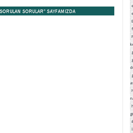
k
d
a
n
g