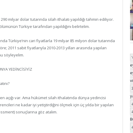
milyar dolar tutarında silah ithalatı yapıldığı tahmin ediliyor.
 bölümünün Türkiye tarafından yapıldığını belirtelim.
nda Türkiye’nin cari fiyatlarla 19 milyar 85 milyon dolar tutarında
öre; 2011 sabit fiyatlarıyla 2010-2013 yılları arasında yapılan
nu söyleyelim.
e
ÜNYA YEDİNCİSİYİZ
e
v
atını?
y
en açığı var. Ama hükümet silah ithalatında dünya yedincisi
encileri ne kadar iyi yetiştirdiğini ölçmek için üç yılda bir yapılan
ssment) sonuçlarına göz atalım.
B