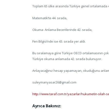
Toplam 65 ülke arasında Türkiye genel ortalamada 4
Matematik’te 44. sırada,
Okuma- Anlama Becerilerinde 42. sırada,
Fen Bilgisi’nde ise 43. sırada yer aldı.
Bu sıralamaya göre Türkiye OECD ortalamasının çok a
Türkiye okuma anlamada 42. sırada bulunuyor.
Anlayacağınız hesap yapamayan, okuduğunu anlamaya
suleymanyasar26@gmail.com
http://www.taraf.com.tr/yazarlar/hukumetin-silah-se
Ayrıca Bakınız: