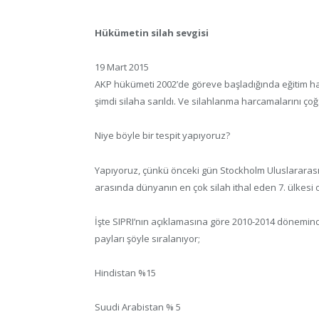
Hükümetin silah sevgisi
19 Mart 2015
AKP hükümeti 2002’de göreve başladığında eğitim har
şimdi silaha sarıldı. Ve silahlanma harcamalarını ço
Niye böyle bir tespit yapıyoruz?
Yapıyoruz, çünkü önceki gün Stockholm Uluslararası Ba
arasında dünyanın en çok silah ithal eden 7. ülkesi 
İşte SIPRI’nın açıklamasına göre 2010-2014 döneminde
payları şöyle sıralanıyor;
Hindistan %15
Suudi Arabistan % 5